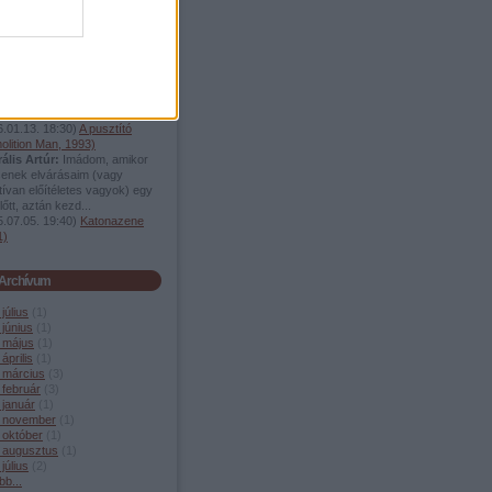
zetés
ésámán:
@Liberális Artúr:
önjük:)
(
2026.02.12. 17:59
)
-ünnep
ésámán:
@Trezor atya:
önöm a kommentet! Sokszor
ok olyan helyeken, ahol
n vagy annál olcsóbba...
.01.13. 18:30
)
A pusztító
olition Man, 1993)
ális Artúr:
Imádom, amikor
senek elvárásaim (vagy
ívan előítéletes vagyok) egy
előtt, aztán kezd...
.07.05. 19:40
)
Katonazene
1)
Archívum
július
(
1
)
június
(
1
)
 május
(
1
)
április
(
1
)
 március
(
3
)
 február
(
3
)
 január
(
1
)
 november
(
1
)
 október
(
1
)
 augusztus
(
1
)
július
(
2
)
bb
...