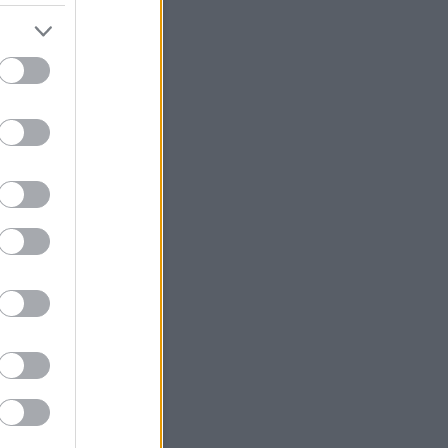
ny a tűzesőben - Tévésámán
dik regénye
ar Juno Temple Rajongói
olj tőlünk (Vinted)
mániás
k szerintem
railer.hu
filmek.eoldal.hu
rnatural Movies
rdő horrorblog
 Mánia app
Keresés
Friss topikok
ésámán:
Tényleg? Nem is
m. Én csak fiúkat ismertem,
gyűjtötték.
(
2026.07.16.
9
)
Space Jam - Zűr az űrben
6)
bursch:
Lehetne is akár
mekkoromból valami emlékem
és talán van is, de képtelen
k felidézni ...
(
2026.02.24.
0
)
Radics Béla 80 –