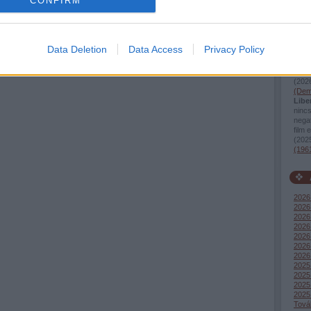
CONFIRM
Beve
Tév
Kösz
Mini
Tév
Data Deletion
Data Access
Privacy Policy
Kösz
vagy
ingye
(
2026
(Dem
Liber
ninc
negat
film 
(
2025
(196
2026 
2026 
2026
2026 
2026
2026
2026
2025
2025
2025
2025 
Tová