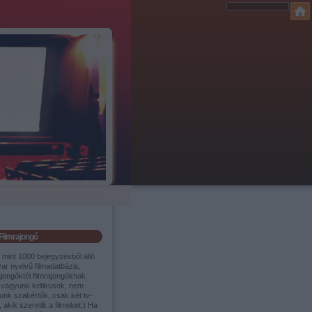
Filmrajongó
 mint 1000 bejegyzésből álló
ar nyelvű filmadatbázis,
ajongóktól filmrajongóknak.
vagyunk kritikusok, nem
unk szakértők, csak két tv-
 akik szeretik a filmeket:) Ha