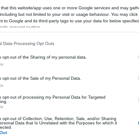
Istvá
Mind
 that this website/app uses one or more Google services and may gath
Nosf
including but not limited to your visit or usage behaviour. You may click 
Grau
Victo
 to Google and its third-party tags to use your data for below specifi
Az a
ogle consent section.
Woyz
l Data Processing Opt Outs
akci
anim
bekat
o opt-out of the Sharing of my personal data.
dok
fant
In
hírek
(
81
)
magy
(
11
)
o opt-out of the Sale of my Personal Data.
rövid
(
29
)
In
szup
törté
west
to opt-out of processing my Personal Data for Targeted
ing.
In
o opt-out of Collection, Use, Retention, Sale, and/or Sharing
ersonal Data that Is Unrelated with the Purposes for which it
lected.
Out
Kék 
regé