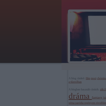
A blog címkéi:
film
mozi
christina
a tűzesőban
akc
A blogban használt címkék:
dráma
fantasy
h
néma
paródia
regényem
rövidfil