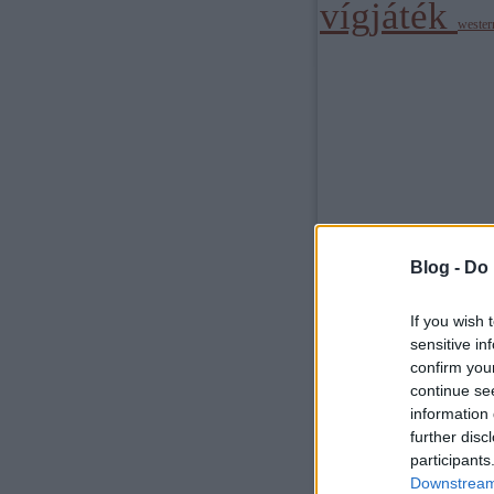
vígjáték
weste
Blog -
Do 
If you wish 
sensitive in
confirm you
continue se
information 
further disc
participants
Downstream 