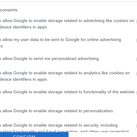
A lá
máso
consents
Magy
Oldal
Vásár
o allow Google to enable storage related to advertising like cookies on
Film
evice identifiers in apps.
filme
Filmt
rossz
o allow my user data to be sent to Google for online advertising
Supe
Vérfü
s.
Mozi
to allow Google to send me personalized advertising.
o allow Google to enable storage related to analytics like cookies on
evice identifiers in apps.
o allow Google to enable storage related to functionality of the website
Tév
tudta
akik 
19:4
o allow Google to enable storage related to personalization.
(199
giga
gyer
o allow Google to enable storage related to security, including
róla 
vagyo
cation functionality and fraud prevention, and other user protection.
06:4