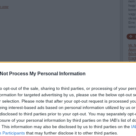
nem 
hogy 
rn
zene
keres
vagy 
olvas
Erre 
tomz
Mr. 
Álom
Bővít
Fran
Az Á
Brazi
Szup
Not Process My Personal Information
SUP
Crac
Elhúz
Let M
to opt-out of the sale, sharing to third parties, or processing of your per
Dollá
formation for targeted advertising by us, please use the below opt-out s
Bras
John
r selection. Please note that after your opt-out request is processed y
Whip
eing interest-based ads based on personal information utilized by us or
The F
Awa
disclosed to third parties prior to your opt-out. You may separately opt-
Tini 
losure of your personal information by third parties on the IAB’s list of
Teen
Aguir
. This information may also be disclosed by us to third parties on the
IA
Vikin
Participants
that may further disclose it to other third parties.
The S