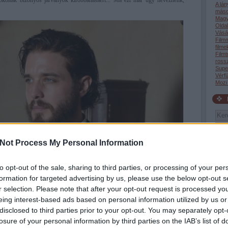
 okolták bizonyos járványok kirobbanásáért... Ma ezt már úgy neveznénk,
A lá
máso
Magy
Oldal
Vásár
Film
filme
Filmt
rossz
Supe
Vérfü
Mozi
Not Process My Personal Information
Tév
to opt-out of the sale, sharing to third parties, or processing of your per
tudta
 1847-ben 29 éves volt és közel hasonló korban van Vecsei H. Miklós,
akik 
formation for targeted advertising by us, please use the below opt-out s
ögtön megfogja az embert. De még mielőtt ez megtörténne, a film feltűnően
19:4
 kezd, fehér betűkkel pedig felvillannak a főbb készítők és szereplők.
r selection. Please note that after your opt-out request is processed y
(199
giga
en flanc nélküli főcímet ritkán látni manapság... Aztán jön a kezdés, egy
eing interest-based ads based on personal information utilized by us or
gyer
ása tölti be a termet és a vásznat, ruházata szegényes, menekül valakik elől –
disclosed to third parties prior to your opt-out. You may separately opt-
róla 
m, hogy nehéz érzelmileg kötődni a filmhez, hát itt azért elég nehéz nem
vagyo
losure of your personal information by third parties on the IAB’s list of
éppen. Aztán amint megragadják többen is, miközben folyamatosan kiabál és
06:4