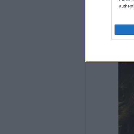
ami bennük lakozik, be
néhány okostelefon képerny
authenti