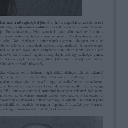
llett, mert
a nő segítségével jön rá a férfi a megoldásra, ez volt az első
ondoltam, „ez olyan amerikaifilmes”
, és volt még néhány ilyesmi. Nem sok,
jön Emma kisasszony őzike szemeivel, Ignác talán közel került volna a
lórmeszes kézfertőtlenítéshez viszont semmiképp. A valóságban ez minden
t, sebaj. Volt lehetősége a színészeknek alaposan kidolgozni ezt a két
ejüknek a jó és a rossz oldala egyaránt megmutatkozik. A mellékszereplő
mivel senki sem olyan, mint amilyennek első látásra tűnik: Klein tüskés
tt szívét Gálffi László nagyon sokáig elrejti, csak egy szükséges gonosz
tjük. Emma egyik nővértársa, Julia (Mészáros Blanka) egy ártatlan
zából viszont számító nőszemély.
ekes választás volt a Hoffmann húgát alakító Kizlinger Lilla, aki nekem jó
űnt, pedig nem az. De tényleg olyan esetlen, mint egy 13 éves, a
ragatlan, de olyannyira nem amatőr, hogy már rendezőként is bemutatkozott.
urát. Kiemelném még Kovács Lajost, aki egy hullaszállító kisiparos, úgy
a felől, mintha az eladnivaló krumpliról beszélgetne valakivel. Szó szerint
mmelweis az elméletének mentén szabad kezet kap, és a szülészeten új
sszaszorítja a halálozást a nullára! Merthogy ez történik. Ami fordulat pedig
 amerikaifilmes megoldás, de nagyon frappáns. A forgatókönyvet Maruszki
a, van egy sodrása az egész filmnek, nekik köszönhető.