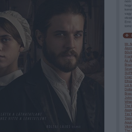
nem 
hogy 
keres
vagy 
olvas
Erre 
tomz
Mr. 
Álom
Bővít
Fran
Az Á
Brazi
Szup
SUP
Crac
Elhúz
Let M
Dollá
Bras
John
Whip
The F
Awa
Tini 
Teen
Aguir
Vikin
The S