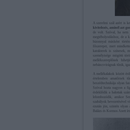
A szerelmi szál azért is ke
kivitelezés, aminél azt g
de volt. Szóval, ha nem 
megtébolyodáshoz, de a k
bizonnyal másként történ
főszerepet, mert mindkett
karakterek is színesek, 
személyisége mögötti törö
mellékszereplőnek hihe
nebáncsvirágnak tűnik, iga
A mellékalakok között érd
értelemben amatőrnek t
beszédtechnikája olyan fa
Szóval hozta nagyon a fig
érdeklődik a halottak szám
lelombozódik, amikor Se
szabályok bevezetésével vi
ezután jön, szintén olyan
Balázs és Kormos Anett írt