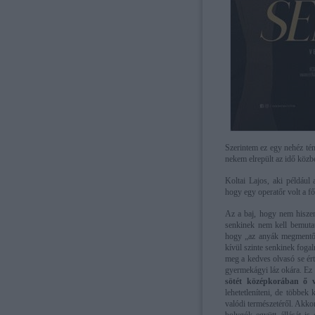
Szerintem ez egy nehéz té
nekem elrepült az idő közb
Koltai Lajos, aki például
hogy egy operatőr volt a f
Az a baj, hogy nem hiszem
senkinek nem kell bemutat
hogy „az anyák megmentője
kívül szinte senkinek fogal
meg a kedves olvasó se ért
gyermekágyi láz okára. Ez
sötét középkorában ő v
lehetetleníteni, de többek
valódi természetéről. Akkor