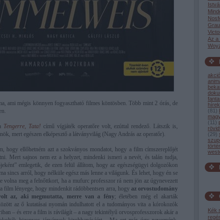
Istvá
Mind
Nosf
Grau
Victo
Az a
Woyz
akci
anim
bekat
dok
fant
ma, ami mégis könnyen fogyasztható filmes köntösben. Több mint 2 órás, de
hírek
en.
(
81
)
magy
(
11
)
 a
Tengerre, Tata!
című vígjáték operatőre volt, ezúttal rendező. Látszik is,
rövid
őnök, mert egészen elképesztő a látványvilág (Nagy András az operatőr).
(
29
)
szup
törté
, hogy ellőhetném azt a szokványos mondatot, hogy a film címszereplőjét
west
ni. Mert sajnos nem ez a helyzet, mindenki ismeri a nevét, és talán tudja,
ként” emlegetik, de ezen felül állítom, hogy az egészségügyi dolgozókon
ma sincs arról, hogy nélküle egész más lenne a világunk. És lehet, hogy én se
e volna meg a felnőttkort, ha a mufurc professzor rá nem jön az úgynevezett
 a film lényege, hogy mindenkit rádöbbentsen arra, hogy
az orvostudomány
olt az, aki megmutatta, merre van a fény
; életében még el akarták
 között az ő kutatásai nyomán indulhatott el a tudományos vita a kórokozók
Kék 
iban – és erre a film is rávilágít – a nagy tekintélyű orvosprofesszorok akár a
regé