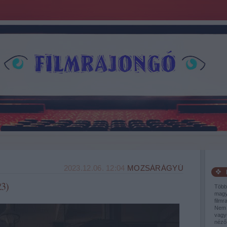
2023.12.06. 12:04
MOZSÁRÁGYÚ
3)
Több
magy
filmr
Nem 
vagy
néző,