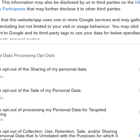
e be akarják cipelni, elhangzik a szájából, hogy ő ugyan be nem megy oda
. This information may also be disclosed by us to third parties on the
IA
Beve
yermekáldás előtt álló fiatal nő. A bécsi klinikáról van szó, ahol félelmetes
Tév
Participants
that may further disclose it to other third parties.
 ki az utóbbi években, egy pár évvel ezelőtti, ugrásszerű növekedéssel.
Kösz
Mini
 that this website/app uses one or more Google services and may gath
Tév
szik, kivéve Semmelweis Ignácot, aki hatásos szöveggel fogadja a vajúdó
Kösz
szeríti, hogy itt szüljön, felőle aztán mehet bárhová, de pár órán belül
including but not limited to your visit or usage behaviour. You may click 
vagy
ba farfekvése miatt, ha nem engedi, hogy segítsen. Tehát ő sem viselkedik
 to Google and its third-party tags to use your data for below specifi
ingye
nyal, viszont lényegre törő bunkóságának köszönhetően megérti a nő, hogy
(
2026
ogle consent section.
zersmind valahogy meg is nyugtatja higgadt közlésmódjával. Egyből látható:
(Dem
 aki a hivatásáért él,
nem ér rá normálisnak lenni sem a beteggel sem a
Liber
ninc
zeten életekért küzd, közben pedig fáradhatatlanul kutatja a járvány
negat
l Data Processing Opt Outs
 gyermek megszületik és a néző örül a babasírásnak, akárcsak a doktorunk.
film 
l, megkínzottan, ám boldogan nézi az újszülöttet, mint az anyuka. Lélekben
(
2025
em tudhatja, vajon megérik-e a holnapot...
(196
o opt-out of the Sharing of my personal data.
In
2026 
o opt-out of the Sale of my Personal Data.
2026 
In
2026
2026 
2026
to opt-out of processing my Personal Data for Targeted
2026
ing.
2026
In
2025
2025
2025
o opt-out of Collection, Use, Retention, Sale, and/or Sharing
2025 
ersonal Data that Is Unrelated with the Purposes for which it
Tová
lected.