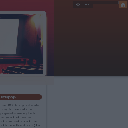
Filmrajongó
 mint 1000 bejegyzésből álló
ar nyelvű filmadatbázis,
ajongóktól filmrajongóknak.
vagyunk kritikusok, nem
unk szakértők, csak két tv-
 akik szeretik a filmeket:) Ha