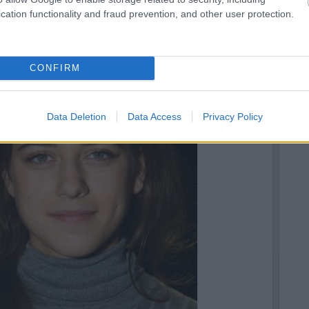
szippantja az embert
– persze nem mindenkit, a szemem sarkából láttam
őjének felvillanását.
cation functionality and fraud prevention, and other user protection.
CONFIRM
Data Deletion
Data Access
Privacy Policy