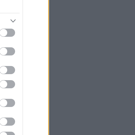
Szerzők
ésámán
(
profil
)
árágyú
(
profil
)
Egyéb