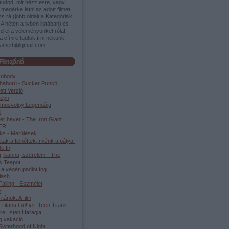
tudod, mit nézz este, vagy
megéri-e látni az adott filmet,
s rá (jobb oldalt a Kategóriák
A héten a tvben listában) és
d el a véleményünket róla!
a címre tudtok írni nekünk:
ameth@gmail.com
Filmajánló
Nobody
háború - Sucker Punch
ett Verzió
klyn
lmosvölgy Legendája
l
er haver - The Iron Giant
ER
ks - Merülések
tak a felnőttek, miénk a pálya!
e In
r, kanna, szerelem - The
s Teapot
 a végén padlót fog
lash
alling - Eszmélet
y
Titánok: A film
 Titans Go! vs. Teen Titans
re, Isten Haragja
g vakáció
isterhood of Night