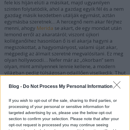
fele kis híján elüti a másikat, majd ugyanilyen
szinten folytatódik, ahol a gazdag egyik fél és a nem
gazdag másik kezdetben utálják egymást, aztán
egymásba szeretnek… A hercegnő nem akar férjhez
menni, ahogy
Merida
se akart, de egy mondat után
lemond erről az akaratáról; viszont újkori
kolléganőihez hasonlóan ő is el akarja hagyni a
megszokottat, a hagyományost, valami újat akar,
mégpedig az álmait szeretné megvalósítani. Ez meg
olyan hollywoodi… Nefer már az „ókorban” sem
olyan, mint amilyennek lennie kellene, a modern
világban pedig túlságosan odaillően viselkedik. Thut
teljesen hiteles mindkét világban, Sekher pedig
gyorsan alkalmazkodik, ahogy a gyerekek szoktak.
Blog -
Do Not Process My Personal Information
Kifejezetten pozitívum, hogy Kroki a legkevésbé sem
idegesítő, nem erőltetik a jelenlétét és beszélni se
If you wish to opt-out of the sale, sharing to third parties, or
beszél.
processing of your personal or sensitive information for
targeted advertising by us, please use the below opt-out
Furcsa módon Thut központi problémája
section to confirm your selection. Please note that after your
tulajdonképpen poszttraumás stressz szindróma.
opt-out request is processed you may continue seeing
Talán a játékidő rövidségével magyarázható, hogy a