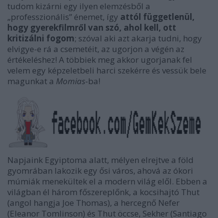
tudom kizárni egy ilyen elemzésből a
„professzionális” énemet, így
attól függetlenül,
hogy gyerekfilmről van szó, ahol kell, ott
kritizálni fogom
; szóval aki azt akarja tudni, hogy
elvigye-e rá a csemetéit, az ugorjon a végén az
értékeléshez! A többiek meg akkor ugorjanak fel
velem egy képzeletbeli harci szekérre és vessük bele
magunkat a
Momias
-ba!
Napjaink Egyiptoma alatt, mélyen elrejtve a föld
gyomrában lakozik egy ősi város, ahová az ókori
múmiák menekültek el a modern világ elől. Ebben a
világban él három főszereplőnk, a kocsihajtó Thut
(angol hangja Joe Thomas), a hercegnő Nefer
(Eleanor Tomlinson) és Thut öccse, Sekher (Santiago