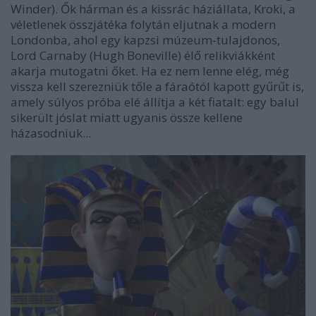
Winder). Ők hárman és a kissrác háziállata, Kroki, a
véletlenek összjátéka folytán eljutnak a modern
Londonba, ahol egy kapzsi múzeum-tulajdonos,
Lord Carnaby (Hugh Boneville) élő relikviákként
akarja mutogatni őket. Ha ez nem lenne elég, még
vissza kell szerezniük tőle a fáraótól kapott gyűrűt is,
amely súlyos próba elé állítja a két fiatalt: egy balul
sikerült jóslat miatt ugyanis össze kellene
házasodniuk...