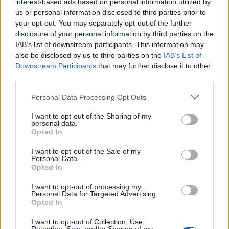
interest-based ads based on personal information utilized by
múmiák nem félnek semmitől a modern világban
us or personal information disclosed to third parties prior to
(nem volt idő vagy tehetség kitalálni, miként
your opt-out. You may separately opt-out of the further
reagálnak az egyes dolgokra), csupán az „erős fehér
disclosure of your personal information by third parties on the
fény” a gyengeségük, mert akkor láthatóvá válik a
IAB’s list of downstream participants. This information may
valódi arcuk. Ez végülis egyedi, csak olyan légből
also be disclosed by us to third parties on the
IAB’s List of
kapott, nincs rá ok vagy magyarázat. Ugyanilyen
Downstream Participants
that may further disclose it to other
rejtélyes, hogy Sekher vajon hová tudja eltenni a
third parties.
ruházatában a bumerángját vagy hogy a figurák
Please note that this website/app uses one or more Google
Personal Data Processing Opt Outs
néha teleportálnak (a hercegnő valahogy odakerül a
services and may gather and store information including but
palotából a kijárathoz, aztán a hajóra; a krokodil
not limited to your visit or usage behaviour. You may click to
I want to opt-out of the Sharing of my
hirtelen ott van a buszban; az elején hirtelen ott
personal data.
grant or deny consent to Google and its third-party tags to
Opted In
vannak a furgon hátuljában). Hasonlóan misztikus
use your data for below specified purposes in below Google
jelenség az idő kérdése, Thut ugyanis folyton sürgeti
consent section.
I want to opt-out of the Sale of my
Nefert, hogy eljár az idő, viszont vagy én nem
Personal Data.
figyeltem, vagy valójában senki sem mondta, hogy
Opted In
mikor is lesz az esküvő. Ha a leánykérés után már
I want to opt-out of processing my
másnap, akkor így is, úgy is elkéstek, ha meg nem
Personal Data for Targeted Advertising.
akkor, akkor mikor van?
Opted In
Engem egyedül az ikrek idegesítettek, akik a lordnak
I want to opt-out of Collection, Use,