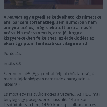
A
Momias
egy egyedi és kedvelhető kis filmecske,
ami bár sem történetileg, sem humorban nem
annyira acélos, mégis lekötött arra a másfél
órára. Ha másra nem is, arra jó, hogy a
kisgyerekekben felkeltheti az érdeklődést az
ókori Egyiptom fantasztikus világa iránt!
Pontozás:
imdb: 5.9
Szerintem: 4/5 (Egy ponttal feljebb húztam végül,
mert tulajdonképpen nem tudok haragudni a
hibáira.)
És most egy kis gyűlölködés a végére… Az HBO már
tényleg egy pöcegödörre hasonlít. 14:55-kor
kezdődött ez a film, 14:50-kor kapcsoltam oda és