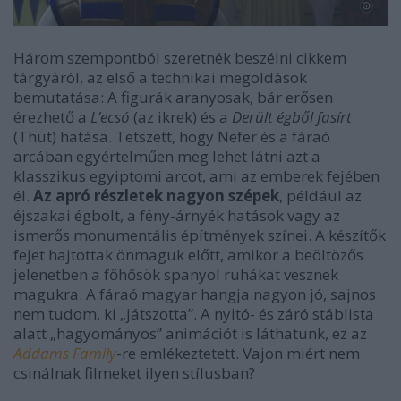
Három szempontból szeretnék beszélni cikkem
tárgyáról, az első a technikai megoldások
bemutatása: A figurák aranyosak, bár erősen
érezhető a
L’ecsó
(az ikrek) és a
Derült égből fasírt
(Thut) hatása. Tetszett, hogy Nefer és a fáraó
arcában egyértelműen meg lehet látni azt a
klasszikus egyiptomi arcot, ami az emberek fejében
él.
Az apró részletek nagyon szépek
, például az
éjszakai égbolt, a fény-árnyék hatások vagy az
ismerős monumentális építmények színei. A készítők
fejet hajtottak önmaguk előtt, amikor a beöltözős
jelenetben a főhősök spanyol ruhákat vesznek
magukra. A fáraó magyar hangja nagyon jó, sajnos
nem tudom, ki „játszotta”. A nyitó- és záró stáblista
alatt „hagyományos” animációt is láthatunk, ez az
Addams Family
-re emlékeztetett. Vajon miért nem
csinálnak filmeket ilyen stílusban?