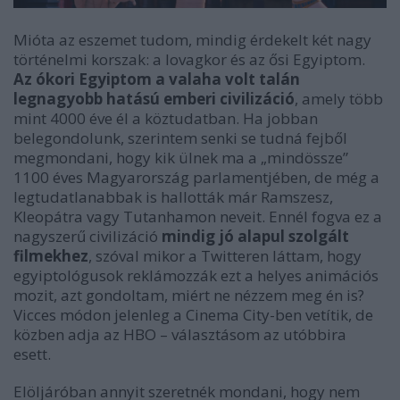
Mióta az eszemet tudom, mindig érdekelt két nagy
történelmi korszak: a lovagkor és az ősi Egyiptom.
Az ókori Egyiptom a valaha volt talán
legnagyobb hatású emberi civilizáció
, amely több
mint 4000 éve él a köztudatban. Ha jobban
belegondolunk, szerintem senki se tudná fejből
megmondani, hogy kik ülnek ma a „mindössze”
1100 éves Magyarország parlamentjében, de még a
legtudatlanabbak is hallották már Ramszesz,
Kleopátra vagy Tutanhamon neveit. Ennél fogva ez a
nagyszerű civilizáció
mindig jó alapul szolgált
filmekhez
, szóval mikor a Twitteren láttam, hogy
egyiptológusok reklámozzák ezt a helyes animációs
mozit, azt gondoltam, miért ne nézzem meg én is?
Vicces módon jelenleg a Cinema City-ben vetítik, de
közben adja az HBO – választásom az utóbbira
esett.
Elöljáróban annyit szeretnék mondani, hogy nem