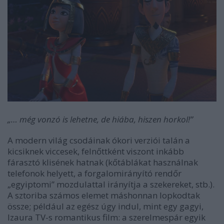
„… még vonzó is lehetne, de hiába, hiszen horkol!”
A modern világ csodáinak ókori verziói talán a
kicsiknek viccesek, felnőttként viszont inkább
fárasztó klisének hatnak (kőtáblákat használnak
telefonok helyett, a forgalomirányító rendőr
„egyiptomi” mozdulattal irányítja a szekereket, stb.).
A sztoriba számos elemet máshonnan lopkodtak
össze; például az egész úgy indul, mint egy gagyi,
Izaura TV-s romantikus film: a szerelmespár egyik