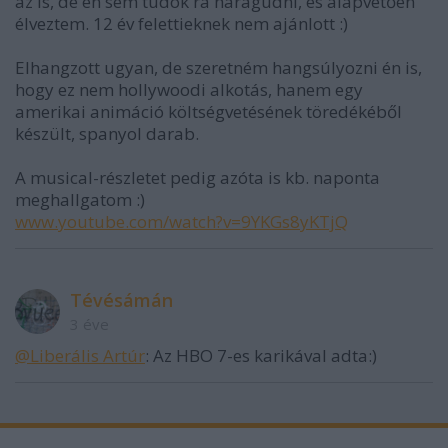
az is, de én sem tudok rá haragudni, és alapvetően
élveztem. 12 év felettieknek nem ajánlott :)
Elhangzott ugyan, de szeretném hangsúlyozni én is,
hogy ez nem hollywoodi alkotás, hanem egy
amerikai animáció költségvetésének töredékéből
készült, spanyol darab.
A musical-részletet pedig azóta is kb. naponta
meghallgatom :)
www.youtube.com/watch?v=9YKGs8yKTjQ
Tévésámán
3 éve
@Liberális Artúr
: Az HBO 7-es karikával adta:)