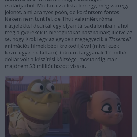
családjaiból. Miután ez a lista lemegy, még van egy
jelenet, ami aranyos poén, de korántsem fontos.
Nekem nem tűnt fel, de Thut valamiért római
írásjelekkel dedikál egy olyan társadalomban, ahol
még a gyerekek is hieroglifákat használnak; illetve az
se, hogy Kroki egy az egyben megegyezik a
Tinkerbell
animációs filmek bébi krokodiljával (mivel ezek
közül egyet se láttam). Cikkem tárgyának 12 millió
dollár volt a készítési költsége, mostanáig már
majdnem 53 milliót hozott vissza.