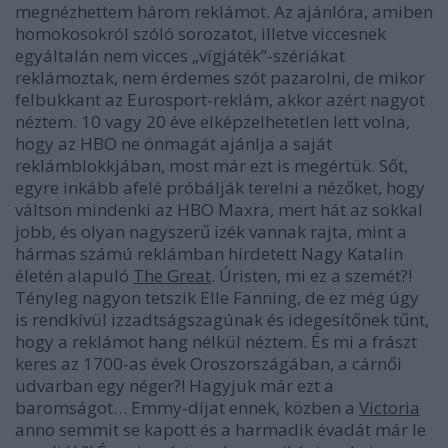
megnézhettem három reklámot. Az ajánlóra, amiben
homokosokról szóló sorozatot, illetve viccesnek
egyáltalán nem vicces „vígjáték”-szériákat
reklámoztak, nem érdemes szót pazarolni, de mikor
felbukkant az Eurosport-reklám, akkor azért nagyot
néztem. 10 vagy 20 éve elképzelhetetlen lett volna,
hogy az HBO ne önmagát ajánlja a saját
reklámblokkjában, most már ezt is megértük. Sőt,
egyre inkább afelé próbálják terelni a nézőket, hogy
váltson mindenki az HBO Maxra, mert hát az sokkal
jobb, és olyan nagyszerű izék vannak rajta, mint a
hármas számú reklámban hirdetett Nagy Katalin
életén alapuló
The Great
. Úristen, mi ez a szemét?!
Tényleg nagyon tetszik Elle Fanning, de ez még úgy
is rendkívül izzadtságszagúnak és idegesítőnek tűnt,
hogy a reklámot hang nélkül néztem. És mi a frászt
keres az 1700-as évek Oroszországában, a cárnői
udvarban egy néger?! Hagyjuk már ezt a
baromságot… Emmy-díjat ennek, közben a
Victoria
anno semmit se kapott és a harmadik évadát már le