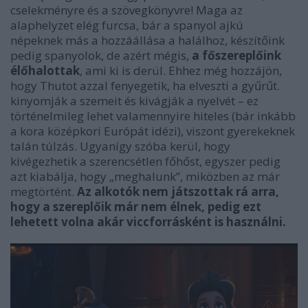
cselekményre és a szövegkönyvre! Maga az
alaphelyzet elég furcsa, bár a spanyol ajkú
népeknek más a hozzáállása a halálhoz, készítőink
pedig spanyolok, de azért mégis,
a főszereplőink
élőhalottak
, ami ki is derül. Ehhez még hozzájön,
hogy Thutot azzal fenyegetik, ha elveszti a gyűrűt.
kinyomják a szemeit és kivágják a nyelvét – ez
történelmileg lehet valamennyire hiteles (bár inkább
a kora középkori Európát idézi), viszont gyerekeknek
talán túlzás. Ugyanígy szóba kerül, hogy
kivégezhetik a szerencsétlen főhőst, egyszer pedig
azt kiabálja, hogy „meghalunk”, miközben az már
megtörtént.
Az alkotók nem játszottak rá arra,
hogy a szereplőik már nem élnek, pedig ezt
lehetett volna akár viccforrásként is
használni.