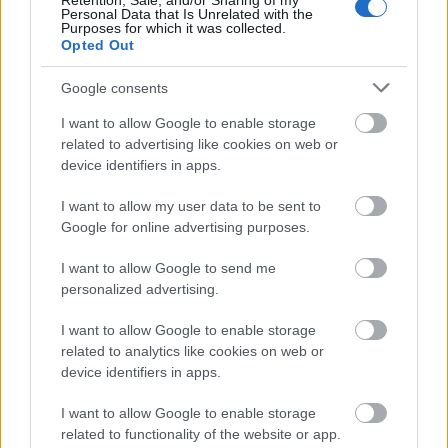
Retention, Sale, and/or Sharing of my
dolgoznak, de ők se mindig, csak néha. Az említett
Personal Data that Is Unrelated with the
Purposes for which it was collected.
főgonosz a végén a Disney-mozikban szokásos halált
Opted Out
kap, ez se eredeti húzás. A modern világban nem
tetszett, hogy az Aida-előadáson a két főszereplő
Google consents
énekes fekete, a rendező meg köcsög, az ekkor a
lorddal meg az anyjával egy páholyban ülő Prince-
I want to allow Google to enable storage
klón pedig pár percen belül a főszereplők első
related to advertising like cookies on web or
számú segítőjévé válik. Ekkor kiderül, hogy az
device identifiers in apps.
álmaid beteljesülnek, ha több millióan tekintenek
meg téged a YouTube-on, aztán jönnek a gagyi
I want to allow my user data to be sent to
popslágerek is, van egy visszatérő dal, amit a filmhez
Google for online advertising purposes.
szereztek, meg a Walk Like An Egyiptian felújított
I want to allow Google to send me
változata – hangsúlyoznom kell viszont, hogy ezek
personalized advertising.
sokkal jobbak, mint amik manapság szólnak a
rádióból. A kísérőzenei mélypont azonban a
I want to allow Google to enable storage
Nickelback együttes egyik számának használata…
related to analytics like cookies on web or
device identifiers in apps.
I want to allow Google to enable storage
related to functionality of the website or app.