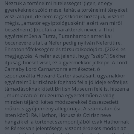
Nézzük a történelmi hitelességet! (Igen, ez egy
gyerekeknek szóló mese, tehát a történelmi tényeket
veszi alapul, de nem ragaszkodik hozzájuk, viszont
mégis, „amatőr egyiptológusként” azért van miről
beszélnem.) Jópofák a karakterek nevei, a Thut
egyértelműen a Tutra, Tutanhamon amerikai
becenevére utal, a Nefer pedig nyilván Nefertitire,
Ehnaton főfeleségére és társuralkodójára. [2024-es
megjegyzés: A nefer azt jelenti, hogy "szép".] Sekher
ifjúság-tincset visel, ez a gyermekkor jelképe. A Lord
Carnaby Lord Carnarvonra emlékeztet, ő
szponzorálta Howard Carter ásatásait; ugyanakkor
egyértelmű kritikának fogható fel a jó ideje erőteljes
támadásoknak kitett British Museum felé is, hiszen a
„múmiarabló” múzeuma egyértelműen a világ
minden tájáról kétes módszerekkel összeszedett
műkincs-gyűjtemény allegóriája. A számtalan ősi
isten közül Ré, Hathor, Hórusz és Ozirisz neve
hangzik el, a történet szempontjából csak Hathornak
és Rének van jelentősége, viszont érdekes módon az