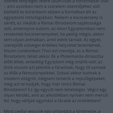
istenek tényleges létére talán csak a főnixmadár utal
– ami azonban nem a szerelem istennőjéhez volt
köthető és korántsem ebben a formában élt az
egyiptomi mitológiában. Nekem a kocsiverseny is
sántít, ez inkább a Római Birodalom sajátossága
volt, amennyire tudom, az ókori Egyiptomban nem
rendeztek kocsiversenyeket, ha pedig mégis, akkor
sem olyan arénában, amit elénk tárnak. Az egyes
szereplők szövegei érdekes helyzetet teremtenek,
hiszen Londonban Thut azt mondja, ez a Római
Birodalom, tehát akkor ők a Ptolemaida-dinasztia
előtt éltek, ameddig Egyiptom még önálló volt; az
őrök viszont azt jelentik a fáraónak, hogy itt vannak
az élők a fémszörnyeikkel. Szóval akkor tudnak a
modern világról, mégsem ismerik a repülőgépeket,
meg azt se tudják, hogy már nincs Római
Birodalom? Ez így együtt nem lehetséges. Végül egy
olyan kérdés, ami az alkotókban nyilván nem merült
fel: hogy váltják egymást a fáraók az öröklétben?
Most pedig vessünk egy pillantást a történetre, a