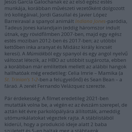
Jesús García Galochanak ez az első egész estés
munkája, korábban művészeti vezetőként dolgozott
író kollégáival, Jordi Gasullal és Javier López
Barreiraval a spanyol animált
Indiana Jones
-paródia,
Tadeus Jones kalandjain (eddig háromszor indult
útnak, egy rövidfilmben 2007-ben, majd egy egész
estés moziban 2012-ben és 2017-ben; az utóbbi
kettőben inka aranyat és Midász király kincsét
keresi). A
Múmiák
ból egy spanyol és egy angol nyelvű
változat létezik, az HBO az utóbbit sugározta, ebben
a korábban már említettek mellett az alábbi hangok
hallhatóak még eredetileg: Celia Imrie – Mamika (a
St. Trinian’s 1
-
2
-ben a felügyelőnő) és Sean Bean – a
fáraó. A zenét Fernando Velázquez szerezte.
Pár érdekesség: A filmet eredetileg 2021-ben
mutatták volna be, a végén ez az évszám szerepel, de
aztán két évre parkolópályára állították, ameddig
utómunkálatokat végeztek rajta. A stáblistából
kiderül, hogy a produkció ideje alatt 2 baba
született és 5-en haltak meg a stábtagok