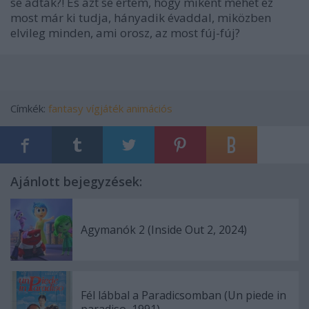
se adták?! És azt se értem, hogy miként mehet ez
most már ki tudja, hányadik évaddal, miközben
elvileg minden, ami orosz, az most fúj-fúj?
Címkék:
fantasy
vígjáték
animációs
Ajánlott bejegyzések:
Agymanók 2 (Inside Out 2, 2024)
Fél lábbal a Paradicsomban (Un piede in