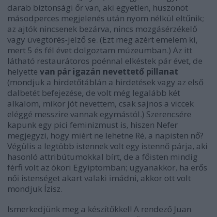
darab biztonsági őr van, aki egyetlen, huszonöt
másodperces megjelenés után nyom nélkül eltűnik;
az ajtók nincsenek bezárva, nincs mozgásérzékelő
vagy üvegtörés-jelző se. (Ezt meg azért emelem ki,
mert 5 és fél évet dolgoztam múzeumban.) Az itt
látható restaurátoros poénnal elkéstek pár évet, de
helyette
van pár igazán nevettető pillanat
(mondjuk a hirdetőtáblán a hirdetések vagy az első
dalbetét befejezése, de volt még legalább két
alkalom, mikor jót nevettem, csak sajnos a viccek
eléggé messzire vannak egymástól.) Szerencsére
kapunk egy pici feminizmust is, hiszen Nefer
megjegyzi, hogy miért ne lehetne Ré, a napisten nő?
Végülis a legtöbb istennek volt egy istennő párja, aki
hasonló attribútumokkal bírt, de a főisten mindig
férfi volt az ókori Egyiptomban; ugyanakkor, ha erős
női istenséget akart valaki imádni, akkor ott volt
mondjuk Ízisz.
Ismerkedjünk meg a készítőkkel! A rendező Juan