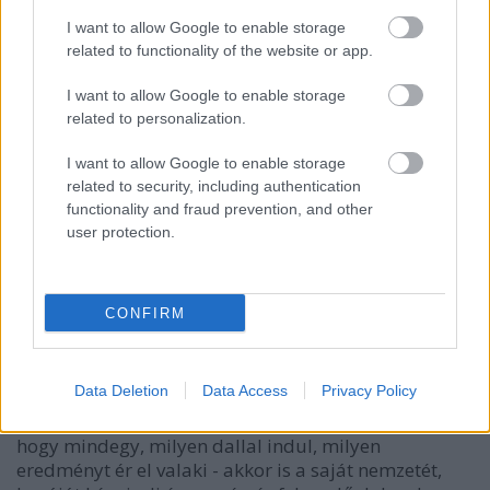
találtak, de ez inkább Izland érdeme, nem a
I want to allow Google to enable storage
készítőké, akik csak a film elején használták ki a
related to functionality of the website or app.
természet adta lehetőségeket.
I want to allow Google to enable storage
related to personalization.
I want to allow Google to enable storage
related to security, including authentication
functionality and fraud prevention, and other
user protection.
CONFIRM
Data Deletion
Data Access
Privacy Policy
A végén, amikor túl komolyan veszi már önmagát a
film, végülis valami olyasmit akar nekünk üzenni,
hogy mindegy, milyen dallal indul, milyen
eredményt ér el valaki - akkor is a saját nemzetét,