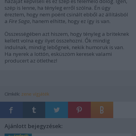
hazáját képviseli és ez szép és felemelő dolog. Igen,
szép is lenne, ha tényleg erről szólna. Én úgy
éreztem, hogy nem poént csinált ebből az állításból
a
Fire Saga
, hanem elhitte, hogy ez így is van.
Összességében azt hiszem, hogy tényleg a briteknek
kellett volna egy ilyet összehozni. Ők mindig
indulnak, mindig lebőgnek, nekik humoruk is van.
Ha nyerek a lottón, esküszöm keresek valami
producert az ötlethez!
Címkék:
zene
vígjáték
Ajánlott bejegyzések: