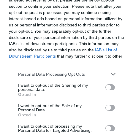
targeted advertising by us, please use the below opt-out
ajándékoznak egymásnak az úgymond nyugati
section to confirm your selection. Please note that after your
országok a verseny végén. De nagyon béna volt az
opt-out request is processed you may continue seeing
egész, tele olyan figurákkal, akiket már százszor
interest-based ads based on personal information utilized by
láttunk (elbűvölő homokos, menő producer, aki
us or personal information disclosed to third parties prior to
szlengben beszél, jó csaj, gonosz producer).
Semmi,
your opt-out. You may separately opt-out of the further
disclosure of your personal information by third parties on the
de tényleg semmi eredeti nem volt sajnos
- talán
IAB’s list of downstream participants. This information may
csak az elején az a Volcano Man dal, az jó pont. Egy
also be disclosed by us to third parties on the
IAB’s List of
jó pont volt még, Graham Norton megjelenése (én
Downstream Participants
that may further disclose it to other
talkshow-madárként ismerem), az ő
third parties.
szarkasztikusságából kellett volna még bőven a
filmbe. Jól ábrázolták az egész zenei
Please note that this website/app uses one or more Google
Personal Data Processing Opt Outs
"euróvíziósságot"; azt, hogy minden dal egy
services and may gather and store information including but
kaptafára készül, hasonló dallamvezetés, hasonló
not limited to your visit or usage behaviour. You may click to
I want to opt-out of the Sharing of my
personal data.
színpadi megjelenés. De nem volt bennük paródia,
grant or deny consent to Google and its third-party tags to
Opted In
inkább csak kicsit nevetségesek voltak a szövegek,
use your data for below specified purposes in below Google
ezeken tudtam kicsit nevetni.
consent section.
I want to opt-out of the Sale of my
Personal Data.
Opted In
I want to opt-out of processing my
Personal Data for Targeted Advertising.