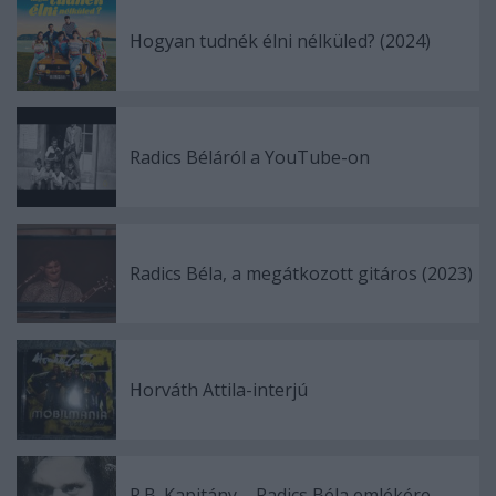
Hogyan tudnék élni nélküled? (2024)
Radics Béláról a YouTube-on
Radics Béla, a megátkozott gitáros (2023)
Horváth Attila-interjú
R.B. Kapitány – Radics Béla emlékére