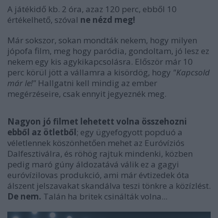
A játékidő kb. 2 óra, azaz 120 perc, ebből 10
értékelhető, szóval
ne nézd meg!
Már sokszor, sokan mondták nekem, hogy milyen
jópofa film, meg hogy paródia, gondoltam, jó lesz ez
nekem egy kis agykikapcsolásra. Először már 10
perc körül jött a vállamra a kisördög, hogy
"Kapcsold
már le!"
Hallgatni kell mindig az ember
megérzéseire, csak ennyit jegyeznék meg.
Nagyon jó filmet lehetett volna összehozni
ebből az ötletből
; egy ügyefogyott popduó a
véletlennek köszönhetően mehet az Euróvíziós
Dalfesztiválra, és röhög rajtuk mindenki, közben
pedig maró gúny áldozatává válik ez a gagyi
euróvízilovas produkció, ami már évtizedek óta
álszent jelszavakat skandálva teszi tönkre a közízlést.
De nem.
Talán ha britek csinálták volna...