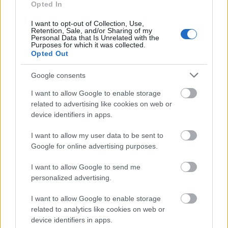
Opted In
I want to opt-out of Collection, Use,
Retention, Sale, and/or Sharing of my
Personal Data that Is Unrelated with the
Purposes for which it was collected.
Opted Out
Google consents
I want to allow Google to enable storage
Ja, igen, és
Pierce Brosnan - na ő sokat dob a
related to advertising like cookies on web or
filmen
, egyszerűen a kinézetével és hogy simán
device identifiers in apps.
lejátszik mindenkit - pedig az ő szerepe se nagyon
összetett. Ő Lars apja. Lars meg hát... Láttam már
I want to allow my user data to be sent to
Will Ferrellt máshol is, tehát tudtam, hogy mire
Google for online advertising purposes.
(nem) számíthatok, de ez nagyon semmilyen alakítás
I want to allow Google to send me
tőle. Inkább valami igazi szépfiúval játszattam volna
personalized advertising.
el a helyében a szerepet, akkor már eleve lett volna
egy érdekes ellentmondás. Rachel McAdams pedig
I want to allow Google to enable storage
olyan figurát kapott, aki bármilyen valójában
related to analytics like cookies on web or
komoly, szerelmes filmben is megjelenhet. Azért a
device identifiers in apps.
képi világot meg kell említenem, lenyűgöző tájakat