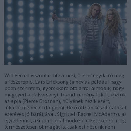
Will Ferrell viszont echte amcsi, ő is az egyik író meg
a főszereplő. Lars Ericksong (a név az például nagy
poén szerintem) gyerekkora óta arról álmodik, hogy
megnyeri a dalversenyt. Izland kemény fickói, köztük
az apja (Pierce Brosnan), hülyének nézik ezért,
inkább menne el dolgozni! De ő otthon készít dalokat
ezeréves jó barátjával, Sigrittel (Rachel McAdams), az
egyetlennel, aki pont az álmodozó lelkét szereti, meg
természetesen őt magát is, csak ezt hősünk nem