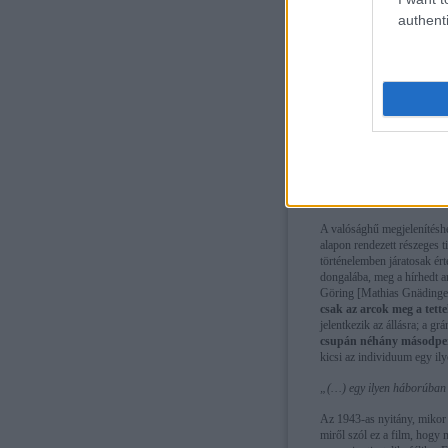
authenti
A valósághű megjelenítésh
alapon rendezett részeges t
történelemben járatosak ért
dongalába, meg a hírhedt ar
Göring [Mathias Gnädinge
csak az arcok meg a tett
jelentkezik az állásra; a gr
csupán néhány másodperc
kicsi az individuum egy il
„(…) egy ilyen háborúban 
Az 1943-as nyitány, mikor 
miről szól ez a film, hogy 