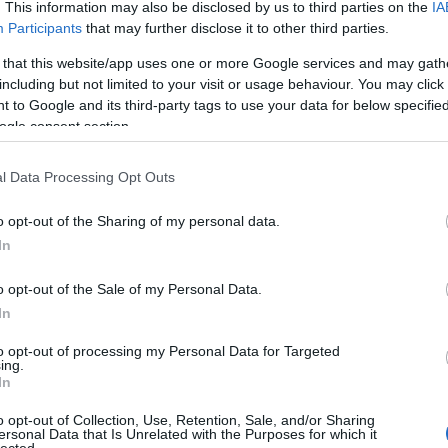
. This information may also be disclosed by us to third parties on the
IA
Beve
Heino Ferch); Otto Günsche, Hitler szárnysegédje (Götz Otto); Hermann
Tév
gédje (Thomas Kretschmann); valamint a 12 éves Peter Kranz (Donevan
Participants
that may further disclose it to other third parties.
Kösz
 tagjaként keveredik a háborúba. Mindnyájan érdekes, figyelemre méltó
Mini
álatos színészi játékkal tesznek valóságossá. Mellettük még számos aprócska
 that this website/app uses one or more Google services and may gath
Tév
zentálják a Berlinben zajló pusztítást:
gyilkosok és áldozatok, gyávák és
Kösz
including but not limited to your visit or usage behaviour. You may click 
k és lényegtelen hatalmasságok
.
vagy
 to Google and its third-party tags to use your data for below specifi
ingye
(
2026
ogle consent section.
(Dem
Liber
ninc
negat
l Data Processing Opt Outs
film 
(
2025
(196
o opt-out of the Sharing of my personal data.
In
2026 
o opt-out of the Sale of my Personal Data.
2026 
In
2026
2026 
2026
to opt-out of processing my Personal Data for Targeted
2026
ing.
2026
In
2025
2025
2025
o opt-out of Collection, Use, Retention, Sale, and/or Sharing
2025 
ersonal Data that Is Unrelated with the Purposes for which it
Tová
lected.