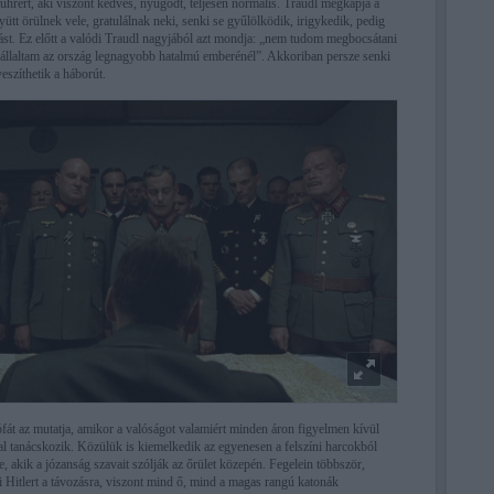
 Führert, aki viszont kedves, nyugodt, teljesen normális. Traudl megkapja a
ütt örülnek vele, gratulálnak neki, senki se gyűlölködik, irigykedik, pedig
ást. Ez előtt a valódi Traudl nagyjából azt mondja: „nem tudom megbocsátani
laltam az ország legnagyobb hatalmú emberénél”. Akkoriban persze senki
eszíthetik a háborút.
ófát az mutatja, amikor a valóságot valamiért minden áron figyelmen kívül
l tanácskozik. Közülük is kiemelkedik az egyenesen a felszíni harcokból
 akik a józanság szavait szólják az őrület közepén. Fegelein többször,
i Hitlert a távozásra, viszont mind ő, mind a magas rangú katonák