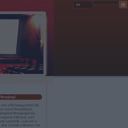
Filmrajongó
 mint 1000 bejegyzésből álló
ar nyelvű filmadatbázis,
ajongóktól filmrajongóknak.
vagyunk kritikusok, nem
unk szakértők, csak két tv-
 akik szeretik a filmeket:) Ha