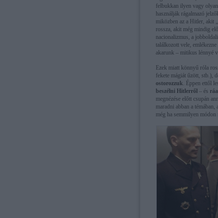
felbukkan ilyen vagy olyan
használják rágalmazó jelző
miközben az a Hitler, akit 
rossza, akit még mindig elő
nacionalizmus, a jobboldali 
találkozott vele, emlékezn
akarunk – mitikus lénnyé v
Ezek miatt könnyű róla rossz
fekete mágiát űzött, stb.),
ostorozzuk
. Éppen ettől l
beszélni Hitlerről
– és
ráa
megnézése előtt csupán an
maradni abban a témában, a
még ha semmilyen módon ne