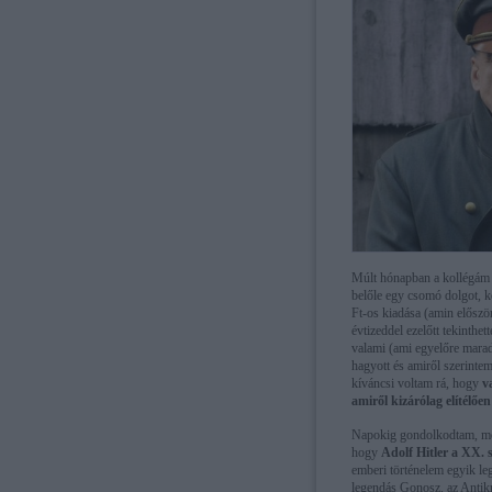
Múlt hónapban a kollégám el
belőle egy csomó dolgot, k
Ft-os kiadása (amin először
évtizeddel ezelőtt tekinthe
valami (ami egyelőre marad
hagyott és amiről szerinte
kíváncsi voltam rá, hogy
v
amiről kizárólag elítélőe
Napokig gondolkodtam, még 
hogy
Adolf Hitler a XX. 
emberi történelem egyik le
legendás Gonosz, az Antikri