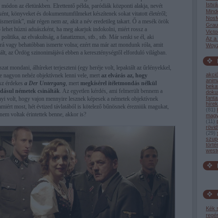
Istvá
 módon az életünkben. Elrettentő példa, paródiák központi alakja, nevét
Mind
ként, könyveket és dokumentumfilmeket készítenek sokat vitatott életéről;
Nosf
„ismerünk”, már régen nem az, akit a név eredetileg takart. Ő a mesék örök
Grau
 lehet húzni aduászként, ha meg akarjuk indokolni, miért rossz a
Victo
politika, az elvakultság, a fanatizmus, stb., stb. Már senki se él, aki
Az a
e rá vagy behatóbban ismerte volna; ezért ma már azt mondunk róla, amit
Woyz
ált, az Ördög szinonimájává ebben a kereszténységtől elforduló világban.
at mondani, álhíreket terjeszteni (egy heréje volt, lepaktált az űrlényekkel,
akci
 de nagyon nehéz objektívnek lenni vele, mert
az elvárás az, hogy
anim
esz érdekes
a Der Untergang
, mert
megkísérel ítéletmondás nélkül
bekat
dásul németek csinálták
. Az egyetlen kérdés, ami felmerült bennem a
dok
fant
nyi volt, hogy vajon mennyire lesznek képesek a németek objektívnek
hírek
miért most, hét évtized távlatából is kötelező bűnösnek érezniük magukat,
(
81
)
m voltak érintettek benne, akkor is?
magy
(
11
)
rövid
(
29
)
szup
törté
west
Kék 
regé