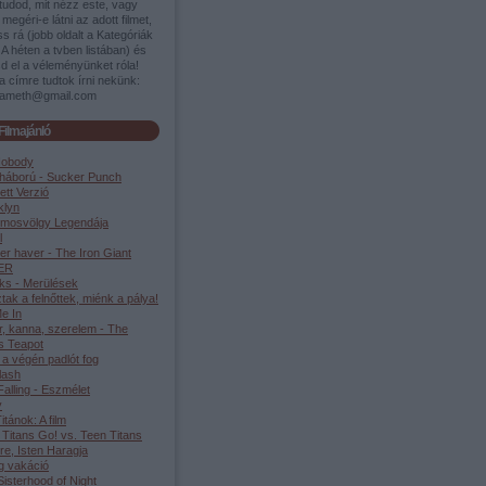
tudod, mit nézz este, vagy
megéri-e látni az adott filmet,
s rá (jobb oldalt a Kategóriák
A héten a tvben listában) és
d el a véleményünket róla!
a címre tudtok írni nekünk:
ameth@gmail.com
Filmajánló
Nobody
háború - Sucker Punch
ett Verzió
klyn
lmosvölgy Legendája
l
er haver - The Iron Giant
ER
ks - Merülések
tak a felnőttek, miénk a pálya!
e In
r, kanna, szerelem - The
s Teapot
 a végén padlót fog
lash
alling - Eszmélet
y
Titánok: A film
 Titans Go! vs. Teen Titans
re, Isten Haragja
g vakáció
isterhood of Night