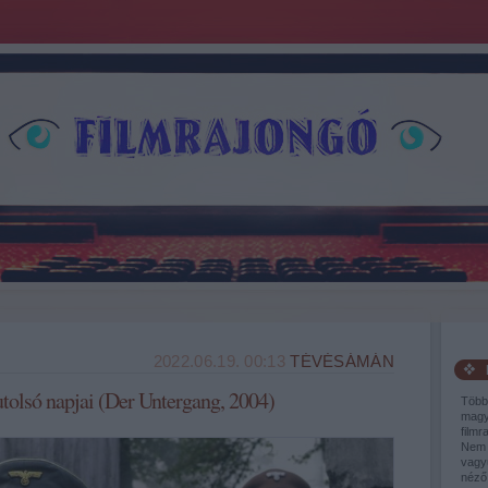
2022.06.19. 00:13
TÉVÉSÁMÁN
utolsó napjai (Der Untergang, 2004)
Több
magy
filmr
Nem 
vagy
néző,