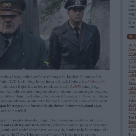
nem 
hogy 
keres
vagy 
olvas
Erre 
tomz
Mr. 
Álom
Bővít
Fran
Az Á
Brazi
Szup
SUP
adta a lakást, amiben azelőtt az édesanyja élt, kipakolt és lomtalanított
Crac
öztük DVD-ket is. Négy lemezt hoztam el, ezek között volt a
Piedone
200
Elhúz
 hallottam a Bujtor István-féle remek szinkront),
A Holló
(amit jó egy
Let M
ttem meg utoljára és újfent nagyon tetszett), cikkem mostani tárgya, meg még
Dollá
jon titok). Hogy miért választottam éppen
A bukás
t, ami 18 éven át hidegen
Bras
John
m nagyon sokaknak az interneten keringő Hitler-mémek jutnak eszébe? Mert
Whip
ajon lehetséges-e a németeknek objektíven bemutatni valami olyat,
The F
n szabad beszélni?
Awa
Tini 
a film megtekintése előtt, hogy miként vezessem be ezt a témát. Tény,
Teen
század egyik legismertebb embere
, jellegzetes vonásai pedig az egyetemes
Aguir
gikonikusabb arcává állnak össze, amit a világ minden táján felismernek. Ő a
Vikin
sztus, aki 77 évvel (hivatalosan elfogadott?) halála után is naponta
The S