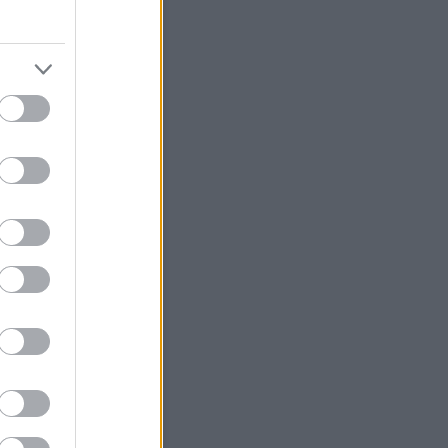
Szerzők
ésámán
(
profil
)
árágyú
(
profil
)
Egyéb