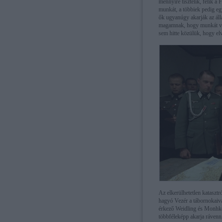
mennyire tisztelik, félik a
munkát, a többiek pedig egy
ők ugyanúgy akarják az áll
magamnak, hogy munkát vál
sem hitte közülük, hogy elv
Az elkerülhetetlen katasztr
hagyó Vezér a tábornokaiva
érkező Weidling és Monhke,
többféleképp akarja rávenn