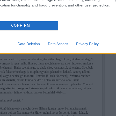
cation functionality and fraud prevention, and other user protection.
CONFIRM
Data Deletion
Data Access
Privacy Policy
ez hozzátartozik, hogy mindenki egyfolytában bagózik, a „minden mindegy”-
ivornyák is igen realisztikusak, plusz megjelennek az apró részletek, amiket a
ékelhetnek: Hitler szemüvege, az általa elfogyasztott sok sütemény, Goebbels
cok felismerhetősége (a csupán egyetlen jelenetben látható, szöveg nélküli
r] vagy a behízelgő modorú Himmler [Ulrich Noethen]).
Számos esetben
ek beszélnek
, három kitűnő példa: Az első szekvencia, ahol Traudl
ánátos vacsora és a bunkerben utoljára ottmaradó távírótiszt jelenetei. Mindezt
ig kitartott, nagyon hatásos képek
fokozzák, amik bemutatják, milyen
yen mindent felfaló rendszer vaskos betonfalai között…
nincsenek civilek.”
öt nő jelentkezik a meghirdetett állásra, igazán remek bemutatása annak,
milyen volt az élet németként Hitler uralmának csúcspontja körül: Látszik,