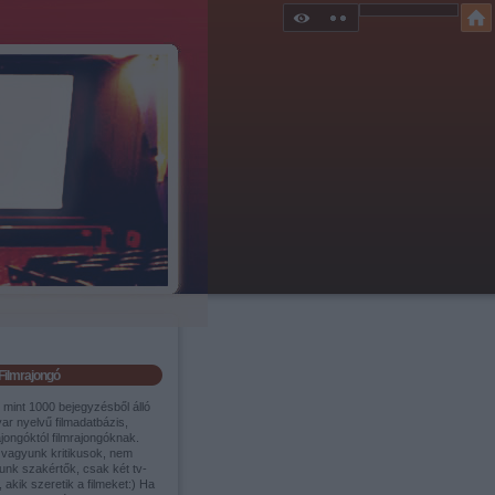
Filmrajongó
 mint 1000 bejegyzésből álló
ar nyelvű filmadatbázis,
ajongóktól filmrajongóknak.
vagyunk kritikusok, nem
unk szakértők, csak két tv-
 akik szeretik a filmeket:) Ha