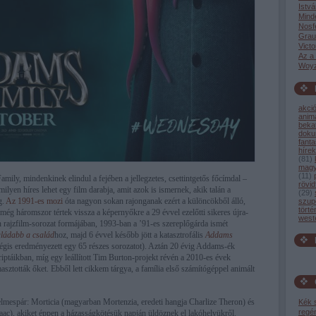
Istvá
Mind
Nosf
Grau
Victo
Az a
Woyz
akci
anim
bekat
dok
fant
hírek
(
81
)
magy
(
11
)
ly, mindenkinek elindul a fejében a jellegzetes, csettintgetős főcímdal –
rövid
ilyen híres lehet egy film darabja, amit azok is ismernek, akik talán a
(
29
)
g.
Az 1991-es mozi
óta nagyon sokan rajonganak ezért a különcökből álló,
szup
törté
 még háromszor tértek vissza a képernyőkre a 29 évvel ezelőtti sikeres újra-
west
 rajzfilm-sorozat formájában, 1993-ban a ’91-es szereplőgárda ismét
ládabb a család
hoz, majd 6 évvel később jött a katasztrofális
Addams
égis eredményezett egy 65 részes sorozatot). Aztán 20 évig Addams-ék
ptáikban, míg egy leállított Tim Burton-projekt révén a 2010-es évek
asztották őket. Ebből lett cikkem tárgya, a família első számítógéppel animált
lmespár: Morticia (magyarban Mortenzia, eredeti hangja Charlize Theron) és
Kék 
regé
ac), akiket éppen a házasságkötésük napján üldöznek el lakóhelyükről.