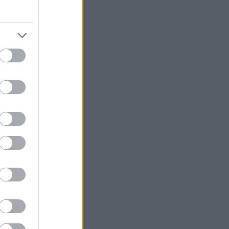
Szerzők
ésámán
(
profil
)
árágyú
(
profil
)
Egyéb