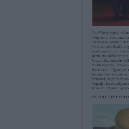
Az effektek szépek, már-má
világban (pl. a por, amit Lu
szekvenciák között. A muzs
városban, azt valamiért ang
miért maradt ez így. 2. A v
nyerít, ami tökéletesen elü
Cicus, a házi oroszlán (a f
Szerda kedvence. Nyilván a
összehozni… Ugyanilyen rej
inkarnációban se szerepelt 
változtatás, hogy az elmar
végtagjai; Lurch pedig nem
teremtette. (Wednesday béká
SZPOJLER ÉS GYŰLÖ