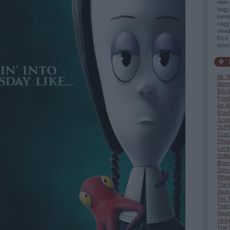
nem 
hogy 
keres
vagy 
olvas
Erre 
tomz
Mr. 
Álom
Bővít
Fran
Az Á
Brazi
Szup
SUP
Crac
Elhúz
Let M
Dollá
Bras
John
Whip
The F
Awa
Tini 
Teen
Aguir
Vikin
The S