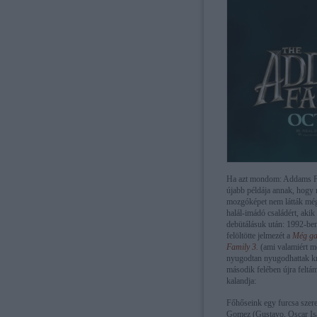
Ha azt mondom: Addams Fami
újabb példája annak, hogy m
mozgóképet nem látták mé
halál-imádó családért, akik
debütálásuk után: 1992-ben
felöltötte jelmezét a
Még ga
Family 3.
(ami valamiért m
nyugodtan nyugodhattak kri
második felében újra feltám
kalandja:
Főhőseink egy furcsa szere
Gomez (Gustavo, Oscar Isa