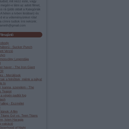
tudod, mit nézz este, vagy
megéri-e látni az adott filmet,
s rá (jobb oldalt a Kategóriák
A héten a tvben listában) és
d el a véleményünket róla!
a címre tudtok írni nekünk:
ameth@gmail.com
Filmajánló
Nobody
háború - Sucker Punch
ett Verzió
klyn
lmosvölgy Legendája
l
er haver - The Iron Giant
ER
ks - Merülések
tak a felnőttek, miénk a pálya!
e In
r, kanna, szerelem - The
s Teapot
 a végén padlót fog
lash
alling - Eszmélet
y
Titánok: A film
 Titans Go! vs. Teen Titans
re, Isten Haragja
g vakáció
isterhood of Night