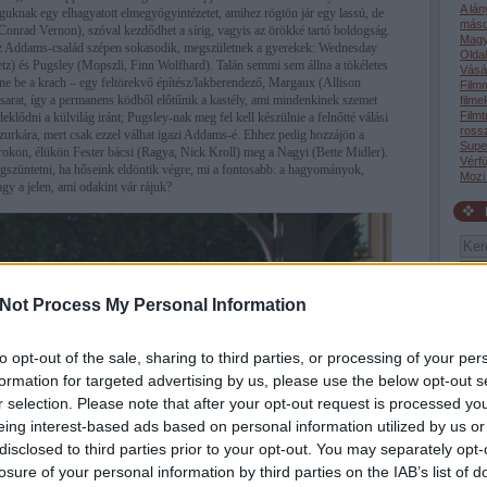
A lá
guknak egy elhagyatott elmegyógyintézetet, amihez rögtön jár egy lassú, de
máso
Conrad Vernon), szóval kezdődhet a sírig, vagyis az örökké tartó boldogság.
Magy
az Addams-család szépen sokasodik, megszületnek a gyerekek: Wednesday
Oldal
z) és Pugsley (Mopszli, Finn Wolfhard). Talán semmi sem állna a tökéletes
Vásár
ütne be a krach – egy feltörekvő építész/lakberendező, Margaux (Allison
Film
csarat, így a permanens ködből előtűnik a kastély, ami mindenkinek szemet
filme
Filmt
klődni a külvilág iránt; Pugsley-nak meg fel kell készülnie a felnőtté válási
rossz
urkára, mert csak ezzel válhat igazi Addams-é. Ehhez pedig hozzájön a
Supe
rokon, élükön Fester bácsi (Ragya, Nick Kroll) meg a Nagyi (Bette Midler).
Vérfü
gszüntetni, ha hőseink eldöntik végre, mi a fontosabb: a hagyományok,
Mozi
agy a jelen, ami odakint vár rájuk?
Not Process My Personal Information
Tév
to opt-out of the sale, sharing to third parties, or processing of your per
tudta
akik 
formation for targeted advertising by us, please use the below opt-out s
19:4
r selection. Please note that after your opt-out request is processed y
(199
giga
eing interest-based ads based on personal information utilized by us or
gyer
disclosed to third parties prior to your opt-out. You may separately opt-
róla 
vagyo
losure of your personal information by third parties on the IAB’s list of
06:4