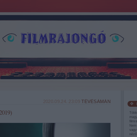
2020.09.24. 23:09
TÉVÉSÁMÁN
2019)
Több
magy
filmr
Nem 
vagy
néző,