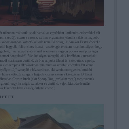
r túlzottan realisztikusnak hatnak az egyébként karikatúra-emberekkel teli
rch szétfúj); a zene se rossz, az inas orgonálása jelenti a váltást a nagyobb
ikához azonban köthető két oda nem illő dolog: 1. Amikor Fester énekel a
olul hagyták, felirat sincs hozzá – a szövegét értettem, csak homályos, hogy
ége felé, majd a záró stáblistánál is egy-egy nagyon pocsék mai popsláger
t a mozi hangulatától. Van két olyan szereplő, akik korábban kimaradtak:
ilmből korántsem derül ki, de ő az anyuka állata) és Szókratész, a polip,
z élőszereplős alkotásokban minimum az utóbbit lehetetlen lett volna
télyes „új” szereplő a ház szelleme, aki szerintem egyetlen korábbi
– hozzá kötődik az egyik legjobb vicc az elején a kávézással:D Kicsi
adhatatlan Cousin Itnek (akit Snoop Dog „szólaltat meg”) most vannak
 ghoul, vagy ha mégis az, akkor se derül ki, vajon kicsoda és miért
s kísérletét látva ez még érthetetlenebb.)
LET ITT