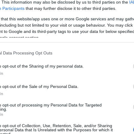
. This information may also be disclosed by us to third parties on the
IA
Beve
Tév
Participants
that may further disclose it to other third parties.
Kösz
Mini
 that this website/app uses one or more Google services and may gath
Tév
Kösz
including but not limited to your visit or usage behaviour. You may click 
vagy
 to Google and its third-party tags to use your data for below specifi
ingye
(
2026
ogle consent section.
(Dem
Liber
 voltam a magyar szinkron miatt, mert mindenkinek megváltoztatták vagy
ninc
tt azt gondoltam, talán egy előzményt nézek.
A főcím és az előtte lévő rész
negat
l Data Processing Opt Outs
gyan „keletkezett” kedvenc rémes családunk, utána viszont egy régi-új
film 
(
2025
tünk.
Valljuk be, a korábbi moziknak se volt igazán izmos története, a lényeg
(196
tják egymást szeretetből Addams-ék, meg miként ijesztgetik a normális
o opt-out of the Sharing of my personal data.
kal. Vajon mi lehet akkor ebből ezúttal?
In
2026 
o opt-out of the Sale of my Personal Data.
2026 
In
2026
2026 
2026
to opt-out of processing my Personal Data for Targeted
2026
ing.
2026
In
2025
2025
2025
o opt-out of Collection, Use, Retention, Sale, and/or Sharing
2025 
ersonal Data that Is Unrelated with the Purposes for which it
Tová
lected.