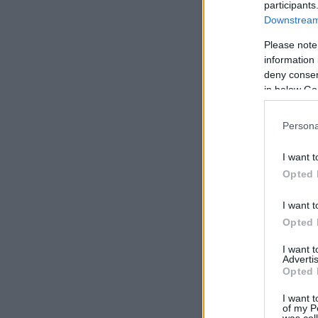
participants
Downstream 
Please note
information 
deny consent
in below Go
Pár percig eléggé zavarban
lefordították a nevét, emia
Persona
valóban
azt meséli el, ho
sztori bontakozik ki előt
mindig annyi, hogyan szíva
I want t
szomszédaikat furcsaságaik
Opted 
I want t
Opted 
I want 
Advertis
Opted 
I want t
of my P
was col