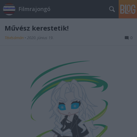
Filmrajongó
Művész kerestetik!
Tévésámán
•
2020. június 19.
0