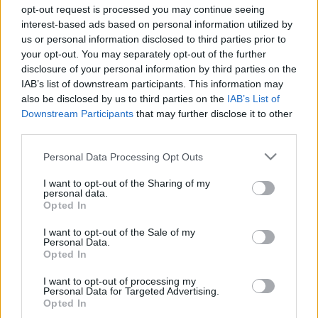
ehhez viszont szükségem van tehetséges
opt-out request is processed you may continue seeing
illusztrátorokra, akik megtervezik/elkészítik a külső
interest-based ads based on personal information utilized by
borítót, a belső illusztrációkat és/vagy a szövegben
us or personal information disclosed to third parties prior to
your opt-out. You may separately opt-out of the further
az idősíkokat elválasztó kis grafikai elemeket.
disclosure of your personal information by third parties on the
IAB’s list of downstream participants. This information may
Aki kedvet érez a megmérettetéshez és szívesen tölti
also be disclosed by us to third parties on the
IAB’s List of
a szabadidejét olvasással meg alkotással, az a
Downstream Participants
that may further disclose it to other
jelentkezzen a
tomzameth@gmail.com
-on! A
third parties.
jelentkezők mindegyike kap egy példányt az első
regényemből, a
Kék szemek
ből, ezt el kell olvasni és
Please note that this website/app uses one or more Google
Personal Data Processing Opt Outs
a történet valamely részletét vagy a főszereplőket
services and may gather and store information including but
kell ábrázolnia! A könyv ingyen van, a szállítási
not limited to your visit or usage behaviour. You may click to
I want to opt-out of the Sharing of my
personal data.
költséget is állom, neked csak annyit kell vállalnod,
grant or deny consent to Google and its third-party tags to
Opted In
hogy egy általam megadott határidőn belül
use your data for below specified purposes in below Google
elkészíted az illusztrációt/grafikai elemet!
consent section.
I want to opt-out of the Sale of my
Personal Data.
Opted In
16 éves kortól bárki jelentkezhet, aki kedvet érez,
referenciának (korábbi munkáid bemutatása)
I want to opt-out of processing my
örülnék a jelentkező email mellé! A legjobb munkák
Personal Data for Targeted Advertising.
bekerülnek a könyvbe, egyikőtök alkotása pedig a
Opted In