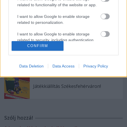
related to functionality of the website or app.
I want to allow Google to enable storage
related to personalization.
18. születésnapi hét – Összefoglaló 2025-
ről
I want to allow Google to enable storage
related to security, including authentication
functionality and fraud prevention, and other
CONFIRM
user protection.
Rövid helyzetjelentés
Data Deletion
Data Access
Privacy Policy
Játékkiállítás Székesfehérváron!
Szólj hozzá!