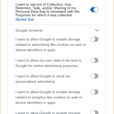
borítón fog szerepelni - a győztes művészek
I want to opt-out of Collection, Use,
természetesen
fizetést
és névmegjelölést kapnak a
Retention, Sale, and/or Sharing of my
kreálmányaik mellett!
Personal Data that Is Unrelated with the
Purposes for which it was collected.
Opted Out
Google consents
Címkék:
hírek
regényem
I want to allow Google to enable storage
related to advertising like cookies on web or
device identifiers in apps.
I want to allow my user data to be sent to
Ajánlott bejegyzések:
Google for online advertising purposes.
I want to allow Google to send me
personalized advertising.
Bud Spencer babkonzervek
I want to allow Google to enable storage
related to analytics like cookies on web or
device identifiers in apps.
Mini-ünnep
I want to allow Google to enable storage