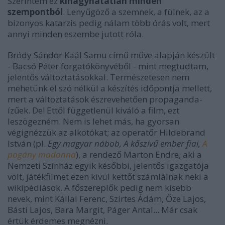
Szerintem ez
kihagyhatatlan minden
szempontból
. Lenyűgöző a szemnek, a fülnek, az a
bizonyos katarzis pedig nálam több órás volt, mert
annyi minden eszembe jutott róla.
Bródy Sándor Kaál Samu című műve alapján készült
- Bacsó Péter forgatókönyvéből - mint megtudtam,
jelentős változtatásokkal. Természetesen nem
mehetünk el szó nélkül a készítés időpontja mellett,
mert a változtatások észrevehetően propaganda-
ízűek. De! Ettől függetlenül kiváló a film, ezt
leszögezném. Nem is lehet más, ha gyorsan
végignézzük az alkotókat; az operatőr Hildebrand
István (pl.
Egy magyar nábob, A kőszívű ember fiai,
A
pogány madonna
), a rendező Marton Endre, aki a
Nemzeti Színház egyik későbbi, jelentős igazgatója
volt, játékfilmet ezen kívül kettőt számlálnak neki a
wikipédiások. A főszereplők pedig nem kisebb
nevek, mint Kállai Ferenc, Szirtes Ádám, Őze Lajos,
Básti Lajos, Bara Margit, Páger Antal... Már csak
értük érdemes megnézni.