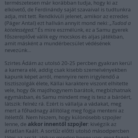
természetesen már korábban tudja, hogy ki az
elkövető, de Ferdinándy saját szavaival is tudtunkra
adja, mit tett. Rendkívüli jelenet, amikor az ezredes
(Páger Antal) ezt hallván annyit mond neki:
„Tudod a
kötelességed.”
És mire eszmélünk, ez a Samu gyerek
főszereplővé válik egy mocskos és aljas játékban,
amit másként a mundérbecsület védésének
nevezünk...
Szirtes Ádám az utolsó 20-25 percben gyakran kerül
a kamera elé, addig csak kisebb szemelvényekben
kapunk képet arról, mennyire nem irigylendő a
tisztiszolgák élete, Kállai karaktere viszont elhitette
vele, hogy ők majdhogynem barátok, megbízhatnak
egymásban, és Samu mindent meg is tesz a báróért,
látszik: felnéz rá. Ezért is vállalja a vádakat, meg
mert a főhadnagy állítólag meg fogja menteni az
ítélettől. Nem hiszem, hogy különösebb szpojler
lenne, de
akkor innentől szpojler
: kivégzik az
ártatlan Kaált. A sortűz előtti utolsó másodpercben
látni az arcát, abban minden benne van: meg fogok