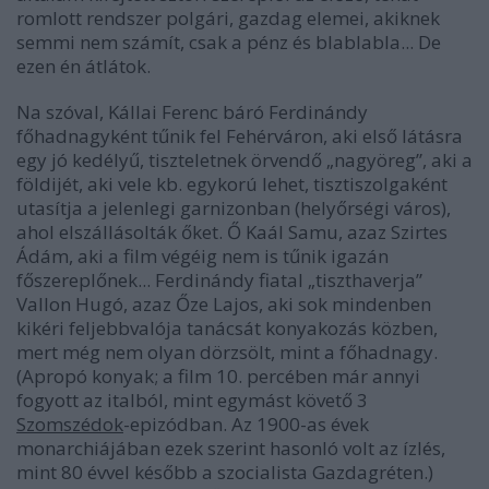
romlott rendszer polgári, gazdag elemei, akiknek
semmi nem számít, csak a pénz és blablabla... De
ezen én átlátok.
Na szóval, Kállai Ferenc báró Ferdinándy
főhadnagyként tűnik fel Fehérváron, aki első látásra
egy jó kedélyű, tiszteletnek örvendő „nagyöreg”, aki a
földijét, aki vele kb. egykorú lehet, tisztiszolgaként
utasítja a jelenlegi garnizonban (helyőrségi város),
ahol elszállásolták őket. Ő Kaál Samu, azaz Szirtes
Ádám, aki a film végéig nem is tűnik igazán
főszereplőnek... Ferdinándy fiatal „tiszthaverja”
Vallon Hugó, azaz Őze Lajos, aki sok mindenben
kikéri feljebbvalója tanácsát konyakozás közben,
mert még nem olyan dörzsölt, mint a főhadnagy.
(Apropó konyak; a film 10. percében már annyi
fogyott az italból, mint egymást követő 3
Szomszédok
-epizódban. Az 1900-as évek
monarchiájában ezek szerint hasonló volt az ízlés,
mint 80 évvel később a szocialista Gazdagréten.)