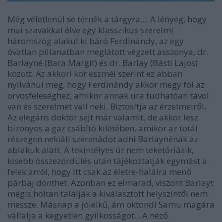
Még véletlenül se térnék a tárgyra.... A lényeg, hogy
mai szavakkal élve egy klasszikus szerelmi
háromszög alakul ki báró Ferdinándy, az egy
óvatlan pillanatban meglátott végzett asszonya, dr.
Barlayné (Bara Margit) és dr. Barlay (Básti Lajos)
között. Az akkori kor eszméi szerint ez abban
nyilvánul meg, hogy Ferdinándy akkor megy föl az
orvosfeleséghez, amikor annak ura tudhatóan távol
van és szerelmet vall neki. Biztosítja az érzelmeiről.
Az elegáns doktor sejt már valamit, de akkor lesz
bizonyos a gaz csábító kilétében, amikor az totál
részegen nekiáll szerenádot adni Barlaynénak az
ablakuk alatt. A tekintélyes úr nem teketóriázik,
kisebb összezördülés után tájékoztatják egymást a
felek arról, hogy itt csak az életre-halálra menő
párbaj dönthet. Azonban ez elmarad, viszont Barlayt
mégis holtan találják a kiválasztott helyszíntől nem
messze. Másnap a jólelkű, ám oktondi Samu magára
vállalja a kegyetlen gyilkosságot... A néző