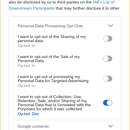
also be disclosed by us to third parties on the
IAB’s List of
Downstream Participants
that may further disclose it to other
third parties.
Please note that this website/app uses one or more Google
Personal Data Processing Opt Outs
services and may gather and store information including but
not limited to your visit or usage behaviour. You may click to
I want to opt-out of the Sharing of my
personal data.
grant or deny consent to Google and its third-party tags to
Opted In
use your data for below specified purposes in below Google
consent section.
I want to opt-out of the Sale of my
Personal Data.
Opted In
Válasz pedig nincs. Ferdinándy és majdnem az egész
tisztikar a szemünk előtt válik gyomorforgató
I want to opt-out of processing my
Personal Data for Targeted Advertising.
gittegyletté, akiknek semmi nem fontos, csak a saját
Opted In
látszólagos becsületük, mely szónak az értelmét már
nem is ismerik. Megjegyezném: az már önmagában
I want to opt-out of Collection, Use,
Retention, Sale, and/or Sharing of my
hányingert keltő, hogy az ítéletet kegyelemkérés
Personal Data that Is Unrelated with the
után golyó általi halálra módosítják, és ugyanekkor,
Purposes for which it was collected.
Opted Out
akár a kivégzés forgatásának napján hány embert
akaszthattak fel a valóságban még akkor is ’56-
Google consents
ért???? De természetesen a gaz tisztek a rohadt