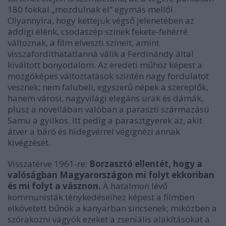
180 fokkal „mozdulnak el” egymás mellől.
Olyannyira, hogy kettejük végső jelenetében az
addigi élénk, csodaszép színek fekete-fehérré
változnak, a film elveszti színeit, amint
visszafordíthatatlanná válik a Ferdinándy által
kiváltott bonyodalom. Az eredeti műhöz képest a
mozgóképes változtatások szintén nagy fordulatot
vesznek; nem falubeli, egyszerű népek a szereplők,
hanem városi, nagyvilági elegáns urak és dámák,
plusz a novellában valóban a paraszti származású
Samu a gyilkos. Itt pedig a parasztgyerek az, akit
átver a báró és hidegvérrel végignézi annak
kivégzését.
Visszatérve 1961-re:
Borzasztó ellentét, hogy a
valóságban Magyarországon mi folyt ekkoriban
és mi folyt a vásznon.
A hatalmon lévő
kommunisták ténykedéseihez képest a filmben
elkövetett bűnök a kanyarban sincsenek; miközben a
szórakozni vágyók ezeket a zseniális alakításokat a