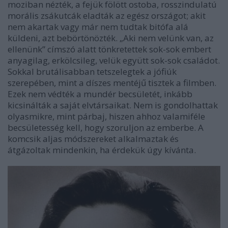
moziban nézték, a fejük fölött ostoba, rosszindulatú
morális zsákutcák eladták az egész országot; akit
nem akartak vagy már nem tudtak bitófa alá
küldeni, azt bebörtönözték. „Aki nem velünk van, az
ellenünk” címszó alatt tönkretettek sok-sok embert
anyagilag, erkölcsileg, velük együtt sok-sok családot.
Sokkal brutálisabban tetszelegtek a jófiúk
szerepében, mint a díszes mentéjű tisztek a filmben.
Ezek nem védték a mundér becsületét, inkább
kicsinálták a saját elvtársaikat. Nem is gondolhattak
olyasmikre, mint párbaj, hiszen ahhoz valamiféle
becsületesség kell, hogy szoruljon az emberbe. A
komcsik aljas módszereket alkalmaztak és
átgázoltak mindenkin, ha érdekük úgy kívánta.