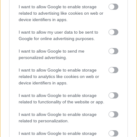
alakok és nem a Kádár-rendszer ingyenélő
I want to allow Google to enable storage
szemétládái...
related to advertising like cookies on web or
device identifiers in apps.
Azonban ha csak a filmet nézzük, nagyon érdekes
ellentéteket fedezhetünk föl. Ferdinándy az abszolút
I want to allow my user data to be sent to
antihős, pedig az elején szimpatikus figura, Kállai
Google for online advertising purposes.
fiatalon rendkívül sármos volt, ez eléggé átüt a
szerepen. A tiszttárs, Vallon hadnagy leginkább
I want to allow Google to send me
élvhajhász, pénzsóvár sihederként jellemezhető,
personalized advertising.
minden új helyen csak a szép leányok után fut, akik
I want to allow Google to enable storage
közül az alapján választ magának mátkát, hogy
related to analytics like cookies on web or
mennyi a vagyona és van-e adóssága. Amikor egy
device identifiers in apps.
városlakó beajánl neki egy kisasszonyt, akinek szép
lelke van, arra csak legyint; az nem olyan nagy baj!
I want to allow Google to enable storage
ALigha nevezhető szimpatikusnak, annak ellenére,
related to functionality of the website or app.
hogy kedvenc Virág elvtársunk nagyon finom
eszközökkel rokonszenvessé formálja. Na most, ő,
I want to allow Google to enable storage
miután a leendő apósa tönkremegy, mégis elveszi a
related to personalization.
közben megszeretett kisasszonykát, mert tudja, hogy
ezt diktálja a tisztesség. (Persze ezután már katonai
I want to allow Google to enable storage