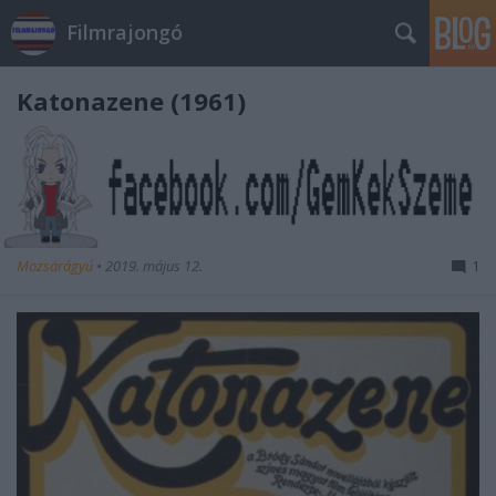
Filmrajongó
Katonazene (1961)
Mozsárágyú
•
2019. május 12.
1