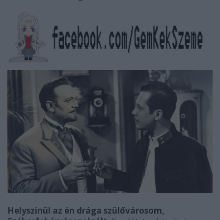
Helyszínül az én drága szülővárosom,