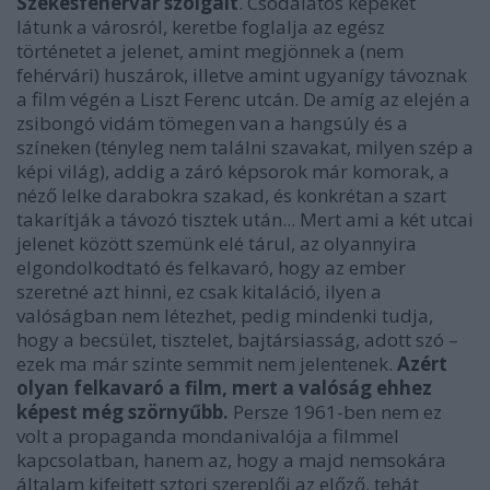
Székesfehérvár szolgált
. Csodálatos képeket
látunk a városról, keretbe foglalja az egész
történetet a jelenet, amint megjönnek a (nem
fehérvári) huszárok, illetve amint ugyanígy távoznak
a film végén a Liszt Ferenc utcán. De amíg az elején a
zsibongó vidám tömegen van a hangsúly és a
színeken (tényleg nem találni szavakat, milyen szép a
képi világ), addig a záró képsorok már komorak, a
néző lelke darabokra szakad, és konkrétan a szart
takarítják a távozó tisztek után... Mert ami a két utcai
jelenet között szemünk elé tárul, az olyannyira
elgondolkodtató és felkavaró, hogy az ember
szeretné azt hinni, ez csak kitaláció, ilyen a
valóságban nem létezhet, pedig mindenki tudja,
hogy a becsület, tisztelet, bajtársiasság, adott szó –
ezek ma már szinte semmit nem jelentenek.
Azért
olyan felkavaró a film, mert a valóság ehhez
képest még szörnyűbb.
Persze 1961-ben nem ez
volt a propaganda mondanivalója a filmmel
kapcsolatban, hanem az, hogy a majd nemsokára
általam kifejtett sztori szereplői az előző, tehát