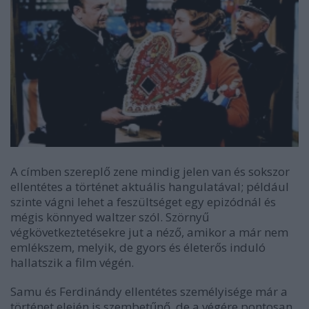
A címben szereplő zene mindig jelen van és sokszor
ellentétes a történet aktuális hangulatával; például
szinte vágni lehet a feszültséget egy epizódnál és
mégis könnyed waltzer szól. Szörnyű
végkövetkeztetésekre jut a néző, amikor a már nem
emlékszem, melyik, de gyors és életerős induló
hallatszik a film végén.
Samu és Ferdinándy ellentétes személyisége már a
történet elején is szembetűnő, de a végére pontosan