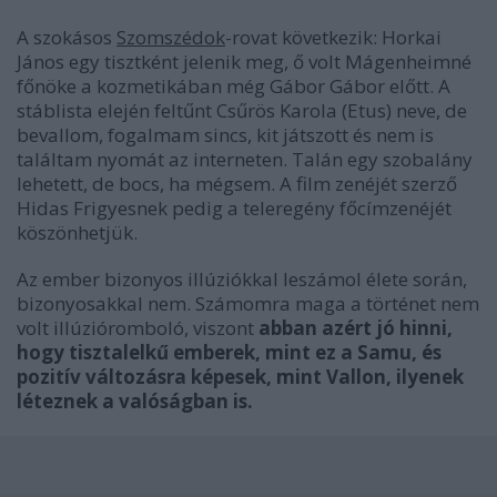
A szokásos
Szomszédok
-rovat következik: Horkai
János egy tisztként jelenik meg, ő volt Mágenheimné
főnöke a kozmetikában még Gábor Gábor előtt. A
stáblista elején feltűnt Csűrös Karola (Etus) neve, de
bevallom, fogalmam sincs, kit játszott és nem is
találtam nyomát az interneten. Talán egy szobalány
lehetett, de bocs, ha mégsem. A film zenéjét szerző
Hidas Frigyesnek pedig a teleregény főcímzenéjét
köszönhetjük.
Az ember bizonyos illúziókkal leszámol élete során,
bizonyosakkal nem. Számomra maga a történet nem
volt illúzióromboló, viszont
abban azért jó hinni,
hogy tisztalelkű emberek, mint ez a Samu, és
pozitív változásra képesek, mint Vallon, ilyenek
léteznek a valóságban is.