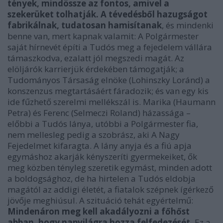
tények, mindössze az fontos, amivel a
szekerüket tolhatják. A tévedésből hazugságot
fabrikálnak, tudatosan hamisítanak
, és mindenki
benne van, mert kapnak valamit: A Polgármester
saját hírnevét építi a Tudós meg a fejedelem vállára
támaszkodva, ezalatt jól megszedi magát. Az
elöljárók karrierjük érdekében támogatják; a
Tudományos Társaság elnöke (Lohinszky Loránd) a
konszenzus megtartásáért fáradozik; és van egy kis
ide fűzhető szerelmi mellékszál is. Marika (Haumann
Petra) és Ferenc (Selmeczi Roland) házassága –
előbbi a Tudós lánya, utóbbi a Polgármester fia,
nem mellesleg pedig a szobrász, aki A Nagy
Fejedelmet kifaragta. A lány anyja és a fiú apja
egymáshoz akarják kényszeríti gyermekeiket, ők
meg közben tényleg szeretik egymást, minden adott
a boldogsághoz, de ha hirtelen a Tudós eldobja
magától az addigi életét, a fiatalok szépnek ígérkező
jövője meghiúsul. A szituáció tehát egyértelmű:
Mindenáron meg kell akadályozni a főhőst
abban, hogy napvilágra hozza felfedezését.
Ez a