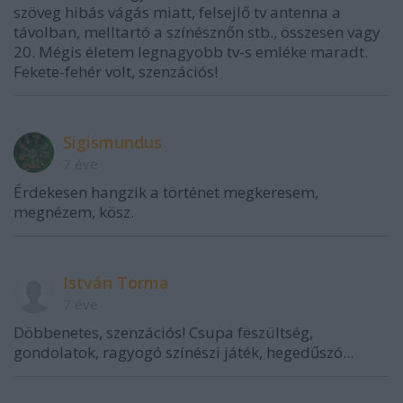
szöveg hibás vágás miatt, felsejlő tv antenna a
távolban, melltartó a színésznőn stb., összesen vagy
20. Mégis életem legnagyobb tv-s emléke maradt.
Fekete-fehér volt, szenzációs!
Sigismundus
7 éve
Érdekesen hangzik a történet megkeresem,
megnézem, kösz.
István Torma
7 éve
Döbbenetes, szenzációs! Csupa feszültség,
gondolatok, ragyogó színészi játék, hegedűszó...