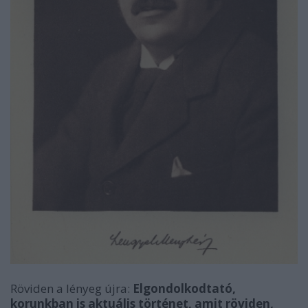
Röviden a lényeg újra:
Elgondolkodtató,
korunkban is aktuális történet, amit röviden,