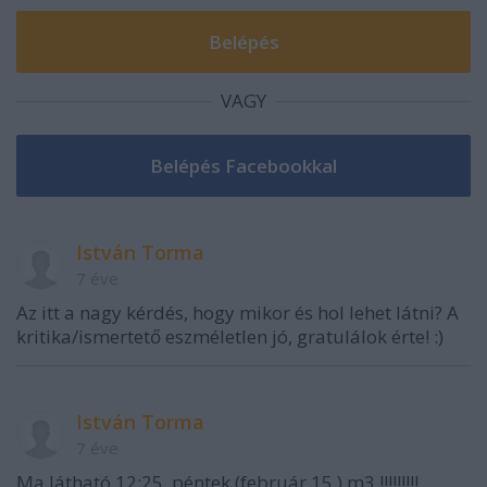
VAGY
István Torma
7 éve
Az itt a nagy kérdés, hogy mikor és hol lehet látni? A
kritika/ismertető eszméletlen jó, gratulálok érte! :)
István Torma
7 éve
Ma látható 12:25, péntek (február 15.) m3 !!!!!!!!!