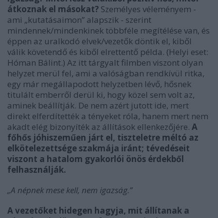
átkoznak el másokat?
Személyes véleményem -
ami „kutatásaimon” alapszik - szerint
mindennek/mindenkinek többféle megítélése van, és
éppen az uralkodó elvek/vezetők döntik el, kiből
válik követendő és kiből elrettentő példa. (Helyi eset:
Hóman Bálint.) Az itt tárgyalt filmben viszont olyan
helyzet merül fel, ami a valóságban rendkívül ritka,
egy már megállapodott helyzetben lévő, hősnek
titulált emberről derül ki, hogy közel sem volt az,
aminek beállítják. De nem azért jutott ide, mert
direkt elferdítették a tényeket róla, hanem mert nem
akadt elég bizonyíték az állítások ellenkezőjére.
A
főhős jóhiszeműen járt el, tiszteletre méltó az
elkötelezettsége szakmája iránt; tévedéseit
viszont a hatalom gyakorlói önös érdekből
felhasználják.
„A népnek mese kell, nem igazság.”
A vezetőket hidegen hagyja, mit állítanak a