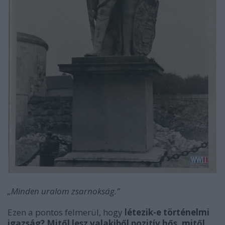
„Minden uralom zsarnokság.”
Ezen a pontos felmerül, hogy
létezik-e történelmi
igazság? Mitől lesz valakiből pozitív hős, mitől