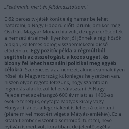
„Feltámadt, mert én feltámasztottam.”
E 62 perces tv-játék korát elég hamar be lehet
határolni, a Nagy Háború előtt járunk, amikor még
Osztrák-Magyar Monarchia volt, de egyre erősödtek
a nemzeti érzelmek. Ilyenkor jól jönnek a régi hősök
alakjai, kellemes dolog visszaemlékezni dicső
elődeinkre.
Egy pozitív példa a régmúltból
segítheti az összefogást, a közös ügyet, és
bizony fel lehet használni politikai meg egyéb
célokra.
Szerencsés az a nemzet, akinek vannak ilyen
hősei, és Magyarország különleges helyzetben van,
hiszen olyan régóta létezünk, hogy számtalan
legendás alak közül lehet választani. A Nagy
Fejedelmet az elhangzó 600 év miatt az 1400-as
évekre tehetjük, egyfajta Mátyás király vagy
Hunyadi János-allegóriaként is lehet rá tekinteni
(pláne mivel most ért véget a Mátyás-emlékév). Ez a
kitalált ember viszont a semmiből tűnt fel, neve
nyilván ismert volt korábban, de jelentőségét a