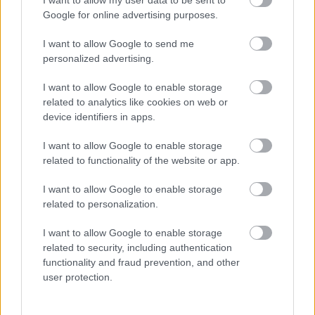
I want to allow my user data to be sent to
lelkiismeretét; a szakmai alázat szinte ismeretlen;
Google for online advertising purposes.
pénz beszél, kutya ugat, stb. Természetes, hogy a
Tudóshoz hasonló személyek magukra vannak
I want to allow Google to send me
utalva és ilyen vagy olyan bukásuk elkerülhetetlen.
personalized advertising.
Érdekes párhuzam vonható közte és a Spawn-
képregényben szereplő megbolondult katona között:
I want to allow Google to enable storage
Mind a ketten egy századokkal korábban élt zsarnok
related to analytics like cookies on web or
device identifiers in apps.
szellemével viaskodnak, akit valódinak látnak. Ha
már víziók, ennek
a filmnek az egyik
I want to allow Google to enable storage
legkülönlegesebb motívuma a zene
, amit az azt
related to functionality of the website or app.
szerző Lajkó Félix jelképez. A hegedűs a semmiből,
az éjszaka közepén jelenik meg, elkezdi játszani
I want to allow Google to enable storage
különös dallamait, és egyre biztosabb, hogy nem
related to personalization.
valódi, csak a Tudós látja, csak ő hallja, és ahogy
lejjebb csúszik a kétségbeesésbe, úgy válik a dallam
I want to allow Google to enable storage
bonyolultabbá, összetettebbé, mely végül a
related to security, including authentication
végestáblista alatt teljesedik ki. A muzsika
functionality and fraud prevention, and other
egyébként egyre jobb lesz, kicsit nehéz megérteni az
user protection.
elején, mit akar ez a pasi a hangszerével, de amint
rájössz, kicsoda, a zenéje is tetszeni fog. Még egy pici