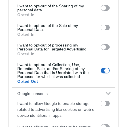
services and may gather and store information including but
not limited to your visit or usage behaviour. You may click to
I want to opt-out of the Sharing of my
personal data.
grant or deny consent to Google and its third-party tags to
Opted In
use your data for below specified purposes in below Google
consent section.
I want to opt-out of the Sale of my
Personal Data.
Opted In
I want to opt-out of processing my
Personal Data for Targeted Advertising.
Opted In
I want to opt-out of Collection, Use,
Retention, Sale, and/or Sharing of my
Personal Data that Is Unrelated with the
Purposes for which it was collected.
Opted Out
Google consents
„Hazudni kell a köz érdekében.”
I want to allow Google to enable storage
Az egyetlen idealizált karaktert Haumann Péter
related to advertising like cookies on web or
játssza. Ilyen ember a valóságban már talán nincs is,
device identifiers in apps.
hiszen minden szentnek maga felé hajlik a keze; a jó
lehetőségekért majdnem bárki sutba dobja a