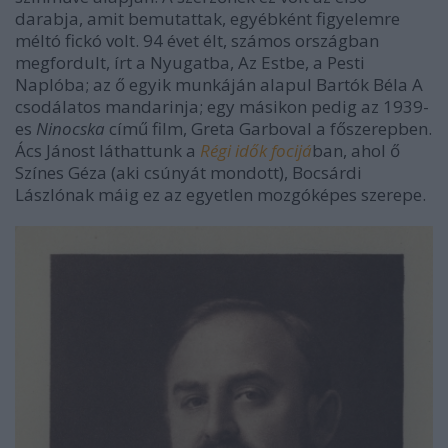
darabja, amit bemutattak, egyébként figyelemre
méltó fickó volt. 94 évet élt, számos országban
megfordult, írt a Nyugatba, Az Estbe, a Pesti
Naplóba; az ő egyik munkáján alapul Bartók Béla A
csodálatos mandarinja; egy másikon pedig az 1939-
es
Ninocska
című film, Greta Garboval a főszerepben.
Ács Jánost láthattunk a
Régi idők focijá
ban, ahol ő
Színes Géza (aki csúnyát mondott), Bocsárdi
Lászlónak máig ez az egyetlen mozgóképes szerepe.