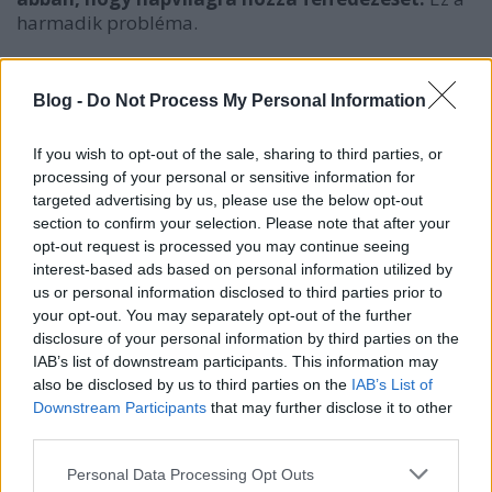
harmadik probléma.
Most politizálhatunk egy kicsit: A Hunyadi László
által életre keltett Polgármester akár egy
Blog -
Do Not Process My Personal Information
kommunista propagandafilm kizsákmányoló
földesura is lehetne, karikatúraszerű, kövér,
If you wish to opt-out of the sale, sharing to third parties, or
nagyhangú, érdekorientált. A levéltáros a kisember,
processing of your personal or sensitive information for
akinek kiabálása nem hallatszik fel a trónszékig, aki
targeted advertising by us, please use the below opt-out
maga alatt vágja a fát, ha kiáll a sorból és beszélni
section to confirm your selection. Please note that after your
mer. Ferencben megtestesül a támogatott művész,
opt-out request is processed you may continue seeing
aki szerencsés háttérrel indulhat, aztán átlényegül a
interest-based ads based on personal information utilized by
szerelmessé, akinek mindennél fontosabb, hogy
us or personal information disclosed to third parties prior to
megkaphassa választottját. Az elnök a részrehajló
your opt-out. You may separately opt-out of the further
értelmiségi, aki kiszolgálja a rendszert; a Szerkesztő
disclosure of your personal information by third parties on the
(Ács János) a sajtó, ami csak akkor beszél, ha érdeke
IAB’s list of downstream participants. This information may
úgy kívánja és hallgat, ha megfizetik; a költő
also be disclosed by us to third parties on the
IAB’s List of
(Dengyel Iván) meg az uralkodó(ka)t kiszolgáló
Downstream Participants
that may further disclose it to other
alkotó.
Sajnos ezekkel az archetípusokkal ma is
third parties.
találkozhatunk a világban
, hadd ne mondjak
Please note that this website/app uses one or more Google
Personal Data Processing Opt Outs
neveket…