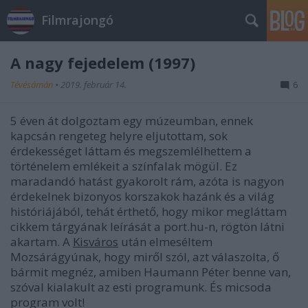
Filmrajongó
A nagy fejedelem (1997)
Tévésámán
•
2019. február 14.
6
5 éven át dolgoztam egy múzeumban, ennek
kapcsán rengeteg helyre eljutottam, sok
érdekességet láttam és megszemlélhettem a
történelem emlékeit a színfalak mögül. Ez
maradandó hatást gyakorolt rám, azóta is nagyon
érdekelnek bizonyos korszakok hazánk és a világ
históriájából, tehát érthető, hogy mikor megláttam
cikkem tárgyának leírását a port.hu-n, rögtön látni
akartam. A
Kisváros
után elmeséltem
Mozsárágyúnak, hogy miről szól, azt válaszolta, ő
bármit megnéz, amiben Haumann Péter benne van,
szóval kialakult az esti programunk. És micsoda
program volt!