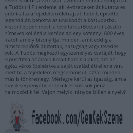
révén ismerik a városkát, azonban mindez valójában
a Tudós (H.P.) érdeme, aki évtizedeken át kutatta és
publikálta a fejedelem életrajzát, tetteit, építette
legendáját, behozta az uralkodót a köztudatba.
Viszont éppen most, a levéltáros (Bocsárdi László)
hírneves kollégája kezébe ad egy kötegnyi 600 éves
iratot, amely bizonyítja: minden, amit eddig a
címszereplőről állítottak, hazugság vagy tévedés
volt. A Tudós megkezdi egyszemélyes csatáját, hogy
elpusztítsa az általa kreált hamis alakot, ám az
egész város (beleértve a saját családját) ellene van,
mert ha a fejedelem megsemmisül, azzal minden
más is tönkremegy. Mérlegre kerül az igazság, ám a
másik serpenyőbe érdekek és sok-sok pénz
halmozódik fel. Vajon melyik irányba billen a nyelv?