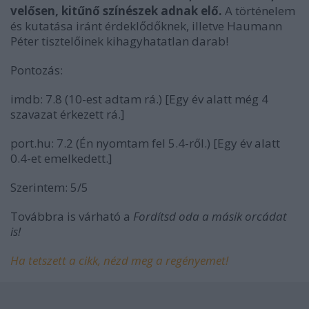
velősen, kitűnő színészek adnak elő.
A történelem
és kutatása iránt érdeklődőknek, illetve Haumann
Péter tisztelőinek kihagyhatatlan darab!
Pontozás:
imdb: 7.8 (10-est adtam rá.) [Egy év alatt még 4
szavazat érkezett rá.]
port.hu: 7.2 (Én nyomtam fel 5.4-ről.) [Egy év alatt
0.4-et emelkedett.]
Szerintem: 5/5
Továbbra is várható a
Fordítsd oda a másik orcádat
is!
Ha tetszett a cikk, nézd meg a regényemet!