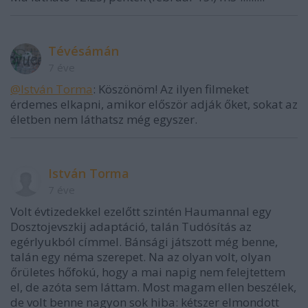
Tévésámán
7 éve
@István Torma
: Köszönöm! Az ilyen filmeket
érdemes elkapni, amikor először adják őket, sokat az
életben nem láthatsz még egyszer.
István Torma
7 éve
Volt évtizedekkel ezelőtt szintén Haumannal egy
Dosztojevszkij adaptáció, talán Tudósítás az
egérlyukból címmel. Bánsági játszott még benne,
talán egy néma szerepet. Na az olyan volt, olyan
őrületes hőfokú, hogy a mai napig nem felejtettem
el, de azóta sem láttam. Most magam ellen beszélek,
de volt benne nagyon sok hiba: kétszer elmondott