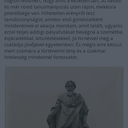
rögtön felismeri, hogy amit a kezében tart, az valódi
és már rövid tanulmányozás után rájön, mekkora
jelentősége van. Hihetetlen erényről tesz
tanúbizonyságot, amikor első gondolatként
mindenkinek el akarja mondani, amit talált, ugyanis
ezzel teljes addigi pályafutását bevágná a szemétbe,
évjáradékkal, kitüntetésekkel, jó hírnévvel meg a
családja jövőjével egyetemben. És mégis erre készül,
mert számára a történelmi tény és a szakmai
hitelesség mindennél fontosabb.