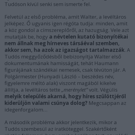
Tudóson kívül senki sem ismerte fel.
Felvetül az első probléma, amit Walter, a levéltáros
jelképez. Ő ugyanis igen régóta tudja: minden, amit
a köz gondol a címszereplőről, az hazugság. Vele azt
mutatják be, hogy
a névtelen kutató bizonyítékai
nem állnak meg hírneves társáéval szemben,
akkor sem, ha azok az igazságot tartalmazzák
. A
Tudós meggyőződésből bebizonyítja Walter első
dokumentumának hamisságát, tehát Haumann
figurájának szándékai nemesek, csak tévúton jár. A
Polgármester (Hunyadi László – beszédes név,
figyelemre méltó alak) viszont magából kikelve
állítja, a levéltáros tette
„merénylet”
volt. Végülis
melyik település akarná, hogy híres szülöttjéről
kiderüljön valami csúnya dolog?
Megcsappan az
idegenforgalom…
A második probléma akkor jelentkezik, mikor a
Tudós szembesül az iratköteggel. Szakértőként