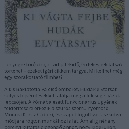
Lényegre törő cím, rövid játékidő, érdekesnek látszó
történet – ezeket ígéri cikkem tárgya. Mi kellhet még
egy szórakoztató filmhez?
A kis Baktatótfalva első emberét, Hudák elvtársat
súlyos fejsérülésekkel találja meg a felesége házuk
lépcsőjén. A kómába esett funkcionárius ügyének
felderítésére érkezik a szúrós szemű nyomozó,
Mónus (Koncz Gábor), és szagot fogott vadászkutya
módjára rögtön munkához is lát. Ám alig néhány
percnyi kutatás elegendő ahhoz, hogy kiderüljön,