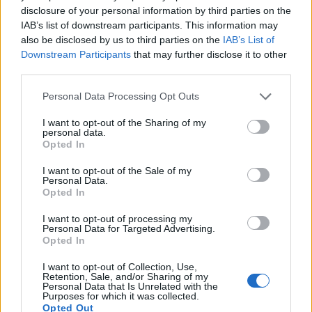
amitől csak még rosszabb lesz neki.
disclosure of your personal information by third parties on the
IAB’s list of downstream participants. This information may
also be disclosed by us to third parties on the
IAB’s List of
Downstream Participants
that may further disclose it to other
third parties.
Please note that this website/app uses one or more Google
Personal Data Processing Opt Outs
services and may gather and store information including but
not limited to your visit or usage behaviour. You may click to
I want to opt-out of the Sharing of my
personal data.
grant or deny consent to Google and its third-party tags to
Opted In
use your data for below specified purposes in below Google
consent section.
I want to opt-out of the Sale of my
Personal Data.
Opted In
I want to opt-out of processing my
Personal Data for Targeted Advertising.
Opted In
I want to opt-out of Collection, Use,
Retention, Sale, and/or Sharing of my
Personal Data that Is Unrelated with the
Purposes for which it was collected.
Opted Out