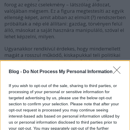
forog az egész cselekmény – látszólag áldozat,
valójában mégsem. Ez a figura megtestesíti az egyik
ellenség-képet, amit abban az elmúlt (?) rendszerben
próbáltak a nép elé állítani: gazdag, törvényen felül
álló, másokat a saját hasznára manipuláló, szóval el
lehet képzelni, milyen.
Ugyanakkor rendkívül érdekes, hogy mindemellett
magát a rosszul működő, kiskapukkal teli politikai
berendezkedést is szimbolizálja. Például miért nem
akarja beadni az állatait meg a földjét a téeszbe?
Blog -
Do Not Process My Personal Information
Mert rossz annak, aki benne van. Viszont a
gyanúsítottak sem ma született bárányok, az első és
If you wish to opt-out of the sale, sharing to third parties, or
a második kifejezetten jól járt, ameddig egy követ
processing of your personal or sensitive information for
fújt Hudákkal; a harmadik azonban kilóg a sorból.
targeted advertising by us, please use the below opt-out
Ez a Mondó Gergely (sajnos nem tudom a színész
section to confirm your selection. Please note that after your
nevét) ugyanis azért szenvedi el a sorozatos
opt-out request is processed you may continue seeing
csapásokat, mert ugyanazt követi el, mint a
interest-based ads based on personal information utilized by
címszereplő: nem lép be a termelőszövetkezetbe. Jól
us or personal information disclosed to third parties prior to
bevett módszerrel felfelé buktatja „az áldozat”,
your opt-out. You may separately opt-out of the further