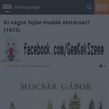
Filmrajongó
Ki vágta fejbe Hudák elvtársat?
(1973)
Tévésámán
•
2018. szeptember 30.
0