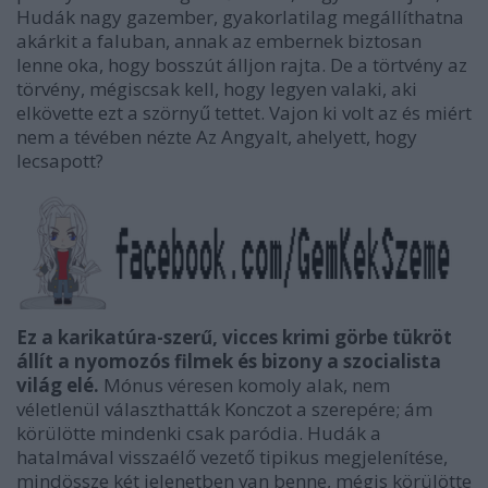
Hudák nagy gazember, gyakorlatilag megállíthatna
akárkit a faluban, annak az embernek biztosan
lenne oka, hogy bosszút álljon rajta. De a törtvény az
törvény, mégiscsak kell, hogy legyen valaki, aki
elkövette ezt a szörnyű tettet. Vajon ki volt az és miért
nem a tévében nézte Az Angyalt, ahelyett, hogy
lecsapott?
Ez a
karikatúra-szerű, vicces krimi
görbe tükröt
állít a nyomozós filmek és bizony a szocialista
világ elé.
Mónus véresen komoly alak, nem
véletlenül választhatták Konczot a szerepére; ám
körülötte mindenki csak paródia. Hudák a
hatalmával visszaélő vezető tipikus megjelenítése,
mindössze két jelenetben van benne, mégis körülötte