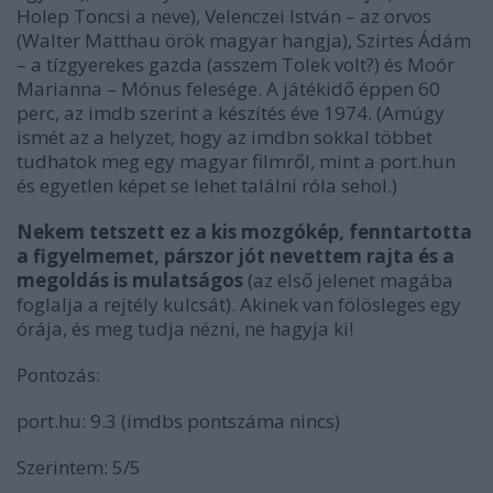
Holep Toncsi a neve), Velenczei István – az orvos
(Walter Matthau örök magyar hangja), Szirtes Ádám
– a tízgyerekes gazda (asszem Tolek volt?) és Moór
Marianna – Mónus felesége. A játékidő éppen 60
perc, az imdb szerint a készítés éve 1974. (Amúgy
ismét az a helyzet, hogy az imdbn sokkal többet
tudhatok meg egy magyar filmről, mint a port.hun
és egyetlen képet se lehet találni róla sehol.)
Nekem tetszett ez a kis mozgókép, fenntartotta
a figyelmemet, párszor jót nevettem rajta és a
megoldás is mulatságos
(az első jelenet magába
foglalja a rejtély kulcsát). Akinek van fölösleges egy
órája, és meg tudja nézni, ne hagyja ki!
Pontozás:
port.hu: 9.3 (imdbs pontszáma nincs)
Szerintem: 5/5