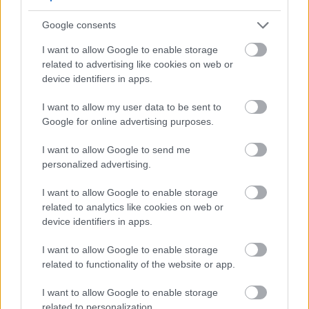
Google consents
I want to allow Google to enable storage
related to advertising like cookies on web or
device identifiers in apps.
I want to allow my user data to be sent to
Google for online advertising purposes.
Érdemes még elgondolkodni a két deus ex machina-
I want to allow Google to send me
szerű alakon, Emil bácsin (Ráday Imre) és a
personalized advertising.
borbélyon (Körmendi János). Az információk jelentős
részét ők szolgáltatják, az első fickó egész nap egy
I want to allow Google to enable storage
magas toronyban állva figyeli a falusiakat, ezért
related to analytics like cookies on web or
mindenkiről mindent tud, plusz még érintett is
device identifiers in apps.
valamennyire; az utóbbi meg tényleg tisztában van
az addig történt összes eseménnyel, mintha ott lett
I want to allow Google to enable storage
related to functionality of the website or app.
volna mindegyiknél. Ezek valószínűleg az
időspórolás miatt vannak, ám közben a jellegzetes,
I want to allow Google to enable storage
mindent tudó falusiakat is jelképezik.
related to personalization.