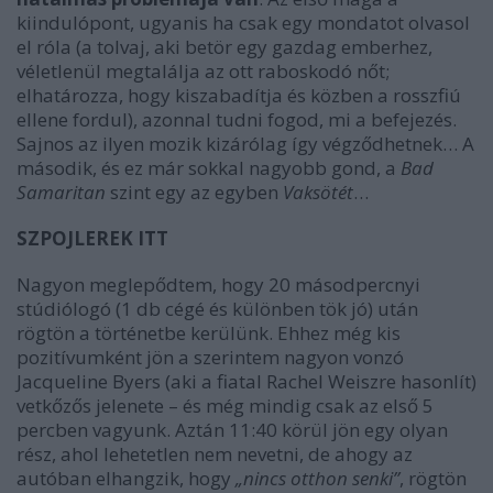
kiindulópont, ugyanis ha csak egy mondatot olvasol
el róla (a tolvaj, aki betör egy gazdag emberhez,
véletlenül megtalálja az ott raboskodó nőt;
elhatározza, hogy kiszabadítja és közben a rosszfiú
ellene fordul), azonnal tudni fogod, mi a befejezés.
Sajnos az ilyen mozik kizárólag így végződhetnek… A
második, és ez már sokkal nagyobb gond, a
Bad
Samaritan
szint egy az egyben
Vaksötét
…
SZPOJLEREK ITT
Nagyon meglepődtem, hogy 20 másodpercnyi
stúdiólogó (1 db cégé és különben tök jó) után
rögtön a történetbe kerülünk. Ehhez még kis
pozitívumként jön a szerintem nagyon vonzó
Jacqueline Byers (aki a fiatal Rachel Weiszre hasonlít)
vetkőzős jelenete – és még mindig csak az első 5
percben vagyunk. Aztán 11:40 körül jön egy olyan
rész, ahol lehetetlen nem nevetni, de ahogy az
autóban elhangzik, hogy
„nincs otthon senki”
, rögtön