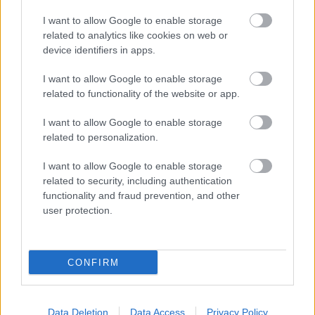
fantasztikus játéka viszi el a hátán
. Az alapvetően
I want to allow Google to enable storage
nyugodt és udvarias Cale lenézően, durván bánik a
related to analytics like cookies on web or
parkoló-fiúkkal; kedves, odaadó a nővel, akivel
device identifiers in apps.
randizik, meg a barátaival; jeges és kimért az
elrabolt lánnyal; ám néha előtör belőle a valódi,
I want to allow Google to enable storage
dühöngő őrült énje – Tennant mindezt rendkívüli
related to functionality of the website or app.
természetességgel adja elő. Robert Sheehan szintén
jó, teljesen hétköznapinak tűnik és bár maga sem az
I want to allow Google to enable storage
erkölcs megtestesülése, mégsem lehet utálni. Az
related to personalization.
arcában van valami egzotikus, és bár 30 éves,
legalább 10-et letagadhatna belőle. A többiek közül
I want to allow Google to enable storage
számomra egyedül Jacqueline Byers emelkedik ki,
related to security, including authentication
szerintem tényleg nagyon szép és jól alakít, bár
functionality and fraud prevention, and other
csupán mellékszereplő a nagy egészben.
user protection.
CONFIRM
Data Deletion
Data Access
Privacy Policy