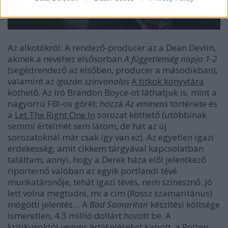
Az alkotókról: A rendező-producer az a Dean Devlin,
akinek a nevéhez elsősorban
A függetlenség napja 1-2
(segédrendező az elsőben, producer a másodikban),
valamint az
igazán színvonalas
A titkok könyvtára
köthető. Az író Brandon Boyce-ot láthatjuk is, mint a
nagyorrú FBI-os górét; hozzá
Az eminens
története és
a
Let The Right One In
sorozat köthető (utóbbinak
semmi értelmét sem látom, de hát az új
sorozatoknál már csak így van ez). Az egyetlen igazi
érdekesség, amit cikkem tárgyával kapcsolatban
találtam, annyi, hogy a Derek háza elől jelentkező
riporternő valóban az egyik portlandi tévé
munkatársnője, tehát igazi tévés, nem színésznő. Jó
lett volna megtudni, mi a cím (Rossz szamaritánus)
mögötti jelentés… A
Bad Samaritan
készítési költsége
ismeretlen, 4.3 millió dollárt hozott be. A
kritikusoktól vegyes értékeléseket kapott, a Rotten