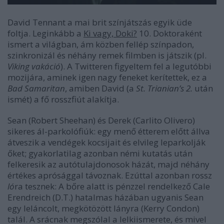
David Tennant a mai brit színjátszás egyik üde
foltja. Leginkább a
Ki vagy, Doki?
10. Doktoraként
ismert a világban, ám közben fellép színpadon,
szinkronizál és néhány remek filmben is játszik (pl.
Viking vakáció
). A Twitteren figyeltem fel a legutóbbi
mozijára, aminek igen nagy feneket kerítettek, ez a
Bad Samaritan
, amiben David (a
St. Trianian’s 2.
után
ismét) a fő rosszfiút alakítja.
Sean (Robert Sheehan) és Derek (Carlito Olivero)
sikeres ál-parkolófiúk: egy menő étterem előtt állva
átveszik a vendégek kocsijait és elvileg leparkolják
őket; gyakorlatilag azonban némi kutatás után
felkeresik az autótulajdonosok házát, majd néhány
értékes aprósággal távoznak. Ezúttal azonban rossz
ló
ra tesznek: A bőre alatt is pénzzel rendelkező Cale
Erendreich (D.T.) hatalmas házában ugyanis Sean
egy leláncolt, megkötözött lányra (Kerry Condon)
talál. A srácnak megszólal a lelkiismerete, és mivel