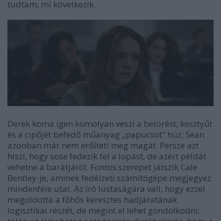
tudtam, mi következik.
Derek koma igen komolyan veszi a betörést, kesztyűt
és a cipőjét befedő műanyag „papucsot” húz; Sean
azonban már nem erőlteti meg magát. Persze azt
hiszi, hogy sose fedezik fel a lopást, de azért példát
vehetne a barátjáról. Fontos szerepet játszik Cale
Bentley-je, aminek fedélzeti számítógépe megjegyez
mindenféle utat. Az író lustaságára vall, hogy ezzel
megoldotta a főhős keresztes hadjáratának
logisztikai részét, de megint el lehet gondolkodni: