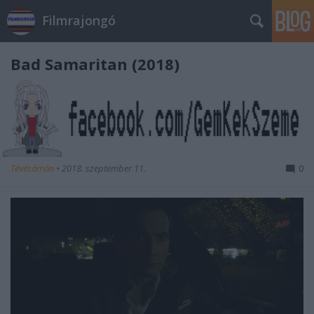
Filmrajongó
Bad Samaritan (2018)
Tévésámán
•
2018. szeptember 11.
0