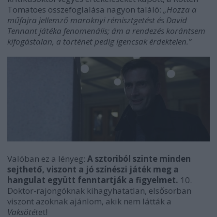
Tomatoes összefoglalása nagyon találó:
„Hozza a
műfajra jellemző maroknyi rémisztgetést és David
Tennant játéka fenomenális; ám a rendezés korántsem
kifogástalan, a történet pedig igencsak érdektelen.”
Valóban ez a lényeg:
A sztoriból szinte minden
sejthető, viszont a jó színészi játék meg a
hangulat együtt fenntartják a figyelmet.
10.
Doktor-rajongóknak kihagyhatatlan, elsősorban
viszont azoknak ajánlom, akik nem látták a
Vaksötét
et!