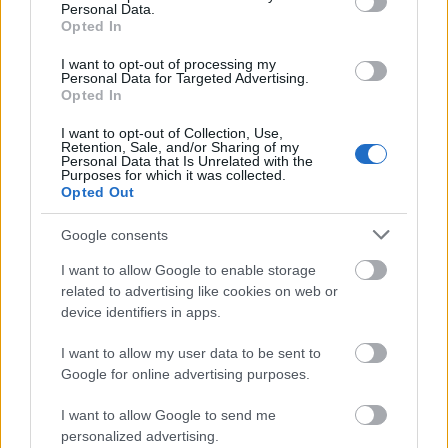
Personal Data.
Opted In
I want to opt-out of processing my
Vannak ijesztő pillanatok és a rablások
Personal Data for Targeted Advertising.
bemutatása is felpumpálja a néző adrenalin-
Opted In
szintjét; ám a kitalálható dolgok sora sokat ront
ezen.
A
„Kiviszlek”
-rész például annyira nyilvánvaló…
I want to opt-out of Collection, Use,
Retention, Sale, and/or Sharing of my
A végső leszámolásnál két olyan pillanat akad, ami
Personal Data that Is Unrelated with the
Purposes for which it was collected.
über-baromság, az első az elvileg Katie névre
Opted Out
hallgató lány menekülése; a második a Cale-nek
állított csapda. Ezek egyszerűen hülye megoldások:
Google consents
az elsőért azért haragszom, mert kb. egy percig
elhitetik a nézővel, hogy mégsem az lesz a befejezés,
I want to allow Google to enable storage
ami; a másodiknál meg a hősök egy mindkettejük
related to advertising like cookies on web or
számára ismeretlen terepen tudnak lesben állni, ami
device identifiers in apps.
egyszerűen hihetetlen.
I want to allow my user data to be sent to
SZPOJLEREK VÉGE
Google for online advertising purposes.
Az 1 óra 50 percnyi játékidőt
elsősorban a
I want to allow Google to send me
nyomasztó atmoszféra és David Tennant
personalized advertising.