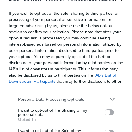
ahol a főszereplő lakik? (Amúgy még rendszáma
sincs, szóval miért lehet forgalomban?) 2. Utóbbi
If you wish to opt-out of the sale, sharing to third parties, or
hogy nem szúrja ki, hogy pont ez az autó követi? (Az
processing of your personal or sensitive information for
érzelmi állapotával magyarázható, ám szerintem
targeted advertising by us, please use the below opt-out
ekkor a szeme ki van hegyezve az Erendreich-re utaló
section to confirm your selection. Please note that after your
nyomokra, tehát fel kellene ismernie.) 3. A pedáns,
opt-out request is processed you may continue seeing
nagyon pontos rosszfiú figyelme elsiklik az
interest-based ads based on personal information utilized by
anyósülés alatti drótvágó felett. Utóbbinak végül
us or personal information disclosed to third parties prior to
semmilyen szerepe nincs, számomra mégis
your opt-out. You may separately opt-out of the further
hiteltelen, hogy ez a szerszám csak úgy bent
disclosure of your personal information by third parties on the
maradhatott. 4. 1 óra 26-kor a slusszkulcs benne van
IAB’s list of downstream participants. This information may
az indítóban, holott alig fél perccel korábban
also be disclosed by us to third parties on the
IAB’s List of
láthattuk, ahogy Sean visszaviszi azt a házba.
Downstream Participants
that may further disclose it to other
third parties.
Please note that this website/app uses one or more Google
Personal Data Processing Opt Outs
services and may gather and store information including but
not limited to your visit or usage behaviour. You may click to
I want to opt-out of the Sharing of my
personal data.
grant or deny consent to Google and its third-party tags to
Opted In
use your data for below specified purposes in below Google
consent section.
I want to opt-out of the Sale of my