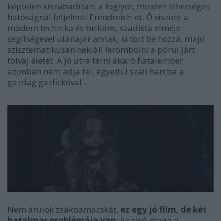
képtelen kiszabadítani a foglyot, minden lehetséges
hatóságnál feljelenti Erendreich-et. Ő viszont a
modern technika és briliáns, szadista elméje
segítségével utánajár annak, ki tört be hozzá, majd
szisztematikusan nekiáll lerombolni a pórul járt
tolvaj életét. A jó útra térni akaró fiatalember
azonban nem adja fel, egyedül száll harcba a
gazdag gazfickóval…
Nem árulok zsákbamacskát,
ez egy jó film, de két
hatalmas problémája van
: Az első maga a