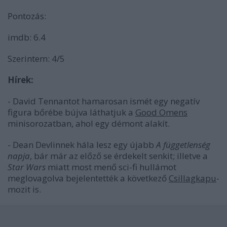
Pontozás:
imdb: 6.4
Szerintem: 4/5
Hírek:
- David Tennantot hamarosan ismét egy negatív
figura bőrébe bújva láthatjuk a
Good Omens
minisorozatban, ahol egy démont alakít.
- Dean Devlinnek hála lesz egy újabb
A függetlenség
napja
, bár már az előző se érdekelt senkit; illetve a
Star Wars
miatt most menő sci-fi hullámot
meglovagolva bejelentették a következő
Csillagkapu
-
mozit is.