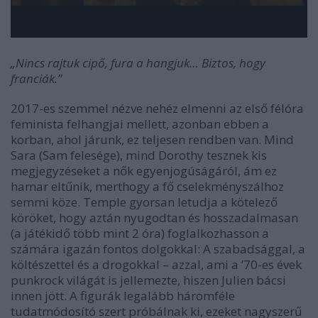
„Nincs rajtuk cipő, fura a hangjuk… Biztos, hogy
franciák.”
2017-es szemmel nézve nehéz elmenni az első félóra
feminista felhangjai mellett, azonban ebben a
korban, ahol járunk, ez teljesen rendben van. Mind
Sara (Sam felesége), mind Dorothy tesznek kis
megjegyzéseket a nők egyenjogúságáról, ám ez
hamar eltűnik, merthogy a fő cselekményszálhoz
semmi köze. Temple gyorsan letudja a kötelező
köröket, hogy aztán nyugodtan és hosszadalmasan
(a játékidő több mint 2 óra) foglalkozhasson a
számára igazán fontos dolgokkal: A szabadsággal, a
költészettel és a drogokkal – azzal, ami a ’70-es évek
punkrock világát is jellemezte, hiszen Julien bácsi
innen jött. A figurák legalább háromféle
tudatmódosító szert próbálnak ki, ezeket nagyszerű