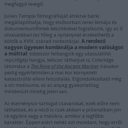
megfagyó levegő.
Julien Temple filmográfiáját átnézve bárki
megállapíthatja, hogy elsősorban zenei témájú és
dokumentumfilmek készítésével foglalkozik, így az ő
olvasatában (ez főleg a nyitánynál érzékelhető) a
költők a XVIII. század rocksztárjai.
A rendező
nagyon ügyesen kombinálja a modern valóságot
a múlttal
: többször felhangzik egy utasszállító
repülőgép hangja, kétszer láthatjuk is, Coleridge
látomása a
The Rime of the Ancient Mariner
írásakor
pedig egyértelműen a mai kor környezeti
katasztrófái elleni felszólalás. Elgondolkodtató még
a víz motívuma, ez az anyag gyakorlatilag
mindenütt mindig jelen van.
Az eseménysor tartogat csavarokat, ezek előre nem
láthatóak, és a néző is csak abban a pillanatban jön
rá egyikre vagy a másikra, amikor a legfőbb
karakter. Éppen ezért nehéz azt mondani, hogy erről