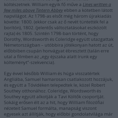
költészetnek. William egyik fő műve a
Lines written a
few miles above Tintern Abbey
ebben a kötetben látott
napvilágot. Az 1798-as elsőt még három újrakiadás
követte: 1800. (ekkor csak az ő nevét tüntették fel a
borítón), 1802. (jelentős változtatásokat eszközölt
rajta) és 1805. Szintén 1798-ban történt, hogy
Dorothy, Wordsworth és Coleridge együtt utazgattak
Németországban – utóbbira jótékonyan hatott az út,
előbbiben csupán honvágyat ébresztett (talán erre
utal a filmben az „egy éjszaka alatt írunk egy
költeményt”-szekvencia).
Egy évvel később William és húga visszatértek
Angliába, Samuel hamarosan csatlakozott hozzájuk,
és együtt a Tóvidéken telepedtek le, közel Robert
Southey otthonához. Coleridge, Wordsworth és
Southey együtt alkotják a Tavi Költők csoportját.
Sokáig erősen élt az a hit, hogy William filozófiai
nézeteit Samuel formálta, manapság viszont
egyesek azt állítják, hogy előbbi gondolatvilága már