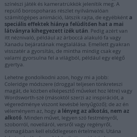
színészi játék és kameratrükkök jelenítik meg. A
repülő borospoharas részlet nyilvánvalóan
számítógépes animáció, látszik rajta, de egyébként
a
speciális effektek hiánya felüdítően hat a mai
látványra kihegyezett izék után
. Pedig azért van
itt néznivaló, például az árboccá alakuló fa vagy
Xanadu bejáratának megtalálása. Emellett gyakran
visszatér a gyorsítás, de mintha mindig csak egy
valami gyorsulna fel a világból, például egy elégő
gyertya.
Lehetne gondolkodni azon, hogy mi a jobb:
Coleridge módszere (droggal teljesen tönkreteszi
magát, de közben elképesztő műveket hoz létre) vagy
Wordsworth-szé (másoktól szerzi az inspirációt, a
végeredménye viszont kevésbé lenyűgöző); de az én
véleményem az, hogy
a lényeg az alkotás, nem az
alkotó
. Minden művet, legyen szó festményről,
szoborról, novelláról, versről vagy regényről,
önmagában kell elsődlegesen értelmezni. Utána