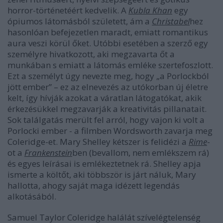
horror-történetéért kedvelik. A
Kubla Khan
egy
ópiumos látomásból született, ám a
Christabel
hez
hasonlóan befejezetlen maradt, emiatt romantikus
aura veszi körül őket. Utóbbi esetében a szerző egy
személyre hivatkozott, aki megzavarta őt a
munkában s emiatt a látomás emléke szertefoszlott.
Ezt a személyt úgy nevezte meg, hogy „a Porlockból
jött ember” – ez az elnevezés az utókorban új életre
kelt, így hívják azokat a váratlan látogatókat, akik
érkezésükkel megzavarják a kreativitás pillanatait.
Sok találgatás merült fel arról, hogy vajon ki volt a
Porlocki ember - a filmben Wordsworth zavarja meg
Coleridge-et. Mary Shelley kétszer is felidézi a
Rime
-
ot a
Frankenstein
ben (bevallom, nem emlékszem rá)
és egyes leírásai is emlékeztetnek rá. Shelley apja
ismerte a költőt, aki többször is járt náluk, Mary
hallotta, ahogy saját maga idézett legendás
alkotásából.
Samuel Taylor Coleridge halálát szívelégtelenség