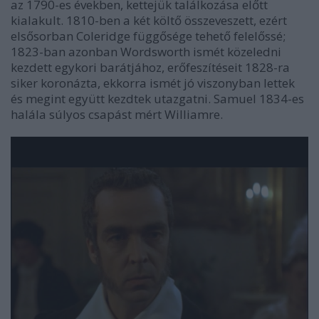
az 1790-es években, kettejük találkozása előtt
kialakult. 1810-ben a két költő összeveszett, ezért
elsősorban Coleridge függősége tehető felelőssé;
1823-ban azonban Wordsworth ismét közeledni
kezdett egykori barátjához, erőfeszítéseit 1828-ra
siker koronázta, ekkorra ismét jó viszonyban lettek
és megint együtt kezdtek utazgatni. Samuel 1834-es
halála súlyos csapást mért Williamre.