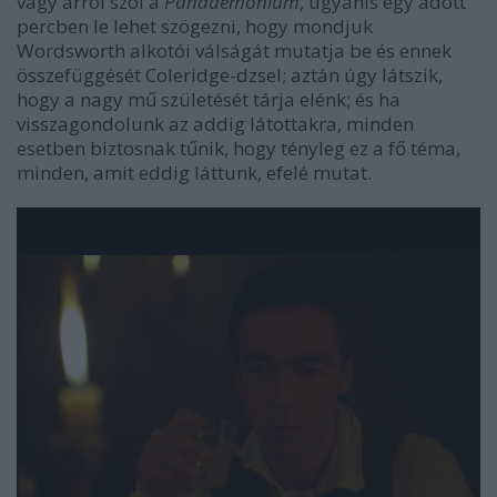
vagy arról szól a
Pandaemonium
, ugyanis egy adott
percben le lehet szögezni, hogy mondjuk
Wordsworth alkotói válságát mutatja be és ennek
összefüggését Coleridge-dzsel; aztán úgy látszik,
hogy a nagy mű születését tárja elénk; és ha
visszagondolunk az addig látottakra, minden
esetben biztosnak tűnik, hogy tényleg ez a fő téma,
minden, amit eddig láttunk, efelé mutat.