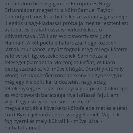
forradalom híre végigsöpör Európán és Nagy-
Britanniában megérinti a költő Samuel Taylor
Coleridge (Linus Roache) lelkét a szabadság eszméje.
Illegális újság-kiadással próbálja meg terjeszteni ezt
az ideát és ezalatt összeismerkedik kezdő
pályatársával, William Wordsworth-szel (John
Hannah). A két poéta elhatározza, hogy közösen
látnak munkához, együtt fognak megírni egy kötetre
való verset, így összeköltöznek. Sam hozza a
feleségét (Samantha Morton) és kisfiát, William
pedig szabad szívű, művelt húgát, Dorothy-t (Emily
Woof). Az alapvetően robbanékony elegybe vegyül
még egy kis politikai üldöztetés, nagy adag
féltékenység, és óriási mennyiségű ópium. Coleridge
és Wordsworth barátsága rivalizálássá fajul, ami
végül egy estélyen csúcsosodik ki, ahol
megválasztják a következő költőfejedelmet és a tétet
Lord Byron jelentős pénzösszeggel emeli. Vajon ki
fog nyerni és melyikük válik - művei által -
halhatatlanná?