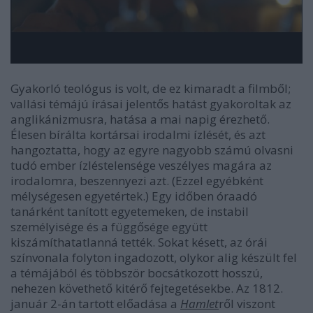
Gyakorló teológus is volt, de ez kimaradt a filmből;
vallási témájú írásai jelentős hatást gyakoroltak az
anglikánizmusra, hatása a mai napig érezhető.
Élesen bírálta kortársai irodalmi ízlését, és azt
hangoztatta, hogy az egyre nagyobb számú olvasni
tudó ember ízléstelensége veszélyes magára az
irodalomra, beszennyezi azt. (Ezzel egyébként
mélységesen egyetértek.) Egy időben óraadó
tanárként tanított egyetemeken, de instabil
személyisége és a függősége együtt
kiszámíthatatlanná tették. Sokat késett, az órái
színvonala folyton ingadozott, olykor alig készült fel
a témájából és többször bocsátkozott hosszú,
nehezen követhető kitérő fejtegetésekbe. Az 1812.
január 2-án tartott előadása a
Hamlet
ről viszont