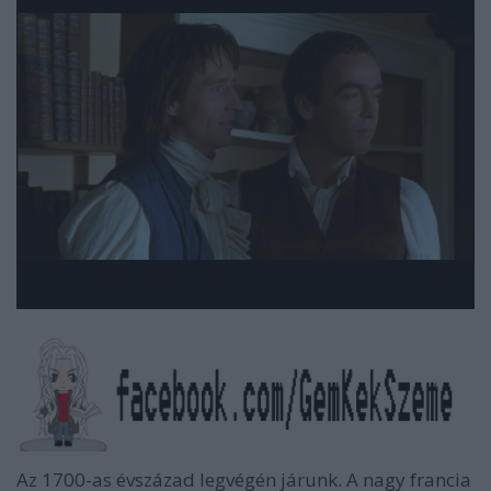
Az 1700-as évszázad legvégén járunk. A nagy francia