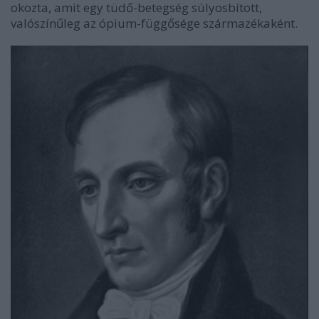
okozta, amit egy tüdő-betegség súlyosbított,
valószínűleg az ópium-függősége származékaként.