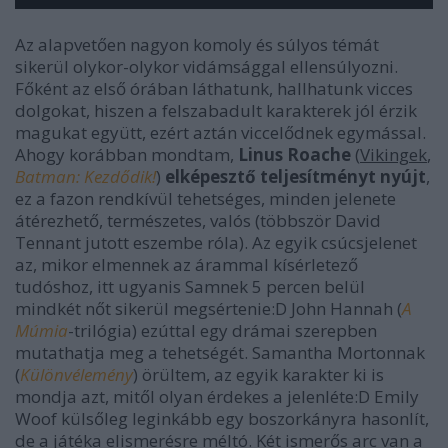
Az alapvetően nagyon komoly és súlyos témát
sikerül olykor-olykor vidámsággal ellensúlyozni.
Főként az első órában láthatunk, hallhatunk vicces
dolgokat, hiszen a felszabadult karakterek jól érzik
magukat együtt, ezért aztán viccelődnek egymással.
Ahogy korábban mondtam,
Linus Roache
(
Vikingek
,
Batman: Kezdődik!
)
elképesztő teljesítményt nyújt
,
ez a fazon rendkívül tehetséges, minden jelenete
átérezhető, természetes, valós (többször David
Tennant jutott eszembe róla). Az egyik csúcsjelenet
az, mikor elmennek az árammal kísérletező
tudóshoz, itt ugyanis Samnek 5 percen belül
mindkét nőt sikerül megsértenie:D John Hannah (
A
Múmia
-trilógia) ezúttal egy drámai szerepben
mutathatja meg a tehetségét. Samantha Mortonnak
(
Különvélemény
) örültem, az egyik karakter ki is
mondja azt, mitől olyan érdekes a jelenléte:D Emily
Woof külsőleg leginkább egy boszorkányra hasonlít,
de a játéka elismerésre méltó. Két ismerős arc van a