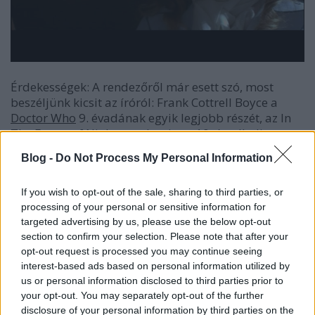
Érdekességek: A rendezőről már esett szó, most
beszéljünk kicsit az íróról: Frank Cottrell Boyce a
Doctor Who
9. évadának egyik legjobb részét, az In
The Forest of Nightot, valamint a 10. évadbeli
egészen jó Smile-t írta. Érdemes maradni a stáblista
Blog -
Do Not Process My Personal Information
alatt, az elején a stábtagok nevei egymás egy-két
betűjével folyamatos láncot alkotnak, a második
If you wish to opt-out of the sale, sharing to third parties, or
részének elején pedig Roach Coleridge jelmezében
processing of your personal or sensitive information for
mászkál a modern Londonban „lassított
targeted advertising by us, please use the below opt-out
gyorsítással”, Olivia Newton-John örökzöld
section to confirm your selection. Please note that after your
slágerének felújított változatára.
opt-out request is processed you may continue seeing
interest-based ads based on personal information utilized by
Ahogy a bevezetőben mondtam, a költészetet nem
us or personal information disclosed to third parties prior to
nekem találták ki, így a most következő
Történelmi
your opt-out. You may separately opt-out of the further
(vagy irodalmi?) arcképcsarnok
ban a két főszereplő
disclosure of your personal information by third parties on the