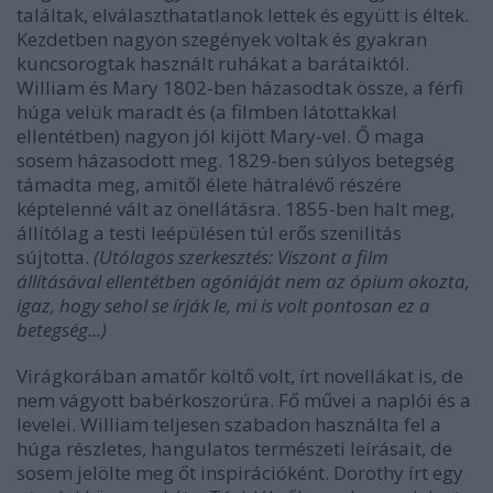
találtak, elválaszthatatlanok lettek és együtt is éltek.
Kezdetben nagyon szegények voltak és gyakran
kuncsorogtak használt ruhákat a barátaiktól.
William és Mary 1802-ben házasodtak össze, a férfi
húga velük maradt és (a filmben látottakkal
ellentétben) nagyon jól kijött Mary-vel. Ő maga
sosem házasodott meg. 1829-ben súlyos betegség
támadta meg, amitől élete hátralévő részére
képtelenné vált az önellátásra. 1855-ben halt meg,
állítólag a testi leépülésen túl erős szenilitás
sújtotta.
(Utólagos szerkesztés: Viszont a film
állításával ellentétben agóniáját nem az ópium okozta,
igaz, hogy sehol se írják le, mi is volt pontosan ez a
betegség...)
Virágkorában amatőr költő volt, írt novellákat is, de
nem vágyott babérkoszorúra. Fő művei a naplói és a
levelei. William teljesen szabadon használta fel a
húga részletes, hangulatos természeti leírásait, de
sosem jelölte meg őt inspirációként. Dorothy írt egy