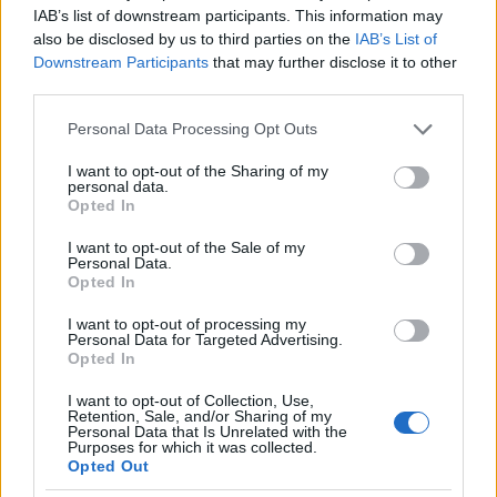
költő és Dorothy életéből csak azokat a részleteket
IAB’s list of downstream participants. This information may
tárom elétek, amik a film szempontjából relevánsak,
also be disclosed by us to third parties on the
IAB’s List of
illetve érdekesnek találom őket.
Downstream Participants
that may further disclose it to other
third parties.
Please note that this website/app uses one or more Google
Personal Data Processing Opt Outs
services and may gather and store information including but
not limited to your visit or usage behaviour. You may click to
I want to opt-out of the Sharing of my
personal data.
grant or deny consent to Google and its third-party tags to
Opted In
use your data for below specified purposes in below Google
consent section.
I want to opt-out of the Sale of my
Personal Data.
Opted In
I want to opt-out of processing my
Personal Data for Targeted Advertising.
Opted In
I want to opt-out of Collection, Use,
Retention, Sale, and/or Sharing of my
Personal Data that Is Unrelated with the
Purposes for which it was collected.
Opted Out