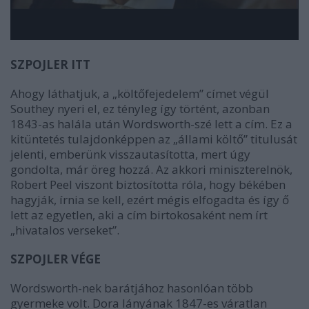
SZPOJLER ITT
Ahogy láthatjuk, a „költőfejedelem” címet végül
Southey nyeri el, ez tényleg így történt, azonban
1843-as halála után Wordsworth-szé lett a cím. Ez a
kitüntetés tulajdonképpen az „állami költő” titulusát
jelenti, emberünk visszautasította, mert úgy
gondolta, már öreg hozzá. Az akkori miniszterelnök,
Robert Peel viszont biztosította róla, hogy békében
hagyják, írnia se kell, ezért mégis elfogadta és így ő
lett az egyetlen, aki a cím birtokosaként nem írt
„hivatalos verseket”.
SZPOJLER VÉGE
Wordsworth-nek barátjához hasonlóan több
gyermeke volt. Dora lányának 1847-es váratlan