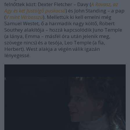
felnőttek közt: Dexter Fletcher – Davy (
A Ravasz, az
Agy és két füstölgő puskacső
) és John Standing – a pap
(
V mint Vérbosszú
). Mellettük ki kell emelni még
Samuel Westet, ő a harmadik nagy költő, Robert
Southey alakítója – hozzá kapcsolódik Juno Temple
(a lánya, Emma – másfél óra után jelenik meg,
szövege nincs) és a tesója, Leo Temple (a fia,
Herbert). West alakja a végén válik igazán
lényegessé.