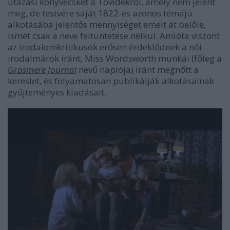
utazási könyvecskét a Tóvidékről, amely nem jelent
meg, de testvére saját 1822-es azonos témájú
alkotásába jelentős mennyiséget emelt át belőle,
ismét csak a neve feltüntetése nélkül. Amióta viszont
az irodalomkritikusok erősen érdeklődnek a női
irodalmárok iránt, Miss Wordsworth munkái (főleg a
Grasmere Journal
nevű naplója) iránt megnőtt a
kereslet, és folyamatosan publikálják alkotásainak
gyűjteményes kiadásait.