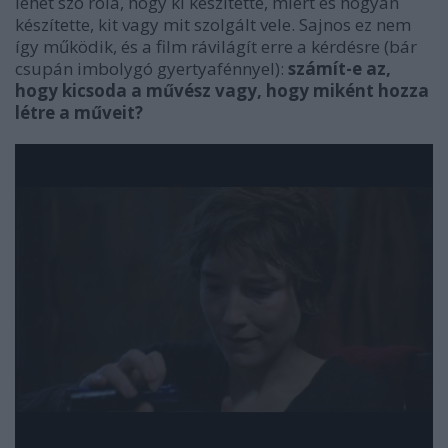
lehet szó róla, hogy ki készítette, miért és hogyan
készítette, kit vagy mit szolgált vele. Sajnos ez nem
így működik, és a film rávilágít erre a kérdésre (bár
csupán imbolygó gyertyafénnyel):
számít-e az,
hogy kicsoda a művész vagy, hogy miként hozza
létre a műveit?