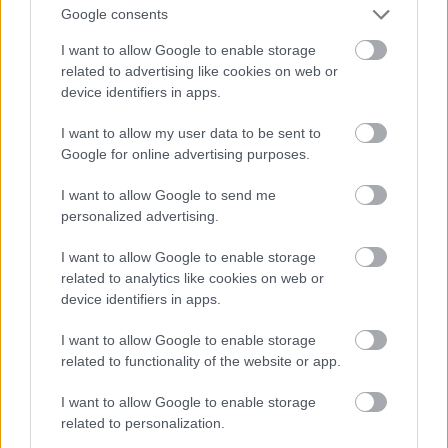
Google consents
I want to allow Google to enable storage
related to advertising like cookies on web or
Samuel Taylor Coleridge
(1772-1834)
device identifiers in apps.
Coleridge egész felnőtt életében szorongott és
I want to allow my user data to be sent to
állítólag bipoláris depresszióban szenvedett, de ezt
Google for online advertising purposes.
abban a korban még nem tudták felismerni. Folyton
betegeskedett, többek közt reuma kínozta és a
I want to allow Google to send me
gyerekkori bajainak is maradtak nyomai, amik
personalized advertising.
később megkeserítették a napjait. Ezekre szedte a
laudanum nevű szert, ami ópiumot tartalmazott,
I want to allow Google to enable storage
ettől vált függővé. A Saraval kötött házassága
related to analytics like cookies on web or
device identifiers in apps.
boldogtalan volt, öt gyermekük született, de a férj
fokozatosan meggyűlölte feleségét, 1808-ban
I want to allow Google to enable storage
elváltak. A filmben megjelenő
The Watchman
nevű
related to functionality of the website or app.
kiadvány tényleg létezett, 1796-ban három hónapon
át jelent meg.
I want to allow Google to enable storage
related to personalization.
Coleridge és Wordsworth 1795-ben találkoztak.