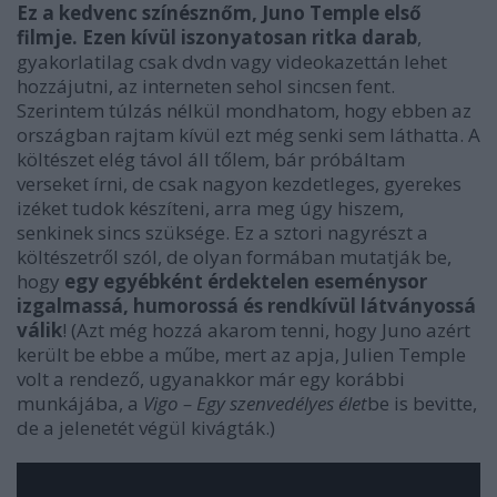
Ez a kedvenc színésznőm, Juno Temple első
filmje. Ezen kívül iszonyatosan ritka darab
,
gyakorlatilag csak dvdn vagy videokazettán lehet
hozzájutni, az interneten sehol sincsen fent.
Szerintem túlzás nélkül mondhatom, hogy ebben az
országban rajtam kívül ezt még senki sem láthatta. A
költészet elég távol áll tőlem, bár próbáltam
verseket írni, de csak nagyon kezdetleges, gyerekes
izéket tudok készíteni, arra meg úgy hiszem,
senkinek sincs szüksége. Ez a sztori nagyrészt a
költészetről szól, de olyan formában mutatják be,
hogy
egy egyébként érdektelen eseménysor
izgalmassá, humorossá és rendkívül látványossá
válik
! (Azt még hozzá akarom tenni, hogy Juno azért
került be ebbe a műbe, mert az apja, Julien Temple
volt a rendező, ugyanakkor már egy korábbi
munkájába, a
Vigo – Egy szenvedélyes élet
be is bevitte,
de a jelenetét végül kivágták.)