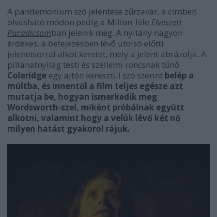
A pandemonium szó jelentése zűrzavar, a címben
olvasható módon pedig a Milton-féle
Elveszett
Paradicsom
ban jelenik meg. A nyitány nagyon
érdekes, a befejezésben lévő utolsó előtti
jelenetsorral alkot keretet, mely a jelent ábrázolja. A
pillanatnyilag testi és szellemi roncsnak tűnő
Coleridge
egy ajtón keresztül szó szerint
belép a
múltba, és innentől a film teljes egésze azt
mutatja be, hogyan ismerkedik meg
Wordsworth-szel, miként próbálnak együtt
alkotni, valamint hogy a velük lévő két nő
milyen hatást gyakorol rájuk.