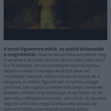
A sztori figyelemre méltó, de sokkal érdekesebb
a megvalósítás.
Roache fantasztikusan jeleníti meg
a karaktere őrületét, amit az ópium okoz, ezen kívül
ő a fő narrátor, ám az események kommentálása
helyett a valódi Coleridge verseiből olvas fel
részleteket. Hannah néhol csatlakozik hozzá, de a
hangsúly az előbbi figurán van. A nyitány eléggé
unalmas, bár rögtön az elején felbukkan mindenki
kedvenc animált lény-eljátszója, Andy Serkis; és ott
van még a hőlégballonos rész, ami tök jó. Az éjszakai
fagyról szóló vers megszületése szép jelenet, de
hiányzik belőle a karakterek szájából kifújt,