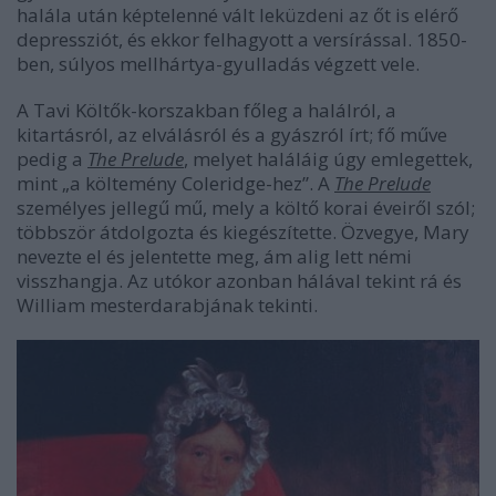
halála után képtelenné vált leküzdeni az őt is elérő
depressziót, és ekkor felhagyott a versírással. 1850-
ben, súlyos mellhártya-gyulladás végzett vele.
A Tavi Költők-korszakban főleg a halálról, a
kitartásról, az elválásról és a gyászról írt; fő műve
pedig a
The Prelude
, melyet haláláig úgy emlegettek,
mint „a költemény Coleridge-hez”. A
The Prelude
személyes jellegű mű, mely a költő korai éveiről szól;
többször átdolgozta és kiegészítette. Özvegye, Mary
nevezte el és jelentette meg, ám alig lett némi
visszhangja. Az utókor azonban hálával tekint rá és
William mesterdarabjának tekinti.