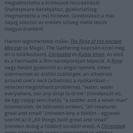
megváltoztatta a kritikusok hozzáállását
Shakespeare darabjához, gyakorlatilag
megmentette a mű hírnevét. Gondolatait a mai
napig sokszor az eredeti szöveg mellé teszik
magyarázatként.
Három legismertebb műve:
The Rime of the Ancient
Mariner
(a Magic: The Gathering kapcsán ezzel még
én is találkoztam),
Christabel
és
Kubla Khan
. Az első
és a harmadik a film sarokpontjait képezik. A
Rime
nagy hatást gyakorolt az angol nyelvre, innen
származnak az alábbi szállóigék: an albatross
around one's neck (albatrosz a nyakamban –
nehezen megoldható probléma), "water, water
everywhere, nor any drop to drink" (mindenütt víz,
de egy csepp sem iható), "a sadder and a wiser man"
(szomorúbb, de bölcsebb ember), "all creatures
great and small" (minden lény a földön – egyesek
szerint az ő „All things both great and small”
[minden dolog a földön] sorából ered). A
Christabel
t
zenei ritmusáért, nyelvi szépségéért és gótikus