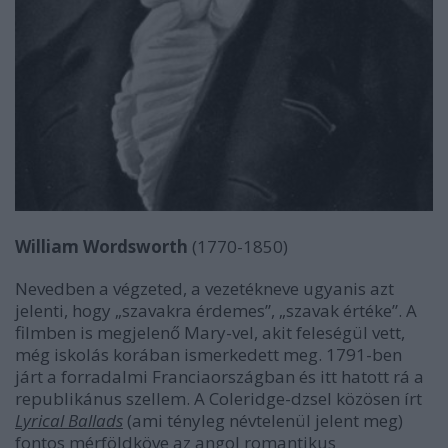
William Wordsworth
(1770-1850)
Nevedben a végzeted, a vezetékneve ugyanis azt
jelenti, hogy „szavakra érdemes”, „szavak értéke”. A
filmben is megjelenő Mary-vel, akit feleségül vett,
még iskolás korában ismerkedett meg. 1791-ben
járt a forradalmi Franciaországban és itt hatott rá a
republikánus szellem. A Coleridge-dzsel közösen írt
Lyrical Ballads
(ami tényleg névtelenül jelent meg)
fontos mérföldköve az angol romantikus