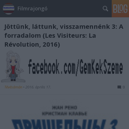
Filmrajongó
Jöttünk, láttunk, visszamennénk 3: A
forradalom (Les Visiteurs: La
Révolution, 2016)
Tévésámán
•
2016. április 17.
0