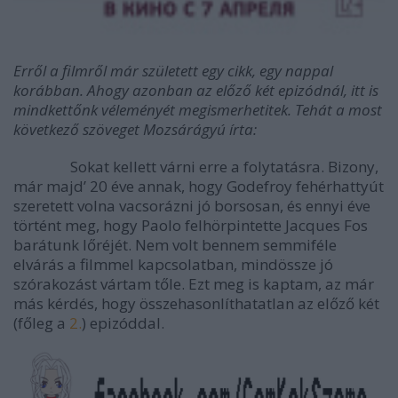
Erről a filmről már született egy cikk, egy nappal
korábban. Ahogy azonban az előző két epizódnál, itt is
mindkettőnk véleményét megismerhetitek. Tehát a most
következő szöveget Mozsárágyú írta:
Sokat kellett várni erre a folytatásra. Bizony,
már majd’ 20 éve annak, hogy Godefroy fehérhattyút
szeretett volna vacsorázni jó borsosan, és ennyi éve
történt meg, hogy Paolo felhörpintette Jacques Fos
barátunk lőréjét. Nem volt bennem semmiféle
elvárás a filmmel kapcsolatban, mindössze jó
szórakozást vártam tőle. Ezt meg is kaptam, az már
más kérdés, hogy összehasonlíthatatlan az előző két
(főleg a
2.
) epizóddal.