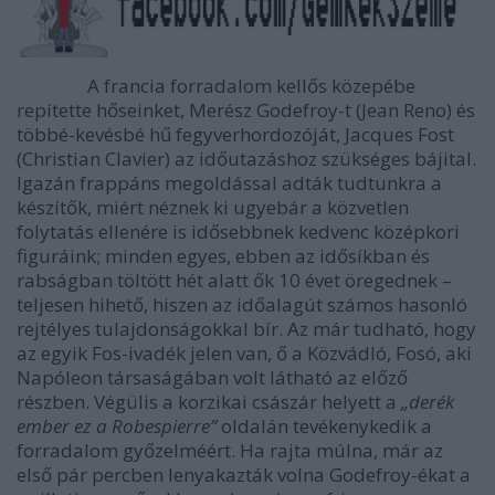
A francia forradalom kellős közepébe
repítette hőseinket, Merész Godefroy-t (Jean Reno) és
többé-kevésbé hű fegyverhordozóját, Jacques Fost
(Christian Clavier) az időutazáshoz szükséges bájital.
Igazán frappáns megoldással adták tudtunkra a
készítők, miért néznek ki ugyebár a közvetlen
folytatás ellenére is idősebbnek kedvenc középkori
figuráink; minden egyes, ebben az idősíkban és
rabságban töltött hét alatt ők 10 évet öregednek –
teljesen hihető, hiszen az időalagút számos hasonló
rejtélyes tulajdonságokkal bír. Az már tudható, hogy
az egyik Fos-ivadék jelen van, ő a Közvádló, Fosó, aki
Napóleon társaságában volt látható az előző
részben. Végülis a korzikai császár helyett a
„derék
ember ez a Robespierre”
oldalán tevékenykedik a
forradalom győzelméért. Ha rajta múlna, már az
első pár percben lenyakazták volna Godefroy-ékat a