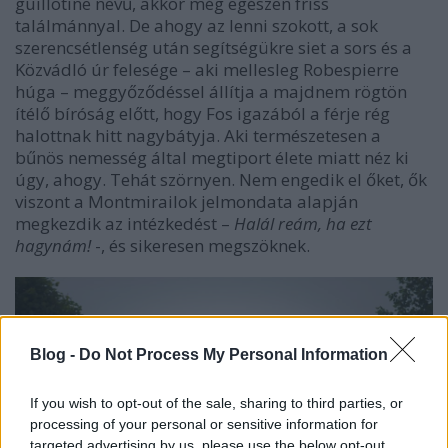
guillotine nevű, akkor még egészen friss
találmánnyal. De ahogy az lenni szokott, a sok
szerencsétlenség után segítségükre siet a sors és a
Közvádló úr felesége – aki mellesleg Robespierre
húga – meggyőződéssel állítja a majdnem rögtön
ítélő bíróság előtt, hogy Fos igazából a férje rég
halottnak hitt nagybátyja. Aki természetesen a
bűnös nemesség által megtiport élete miatt néz ki
úgy, ahogy. Tehát szörnyen. Nem engedik el őket, ők
viszont a Montmirailok jelmondata alapján
megkezdik az intézkedést –
Halál reám, ha ezt
hagynám!
-, és sikeresen megszöknek.
Blog -
Do Not Process My Personal Information
If you wish to opt-out of the sale, sharing to third parties, or
processing of your personal or sensitive information for
targeted advertising by us, please use the below opt-out