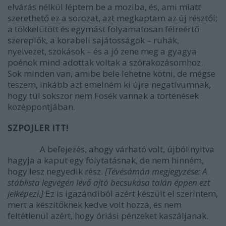
elvárás nélkül léptem be a moziba, és, ami miatt
szerethető ez a sorozat, azt megkaptam az új résztől;
a tökkelütött és egymást folyamatosan félreértő
szereplők, a korabeli sajátosságok – ruhák,
nyelvezet, szokások – és a jó zene meg a gyagya
poénok mind adottak voltak a szórakozásomhoz.
Sok minden van, amibe bele lehetne kötni, de mégse
teszem, inkább azt emelném ki újra negatívumnak,
hogy túl sokszor nem Fosék vannak a történések
középpontjában.
SZPOJLER ITT!
A befejezés, ahogy várható volt, újból nyitva
hagyja a kaput egy folytatásnak, de nem hinném,
hogy lesz negyedik rész.
[Tévésámán megjegyzése: A
stáblista legvégén lévő ajtó becsukása talán éppen ezt
jelképezi.]
Ez is igazándiból azért készült el szerintem,
mert a készítőknek kedve volt hozzá, és nem
feltétlenül azért, hogy óriási pénzeket kaszáljanak.