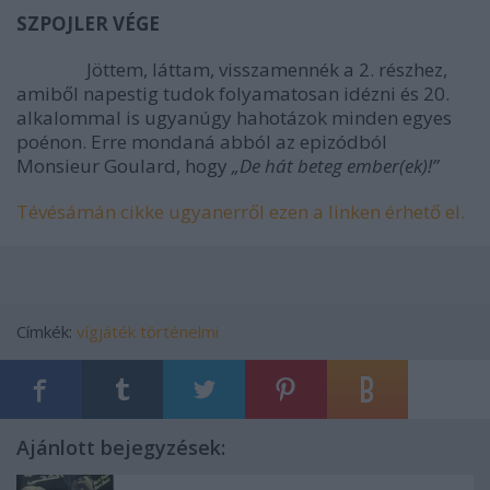
SZPOJLER VÉGE
Jöttem, láttam, visszamennék a 2. részhez,
amiből napestig tudok folyamatosan idézni és 20.
alkalommal is ugyanúgy hahotázok minden egyes
poénon. Erre mondaná abból az epizódból
Monsieur Goulard, hogy
„De hát beteg ember(ek)!”
Tévésámán cikke ugyanerről ezen a linken érhető el.
Címkék:
vígjáték
történelmi
Ajánlott bejegyzések: