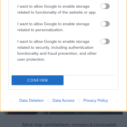
hazaszeretete még mindig nagyon erős, de az a
I want to allow Google to enable storage
bizonyos plusz hiányzik nekem ebből a filmből;
related to functionality of the website or app.
egyszerűen nem olyan jó, mint a korábbiak. Sőt, egy
jelenetnél, amiben a grófné beszélget az általa utált,
I want to allow Google to enable storage
de gazdag jövendőbelijével, nos ennél a
related to personalization.
párbeszédnél még el is bambultam. Ez számomra
meglepő volt.
I want to allow Google to enable storage
related to security, including authentication
functionality and fraud prevention, and other
user protection.
CONFIRM
Data Deletion
Data Access
Privacy Policy
Mint már említettem, minden különösebb