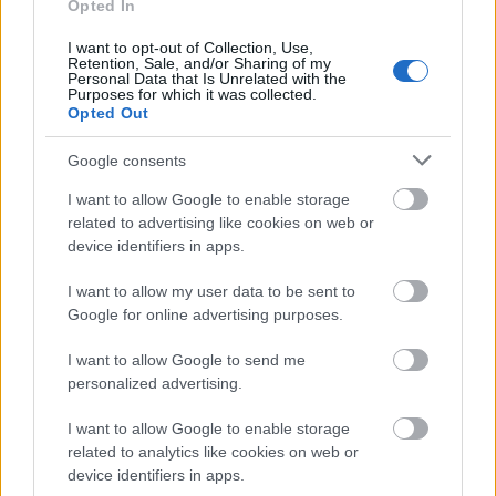
mutatták meg, a Közvádló és felesége meg az összes
Opted In
többi, ugyanabban a házban lakó bolond viszont
I want to opt-out of Collection, Use,
vicces pillanatokat okozott. Sikerült Ginette asszony
Retention, Sale, and/or Sharing of my
egyik leszármazottját is megismernünk, ő azért közel
Personal Data that Is Unrelated with the
Purposes for which it was collected.
sem olyan lényeges szereplő, mint az ük-ük-ükanyja.
Opted Out
Nézzük hőseink szereplését: kevés olyan
Google consents
poén és idézet jut nekik, amit még 20 év múlva is
felemlegetnék, azt hiszem. Nagyon sokat röhögtem,
I want to allow Google to enable storage
félreértés ne essék, de sokszor inkább azért, mert
related to advertising like cookies on web or
imádom ezeket a fazonokat és nagyon jól alakított
device identifiers in apps.
mind Monsieur Reno, mind Clavier. Utóbbi újból
kivette a részét a sztori megírásában is a rendező,
I want to allow my user data to be sent to
Google for online advertising purposes.
Jean-Marie Poiré mellett, és jól teljesítettek; remekül
felépített és fondorlatos a történet, jók a karakterek
I want to allow Google to send me
– igaz, nekem a nagy részük olyan „semmilyen” volt
personalized advertising.
-, viszont hiányzik valami az előző filmek
eredetiségéből. Úgy érzem, kicsit elfáradtak a
I want to allow Google to enable storage
lábszag-poénok meg az altesti humor elemei, most
related to analytics like cookies on web or
is viccesek, de túl sok van belőlük. Fos ugyanolyan
device identifiers in apps.
debil, mint volt, Godefroy igazságérzete és