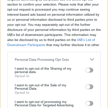
section to confirm your selection. Please note that after your
opt-out request is processed you may continue seeing
interest-based ads based on personal information utilized by
us or personal information disclosed to third parties prior to
your opt-out. You may separately opt-out of the further
disclosure of your personal information by third parties on the
Innentől pedig hasonló felépítésű sztori
IAB’s list of downstream participants. This information may
következik, tehát félreértések sorozata, és a
also be disclosed by us to third parties on the
IAB’s List of
forradalom eszméi miatt nemhogy közelebb, inkább
Downstream Participants
that may further disclose it to other
nagyon távolnak kerülnek hőseink a célállomástól, a
third parties.
XII. századi Franciaországtól. Végig úgy éreztem,
Please note that this website/app uses one or more Google
Personal Data Processing Opt Outs
hogy nagyobb a hangsúly a forradalom
services and may gather and store information including but
jellegzetességeinek megjelenítésén, mint a két
not limited to your visit or usage behaviour. You may click to
I want to opt-out of the Sharing of my
főszereplő sorsán. Sok az idegesítő szereplő
personal data.
grant or deny consent to Google and its third-party tags to
Opted In
számomra ebben a filmben, akik egyáltalán nem
use your data for below specified purposes in below Google
abban az értelemben antipatikusak, mint pl. az
1.
consent section.
I want to opt-out of the Sale of my
rész
ben a Berné testvérek titkárnője. Egyszerűen
Personal Data.
nem voltam kíváncsi a „talált családtagokra”, erre a
Opted In
puccos grófi származású némberre meg az őt utáló
I want to opt-out of processing my
mostohagyermekeire. Robespierre személyiségét jól
Personal Data for Targeted Advertising.