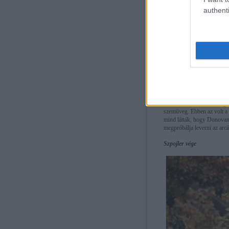
authenti
Szerencsére Christie-t kie
verekedésbe, ő pedig cuki, 
szakember Weatherby, akin 
programozói voltát elintéz
számítógép: a futurisztikus
jelzi, hogy ki lesz a követ
szervezőknek mutatja az üté
Pici szpojler
Máskor viszont marhaságok 
szemüveg. Ebben az volt a 
mind látták, hogy Donovan 
megpróbálja leverni az ar
Szpojler vége