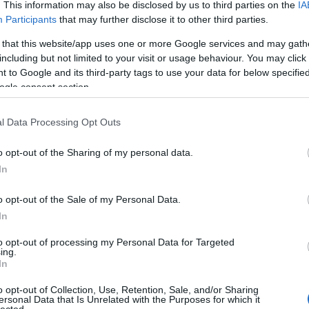
. This information may also be disclosed by us to third parties on the
IA
Beve
Tév
Participants
that may further disclose it to other third parties.
Kösz
Mini
 that this website/app uses one or more Google services and may gath
Tév
Kösz
including but not limited to your visit or usage behaviour. You may click 
vagy
 to Google and its third-party tags to use your data for below specifi
ingye
(
2026
ogle consent section.
(Dem
Liber
ninc
negat
l Data Processing Opt Outs
film 
film részlete is lehetne – azonban a lány a későbbiekben sosem „repül”.
(
2025
ereplő, hiteltelen, érdektelen, unalmas, ront Kasumi szálán, ami egyébként a
(196
o opt-out of the Sharing of my personal data.
 egyetlen, aki tényleg hiteles. (Plusz nekem ő tetszik a legjobban:P) Tina a
In
 de nem ő a vicces, hanem a körülötte történő események sora - neki
 idióta Zack, aki rá akar hajtani. A legbénább Christie. A karakter túl
fogva totál átélhetetlenné válik. Ehhez még hozzájön a seggfej Max; a
2026 
o opt-out of the Sale of my Personal Data.
-melltartós nyitó rész és az, hogy lenyomja Helenát (róla még lesz szó), aki
2026 
l. Christie semmilyen módon nem szolgálja a cselekmény előre juttatását,
In
2026
r, akivel lehetetlenség azonosulni. Számomra ő rontotta el a teljes
2026 
2026
to opt-out of processing my Personal Data for Targeted
2026
ing.
2026
 sosem játszottam, ezér
t újból előáll az a helyzet, hogy
csak a látottak
In
2025
Tehát nem vakít el a rajongás, viszont helyette elvakít a logika. A meghívóknál
2025
ni, ezek ugyanis dobókésekhez hasonló izék, amik odarepülnek a
2025
o opt-out of Collection, Use, Retention, Sale, and/or Sharing
n és hogyan dobja őket? Christie-é egészen elképesztően gyagya módon
2025 
ersonal Data that Is Unrelated with the Purposes for which it
ja teljesen életidegen; Tináé meg a nyílt tenger közepén, a semmiből bukkan
Tová
lected.