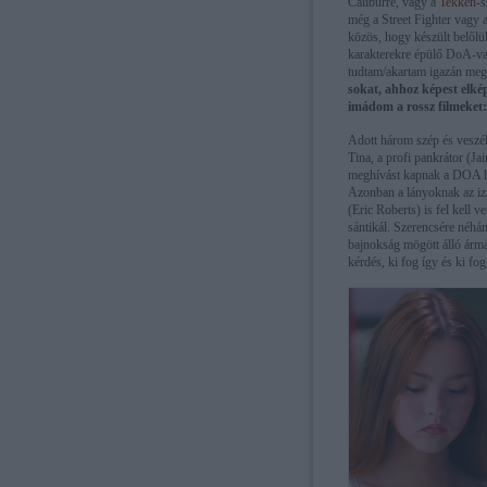
Caliburre, vagy a
Tekken
-s
még a Street Fighter vagy 
közös, hogy készült belőlü
karakterekre épülő DoA-val
tudtam/akartam igazán meg
sokat, ahhoz képest elkép
imádom a rossz filmeket
Adott három szép és veszél
Tina, a profi pankrátor (Ja
meghívást kapnak a DOA har
Azonban a lányoknak az iz
(Eric Roberts) is fel kell
sántikál. Szerencsére néhán
bajnokság mögött álló árm
kérdés, ki fog így és ki fo