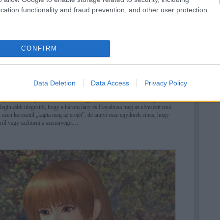
cation functionality and fraud prevention, and other user protection.
gyensúlyozandó, az először csak műsorvezetőnek tűnő Helena is beszáll a
kedves és érdekes karakter. Mellé előjön egy klisé figura, a számítógépes
azonban egy gramm felesleg sincs, a fogai vakítóan fényesek, és az egész
ik annyival, hogy szemüveges és zavarba jön Helena közelében. Ha már
CONFIRM
 technika néha tök jó ötleteket generál, ilyen például a versenyzők órája, ami
kező ellenfelük; vagy a véráramukba juttatott nanorobot-armada, ami a
seket, a sérüléseket, stb.
Data Deletion
Data Access
Privacy Policy
jönnek elő, ilyen Donovan titkos fegyvere, a mozdulatokat előre jelző
leginkább idegesítő, hogy a három lány és Hayabusa meg az elveszett tesó
ezen keresztül „kapta meg az erejét”, de annyi esze egyiknek sincs, hogy
cáról vagy széttörni a szemüveget…