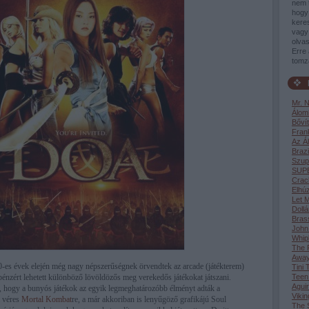
nem 
hogy 
keres
vagy 
olvas
Erre 
tomz
Mr. 
Álom
Bővít
Fran
Az Á
Brazi
Szup
SUP
Crac
Elhúz
Let M
Dollá
Bras
John
Whip
The F
Awa
-es évek elején még nagy népszerűségnek örvendtek az arcade (játékterem)
Tini 
pénzért lehetett különböző lövöldözős meg verekedős játékokat játszani.
Teen
Aguir
 hogy a bunyós játékok az egyik legmeghatározóbb élményt adták a
Vikin
a véres
Mortal Kombat
re, a már akkoriban is lenyűgöző grafikájú Soul
The S