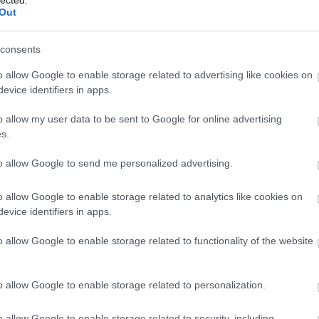
, hogy a szigetre érkezve próbatételképpen ejtőernyővel kell kiugraniuk a
Out
ejtőernyőzni. Ahogy haladunk előre, láthatunk néhány érdekesnek látszó
 Bill 2
mesterére meg a Soul Calibur Edge Masterére emlékeztető Gen Fu,
m őket egyáltalán nem ismerjük meg. Előbbi eltűnik, utóbbiról semmit se
Tév
odás néha tényleg jól sül el, de az olyan állatságok, mint a Max vs. Bayman
consents
Mozs
ek.
o allow Google to enable storage related to advertising like cookies on
evice identifiers in apps.
o allow my user data to be sent to Google for online advertising
s.
to allow Google to send me personalized advertising.
o allow Google to enable storage related to analytics like cookies on
evice identifiers in apps.
o allow Google to enable storage related to functionality of the website
o allow Google to enable storage related to personalization.
o allow Google to enable storage related to security, including