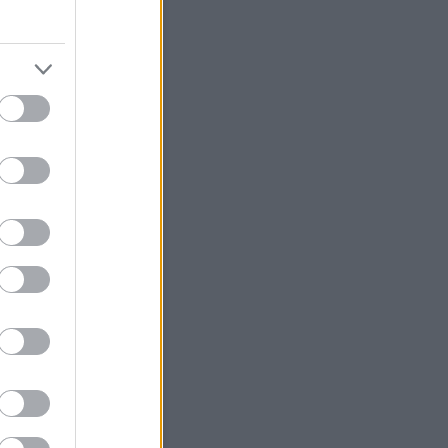
Szerzők
ésámán
(
profil
)
árágyú
(
profil
)
Egyéb