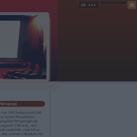
Filmrajongó
 mint 1000 bejegyzésből álló
ar nyelvű filmadatbázis,
ajongóktól filmrajongóknak.
vagyunk kritikusok, nem
unk szakértők, csak két tv-
 akik szeretik a filmeket:) Ha