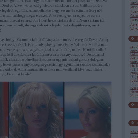
zériára gondolni, csak hogy azokat említsem, amikkel játszottam. De itt van
Istvá
a Dead or Alive – és az eddig felsorolt címekben a Soul Caliburt kivéve
Mind
k legalább egy film. Annak ellenére, hogy sosem játszottam a főleg női
Nosf
, a film valahogy mégis érdekelt. A tévében gyakran adják, de sosem
Grau
nézni, viszont nemrég 665 Ft-ért hozzájutottam dvd-n.
Nem vártam túl
Victo
Az a
esztően jó volt, de vegyétek ezt a kijelentést szkeptikusan, mert
Woyz
:)
yes hölgy: Kasumi, a klánjából kitagadott nindzsa hercegnő (Devon Aoki);
ime Pressly); és Christie, a tolvaj/bérgyilkos (Holly Valance). Mindhárman
akci
ci versenyre, ahol a győztes jutalma a dicsőség mellett 10 millió dollár!
anim
mos férfi ellenfeleken kívül hamarosan a versenyt szervező Donovannel
bekat
dok
 venniük a harcot, a pénzéhes játékmester ugyanis valami gonosz dologban
fant
y lelkes pasas a lányok segítségére siet, így együtt már szembe szállhatnak a
hírek
ánykodóval. Ám a megmérettetés neve nem véletlenül Élve vagy Halva –
(
81
)
magy
g úgy kikerülni belőle?
(
11
)
rövid
(
29
)
szup
törté
west
Kék 
regé