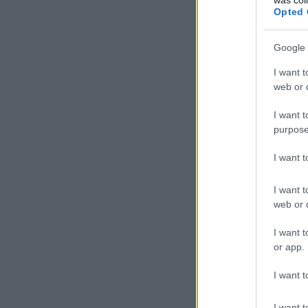
elő. Utána újabb meglepetés
Opted 
repülőből és mindenki tud 
figurát, ilyen például a
Kill
meg az izomagyú Bayman; á
árulnak el nekünk. A poénk
Google 
„meccs”, az agyamra ment
I want t
web or d
I want t
purpose
I want 
I want t
web or d
I want t
or app.
I want t
I want t