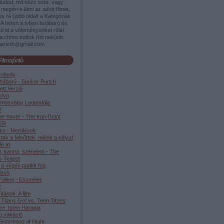
tudod, mit nézz este, vagy
megéri-e látni az adott filmet,
s rá (jobb oldalt a Kategóriák
A héten a tvben listában) és
d el a véleményünket róla!
a címre tudtok írni nekünk:
ameth@gmail.com
Filmajánló
Nobody
háború - Sucker Punch
ett Verzió
klyn
lmosvölgy Legendája
l
er haver - The Iron Giant
ER
ks - Merülések
tak a felnőttek, miénk a pálya!
e In
r, kanna, szerelem - The
s Teapot
 a végén padlót fog
lash
alling - Eszmélet
y
Titánok: A film
 Titans Go! vs. Teen Titans
re, Isten Haragja
g vakáció
isterhood of Night