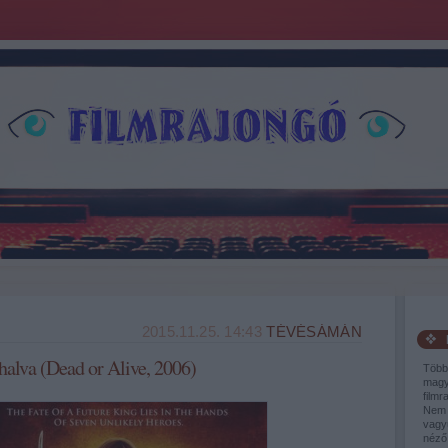
2015.11.25. 14:43
TÉVÉSÁMÁN
halva (Dead or Alive, 2006)
Több
magy
filmr
Nem 
vagy
néző,