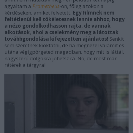
agyaltam a
Prometheus
-on, főleg azokon a
kérdéseken, amiket felvetett.
Egy filmnek nem
feltétlenül kell tökéletesnek lennie ahhoz, hogy
a néző gondolkodhasson rajta, de vannak
alkotások, ahol a cselekmény meg a látottak
továbbgondolása kifejezetten ajánlatos!
Senkit
sem szeretnék kioktatni, de ha megnézel valamit és
utána végigpörgeted magadban, hogy mit is láttál,
nagyszerű dolgokra jöhetsz rá. No, de most már
rátérek a tárgyra!