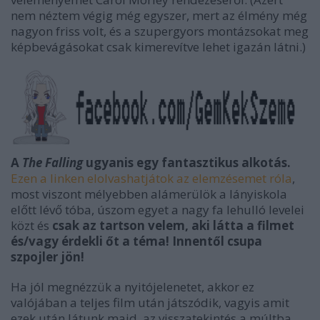
nem néztem végig még egyszer, mert az élmény még
nagyon friss volt, és a szupergyors montázsokat meg
képbevágásokat csak kimerevítve lehet igazán látni.)
A
The Falling
ugyanis egy fantasztikus alkotás.
Ezen a linken elolvashatjátok az elemzésemet róla
,
most viszont mélyebben alámerülök a lányiskola
előtt lévő tóba, úszom egyet a nagy fa lehulló levelei
közt és
csak az tartson velem, aki látta a filmet
és/vagy érdekli őt a téma! Innentől csupa
szpojler jön!
Ha jól megnézzük a nyitójelenetet, akkor ez
valójában a teljes film után játszódik, vagyis amit
ezek után látunk majd, az visszatekintés a múltba.