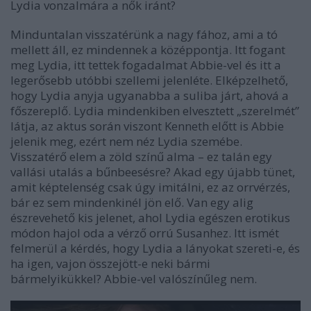
Lydia vonzalmára a nők iránt?
Minduntalan visszatérünk a nagy fához, ami a tó
mellett áll, ez mindennek a középpontja. Itt fogant
meg Lydia, itt tettek fogadalmat Abbie-vel és itt a
legerősebb utóbbi szellemi jelenléte. Elképzelhető,
hogy Lydia anyja ugyanabba a suliba járt, ahová a
főszereplő. Lydia mindenkiben elvesztett „szerelmét”
látja, az aktus során viszont Kenneth előtt is Abbie
jelenik meg, ezért nem néz Lydia szemébe.
Visszatérő elem a zöld színű alma – ez talán egy
vallási utalás a bűnbeesésre? Akad egy újabb tünet,
amit képtelenség csak úgy imitálni, ez az orrvérzés,
bár ez sem mindenkinél jön elő. Van egy alig
észrevehető kis jelenet, ahol Lydia egészen erotikus
módon hajol oda a vérző orrú Susanhez. Itt ismét
felmerül a kérdés, hogy Lydia a lányokat szereti-e, és
ha igen, vajon összejött-e neki bármi
bármelyikükkel? Abbie-vel valószínűleg nem.