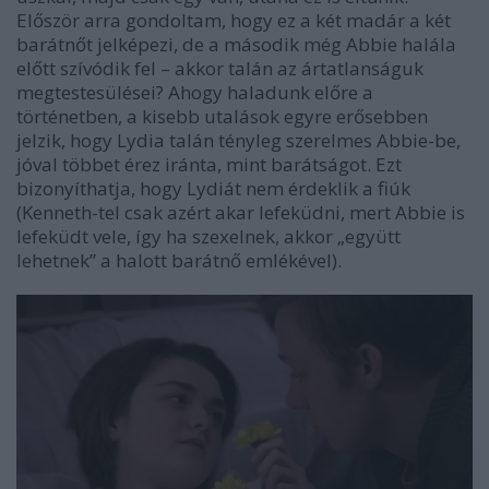
Először arra gondoltam, hogy ez a két madár a két
barátnőt jelképezi, de a második még Abbie halála
előtt szívódik fel – akkor talán az ártatlanságuk
megtestesülései? Ahogy haladunk előre a
történetben, a kisebb utalások egyre erősebben
jelzik, hogy Lydia talán tényleg szerelmes Abbie-be,
jóval többet érez iránta, mint barátságot. Ezt
bizonyíthatja, hogy Lydiát nem érdeklik a fiúk
(Kenneth-tel csak azért akar lefeküdni, mert Abbie is
lefeküdt vele, így ha szexelnek, akkor „együtt
lehetnek” a halott barátnő emlékével).