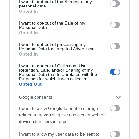
not limited to your visit or usage behaviour. You may click to
I want to opt-out of the Sharing of my
emiatt vet szemet rá vagy éppen rajta keresztül
personal data.
grant or deny consent to Google and its third-party tags to
próbálna meg eltávolodni Abbie emlékétől, ami
Opted In
use your data for below specified purposes in below Google
Lydia képében állandóan ott van körülötte? A vallási
consent section.
felhang tovább erősödik, amikor az eddigieket
I want to opt-out of the Sale of my
Personal Data.
kombinálva rájöhetünk, hogy az, aki megtagadja a
Opted In
betegséget, az megtagadja Abbie-t (és Lydiát, vagyis
„Istent és az ő prófétáját”); majd jönnek még bibliai
I want to opt-out of processing my
Personal Data for Targeted Advertising.
alakok: A rajztanár betegségével közvetlen kapcsolat
Opted In
a felnőttekhez (a hívő), az irodalomtanár magának is
hazudik az eseményekről (a tagadó), az igazgatónő
I want to opt-out of Collection, Use,
Retention, Sale, and/or Sharing of my
teljesen szkeptikus (a hitetlen).
Personal Data that Is Unrelated with the
Purposes for which it was collected.
Opted Out
Google consents
I want to allow Google to enable storage
related to advertising like cookies on web or
device identifiers in apps.
I want to allow my user data to be sent to