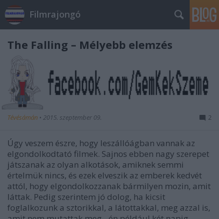
Filmrajongó
The Falling – Mélyebb elemzés
Tévésámán
•
2015. szeptember 09.
2
Úgy veszem észre, hogy leszállóágban vannak az
elgondolkodtató filmek. Sajnos ebben nagy szerepet
játszanak az olyan alkotások, amiknek semmi
értelmük nincs, és ezek elveszik az emberek kedvét
attól, hogy elgondolkozzanak bármilyen mozin, amit
láttak. Pedig szerintem jó dolog, ha kicsit
foglalkozunk a sztorikkal, a látottakkal, meg azzal is,
amit nem mutattak meg - én például két napig