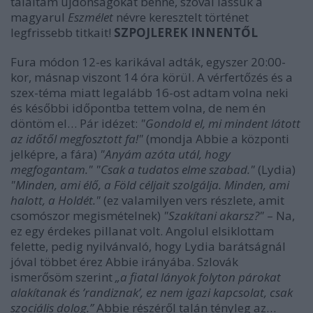
találtam újdonságokat benne, szóval lássuk a
magyarul
Eszmélet
névre keresztelt történet
legfrissebb titkait!
SZPOJLEREK INNENTŐL
Fura módon 12-es karikával adták, egyszer 20:00-
kor, másnap viszont 14 óra körül. A vérfertőzés és a
szex-téma miatt legalább 16-ost adtam volna neki
és későbbi időpontba tettem volna, de nem én
döntöm el… Pár idézet:
"Gondold el, mi mindent látott
az időtől megfosztott fa!"
(mondja Abbie a központi
jelképre, a fára)
"Anyám azóta utál, hogy
megfogantam." "Csak a tudatos elme szabad."
(Lydia)
"Minden, ami élő, a Föld céljait szolgálja. Minden, ami
halott, a Holdét."
(ez valamilyen vers részlete, amit
csomószor megismételnek)
"Szakítani akarsz?"
– Na,
ez egy érdekes pillanat volt. Angolul elsiklottam
felette, pedig nyilvánvaló, hogy Lydia barátságnál
jóval többet érez Abbie irányába. Szlovák
ismerősöm szerint
„a fiatal lányok folyton párokat
alakítanak és ’randiznak’, ez nem igazi kapcsolat, csak
szociális dolog.”
Abbie részéről talán tényleg az…