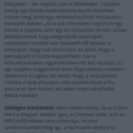
bátyjával – aki végülis csak a féltestvére. Utoljára
pedig egy tisztán spekulációra épülő elméletet
osztok meg, amit egy névtelen külföldi hozzászóló
mondott nekem:
„Az a srác
(Kenneth
) megőrzött egy
tincset a hajából, amit egy kis dobozban tartott, szóval
feltételezheted, hogy megpróbált valamilyen
varázslatot csinálni vele.
(Kenneth-től kétszer is
elhangzik, hogy tud varázsolni, és lehet, hogy a
pentagram is hozzá kapcsolható, bár a
felbukkanásakor egyértelműen női kéz rajzolja.)
Ez
egy mágikus magyarázat lehet Pugh
(Abbie)
halálára.
”
Nekem ez az egész ott sántít, hogy a hajszálakat
mintha a lány elhunyta után szedné össze a fiú,
persze ez nem biztos, de akkor miért akarhatta
Abbie halálát?
Utólagos szerkesztés:
Nem hittem volna, de ez a film
elért a magyar tévébe. Igaz, a Cinemax adta, ami az
HBO előfizetéses társcsatornája, viszont
szinkronizálták! Még így, a harmadik nézésre is