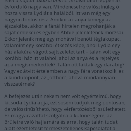
ezen a napon találkozunk itt”
, szóval talán éppen az
évforduló napja van. Mindenesetre valószínűleg ő
hozza vissza Lydiát a halálból. Itt van még egy
nagyon fontos rész: Amikor az anya kimegy az
éjszakába, akkor a fánál hirtelen megrohanják a
saját emlékei és egyben Abbie jelenlétének morzsái.
Ekkor jelenik meg egy mohával benőtt téglakupac,
valamint egy korábbi étkezés képe, ahol Lydia egy
ház alakúra vágott sajtszeletet tart – talán volt egy
korábbi ház itt valahol, ahol az anya és a rejtélyes
apa megismerkedtek? Talán ott laktak egy darabig?
Vagy ez átvitt értelemben a nagy fára vonatkozik, ez
a kiindulópont, az „otthon”, ahová mindannyian
visszatérnek?
A befejezés után nekem nem volt egyértelmű, hogy
kicsoda Lydia apja, ezt sosem tudjuk meg pontosan,
de valószínűsíthető, hogy vérfertőzésből születhetett.
Ez magyarázattal szolgálna a különcségére, az
őrületre való hajlamára és arra, hogy talán tudat
alatt ezért létesít természetellenes kapcsolatot a