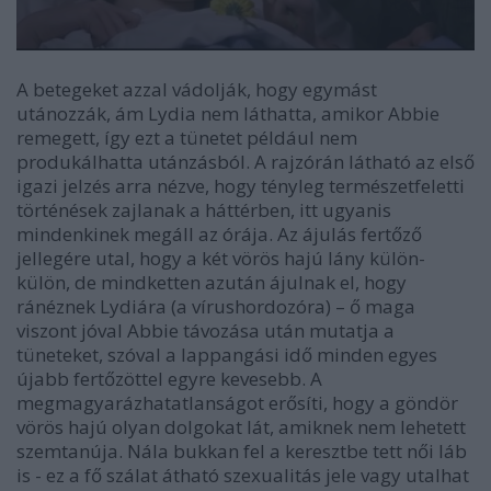
A betegeket azzal vádolják, hogy egymást
utánozzák, ám Lydia nem láthatta, amikor Abbie
remegett, így ezt a tünetet például nem
produkálhatta utánzásból. A rajzórán látható az első
igazi jelzés arra nézve, hogy tényleg természetfeletti
történések zajlanak a háttérben, itt ugyanis
mindenkinek megáll az órája. Az ájulás fertőző
jellegére utal, hogy a két vörös hajú lány külön-
külön, de mindketten azután ájulnak el, hogy
ránéznek Lydiára (a vírushordozóra) – ő maga
viszont jóval Abbie távozása után mutatja a
tüneteket, szóval a lappangási idő minden egyes
újabb fertőzöttel egyre kevesebb. A
megmagyarázhatatlanságot erősíti, hogy a göndör
vörös hajú olyan dolgokat lát, amiknek nem lehetett
szemtanúja. Nála bukkan fel a keresztbe tett női láb
is - ez a fő szálat átható szexualitás jele vagy utalhat