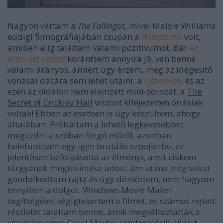
Nagyon vártam a
The Falling
ot, mivel Maisie Williams
eddigi filmográfiájában csupán a
Heatstroke
volt,
amiben alig találtam valami pozitívumot. Bár
Az
érem két oldala
korántsem annyira jó, van benne
valami aranyos, amiért úgy érzem, még az idegesítő
vonásai dacára sem lehet utálni; a
Cyberbully
és az
ezen az oldalon nem elemzett mini-sorozat, a
The
Secret of Crickley Hall
viszont kifejezetten óriásiak
voltak! Ebben az esetben is úgy készültem, ahogy
általában: Próbáltam a lehető legkevesebbet
megtudni a szóban forgó műről, azonban
belefutottam egy igen brutális szpojlerbe, ez
jelentősen befolyásolta az élményt, amit cikkem
tárgyának megtekintése adott; ám utána elég sokat
gondolkodtam rajta és úgy döntöttem, nem hagyom
ennyiben a dolgot. Windows Movie Maker
segítségével végigtekertem a filmet, és számos rejtett
részletet találtam benne, amik megváltoztatták a
véleményemet Carol Morley rendezéséről. (Azért