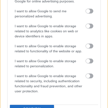
Google for online advertising purposes.
I want to allow Google to send me
personalized advertising.
I want to allow Google to enable storage
Az eddig említettek mellett ott van még az ismétlődő
related to analytics like cookies on web or
véres kéz motívuma, ez talán a szóban már
device identifiers in apps.
korábban említett, házilag elvégzett abortuszra utal,
vagyis könnyen lehet, hogy Abbie ebbe hal bele és
I want to allow Google to enable storage
nem a szülési komplikációkba. Megválaszolatlanul
related to functionality of the website or app.
marad a rejtély a mellékhelyiség falánál: Ezt még
Abbie kezdi el bontani, aztán Lydia félig lerombolja
I want to allow Google to enable storage
és kijelenti, hogy
„itt van valami”
, de sosem tudjuk
related to personalization.
meg, hogy ha tényleg van ott valami, akkor mi az. A
főhősnő elméje lassan megbomlik, a cérna viszont
I want to allow Google to enable storage
végül valószínűleg akkor szakad el nála, amikor
related to security, including authentication
Susan bejelenti, hogy randizgatni kezdtek Kenneth-
functionality and fraud prevention, and other
tel (vagyis így Susan „elveszi tőle Abbie-t”). Lydiából
user protection.
lesz a Lázadó, az Anarchista, aki szembeszáll a
Renddel, a szabályokkal; mindegy hogy hol és mikor.
Fokozatosan veszít el mindent, és úgy lesz egyre