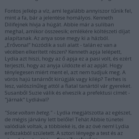
Fontos jelkép a víz, ami legalább annyiszor tűnik fel,
mint a fa, bár a jelentése homályos. Kenneth
Dilifejnek hívja a húgát. Abbie már a suliban
meghal, amikor összeesik; emlékére költészeti díjat
alapítanak. Az anya sose megy ki a házból.
„Erővonal” húzódik a suli alatt - talán ez van a
vécében elkerített részen? Kenneth apja lelépett,
Lydia azt hiszi, hogy az ő apja ez a pasi volt, és ezért
terjeszti, hogy az anyja üldözte el az apját. Hogy
ténylegesen miért ment el, azt nem tudjuk meg. A
vörös hajú tanárnőt kirúgják vagy kilép? Terhes is
lesz, valószínűleg attól a fiatal tanártól vár gyereket.
Susanből Suzie válik és elveszik a prefektusi címét -
"járnak" Lydiával?
"Sose voltam beteg."
- Lydia megjátszotta az egészet,
de mégis járvány lett belőle! Tehát Abbie tünetei
valódiak voltak, a többieké is, de az övé nem! Lydia
erőszakból született. A sztori lényege a test és az