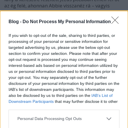
az ég felé, ahonnan Abbie visszanéz rá – vagyis
Abbie a láthatatlan, a megmagyarázhatatlan, a
teremtő erő, aki a betegséget elhozza a
Blog -
Do Not Process My Personal Information
kiválasztottaknak, Lydia pedig az ő
„leánya”/prófétája. Abbie ugyanakkor halálával
If you wish to opt-out of the sale, sharing to third parties, or
mintegy megváltja szexuálisan elnyomott barátnőit
processing of your personal or sensitive information for
(„népét”), így szintén hasonlítható Jézushoz.
targeted advertising by us, please use the below opt-out
section to confirm your selection. Please note that after your
Ahogy a cselekmény halad előre, egyre jobban
opt-out request is processed you may continue seeing
érzékelhető, ahogy a testvéri szeretet (elsősorban a
interest-based ads based on personal information utilized by
húgnál) átalakul; ezt támasztja alá, hogy Lydia
us or personal information disclosed to third parties prior to
egyértelműen féltékeny Susanre (pl. kórtermi
your opt-out. You may separately opt-out of the further
jelenet). Az események középpontjában a
disclosure of your personal information by third parties on the
főszereplőnőt találjuk, ő irányít mindent és
IAB’s list of downstream participants. This information may
mindenkit, akarva vagy akaratlanul, illetve
also be disclosed by us to third parties on the
IAB’s List of
elképzelhető, hogy Abbie rajta keresztül hat a még
Downstream Participants
that may further disclose it to other
élőkre, ő kölcsönzi neki a hatalmát; esetleg a kettejük
third parties.
egyesüléséből jön ez az „erő”. Susan tudatosan
próbál az elhunytra hasonlítani, ezt észben tartva
Please note that this website/app uses one or more Google
Personal Data Processing Opt Outs
services and may gather and store information including but
érdemes elgondolkodni azon, hogy Kenneth vajon