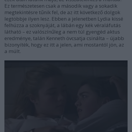
Ez természetesen csak a második vagy a sokadik
megtekintésre tűnik fel, de az itt következő dolgok
legtöbbje ilyen lesz. Ebben a jelenetben Lydia kissé
felhúzza a szoknyáját, a lábán egy kék véraláfutás
látható – ez valószínűleg a nem túl gyengéd aktus
eredménye, talán Kenneth övcsatja csinálta – újabb
bizonyíték, hogy ez itt a jelen, ami mostantól jön, az
a múlt.