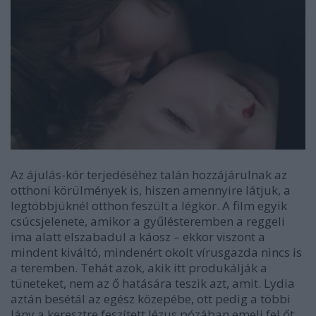
Az ájulás-kór terjedéséhez talán hozzájárulnak az
otthoni körülmények is, hiszen amennyire látjuk, a
legtöbbjüknél otthon feszült a légkör. A film egyik
csúcsjelenete, amikor a gyűlésteremben a reggeli
ima alatt elszabadul a káosz – ekkor viszont a
mindent kiváltó, mindenért okolt vírusgazda nincs is
a teremben. Tehát azok, akik itt produkálják a
tüneteket, nem az ő hatására teszik azt, amit. Lydia
aztán besétál az egész közepébe, ott pedig a többi
lány a keresztre feszített Jézus pózában emeli fel őt