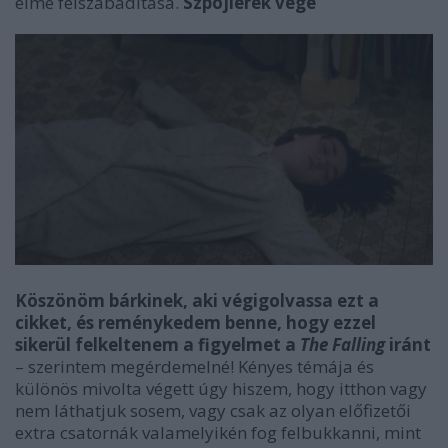
elme felszabadítása.
Szpojlerek vége
Köszönöm bárkinek, aki végigolvassa ezt a
cikket, és reménykedem benne, hogy ezzel
sikerül felkeltenem a figyelmet a
The Falling
iránt
– szerintem megérdemelné! Kényes témája és
különös mivolta végett úgy hiszem, hogy itthon vagy
nem láthatjuk sosem, vagy csak az olyan előfizetői
extra csatornák valamelyikén fog felbukkanni, mint