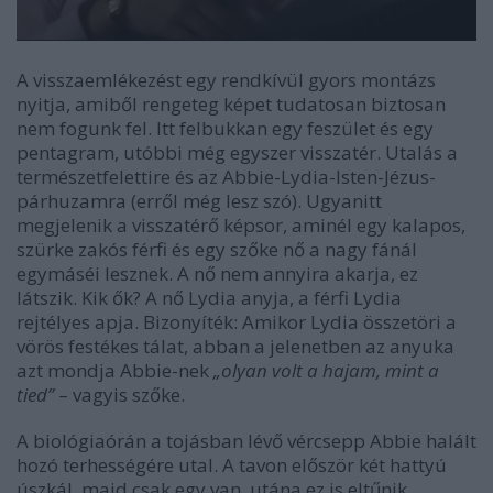
A visszaemlékezést egy rendkívül gyors montázs
nyitja, amiből rengeteg képet tudatosan biztosan
nem fogunk fel. Itt felbukkan egy feszület és egy
pentagram, utóbbi még egyszer visszatér. Utalás a
természetfelettire és az Abbie-Lydia-Isten-Jézus-
párhuzamra (erről még lesz szó). Ugyanitt
megjelenik a visszatérő képsor, aminél egy kalapos,
szürke zakós férfi és egy szőke nő a nagy fánál
egymáséi lesznek. A nő nem annyira akarja, ez
látszik. Kik ők? A nő Lydia anyja, a férfi Lydia
rejtélyes apja. Bizonyíték: Amikor Lydia összetöri a
vörös festékes tálat, abban a jelenetben az anyuka
azt mondja Abbie-nek
„olyan volt a hajam, mint a
tied”
– vagyis szőke.
A biológiaórán a tojásban lévő vércsepp Abbie halált
hozó terhességére utal. A tavon először két hattyú
úszkál, majd csak egy van, utána ez is eltűnik.