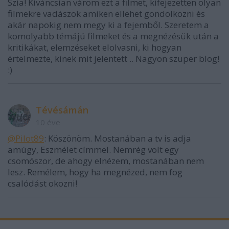
Szia! Kíváncsian várom ezt a filmet, kifejezetten olyan
filmekre vadászok amiken ellehet gondolkozni és
akár napokig nem megy ki a fejemből. Szeretem a
komolyabb témájú filmeket és a megnézésük után a
kritikákat, elemzéseket elolvasni, ki hogyan
értelmezte, kinek mit jelentett .. Nagyon szuper blog!
:)
Tévésámán
10 éve
@Pilot89
: Köszönöm. Mostanában a tv is adja
amúgy, Eszmélet címmel. Nemrég volt egy
csomószor, de ahogy elnézem, mostanában nem
lesz. Remélem, hogy ha megnézed, nem fog
csalódást okozni!