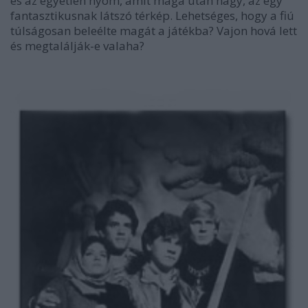
és az egyetlen nyom, amit maga után hagy, az egy
fantasztikusnak látszó térkép. Lehetséges, hogy a fiú
túlságosan beleélte magát a játékba? Vajon hová lett
és megtalálják-e valaha?