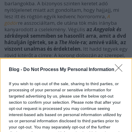
barlangokba. A bizonyos szinten keretet adó
nyitójelenet miatt azt gondoltam, hogy hajjajj, mi
lesz itt és rögtön egyik kedvenc horroromra,
A
gödör
re asszociáltam, de utána tök más irányba
kanyarodott a cselekmény. Végülis
az
Angyalok és
sárkányok
semmiben se hasonlít arra, amit a dvd
hátulján ígértek, se a
The Hole
-ra; amivé válik, az
viszont unalmas és érdektelen.
Itt hadd tegyek egy
rövid kitérőt a címre: A korong dobozán az szerepel,
hogy
Angyalok és sárkányok
, ha viszont a lemezt
betesszük, azt a gép
Angyal és démon
néven jelzi ki és
Blog -
Do Not Process My Personal Information
a menüben is ez a megnevezése. Az imdbn pedig
Misztikus játék
ként szerepel. Miért van háromféle
If you wish to opt-out of the sale, sharing to third parties, or
címe?
processing of your personal or sensitive information for
targeted advertising by us, please use the below opt-out
Az eredeti neve viszont nagyon találó, elég gyorsan
section to confirm your selection. Please note that after your
rájöttem, hogy a szerepjátékok apjáról, a Dungeons
opt-out request is processed you may continue seeing
& Dragons-ról koppintották. Mikor megnéztem,
interest-based ads based on personal information utilized by
nekem nem esett le a lényege, de az imdb meg a
us or personal information disclosed to third parties prior to
wikipedia szerint
a mondanivalója az, hogy
your opt-out. You may separately opt-out of the further