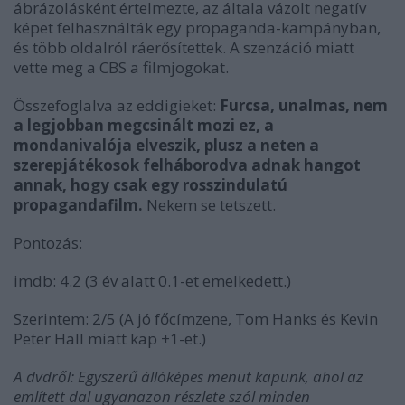
ábrázolásként értelmezte, az általa vázolt negatív
képet felhasználták egy propaganda-kampányban,
és több oldalról ráerősítettek. A szenzáció miatt
vette meg a CBS a filmjogokat.
Összefoglalva az eddigieket:
Furcsa, unalmas, nem
a legjobban megcsinált mozi ez, a
mondanivalója elveszik, plusz a neten a
szerepjátékosok felháborodva adnak hangot
annak, hogy csak egy rosszindulatú
propagandafilm.
Nekem se tetszett.
Pontozás:
imdb: 4.2 (3 év alatt 0.1-et emelkedett.)
Szerintem: 2/5 (A jó főcímzene, Tom Hanks és Kevin
Peter Hall miatt kap +1-et.)
A dvdről: Egyszerű állóképes menüt kapunk, ahol az
említett dal ugyanazon részlete szól minden