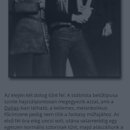
Az elején két dolog tűnt fel: A stáblista betűtípusa
szinte hajszálpontosan megegyezik azzal, ami a
Dallas
-ban látható, a kellemes, melankolikus
főcímzene pedig nem illik a fantasy műfajához. Az
első fél óra elég uncsi volt, utána valameddig egy
egészen normális sztorinak tűnt, majd alászállunk a