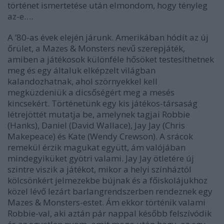
történet ismertetése után elmondom, hogy tényleg
az-e….
A ’80-as évek elején járunk. Amerikában hódít az új
őrület, a Mazes & Monsters nevű szerepjáték,
amiben a játékosok különféle hősöket testesíthetnek
meg és egy általuk elképzelt világban
kalandozhatnak, ahol szörnyekkel kell
megküzdeniük a dicsőségért meg a mesés
kincsekért. Történetünk egy kis játékos-társaság
létrejöttét mutatja be, amelynek tagjai Robbie
(Hanks), Daniel (David Wallace), Jay Jay (Chris
Makepeace) és Kate (Wendy Crewson). A srácok
remekül érzik magukat együtt, ám valójában
mindegyiküket gyötri valami. Jay Jay ötletére új
szintre viszik a játékot, mikor a helyi színháztól
kölcsönkért jelmezekbe bújnak és a főiskolájukhoz
közel lévő lezárt barlangrendszerben rendeznek egy
Mazes & Monsters-estet. Ám ekkor történik valami
Robbie-val, aki aztán pár nappal később felszívódik