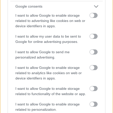
madár-klisé először baromságnak tűnt, később
Google consents
viszont már aranyos aprósággá vált, ami jól jön az
alapvetően lehangoló fő eseménysor mellé.
I want to allow Google to enable storage
related to advertising like cookies on web or
Ahogy már mondtam,
a történet elég unalmas
,
device identifiers in apps.
sajnos a főhős fejében lejátszódó különös
események mellett semmiféle izgalom nincs; de még
I want to allow my user data to be sent to
az sem az igazi, mert ha megnézzük a
Brazil
t, ott
Google for online advertising purposes.
leesik az állunk, amikor Jonathan Pryce karaktere
I want to allow Google to send me
egyik világból a másikba lép, itt azonban ilyen nincs,
personalized advertising.
csak pár részlet változik, vagyis túl kevés energiát
vittek bele a dologba. A színészek közül nekem
I want to allow Google to enable storage
Crewson és Makepeace játéka tetszett a legjobban, a
related to analytics like cookies on web or
többiek említésre se méltóak, Hanks pedig valahogy
device identifiers in apps.
fura, főleg a végén, mikor a tetőn állnak.
I want to allow Google to enable storage
related to functionality of the website or app.
I want to allow Google to enable storage
related to personalization.