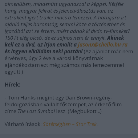
almenüben, mindenütt ugyanazzal a képpel. Kétféle
hang, magyar felirat és jelenetválasztás van, az
extraként ígért trailer nincs a lemezen. A hátuljára írt
ajánló teljes baromság, semmi köze a történethez és
igazából azt se értem, miért adnak ki dvdn tv-filmeket?
150 Ft elég olcsó, de ez sajnos nem ér ennyit.
Akinek
kell ez a dvd, az írjon emailt a
jasonx@chello.hu-ra
és ingyen elküldöm neki postán!
(Az ajánlat már nem
érvényes, úgy 2 éve a városi könyvtárnak
ajándékoztam ezt még számos más lemezemmel
együtt.)
Hírek:
- Tom Hanks megint egy Dan Brown-regény-
feldolgozásban vállalt főszerepet, az érkező film
címe
The Lost Symbol
lesz. (Megbukott...)
Várható írások:
Sötétségben – Star Trek
.