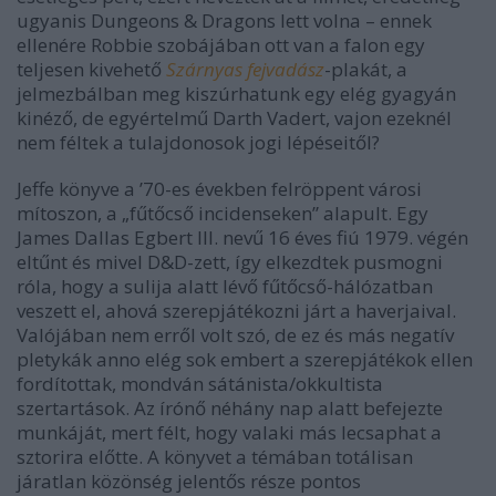
ugyanis Dungeons & Dragons lett volna – ennek
ellenére Robbie szobájában ott van a falon egy
teljesen kivehető
Szárnyas fejvadász
-plakát, a
jelmezbálban meg kiszúrhatunk egy elég gyagyán
kinéző, de egyértelmű Darth Vadert, vajon ezeknél
nem féltek a tulajdonosok jogi lépéseitől?
Jeffe könyve a ’70-es években felröppent városi
mítoszon, a „fűtőcső incidenseken” alapult. Egy
James Dallas Egbert III. nevű 16 éves fiú 1979. végén
eltűnt és mivel D&D-zett, így elkezdtek pusmogni
róla, hogy a sulija alatt lévő fűtőcső-hálózatban
veszett el, ahová szerepjátékozni járt a haverjaival.
Valójában nem erről volt szó, de ez és más negatív
pletykák anno elég sok embert a szerepjátékok ellen
fordítottak, mondván sátánista/okkultista
szertartások. Az írónő néhány nap alatt befejezte
munkáját, mert félt, hogy valaki más lecsaphat a
sztorira előtte. A könyvet a témában totálisan
járatlan közönség jelentős része pontos