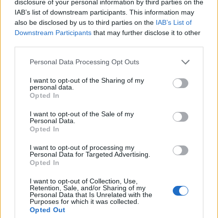
milyen veszélyesek ezek a játékok
. Tehát egyenlő
disclosure of your personal information by third parties on the
azzal, mikor anyád azt mondja, „ne ülj annyit a gép
IAB’s list of downstream participants. This information may
előtt fiam, mindig csak játszol, mozdulj ki, mert volt
also be disclosed by us to third parties on the
IAB’s List of
az a kínai fiú is, aki 3 napig egyfolytában ült a gép
Downstream Participants
that may further disclose it to other
előtt és belehalt, nehogy te is úgy végezd”. A
third parties.
fantasy-aspektus kimerül annyiban, hogy Robbie-
Please note that this website/app uses one or more Google
Personal Data Processing Opt Outs
nak álmában megjelenik „A Nagy Hall”, valamiféle
services and may gather and store information including but
istenség; ébren pedig két alkalommal lát egy
not limited to your visit or usage behaviour. You may click to
I want to opt-out of the Sharing of my
szörnyet a játékból, a Gorvilt, ami leginkább Süsü
personal data.
grant or deny consent to Google and its third-party tags to
Opted In
meg a régi
Star Trek
egyik dínószerű űrlényének
use your data for below specified purposes in below Google
összemosása. Mikor lemennek a barlangba és ott
consent section.
I want to opt-out of the Sale of my
jelmezben játszanak, az viszont baromijó ötlet, csak
Personal Data.
igazából irtó veszélyes. Ha már barlang, az ott
Opted In
játszódó meg a kinti sötétségben lévő részek annyira
I want to opt-out of processing my
homályosak, hogy párszor semmi sem látszik, ez
Personal Data for Targeted Advertising.
elég nagy negatívum. Az se tetszett, hogy a színészek
Opted In
mind nyilvánvalóan jóval idősebbek, mint amennyit
I want to opt-out of Collection, Use,
a szerepeik megkívánnak, ráadásul nekem egyedül
Retention, Sale, and/or Sharing of my
Jay Jay hiteles, a többiek közül még maximum
Personal Data that Is Unrelated with the
Purposes for which it was collected.
Robbie-t tudnám elképzelni szerepjátékosként, ám a
Opted Out
sármos Danielt meg a csinos Kate-et nem. A beszélő