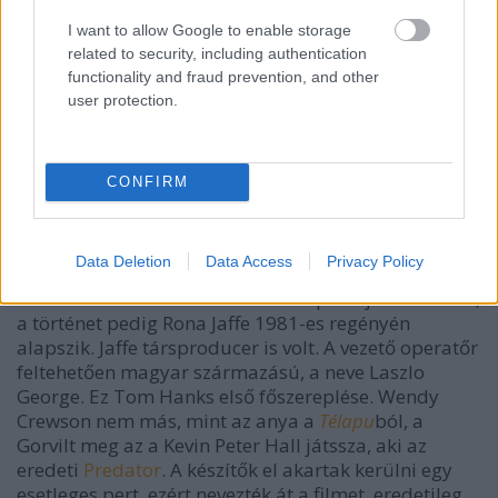
I want to allow Google to enable storage
related to security, including authentication
functionality and fraud prevention, and other
user protection.
CONFIRM
Data Deletion
Data Access
Privacy Policy
Érdekességek: A rendező Steven Hilliard Stern, aki
számtalan tv-filmet és sorozatok epizódjait rendezte,
a történet pedig Rona Jaffe 1981-es regényén
alapszik. Jaffe társproducer is volt. A vezető operatőr
feltehetően magyar származású, a neve Laszlo
George. Ez Tom Hanks első főszereplése. Wendy
Crewson nem más, mint az anya a
Télapu
ból, a
Gorvilt meg az a Kevin Peter Hall játssza, aki az
eredeti
Predator
. A készítők el akartak kerülni egy
esetleges pert, ezért nevezték át a filmet, eredetileg