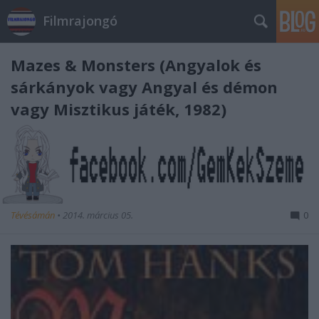
Filmrajongó
Mazes & Monsters (Angyalok és
sárkányok vagy Angyal és démon
vagy Misztikus játék, 1982)
Tévésámán
•
2014. március 05.
0