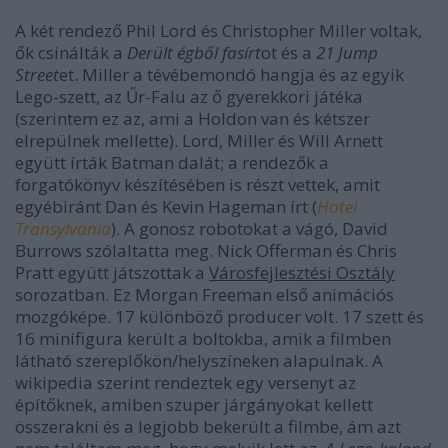
A két rendező Phil Lord és Christopher Miller voltak,
ők csinálták a
Derült égből fasírt
ot és a
21 Jump
Street
et. Miller a tévébemondó hangja és az egyik
Lego-szett, az Űr-Falu az ő gyerekkori játéka
(szerintem ez az, ami a Holdon van és kétszer
elrepülnek mellette). Lord, Miller és Will Arnett
együtt írták Batman dalát; a rendezők a
forgatókönyv készítésében is részt vettek, amit
egyébiránt Dan és Kevin Hageman írt (
Hotel
Transylvania
). A gonosz robotokat a vágó, David
Burrows szólaltatta meg. Nick Offerman és Chris
Pratt együtt játszottak a
Városfejlesztési Osztály
sorozatban. Ez Morgan Freeman első animációs
mozgóképe. 17 különböző producer volt. 17 szett és
16 minifigura került a boltokba, amik a filmben
látható szereplőkön/helyszíneken alapulnak. A
wikipedia szerint rendeztek egy versenyt az
építőknek, amiben szuper járgányokat kellett
összerakni és a legjobb bekerült a filmbe, ám azt