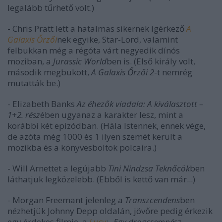
legalább tűrhető volt.)
- Chris Pratt lett a hatalmas sikernek ígérkező
A
Galaxis Őrzői
nek egyike, Star-Lord, valamint
felbukkan még a régóta várt negyedik dínós
moziban, a
Jurassic World
ben is. (Első király volt,
második megbukott,
A Galaxis Őrzői 2
-t nemrég
mutatták be.)
- Elizabeth Banks
Az éhezők viadala: A kiválasztott –
1+2. rész
ében ugyanaz a karakter lesz, mint a
korábbi két epizódban. (Hála Istennek, ennek vége,
de azóta még 1000 és 1 ilyen szemét került a
mozikba és a könyvesboltok polcaira.)
- Will Arnettet a legújabb
Tini Nindzsa Teknőcök
ben
láthatjuk legközelebb. (Ebből is kettő van már...)
- Morgan Freemant jelenleg a
Transzcendens
ben
nézhetjük Johnny Depp oldalán, jövőre pedig érkezik
egy érdekes filmje, a
Lucy
: „
Egy drogcsempész