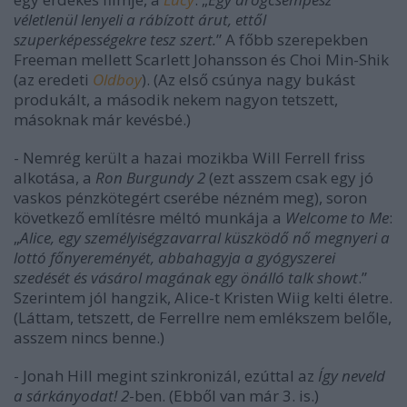
véletlenül lenyeli a rábízott árut, ettől
szuperképességekre tesz szert.
” A főbb szerepekben
Freeman mellett Scarlett Johansson és Choi Min-Shik
(az eredeti
Oldboy
). (Az első csúnya nagy bukást
produkált, a második nekem nagyon tetszett,
másoknak már kevésbé.)
- Nemrég került a hazai mozikba Will Ferrell friss
alkotása, a
Ron Burgundy 2
(ezt asszem csak egy jó
vaskos pénzkötegért cserébe nézném meg), soron
következő említésre méltó munkája a
Welcome to Me
:
„
Alice, egy személyiségzavarral küszködő nő megnyeri a
lottó főnyereményét, abbahagyja a gyógyszerei
szedését és vásárol magának egy önálló talk showt
.”
Szerintem jól hangzik, Alice-t Kristen Wiig kelti életre.
(Láttam, tetszett, de Ferrellre nem emlékszem belőle,
asszem nincs benne.)
- Jonah Hill megint szinkronizál, ezúttal az
Így neveld
a sárkányodat! 2
-ben. (Ebből van már 3. is.)