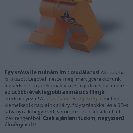
Egy szóval le tudnám írni: csodálatos!
Aki valaha
is játszott Legoval, nézze meg, mert gyerekkorunk
legkedvesebb játékainak vicces, izgalmas története
az utóbbi évek legjobb animációs filmjé
t
eredményezte! Az
Iron Giant
és
Toy Story 3
mellett
kiemelkedik napjaink silány, folytatásokkal és a 3D-s
látványra kihegyezett, semmitmondó klisékkel teli
izék tengeréből.
Csak ajánlani tudom, nagyszerű
élmény volt!