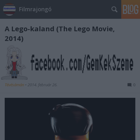
Filmrajongó
A Lego-kaland (The Lego Movie,
2014)
Tévésámán
•
2014. február 26.
0