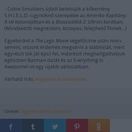
- Cobie Smulders újból belebújik a kőkemény
S.H.I.E.L.D.-ügynöknő szerepébe az
Amerika Kapitány:
A tél katonájá
ban és a
Bosszúállók 2: Ultron korá
ban.
(Mindkettőt megnéztem, közepes, felejthető filmek...)
Egyébiránt a
The Lego Movie
végefőcíme után nincs
semmi, viszont érdemes megvárni a stáblistát, mert
egyrészt tök jól épül fel, másrészt meghallgathatjuk
egészben Batman dalát és az Everything Is
Awesome!-ot egy újabb változatban.
Várható írás:
Angyalok és sárkányok
.
Címkék:
vígjáték
kaland
animációs