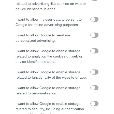
related to advertising like cookies on web or
device identifiers in apps.
I want to allow my user data to be sent to
Google for online advertising purposes.
I want to allow Google to send me
personalized advertising.
I want to allow Google to enable storage
Érdekességek: A film 2008 óta formálódott a
related to analytics like cookies on web or
Warnernél. Elképesztő, de mindent számítógéppel
device identifiers in apps.
rajzoltak, ám ez annyira élethű, hogy olyan, mintha
stop-motion technikával mozognának a figurák.
I want to allow Google to enable storage
Építő Mesterek a valóságban is léteznek, ők azok az
related to functionality of the website or app.
emberek, akik megtervezik a szetteket és akik a
Lego-szobrokat készítik. Az Emmet és Vadóc által
I want to allow Google to enable storage
látott számok a kis elemek igazi azonosító számai.
related to personalization.
Vitruvius egy római építész-író volt az i.e. I.
században. A figura kezében látható varázsbot egy
I want to allow Google to enable storage
félig megevett, összerágott nyalóka. Lord Biznisz
related to security, including authentication
köpenye egy hatalmas nyakkendő. Hercegnő