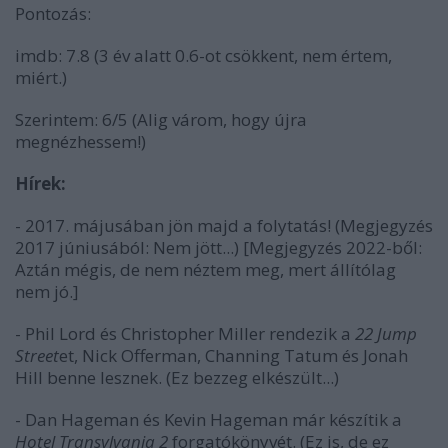
Pontozás:
imdb: 7.8 (3 év alatt 0.6-ot csökkent, nem értem,
miért.)
Szerintem: 6/5 (Alig várom, hogy újra
megnézhessem!)
Hírek:
- 2017. májusában jön majd a folytatás! (Megjegyzés
2017 júniusából: Nem jött...) [Megjegyzés 2022-ből:
Aztán mégis, de nem néztem meg, mert állítólag
nem jó.]
- Phil Lord és Christopher Miller rendezik a
22 Jump
Street
et, Nick Offerman, Channing Tatum és Jonah
Hill benne lesznek. (Ez bezzeg elkészült...)
- Dan Hageman és Kevin Hageman már készítik a
Hotel Transylvania 2
forgatókönyvét. (Ez is, de ez