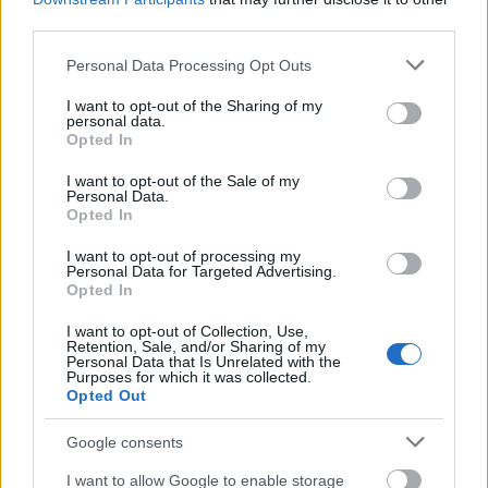
szuperhősök kikarikírozása vagy a klisék poénokká
third parties.
alakított felhasználása. („
Idézőjelet mutatok a kétujjú
kezemmel.
”) A gyerekeknek szóló viccek és az aranyos
Please note that this website/app uses one or more Google
Personal Data Processing Opt Outs
figurák pedig biztosan elszórakoztatják a fiatalabb
services and may gather and store information including but
generációt is. Fordulatokban nincs hiány, ezen felül
not limited to your visit or usage behaviour. You may click to
I want to opt-out of the Sharing of my
personal data.
rendkívül érdekes, hogy több valóságszinten
grant or deny consent to Google and its third-party tags to
Opted In
játszódik az egész, ám mindegyik igazi! (Ezért fáj a
use your data for below specified purposes in below Google
szívem a régi játékaim iránt, nem tudom kidobni
consent section.
I want to opt-out of the Sale of my
Personal Data.
őket, hiszen nekik is „lelkük van”.) A végső
Opted In
mondanivaló pedig csodás, szívhez szóló, a Lego-
játékok lényegét ragadja meg, azt, hogy
ennek a
I want to opt-out of processing my
csodálatos világnak csak a gyerekek
Personal Data for Targeted Advertising.
Opted In
fantasztikus képzelőereje szabhat határt!
I want to opt-out of Collection, Use,
Retention, Sale, and/or Sharing of my
Personal Data that Is Unrelated with the
Purposes for which it was collected.
Opted Out
Google consents
I want to allow Google to enable storage