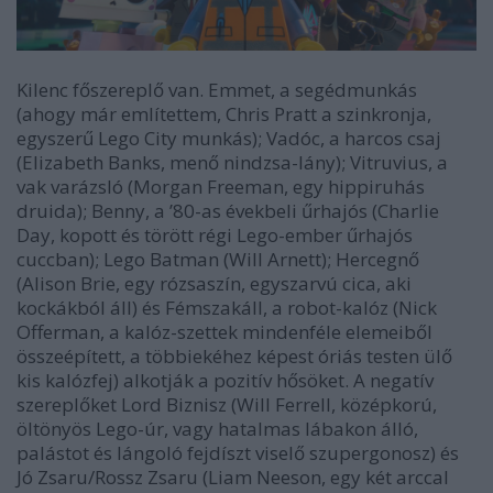
Kilenc főszereplő van. Emmet, a segédmunkás
(ahogy már említettem, Chris Pratt a szinkronja,
egyszerű Lego City munkás); Vadóc, a harcos csaj
(Elizabeth Banks, menő nindzsa-lány); Vitruvius, a
vak varázsló (Morgan Freeman, egy hippiruhás
druida); Benny, a ’80-as évekbeli űrhajós (Charlie
Day, kopott és törött régi Lego-ember űrhajós
cuccban); Lego Batman (Will Arnett); Hercegnő
(Alison Brie, egy rózsaszín, egyszarvú cica, aki
kockákból áll) és Fémszakáll, a robot-kalóz (Nick
Offerman, a kalóz-szettek mindenféle elemeiből
összeépített, a többiekéhez képest óriás testen ülő
kis kalózfej) alkotják a pozitív hősöket. A negatív
szereplőket Lord Biznisz (Will Ferrell, középkorú,
öltönyös Lego-úr, vagy hatalmas lábakon álló,
palástot és lángoló fejdíszt viselő szupergonosz) és
Jó Zsaru/Rossz Zsaru (Liam Neeson, egy két arccal