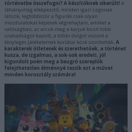
történetbe összefogni? A készítőknek sikerült!
A
látványvilág elképesztő, minden igazi Legonak
látszik, legtöbbször a figurák csak olyan
mozdulatokat képesek végrehajtani, amiket a
valóságban, az arcuk meg a karjuk kicsit több
szabadságot kapott, a többi dolgot viszont a
tényleges játékelemek korlátai közé szorították.
A
karakterek ötletesek és szerethetőek, a történet
kusza, de izgalmas, a sok-sok eredeti, jól
kigondolt poén meg a beugró szereplők
felejthetetlen élménnyé teszik ezt a művet
minden korosztály számára!