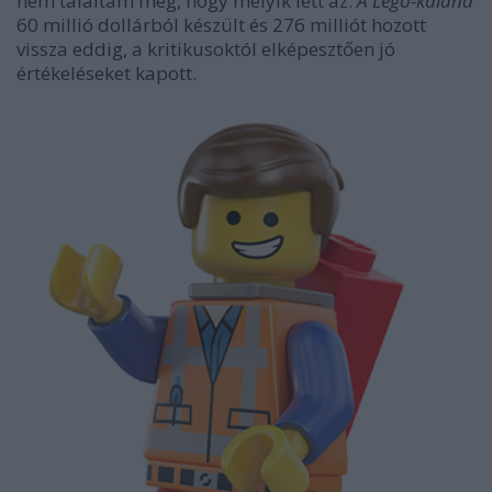
nem találtam meg, hogy melyik lett az.
A Lego-kaland
60 millió dollárból készült és 276 milliót hozott
vissza eddig, a kritikusoktól elképesztően jó
értékeléseket kapott.