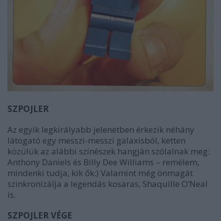
SZPOJLER
Az egyik legkirályabb jelenetben érkezik néhány
látogató egy messzi-messzi galaxisból, ketten
közülük az alábbi színészek hangján szólalnak meg:
Anthony Daniels és Billy Dee Williams – remélem,
mindenki tudja, kik ők:) Valamint még önmagát
szinkronizálja a legendás kosaras, Shaquille O’Neal
is.
SZPOJLER VÉGE