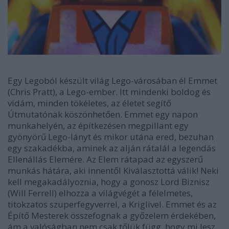
Egy Legoból készült világ Lego-városában él Emmet
(
Chris Pratt), a Lego-ember. Itt mindenki boldog és
vidám, minden tökéletes, az életet segítő
Útmutatónak köszönhetően. Emmet egy napon
munkahelyén, az építkezésen megpillant egy
gyönyörű Lego-lányt és mikor utána ered, bezuhan
egy szakadékba, aminek az alján rátalál a legendás
Ellenállás Elemére. Az Elem rátapad az egyszerű
munkás hátára, aki innentől Kiválasztottá válik! Neki
kell megakadályoznia, hogy a gonosz Lord Biznisz
(Will Ferrell) elhozza a világvégét a félelmetes,
titokzatos szuperfegyverrel, a Kriglivel. Emmet és az
Építő Mesterek összefognak a győzelem érdekében,
ám a valóságban nem csak tőlük függ, hogy mi lesz