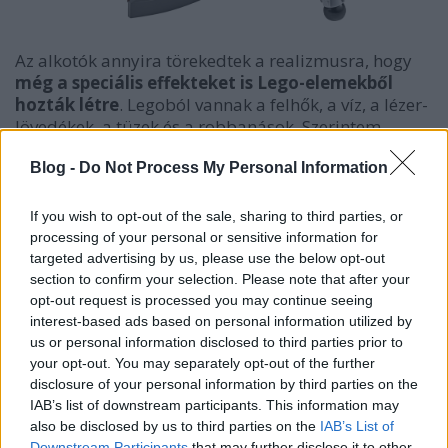
Az alkotók annyira törekedtek a realizmusra, hogy
még a speciális effekteket is Lego-elemekből
hozták létre
. Legoból vannak a felhők, a víz, a lézer-
lövedékek, a tüzek és a robbanások. Szerintem
minden korosztály megtalálhatja a számára ismerős
Blog -
Do Not Process My Personal Information
figurákat, hiszen láthatunk cápát, krokodilt, világító
szellemet, az ismerős építőelemek közt pedig még az
Octan-logó is ott van, Lord Biznisz ugyanis ennek a
If you wish to opt-out of the sale, sharing to third parties, or
cégnek az elnöke:) A közeli képeken lehet látni, hogy
processing of your personal or sensitive information for
mennyi apróságra odafigyeltek, például Emmet
targeted advertising by us, please use the below opt-out
arcán vannak aprócska felületi sérülések, a szemein
section to confirm your selection. Please note that after your
némi kis kopás, Benny-nek törött a sisakja és még
opt-out request is processed you may continue seeing
interest-based ads based on personal information utilized by
van egy pár ilyen kis kedvesség.
Külön tetszett a
us or personal information disclosed to third parties prior to
remek humorérzék, amivel a készítők a
your opt-out. You may separately opt-out of the further
társadalomról, a Lego-termékekről és a filmekről
disclosure of your personal information by third parties on the
is aranyos formában mondanak kritikát.
IAB’s list of downstream participants. This information may
Felnőttként nézve félreérhetetlen a nem létező
also be disclosed by us to third parties on the
IAB’s List of
tökéletes államról alkotott „ítélet”, a tehetetlen
Downstream Participants
that may further disclose it to other