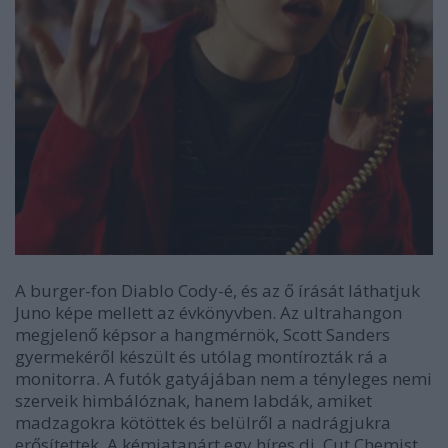
A burger-fon Diablo Cody-é, és az ő írását láthatjuk
Juno képe mellett az évkönyvben. Az ultrahangon
megjelenő képsor a hangmérnök, Scott Sanders
gyermekéről készült és utólag montírozták rá a
monitorra. A futók gatyájában nem a tényleges nemi
szerveik himbálóznak, hanem labdák, amiket
madzagokra kötöttek és belülről a nadrágjukra
erősítettek. A kémiatanárt egy híres dj, Cut Chemist