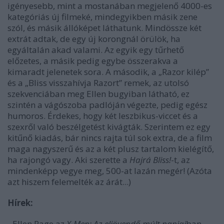
igényesebb, mint a mostanában megjelenő 4000-es
kategóriás új filmeké, mindegyikben másik zene
szól, és másik állóképet láthatunk. Mindössze két
extrát adtak, de egy új korongnál örülök, ha
egyáltalán akad valami. Az egyik egy tűrhető
előzetes, a másik pedig egybe összerakva a
kimaradt jelenetek sora. A második, a „Razor kilép”
és a „Bliss visszahívja Razort” remek, az utolsó
szekvenciában meg Ellen bugyiban látható, ez
szintén a vágószoba padlóján végezte, pedig egész
humoros. Érdekes, hogy két leszbikus-viccet és a
szexről való beszélgetést kivágták. Szerintem ez egy
kitűnő kiadás, bár nincs rajta túl sok extra, de a film
maga nagyszerű és az a két plusz tartalom kielégítő,
ha rajongó vagy. Aki szerette a
Hajrá Bliss!
-t, az
mindenképp vegye meg, 500-at lazán megér! (Azóta
azt hiszem felemelték az árát...)
Hírek:
- Ellen Page az
X-Men: Az eljövendő múlt napjai
ban