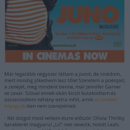
Már legalább négyszer láttam a
Juno
t, de imádom,
mert mindig jókedvem lesz tőle! Szeretem a poénjait,
a zenéjét, meg mindent benne, már Jennifer Garner
se zavar. Szóval ennek okán kicsit kutakodtam és
összeszedtem néhány extra infót, amik
az eredeti
bejegyzés
ben nem szerepelnek:
- Két dolgot most vettem észre először: Olivia Thrilby
karakterét magyarul „Líí”-nek nevezik, holott Leah,