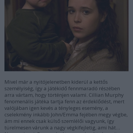
Mivel már a nyitójelenetben kiderül a kettős
személyiség, így a játékidő fennmaradó részében
arra vártam, hogy történjen valami. Cillian Murphy
fenomenális játéka tartja fenn az érdeklődést, mert
valójában igen kevés a tényleges esemény, a
cselekmény inkább John/Emma fejében megy végbe,
ám mi ennek csak külső szemlélői vagyunk, így
türelmesen várunk a nagy végkifejletig, ami hát…