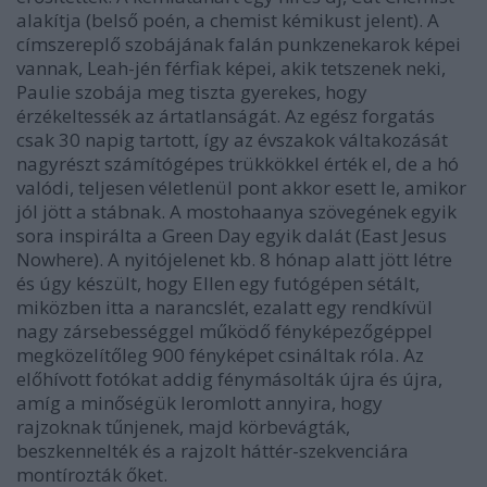
alakítja (belső poén, a chemist kémikust jelent). A
címszereplő szobájának falán punkzenekarok képei
vannak, Leah-jén férfiak képei, akik tetszenek neki,
Paulie szobája meg tiszta gyerekes, hogy
érzékeltessék az ártatlanságát. Az egész forgatás
csak 30 napig tartott, így az évszakok váltakozását
nagyrészt számítógépes trükkökkel érték el, de a hó
valódi, teljesen véletlenül pont akkor esett le, amikor
jól jött a stábnak. A mostohaanya szövegének egyik
sora inspirálta a Green Day egyik dalát (East Jesus
Nowhere). A nyitójelenet kb. 8 hónap alatt jött létre
és úgy készült, hogy Ellen egy futógépen sétált,
miközben itta a narancslét, ezalatt egy rendkívül
nagy zársebességgel működő fényképezőgéppel
megközelítőleg 900 fényképet csináltak róla. Az
előhívott fotókat addig fénymásolták újra és újra,
amíg a minőségük leromlott annyira, hogy
rajzoknak tűnjenek, majd körbevágták,
beszkennelték és a rajzolt háttér-szekvenciára
montírozták őket.