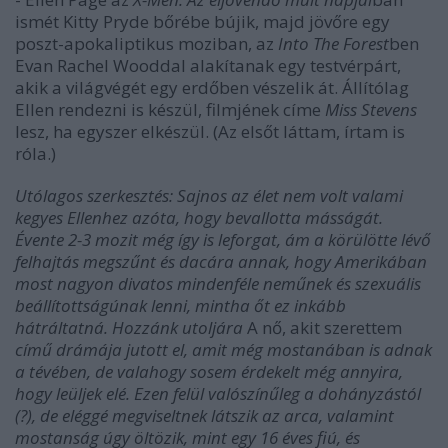
ismét Kitty Pryde bőrébe bújik, majd jövőre egy
poszt-apokaliptikus moziban, az
Into The Forest
ben
Evan Rachel Wooddal alakítanak egy testvérpárt,
akik a világvégét egy erdőben vészelik át. Állítólag
Ellen rendezni is készül, filmjének címe
Miss Stevens
lesz, ha egyszer elkészül. (Az elsőt láttam, írtam is
róla.)
Utólagos szerkesztés: Sajnos az élet nem volt valami
kegyes Ellenhez azóta, hogy bevallotta másságát.
Évente 2-3 mozit még így is leforgat, ám a körülötte lévő
felhajtás megszűnt és dacára annak, hogy Amerikában
most nagyon divatos mindenféle neműnek és szexuális
beállítottságúnak lenni, mintha őt ez inkább
hátráltatná. Hozzánk utoljára
A nő, akit szerettem
című drámája jutott el, amit még mostanában is adnak
a tévében, de valahogy sosem érdekelt még annyira,
hogy leüljek elé. Ezen felül valószínűleg a dohányzástól
(?), de eléggé megviseltnek látszik az arca, valamint
mostanság úgy öltözik, mint egy 16 éves fiú, és