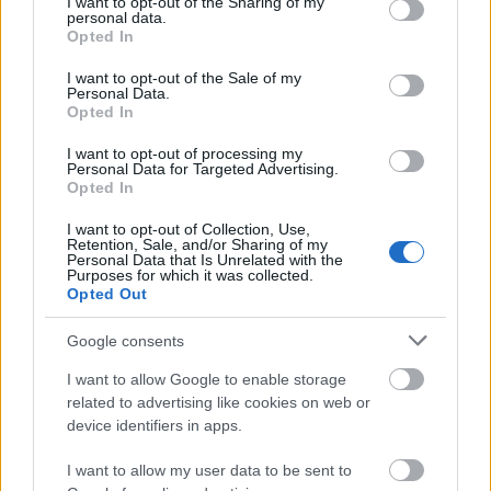
not limited to your visit or usage behaviour. You may click to
I want to opt-out of the Sharing of my
sikerült, ebben mindenfélét összehordtam erről az
personal data.
grant or deny consent to Google and its third-party tags to
Opted In
alkotásról, a poén pedig az, hogy fele ennyi szót sem
use your data for below specified purposes in below Google
érdemel. A hangfájl törlésre került, a
Peacock
meg
consent section.
I want to opt-out of the Sale of my
csúszott 18 napot, mára, Ellen Page születésnapjára,
Personal Data.
merthogy miatta néztem meg. Mivel a
Opted In
filmográfiájában már csak ez meg a
The Stone Angel
I want to opt-out of processing my
maradtak, amik esetleg érdekesnek látszódtak, hát,
Personal Data for Targeted Advertising.
emellett döntöttem – utólag gondolkodom, hogy
Opted In
vajon a másik választás jobb lett volna-e? (Aztán ezt
I want to opt-out of Collection, Use,
is láttam, nagy csalódás volt...) Olvassátok el a cikket
Retention, Sale, and/or Sharing of my
és abból kiderül, hogy rosszul voksoltam vagy sem!
Personal Data that Is Unrelated with the
Purposes for which it was collected.
Opted Out
Google consents
I want to allow Google to enable storage
related to advertising like cookies on web or
device identifiers in apps.
I want to allow my user data to be sent to