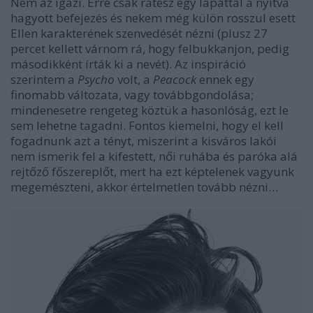
Nem az igazi. Erre csak rátesz egy lapáttal a nyitva
hagyott befejezés és nekem még külön rosszul esett
Ellen karakterének szenvedését nézni (plusz 27
percet kellett várnom rá, hogy felbukkanjon, pedig
másodikként írták ki a nevét). Az inspiráció
szerintem a
Psycho
volt, a
Peacock
ennek egy
finomabb változata, vagy továbbgondolása;
mindenesetre rengeteg köztük a hasonlóság, ezt le
sem lehetne tagadni. Fontos kiemelni, hogy el kell
fogadnunk azt a tényt, miszerint a kisváros lakói
nem ismerik fel a kifestett, női ruhába és paróka alá
rejtőző főszereplőt, mert ha ezt képtelenek vagyunk
megemészteni, akkor értelmetlen tovább nézni…