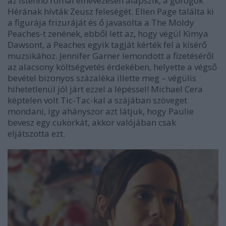
az istennő római elnevezésén alapszik, a görögök
Hérának hívták Zeusz feleségét. Ellen Page találta ki
a figurája frizuráját és ő javasolta a The Moldy
Peaches-t zenének, ebből lett az, hogy végül Kimya
Dawsont, a Peaches egyik tagját kérték fel a kísérő
muzsikához. Jennifer Garner lemondott a fizetéséről
az alacsony költségvetés érdekében, helyette a végső
bevétel bizonyos százaléka illette meg – végülis
hihetetlenül jól járt ezzel a lépéssel! Michael Cera
képtelen volt Tic-Tac-kal a szájában szöveget
mondani, így ahányszor azt látjuk, hogy Paulie
bevesz egy cukorkát, akkor valójában csak
eljátszotta ezt.