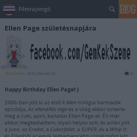
Filmrajongó
Ellen Page születésnapjára
Tévésámán
•
2014. február 21.
0
Happy Birthday Ellen Page!:)
2006-ban jött ki az első
X-Men
-trilógia harmadik
epizódja,
Az ellenállás vége
és a világ ekkor ismerte
meg a cuki, apró, kanadai Ellen Page-et. Én már
akkor megkedveltem, olyan helyes volt, és aztán jött
a
Juno
, az
Eredet
, a
Cukorfalat
, a
SUPER
, és a
Whip It
;
és Ellenből az egyik legkedvencebb színésznőm lett.