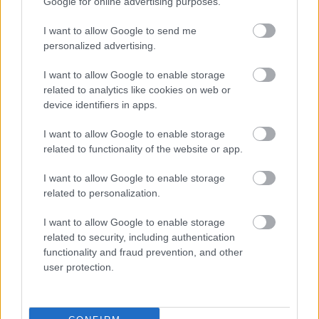
Google for online advertising purposes.
I want to allow Google to send me
personalized advertising.
Egy aprócska város a helyszín, aminek a neve
I want to allow Google to enable storage
megegyezik a címmel, valamikor az ’50-es, ’60-as
related to analytics like cookies on web or
években járunk. Itt él a rendkívül zárkózott, furcsa
device identifiers in apps.
férfi, John, aki szabadidejében gyerekes hobbiknak
hódol, egyébként meg aktatologató a helyi bankban.
I want to allow Google to enable storage
A közösség elismeri a fiatalember szorgalmát, ám
related to functionality of the website or app.
senki sem tudja, valójában milyen. Egy napon aztán
a kormányzó-választás jelöltjének feldíszített vonata
I want to allow Google to enable storage
kisiklik, a mozdony pedig éppen John udvarán
related to personalization.
landol, ahol kis híján agyoncsap egy fiatal nőt, akit a
helyszínre érkező lakosok közül még sosem látott
I want to allow Google to enable storage
senki. Az Emmaként bemutatkozó teremtésről úgy
related to security, including authentication
látszik, hogy hősünk felesége, ám valójában egészen
functionality and fraud prevention, and other
másvalaki. John és Emma ugyanaz az ember (Cillian
user protection.
Murphy), ám a közös testben két személyiség
rejtőzik, akik elképesztő szimbiózisban élnek, viszont
egyik sem tudja, miket tesz a másik. A vonatban rejlő