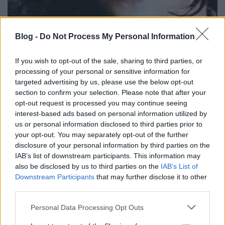
Blog -
Do Not Process My Personal Information
If you wish to opt-out of the sale, sharing to third parties, or
processing of your personal or sensitive information for
targeted advertising by us, please use the below opt-out
section to confirm your selection. Please note that after your
opt-out request is processed you may continue seeing
interest-based ads based on personal information utilized by
us or personal information disclosed to third parties prior to
your opt-out. You may separately opt-out of the further
disclosure of your personal information by third parties on the
IAB’s list of downstream participants. This information may
also be disclosed by us to third parties on the
IAB’s List of
Downstream Participants
that may further disclose it to other
Ezt eredetileg a blog szülinapjára készült bejegyzés
third parties.
második filmjének szerettem volna, de mivel videót
Please note that this website/app uses one or more Google
Personal Data Processing Opt Outs
csináltam és nem írást, így másként alakultak a
services and may gather and store information including but
dolgok. Lett egy felvétel, ami fél óra hosszúra