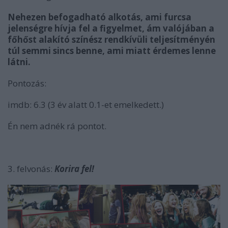
Nehezen befogadható alkotás, ami furcsa
jelenségre hívja fel a figyelmet, ám valójában a
főhőst alakító színész rendkívüli teljesítményén
túl semmi sincs benne, ami miatt érdemes lenne
látni.
Pontozás:
imdb: 6.3 (3 év alatt 0.1-et emelkedett.)
Én nem adnék rá pontot.
3. felvonás:
Korira fel!