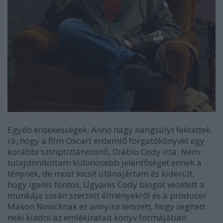
Egyéb érdekességek: Anno nagy hangsúlyt fektettek
rá, hogy a film Oscart érdemlő forgatókönyvét egy
korábbi sztriptíztáncosnő, Diablo Cody írta. Nem
tulajdonítottam különösebb jelentőséget ennek a
ténynek, de most kicsit utánajártam és kiderült,
hogy igenis fontos. Ugyanis Cody blogot vezetett a
munkája során szerzett élményekről és a producer
Mason Novicknak ez annyira tetszett, hogy segített
neki kiadni az emlékiratait könyv formájában.