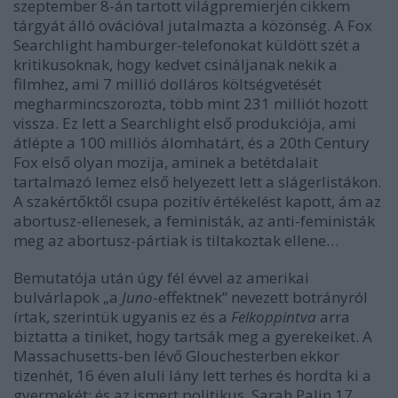
szeptember 8-án tartott világpremierjén cikkem
tárgyát álló ovációval jutalmazta a közönség. A Fox
Searchlight hamburger-telefonokat küldött szét a
kritikusoknak, hogy kedvet csináljanak nekik a
filmhez, ami 7 millió dolláros költségvetését
megharmincszorozta, több mint 231 milliót hozott
vissza. Ez lett a Searchlight első produkciója, ami
átlépte a 100 milliós álomhatárt, és a 20th Century
Fox első olyan mozija, aminek a betétdalait
tartalmazó lemez első helyezett lett a slágerlistákon.
A szakértőktől csupa pozitív értékelést kapott, ám az
abortusz-ellenesek, a feministák, az anti-feministák
meg az abortusz-pártiak is tiltakoztak ellene…
Bemutatója után úgy fél évvel az amerikai
bulvárlapok „a
Juno
-effektnek” nevezett botrányról
írtak, szerintük ugyanis ez és a
Felkoppintva
arra
biztatta a tiniket, hogy tartsák meg a gyerekeiket. A
Massachusetts-ben lévő Glouchesterben ekkor
tizenhét, 16 éven aluli lány lett terhes és hordta ki a
gyermekét; és az ismert politikus, Sarah Palin 17