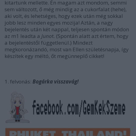
kitartunk mellette. Én magam azt mondom, semmi
sem változott, ő még mindig az a cukorfalat (hehe),
aki volt, és lehetséges, hogy ezek után még sokkal
jobb lesz minden egyes mozija! Aztán, a nagy
bejelentés után két nappal, teljesen spontán módon
az m1 leadta a
Juno
t. (Spontán alatt azt értem, hogy
a bejelentéstől függetlenül.) Mindezt
megkoronázandó, most van Ellen születésnapja, így
készítek egy méltó, őt megünneplő cikket!
1. felvonás:
Bogárka visszavág!