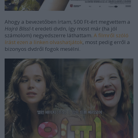
Ahogy a bevezetőben írtam, 500 Ft-ért megvettem a
Hajrá Bliss!
-t eredeti dvdn, így most már (ha jól
számolom) negyedszerre láthattam.
A filmről szóló
írást ezen a linken olvashatjátok
, most pedig erről a
bizonyos dvdről fogok mesélni.