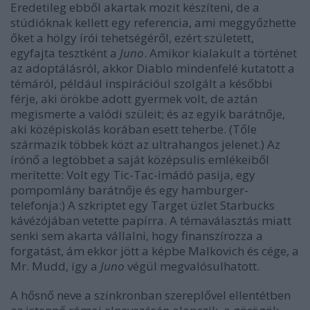
Eredetileg ebből akartak mozit készíteni, de a
stúdióknak kellett egy referencia, ami meggyőzhette
őket a hölgy írói tehetségéről, ezért született,
egyfajta tesztként a
Juno
. Amikor kialakult a történet
az adoptálásról, akkor Diablo mindenfelé kutatott a
témáról, például inspirációul szolgált a későbbi
férje, aki örökbe adott gyermek volt, de aztán
megismerte a valódi szüleit; és az egyik barátnője,
aki középiskolás korában esett teherbe. (Tőle
származik többek közt az ultrahangos jelenet.) Az
írónő a legtöbbet a saját középsulis emlékeiből
merítette: Volt egy Tic-Tac-imádó pasija, egy
pompomlány barátnője és egy hamburger-
telefonja:) A szkriptet egy Target üzlet Starbucks
kávézójában vetette papírra. A témaválasztás miatt
senki sem akarta vállalni, hogy finanszírozza a
forgatást, ám ekkor jött a képbe Malkovich és cége, a
Mr. Mudd, így a
Juno
végül megvalósulhatott.
A hősnő neve a szinkronban szereplővel ellentétben