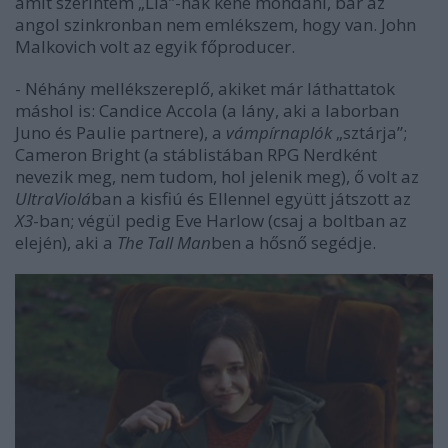
amit szerintem „Liá”-nak kéne mondani, bár az
angol szinkronban nem emlékszem, hogy van. John
Malkovich volt az egyik főproducer.
- Néhány mellékszereplő, akiket már láthattatok
máshol is: Candice Accola (a lány, aki a laborban
Juno és Paulie partnere), a
vámpírnaplók
„sztárja”;
Cameron Bright (a stáblistában RPG Nerdként
nevezik meg, nem tudom, hol jelenik meg), ő volt az
UltraViolá
ban a kisfiú és Ellennel együtt játszott az
X3
-ban; végül pedig Eve Harlow (csaj a boltban az
elején), aki a
The Tall Man
ben a hősnő segédje.