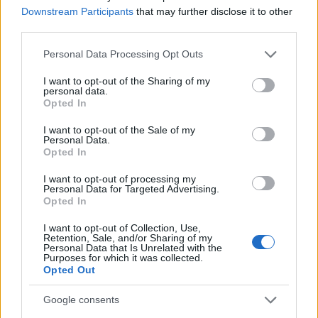
újságíró ideája elevenedik meg, amire a koronát a
Downstream Participants
that may further disclose it to other
befejezés teszi fel, mikor megtudhatjuk, mi lett vele.
third parties.
Hauer és Richardson már régóta kiérdemelték
Please note that this website/app uses one or more Google
helyüket a legkitűnőbb karakterszínészek
Personal Data Processing Opt Outs
services and may gather and store information including but
panteonjában, itt mindketten bizonyíthatják
not limited to your visit or usage behaviour. You may click to
I want to opt-out of the Sharing of my
tehetségüket, bár March összetett figurája mellett a
personal data.
grant or deny consent to Google and its third-party tags to
zsurnaliszta hölgy csak másodhegedűs. A
Opted In
use your data for below specified purposes in below Google
mellékalakok közül Peter Vaughan (az SS vezére)
consent section.
I want to opt-out of the Sale of my
lehet ismerős, akit a vak Aemon mesterként
Personal Data.
láthatunk a
Trónok Harcá
ban; a többiek közül Jean
Opted In
Marsh-ot (az egész összeesküvést megtestesítő Anna
von Hagen) és Rudolph Fleischert (a csupán egy
I want to opt-out of processing my
Personal Data for Targeted Advertising.
jelentben látható, ám mégis félelmetes Hitler)
Opted In
emelném ki. A sztoriban van néhány kisebb
mellékszál, mondjuk maguk a gyilkosságok is ide
I want to opt-out of Collection, Use,
Retention, Sale, and/or Sharing of my
tartoznak, de a legérdekesebb a March-ot és fiát
Personal Data that Is Unrelated with the
bemutató tragikus eseménysor. A rendező
Purposes for which it was collected.
Opted Out
Christopher Menaul volt, ő elsősorban tv-sorozatok
és tv-filmek készítőjeként ismert.
Google consents