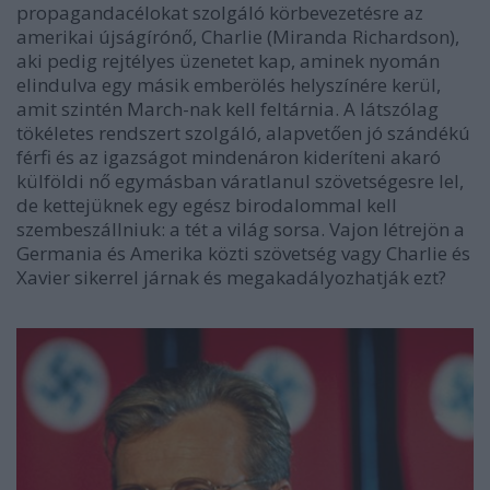
propagandacélokat szolgáló körbevezetésre az
amerikai újságírónő, Charlie (Miranda Richardson),
aki pedig rejtélyes üzenetet kap, aminek nyomán
elindulva egy másik emberölés helyszínére kerül,
amit szintén March-nak kell feltárnia. A látszólag
tökéletes rendszert szolgáló, alapvetően jó szándékú
férfi és az igazságot mindenáron kideríteni akaró
külföldi nő egymásban váratlanul szövetségesre lel,
de kettejüknek egy egész birodalommal kell
szembeszállniuk: a tét a világ sorsa. Vajon létrejön a
Germania és Amerika közti szövetség vagy Charlie és
Xavier sikerrel járnak és megakadályozhatják ezt?