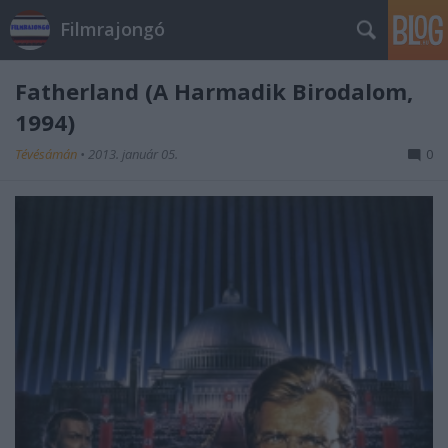
Filmrajongó
Fatherland (A Harmadik Birodalom,
1994)
Tévésámán
•
2013. január 05.
0