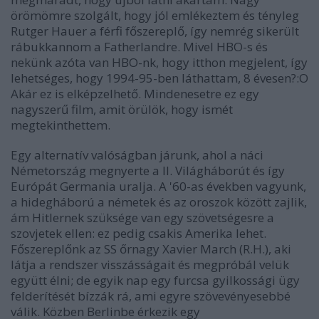
örömömre szolgált, hogy jól emlékeztem és tényleg
Rutger Hauer a férfi főszereplő, így nemrég sikerült
rábukkannom a
Fatherland
re. Mivel HBO-s és
nekünk azóta van HBO-nk, hogy itthon megjelent, így
lehetséges, hogy 1994-95-ben láthattam, 8 évesen?:O
Akár ez is elképzelhető. Mindenesetre ez egy
nagyszerű film, amit örülök, hogy ismét
megtekinthettem.
Egy alternatív valóságban járunk, ahol a náci
Németország megnyerte a II. Világháborút és így
Európát Germania uralja. A '60-as években vagyunk,
a hidegháború a németek és az oroszok között zajlik,
ám Hitlernek szüksége van egy szövetségesre a
szovjetek ellen: ez pedig csakis Amerika lehet.
Főszereplőnk az SS őrnagy Xavier March (R.H.), aki
látja a rendszer visszásságait és megpróbál velük
együtt élni; de egyik nap egy furcsa gyilkossági ügy
felderítését bízzák rá, ami egyre szövevényesebbé
válik. Közben Berlinbe érkezik egy