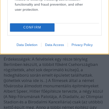
functionality and fraud prevention, and other
user protection.
CONFIRM
Data Deletion
Data Access
Privacy Policy
"Nem ölhetünk meg angyalokat, igaz?"
Érdekességek: A felvételek egy része tényleg
Berlinben készült, a többit főként Csehországban
rögzítették, ahol sok deprimáló külsejű, a
hidegháború során emelt épületet találhattak.
(Jöhettek volna ide is...) A filmesek által a német
fővárosba álmodott monumentális építményeket
Albert Speer, Hitler főépítésze tervezte, a négy közül
(A Nép Fórumának Palotája, A Diadalív, az Olimpiai
Stadion és a Birodalmi Kancellária) csak (az utóbbi)
kettő épült meg. Anno a többi német építész úgy