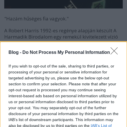
"Hazám hűséges fia vagyok."
A Robert Harris 1992-es regénye alapján készült
A
Harmadik Birodalom
egy remekül kivitelezett vízió
arról, hogy mi történt volna, ha a szövetségesek
elveszítik a nagy háborút; és miközben az író által
Blog -
Do Not Process My Personal Information
kitűnően felvázolt Reich mindennapjaiba,
működésébe és a világ többi része felé mutatott
If you wish to opt-out of the sale, sharing to third parties, or
álarca mögé is beleláthatunk, kibontakozik előttünk
processing of your personal or sensitive information for
az a szövevényes összeesküvés, ami végül mégiscsak
targeted advertising by us, please use the below opt-out
megbuktathatja a 75 éves Hitlert. A dolog
section to confirm your selection. Please note that after your
pikantériája Xavier figurája, akit más néven és más
opt-out request is processed you may continue seeing
külsővel, de mindenütt megtalálhatunk a
interest-based ads based on personal information utilized by
disztópikus, diktatúrákkal foglalkozó filmekben;
us or personal information disclosed to third parties prior to
például ő Finch nyomozó a
V mint Vérbosszú
ból, aki
your opt-out. You may separately opt-out of the further
a rendszer egyik fogaskereke, de aztán mindenütt
disclosure of your personal information by third parties on the
szembesül vele, hogy a békésnek tűnő felszín alatt
IAB’s list of downstream participants. This information may
elnyomás van. Charlie alakjában az oknyomozó
also be disclosed by us to third parties on the
IAB’s List of