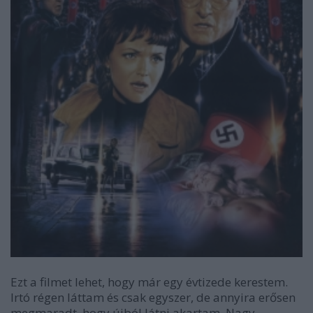
Ezt a filmet lehet, hogy már egy évtizede kerestem.
Irtó régen láttam és csak egyszer, de annyira erősen
megmaradt, hogy újból látni akartam. Nagy