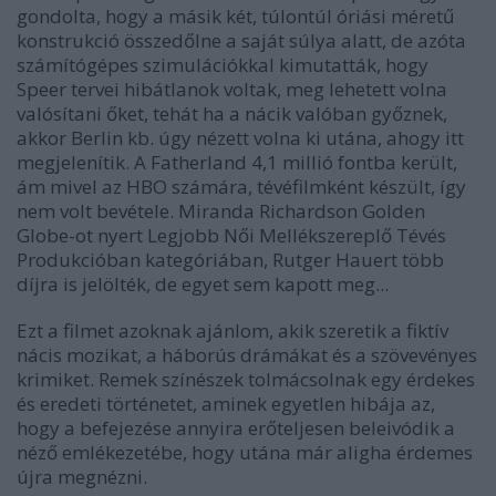
gondolta, hogy a másik két, túlontúl óriási méretű
konstrukció összedőlne a saját súlya alatt, de azóta
számítógépes szimulációkkal kimutatták, hogy
Speer tervei hibátlanok voltak, meg lehetett volna
valósítani őket, tehát ha a nácik valóban győznek,
akkor Berlin kb. úgy nézett volna ki utána, ahogy itt
megjelenítik. A
Fatherland
4,1 millió fontba került,
ám mivel az HBO számára, tévéfilmként készült, így
nem volt bevétele. Miranda Richardson Golden
Globe-ot nyert Legjobb Női Mellékszereplő Tévés
Produkcióban kategóriában, Rutger Hauert több
díjra is jelölték, de egyet sem kapott meg...
Ezt a filmet azoknak ajánlom, akik szeretik a fiktív
nácis mozikat, a háborús drámákat és a szövevényes
krimiket.
Remek színészek tolmácsolnak egy érdekes
és eredeti történetet
, aminek egyetlen hibája az,
hogy
a befejezése
annyira
erőteljesen beleivódik a
néző emlékezetébe
, hogy utána már aligha érdemes
újra megnézni.