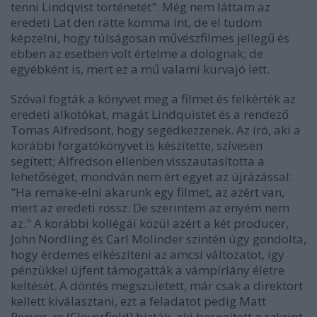
tenni Lindqvist történetét"
. Még nem láttam az
eredeti
Lat den rätte komma in
t, de el tudom
képzelni, hogy túlságosan művészfilmes jellegű és
ebben az esetben volt értelme a dolognak; de
egyébként is, mert ez a mű valami kurvajó lett.
Szóval fogták a könyvet meg a filmet és felkérték az
eredeti alkotókat, magát Lindquistet és a rendező
Tomas Alfredsont, hogy segédkezzenek. Az író, aki a
korábbi forgatókönyvet is készítette, szívesen
segített; Alfredson ellenben visszautasította a
lehetőséget, mondván nem ért egyet az újrázással:
"Ha remake-elni akarunk egy filmet, az azért van,
mert az eredeti rossz. De szerintem az enyém nem
az."
A korábbi kollégái közül azért a két producer,
John Nordling és Carl Molinder szintén úgy gondolta,
hogy érdemes elkészíteni az amcsi változatot, így
pénzükkel újfent támogatták a vámpírlány életre
keltését. A döntés megszületett, már csak a direktort
kellett kiválasztani, ezt a feladatot pedig Matt
Reeves-re (
Cloverfield
) bízták, aki
besegített
a szkript