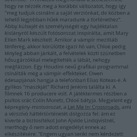
hogy ne nézzék meg a korábbi változatot, hogy így
"meg tudjuk csinálni a saját verziónkat, de közben a
lehető legjobban hűek maradunk a történethez"
.
Abby külsejét és személyiségét egy hajléktalan
kislányról készült fotósorozat inspirálta, amit Mary
Ellen Mark készített. Amikor a vámpír mezítláb
ténfereg, akkor körülötte igazi hó van, Chloë pedig
tényleg abban járkált, a felvételek közti szünetben
hősugárzókkal melegítették a lábát, nehogy
megfázzon. Egy Houdini nevű grafikai programmal
csinálták meg a vámpír-effekteket. Owen
édesapjának hangja a telefonban Elias Koteas-é. A
gyilkos "maszkját" Richard Jenkins találta ki. A
filmnek 16 producere volt. A játéktermes részben a
pultos srác Colin Moretz, Chloë bátyja. Megjelent egy
képregény-minisorozat, a
Let Me In: Crossroads
, ami
a vérszívó háttértörténetét dolgozza fel; ám ez
kiverte a biztosítékot John Ajvide Lindqvistnél,
merthogy ő nem adott engedélyt ennek az
elkészítésére:
"Engem ugyan senki nem kérdezett