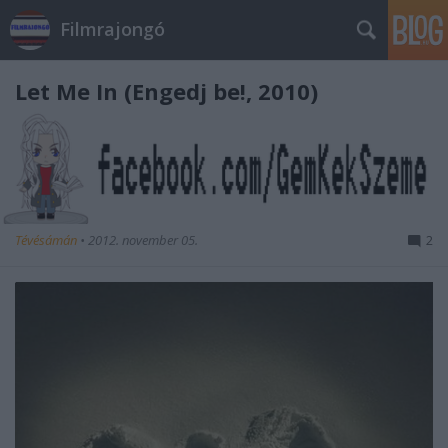
Filmrajongó
Let Me In (Engedj be!, 2010)
Tévésámán
•
2012. november 05.
2