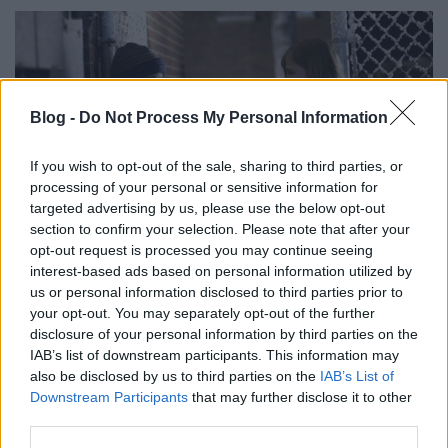
Blog -
Do Not Process My Personal Information
If you wish to opt-out of the sale, sharing to third parties, or
processing of your personal or sensitive information for
targeted advertising by us, please use the below opt-out
section to confirm your selection. Please note that after your
opt-out request is processed you may continue seeing
interest-based ads based on personal information utilized by
us or personal information disclosed to third parties prior to
your opt-out. You may separately opt-out of the further
Ha már a történetnél járunk, bármennyire is tetszett
disclosure of your personal information by third parties on the
ez a film, meg kell említenem, hogy
az események
IAB’s list of downstream participants. This information may
alakulása sokszor kitalálható, ám ez nem igazán
also be disclosed by us to third parties on the
IAB’s List of
zavaró, mert aminek ütnie kell, az üt.
A baleset és a
Downstream Participants
that may further disclose it to other
kórházi tűz nagyon durvák, nem csak látványilag,
third parties.
hanem mert annyira átélhetőek, szinte a saját