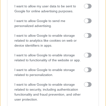
I want to allow my user data to be sent to
Google for online advertising purposes.
I want to allow Google to send me
personalized advertising.
I want to allow Google to enable storage
related to analytics like cookies on web or
Kodi Smit-McPhee alkatilag mintha csak erre a
device identifiers in apps.
szerepre termett volna, lányos arcával,
soványságával és vékony hangjával nagyszerűen
I want to allow Google to enable storage
adja vissza a többiek által bántalmazott, magát a
related to functionality of the website or app.
világban egyedülállónak érző és némileg beteges
fantáziával megáldott fiút, aki viszont mindezek
I want to allow Google to enable storage
dacára alapvetően jó szándékú és kedves. Chloë
related to personalization.
Grace Moretz mindenki mást háttérbe szorít,
lehengerlően játssza a törékenynek, védtelennek
I want to allow Google to enable storage
látszó, ám valójában rémisztően erős kislányt, aki
related to security, including authentication
ragadozóként kénytelen élni. Az arca annyira furcsa,
functionality and fraud prevention, and other
mert bizonyos esetekben nagyon szépnek, máskor
user protection.
borzasztóan csúnyának látszik és