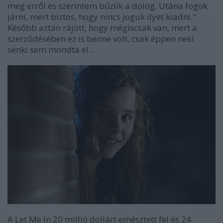
meg erről és szerintem bűzlik a dolog. Utána fogok
járni, mert biztos, hogy nincs joguk ilyet kiadni."
Később aztán rájött, hogy mégiscsak van, mert a
szerződésében ez is benne volt, csak éppen neki
senki sem mondta el...
A
Let Me In
20 millió dollárt emésztett fel és 24