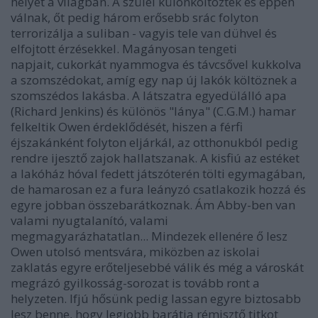
helyét a világban. A szülei különköltöztek és éppen
válnak, őt pedig három erősebb srác folyton
terrorizálja a suliban - vagyis tele van dühvel és
elfojtott érzésekkel. Magányosan tengeti
napjait,
cukorkát nyammogva és
távcsővel kukkolva
a szomszédokat, amíg egy nap új lakók költöznek a
szomszédos lakásba. A látszatra egyedülálló apa
(Richard Jenkins) és különös "lánya" (C.G.M.) hamar
felkeltik Owen érdeklődését, hiszen a férfi
éjszakánként folyton eljárkál, az otthonukból pedig
rendre ijesztő zajok hallatszanak. A kisfiú az estéket
a lakóház hóval fedett játszóterén tölti egymagában,
de hamarosan ez a fura leányzó csatlakozik hozzá és
egyre jobban összebarátkoznak. Ám Abby-ben van
valami nyugtalanító, valami
megmagyarázhatatlan... Mindezek ellenére ő lesz
Owen utolsó mentsvára, miközben az iskolai
zaklatás egyre erőteljesebbé válik és még a városkát
megrázó gyilkosság-sorozat is tovább ront a
helyzeten. Ifjú hősünk pedig lassan egyre biztosabb
lesz benne, hogy legjobb barátja rémisztő titkot