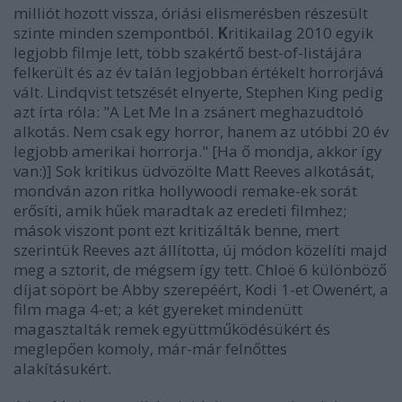
milliót hozott vissza, óriási elismerésben részesült
szinte minden szempontból.
K
ritikailag
2010 egyik
legjobb filmje lett,
több szakértő best-of-listájára
felkerült és
az év talán legjobban értékelt horrorjá
vá
vált. Lindqvist tetszését elnyerte, Stephen King pedig
azt írta róla:
"A
Let Me In
a zsánert meghazudtoló
alkotás. Nem csak egy horror, hanem az utóbbi 20 év
legjobb amerikai horrorja."
[Ha ő mondja, akkor így
van:)] Sok kritikus üdvözölte Matt Reeves alkotását,
mondván azon ritka hollywoodi remake-ek sorát
erősíti, amik hűek maradtak az eredeti filmhez;
mások viszont pont ezt kritizálták benne, mert
szerintük Reeves azt állította, új módon közelíti majd
meg a sztorit, de mégsem így tett. Chloë 6 különböző
díjat söpört be Abby szerepéért, Kodi 1-et Owenért, a
film maga 4-et; a két gyereket mindenütt
magasztalták remek együttműködésükért és
meglepően komoly, már-már felnőttes
alakításukért.