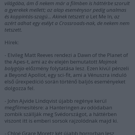
világába, ám ő nekem már a filmben is háttérbe szorult
a gyerekek mellett; az alap eseménysor pedig unalmas
és koppintás-szagú... Akinek tetszett a
Let Me In
, az
azért adhat egy esélyt a Crossroads-nak, de nekem nem
tetszett.
Hírek:
- Elvileg Matt Reeves rendezi a
Dawn of the Planet of
the Apes
-t, ami az év elején bemutatott
Majmok
bolygója
-előzmény folytatása lesz. Ezen kívül pénzeli
a
Beyond Apollo
t, egy sci-fit, ami a Vénuszra induló
első űrexpedíció során történő baljós eseményeket
dolgozza fel.
- John Ajvide Lindqvist újabb regénye kerül
megfilmesítésre: a
Hanteringen av odöda
ban
zombik szállják meg Svédországot, a háttérben
viszont itt is emberi sorsok rajzolódnak majd ki.
- Chloë Grace Moretz két újabb horrorban lesz