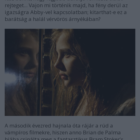
rejteget... Vajon mi történik majd, ha fény derül az
igazságra Abby-vel kapcsolatban; kitarthat-e ez a
barátság a halál vérvörös árnyékában?
A második évezred hajnala óta
rájár a rúd a
vámpíros filmekre
, hiszen anno Brian de Palma
hiába csinálta meg a fantasztikus
Bram Stoker's