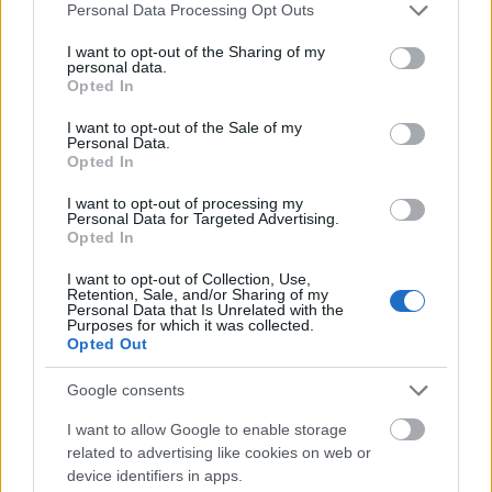
bőrömön éreztem a fájdalmat a nézésük közben; az
Please note that this website/app uses one or more Google
Personal Data Processing Opt Outs
abszolút csúcspont viszont az, amikor a nyomozó
services and may gather and store information including but
készül benyitni a fürdőszobába a vége felé. Akkor
not limited to your visit or usage behaviour. You may click to
I want to opt-out of the Sharing of my
personal data.
minden egyes idegszálam pattanásig feszült, pedig
grant or deny consent to Google and its third-party tags to
Opted In
use your data for below specified purposes in below Google
gyakorlatilag semmi nem történik... A képi világ
consent section.
sötét és nyomasztó, ám ez csak még inkább
I want to opt-out of the Sale of my
Personal Data.
felemelővé teszi azt a néhány boldog pillanatot, amit
Opted In
a két gyermek barátsága szolgáltat. A néznivalót a
'80-as évek zenéi festik alá, bár én csak két számot
I want to opt-out of processing my
Personal Data for Targeted Advertising.
ismertem közülük, a Turning Japanese-t és a Do You
Opted In
Really Want To Hurt Me-t, ezek együtt kb. fél percet
szólnak.
I want to opt-out of Collection, Use,
Retention, Sale, and/or Sharing of my
Personal Data that Is Unrelated with the
Purposes for which it was collected.
Opted Out
Google consents
I want to allow Google to enable storage
related to advertising like cookies on web or
device identifiers in apps.