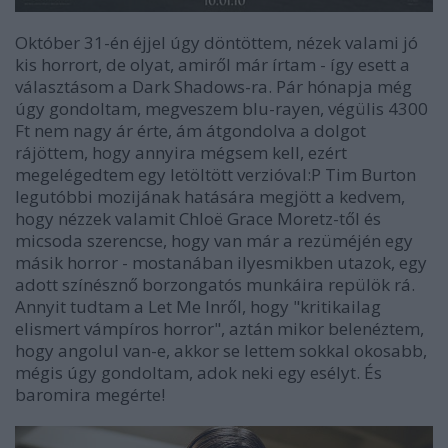
Október 31-én éjjel úgy döntöttem, nézek valami jó
kis horrort, de olyat, amiről már írtam - így esett a
választásom a
Dark Shadows
-ra. Pár hónapja még
úgy gondoltam, megveszem blu-rayen, végülis 4300
Ft nem nagy ár érte, ám átgondolva a dolgot
rájöttem, hogy annyira mégsem kell, ezért
megelégedtem egy letöltött verzióval:P Tim Burton
legutóbbi mozijának hatására megjött a kedvem,
hogy nézzek valamit Chloë Grace Moretz-től és
micsoda szerencse, hogy van már a rezüméjén egy
másik horror - mostanában ilyesmikben utazok, egy
adott színésznő borzongatós munkáira repülök rá.
Annyit tudtam a
Let Me In
ről, hogy
"kritikailag
elismert vámpíros horror"
, aztán mikor belenéztem,
hogy angolul van-e, akkor se lettem sokkal okosabb,
mégis úgy gondoltam, adok neki egy esélyt. És
baromira megérte!