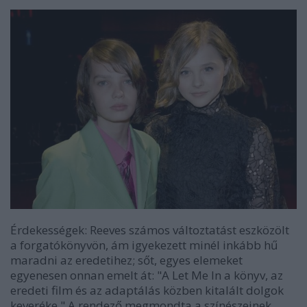
Érdekességek: Reeves számos változtatást eszközölt
a forgatókönyvön, ám igyekezett minél inkább hű
maradni az eredetihez; sőt, egyes elemeket
egyenesen onnan emelt át:
"A
Let Me In
a könyv, az
eredeti film és az adaptálás közben kitalált dolgok
keveréke."
A rendező megmondta a színészeinek,