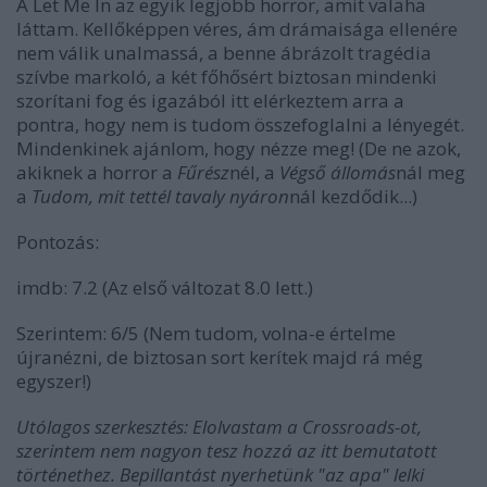
A
Let Me In
az egyik legjobb horror, amit valaha
láttam.
Kellőképpen véres, ám drámaisága ellenére
nem válik unalmassá, a benne ábrázolt tragédia
szívbe markoló, a két főhősért biztosan mindenki
szorítani fog és igazából itt elérkeztem arra a
pontra, hogy nem is tudom összefoglalni a lényegét.
Mindenkinek ajánlom, hogy nézze meg! (De ne azok,
akiknek a horror a
Fűrész
nél, a
Végső állomás
nál meg
a
Tudom, mit tettél tavaly nyáron
nál kezdődik...)
Pontozás:
imdb: 7.2 (Az első változat 8.0 lett.)
Szerintem: 6/5 (Nem tudom, volna-e értelme
újranézni, de biztosan sort kerítek majd rá még
egyszer!)
Utólagos szerkesztés: Elolvastam a Crossroads-ot,
szerintem nem nagyon tesz hozzá az itt bemutatott
történethez. Bepillantást nyerhetünk "az apa" lelki