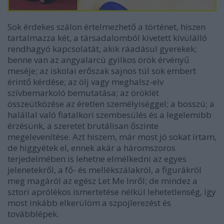
Sok érdekes szálon értelmezhető a történet, hiszen
tartalmazza két, a társadalomból kivetett kívülálló
rendhagyó kapcsolatát, akik ráadásul gyerekek;
benne van az angyalarcú gyilkos örök érvényű
meséje; az iskolai erőszak sajnos túl sok embert
érintő kérdése; az ölj vagy meghalsz-elv
szívbemarkoló bemutatása; az öröklét
összeütközése az éretlen személyiséggel; a bosszú; a
halállal való fiatalkori szembesülés és a legelemibb
érzésünk, a szeretet brutálisan őszinte
megelevenítése. Azt hiszem, már most jó sokat írtam,
de higgyétek el,
ennek akár a háromszoros
terjedelmében is lehetne elmélkedni
az egyes
jelenetekről, a fő- és mellékszálakról, a figurákról
meg magáról
a
z egész
Let Me In
ről
; de mindez a
sztori aprólékos ismertetése nélkül lehetetlenség, így
most inkább elkerülöm a szpojlerezést és
továbblépek.