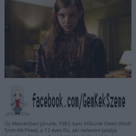
Új-Mexikóban járunk, 1983-ban. Hősünk Owen (Kodi
Smit-McPhee), a 12 éves fiú, aki nehezen találja