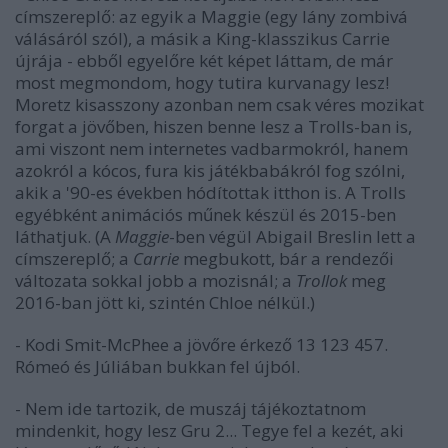
címszereplő: az egyik a
Maggie
(egy lány zombivá
válásáról szól), a másik a King-klasszikus
Carrie
újrája - ebből egyelőre két képet láttam, de már
most megmondom, hogy tutira kurvanagy lesz!
Moretz kisasszony azonban nem csak véres mozikat
forgat a jövőben, hiszen benne lesz a
Trolls
-ban is,
ami viszont nem internetes vadbarmokról, hanem
azokról a kócos, fura kis játékbabákról fog szólni,
akik a '90-es években hódítottak itthon is. A
Trolls
egyébként animációs műnek készül és 2015-ben
láthatjuk. (A
Maggie
-ben végül Abigail Breslin lett a
címszereplő; a
Carrie
megbukott, bár a rendezői
változata sokkal jobb a mozisnál; a
Trollok
meg
2016-ban jött ki, szintén Chloe nélkül.)
- Kodi Smit-McPhee a jövőre érkező 13 123 457.
Rómeó és Júliá
ban bukkan fel újból.
- Nem ide tartozik, de muszáj tájékoztatnom
mindenkit, hogy lesz
Gru 2
... Tegye fel a kezét, aki