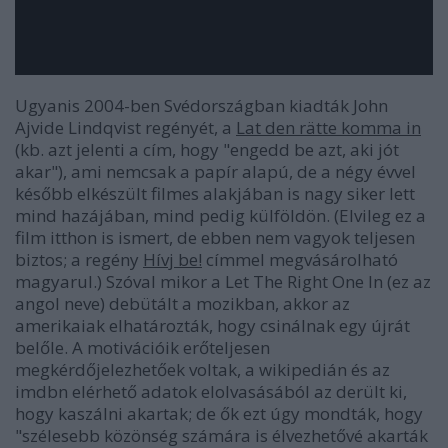
Ugyanis 2004-ben Svédországban kiadták John
Ajvide Lindqvist regényét, a
Lat den rätte komma in
(kb. azt jelenti a cím, hogy "engedd be azt, aki jót
akar"), ami nemcsak a papír alapú, de a négy évvel
később elkészült filmes alakjában is nagy siker lett
mind hazájában, mind pedig külföldön. (Elvileg ez a
film itthon is ismert, de ebben nem vagyok teljesen
biztos; a regény
Hívj be!
címmel megvásárolható
magyarul.) Szóval mikor a
Let The Right One In
(ez az
angol neve) debütált a mozikban, akkor az
amerikaiak elhatározták, hogy csinálnak egy újrát
belőle. A motivációik erőteljesen
megkérdőjelezhetőek voltak, a wikipedián és az
imdbn elérhető adatok elolvasásából az derült ki,
hogy kaszálni akartak; de ők ezt úgy mondták, hogy
"szélesebb közönség számára is élvezhetővé akarták