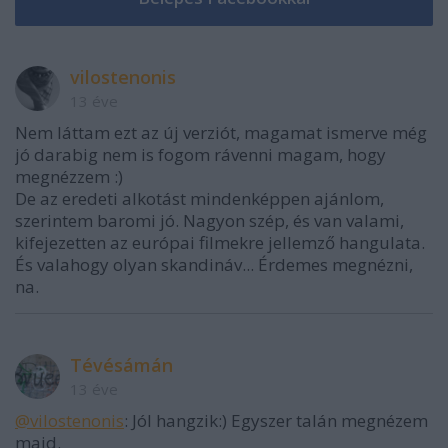
vilostenonis
13 éve
Nem láttam ezt az új verziót, magamat ismerve még
jó darabig nem is fogom rávenni magam, hogy
megnézzem :)
De az eredeti alkotást mindenképpen ajánlom,
szerintem baromi jó. Nagyon szép, és van valami,
kifejezetten az európai filmekre jellemző hangulata.
És valahogy olyan skandináv... Érdemes megnézni,
na.
Tévésámán
13 éve
@vilostenonis
: Jól hangzik:) Egyszer talán megnézem
majd.