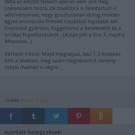
látta az előzőt! Nekem speciel nem volt még
szerencsém hozzá, de továbbra is fenntartom a
véleményemet, hogy gusztustalan dolog minden
egyes animációs filmnek kapásból legalább két
folytatást gyártani, függetlenül a bevételétől és a
kritikai fogadtatásától... (Aztán jött a
Gru 3
, majd a
Minyonok
...)
Várható írások: Majd meglátjuk, lesz 1-2 érdekes
film a tévében, meg talán megnézem
A remény
rabjai
dvdmet is végre.
Címkék:
horror
dráma
Ajánlott bejegyzések: