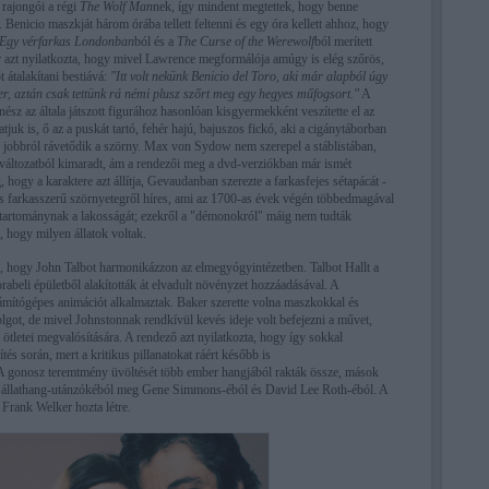
 rajongói a régi
The Wolf Man
nek, így mindent megtettek, hogy benne
Benicio maszkját három órába tellett feltenni és egy óra kellett ahhoz, hogy
Egy vérfarkas Londonban
ból és a
The Curse of the Werewolf
ból merített
er azt nyilatkozta, hogy mivel Lawrence megformálója amúgy is elég szőrös,
 átalakítani bestiává:
"Itt volt nekünk Benicio del Toro, aki már alapból úgy
er, aztán csak tettünk rá némi plusz szőrt meg egy hegyes műfogsort."
A
nész az általa játszott figurához hasonlóan kisgyermekként veszítette el az
atjuk is, ő az a puskát tartó, fehér hajú, bajuszos fickó, aki a cigánytáborban
d jobbról rávetődik a szörny. Max von Sydow nem szerepel a stáblistában,
s változatból kimaradt, ám a rendezői meg a dvd-verziókban már ismét
 hogy a karaktere azt állítja, Gevaudanban szerezte a farkasfejes sétapácát -
 farkasszerű szörnyetegről híres, ami az 1700-as évek végén többedmagával
ia tartománynak a lakosságát; ezekről a "démonokról" máig nem tudták
, hogy milyen állatok voltak.
, hogy John Talbot harmonikázzon az elmegyógyintézetben. Talbot Hallt a
beli épületből alakították át elvadult növényzet hozzáadásával. A
ámítógépes animációt alkalmaztak. Baker szerette volna maszkokkal és
lgot, de mivel Johnstonnak rendkívül kevés ideje volt befejezni a művet,
z ötletei megvalósítására. A rendező azt nyilatkozta, hogy így sokkal
tés során, mert a kritikus pillanatokat ráért később is
 A gonosz teremtmény üvöltését több ember hangjából rakták össze, mások
, állathang-utánzókéból meg Gene Simmons-éból és David Lee Roth-éból. A
t Frank Welker hozta létre.