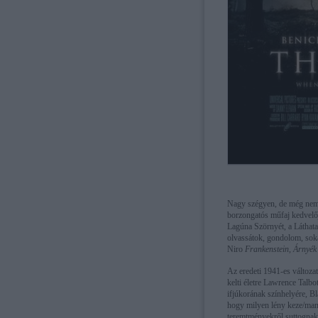
Nagy szégyen, de még nem l
borzongatós műfaj kedvelő
Lagúna Szörnyét, a Láthata
olvassátok, gondolom, so
Niro
Frankenstein
,
Árnyék 
Az eredeti 1941-es változ
kelti életre Lawrence Talbot
ifjúkorának színhelyére, B
hogy milyen lény keze/manc
teremtményekről suttognak