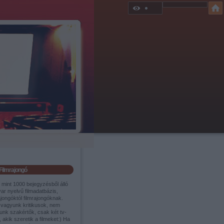
Filmrajongó
 mint 1000 bejegyzésből álló
ar nyelvű filmadatbázis,
ajongóktól filmrajongóknak.
vagyunk kritikusok, nem
unk szakértők, csak két tv-
 akik szeretik a filmeket:) Ha