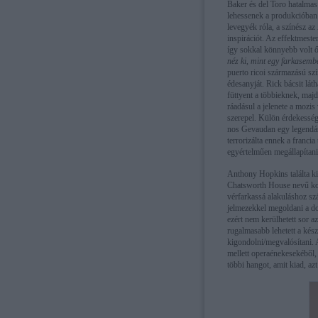
Baker és del Toro hatalmas
lehessenek a produkcióban. 
levegyék róla, a színész az
inspirációt. Az effektmest
így sokkal könnyebb volt őt
néz ki, mint egy farkasemb
puerto ricoi származású szí
édesanyját. Rick bácsit láth
füttyent a többieknek, maj
ráadásul a jelenete a mozi
szerepel. Külön érdekesség,
nos Gevaudan egy legendás
terrorizálta ennek a franc
egyértelműen megállapítani
Anthony Hopkins találta ki
Chatsworth House nevű kora
vérfarkassá alakuláshoz sz
jelmezekkel megoldani a do
ezért nem kerülhetett sor a
rugalmasabb lehetett a készí
kigondolni/megvalósítani.
mellett operaénekesekéből
többi hangot, amit kiad, az