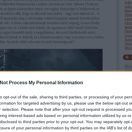
A lá
feldühödött blackmooriak a különc arisztokrata John Talbotot (Anthony
máso
és az éppen a környéken tanyát vert cigány közösséget is belekeverik az
Magy
nvalóvá válik, hogy az elkövető nem ember - vagy nem teljesen az... A
Oldal
l tapasztalja meg a vérszomjas valami harapását, aminek következtében
Vásár
nik vele. A fivére után hátramaradt összetört szívű szépség, Gwen (Emily
Film
filme
égére siet, és a külön úton haladó, de ugyanazon célért küzdő Abberline
Filmt
 egyre közelebb kerül a megoldáshoz, ám a sok hitetlenkedőt nehéz
rossz
kerrel járnak és kiderül, ki a démoni kreatúra, vagy Lawrence sorsa örökre
Supe
oldas éjszakák többé soha nem lesznek biztonságosak?
Vérfü
Mozi
Not Process My Personal Information
Tév
to opt-out of the sale, sharing to third parties, or processing of your per
tudta
akik 
formation for targeted advertising by us, please use the below opt-out s
19:4
r selection. Please note that after your opt-out request is processed y
(199
giga
eing interest-based ads based on personal information utilized by us or
gyer
disclosed to third parties prior to your opt-out. You may separately opt-
róla 
vagyo
losure of your personal information by third parties on the IAB’s list of
06:4