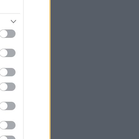
Szerzők
ésámán
(
profil
)
árágyú
(
profil
)
Egyéb