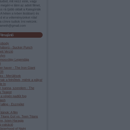
tudod, mit nézz este, vagy
megéri-e látni az adott filmet,
s rá (jobb oldalt a Kategóriák
A héten a tvben listában) és
d el a véleményünket róla!
a címre tudtok írni nekünk:
ameth@gmail.com
Filmajánló
Nobody
háború - Sucker Punch
ett Verzió
klyn
lmosvölgy Legendája
l
er haver - The Iron Giant
ER
ks - Merülések
tak a felnőttek, miénk a pálya!
e In
r, kanna, szerelem - The
s Teapot
 a végén padlót fog
lash
alling - Eszmélet
y
Titánok: A film
 Titans Go! vs. Teen Titans
re, Isten Haragja
g vakáció
isterhood of Night