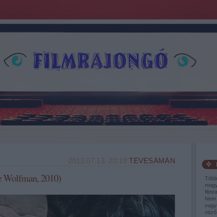
2012.07.13. 20:18
TÉVÉSÁMÁN
e Wolfman, 2010)
Több
magy
filmr
Nem 
vagy
néző,