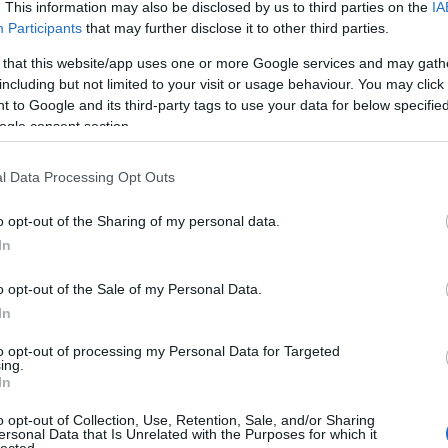
. This information may also be disclosed by us to third parties on the
IA
Beve
Tév
Participants
that may further disclose it to other third parties.
Kösz
Mini
 that this website/app uses one or more Google services and may gath
Tév
gy karakteres gyilkos vagy király szörny (a kettő lehet egy és ugyanaz), sok
Kösz
arakterek meg borzongató atmoszféra. A
The Wolfman
készítőinek sikerült
including but not limited to your visit or usage behaviour. You may click 
vagy
 a modern maszkolási technikáknak köszönhetően új életre kelve riogasson;
 to Google and its third-party tags to use your data for below specifi
ingye
/csonkítást premier plánban tárnak elénk, ami így igazán
húsba vágó
(
2026
ogle consent section.
iseli a szép nőket, Anthony Hopkins az érdekes karaktereket, Benicio del
(Dem
és kitűnő képességeivel méltó utódja az ifjabbik Chaney-nek. Őket még
Liber
ellékalak: Max von Sydow (idős úr a vonaton), és Geraldine Chaplin
ninc
negat
-tenger kalózai
ból ismert David Schofield (ott a gonosz inasa, itt a
l Data Processing Opt Outs
film 
 Whelan a
Trónok Harcá
ból (itt Gwen szolgálólánya, ott Yara Greyjoy). A
(
2025
eterán Joe Johnstont (
Jumanji
,
Amerika Kapitány
) bízták meg, a
(196
o opt-out of the Sharing of my personal data.
vin Walker (
Az Álmosvölgy Legendája
) és David Self (
Az átok
'99-es
írta Curt Siodmak 1941-es szkriptje alapján. A zenét Danny Elfman szerezte,
In
volt.
2026 
o opt-out of the Sale of my Personal Data.
2026 
In
2026
2026 
2026
to opt-out of processing my Personal Data for Targeted
2026
ing.
2026
In
2025
2025
2025
o opt-out of Collection, Use, Retention, Sale, and/or Sharing
2025 
ersonal Data that Is Unrelated with the Purposes for which it
Tová
lected.