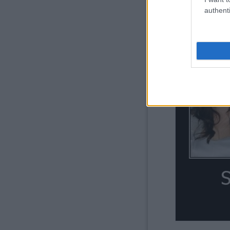
felvenni, így 2010 lett belő
authenti