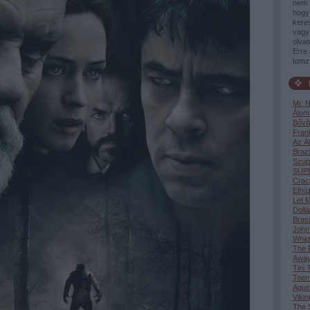
nem 
hogy 
keres
vagy 
olvas
Erre 
tomz
Mr. 
Álom
Bővít
Fran
Az Á
Brazi
Szup
SUP
Crac
Elhúz
Let M
Dollá
Bras
John
Whip
The F
Awa
Tini 
Teen
Aguir
Vikin
The S