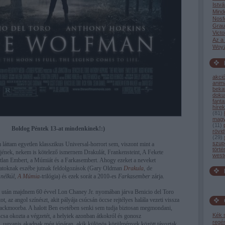
Istvá
Mind
Nosf
Grau
Victo
Az a
Woyz
akci
anim
bekat
dok
fant
hírek
(
81
)
magy
(
11
)
Boldog Péntek 13-at mindenkinek!:)
rövid
(
29
)
szup
áttam egyetlen klasszikus Universal-horrort sem, viszont mint a
törté
jének, nekem is kötelező ismernem Drakulát, Frankensteint, A Fekete
west
tlan Embert, a Múmiát és a Farkasembert. Ahogy ezeket a neveket
katoknak eszébe jutnak feldolgozások (Gary Oldman
Drakula
, de
nélkül,
A Múmia
-trilógia) és ezek sorát a 2010-es
Farkasember
zárja.
at után majdnem 60 évvel Lon Chaney Jr. nyomában járva Benicio del Toro
ot, az angol színészt, akit pályája csúcsán öccse rejtélyes halála vezeti vissza
lackmoorba. A halott Ben esetében senki sem tudja biztosan megmondani,
Kék 
sa okozta a végzetét, a helyiek azonban átkokról és gonosz
regé
, ugyanis akadnak még jópáran, akik különös körülmények között távoztak