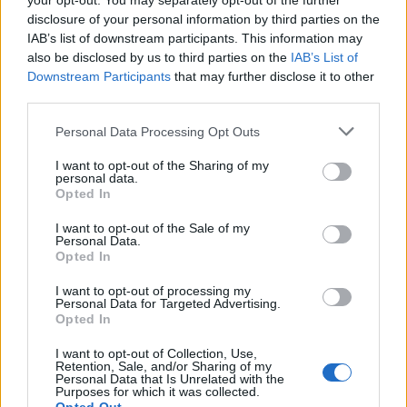
your opt-out. You may separately opt-out of the further
disclosure of your personal information by third parties on the
IAB’s list of downstream participants. This information may
also be disclosed by us to third parties on the
IAB’s List of
Downstream Participants
that may further disclose it to other
third parties.
Please note that this website/app uses one or more Google
Personal Data Processing Opt Outs
services and may gather and store information including but
not limited to your visit or usage behaviour. You may click to
I want to opt-out of the Sharing of my
personal data.
grant or deny consent to Google and its third-party tags to
Opted In
use your data for below specified purposes in below Google
consent section.
I want to opt-out of the Sale of my
Personal Data.
Opted In
I want to opt-out of processing my
Personal Data for Targeted Advertising.
Opted In
I want to opt-out of Collection, Use,
Retention, Sale, and/or Sharing of my
Personal Data that Is Unrelated with the
A címadó figuráról azt kell tudni, hogy eredetileg
Purposes for which it was collected.