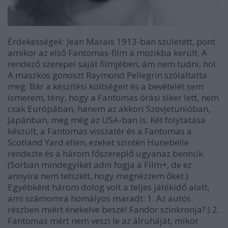
Érdekességek: Jean Marais 1913-ban született, pont
amikor az első Fantomas-film a mozikba került. A
rendező szerepel saját filmjében, ám nem tudni, hol.
A maszkos gonoszt Raymond Pellegrin szólaltatta
meg. Bár a készítési költségeit és a bevételét sem
ismerem, tény, hogy a
Fantomas
órási siker lett, nem
csak Európában, hanem az akkori Szovjetunióban,
Japánban, meg még az USA-ban is. Két folytatása
készült, a
Fantomas visszatér
és a
Fantomas a
Scotland Yard ellen
, ezeket szintén Hunebelle
rendezte és a három főszereplő ugyanaz bennük.
(Sorban mindegyiket adni fogja a Film+, de ez
annyira nem tetszett, hogy megnézzem őket.)
Egyébként három dolog volt a teljes játékidő alatt,
ami számomra homályos maradt: 1. Az autós
részben miért énekelve beszél Fandor szinkronja?:) 2.
Fantomas mért nem veszi le az álruháját, mikor