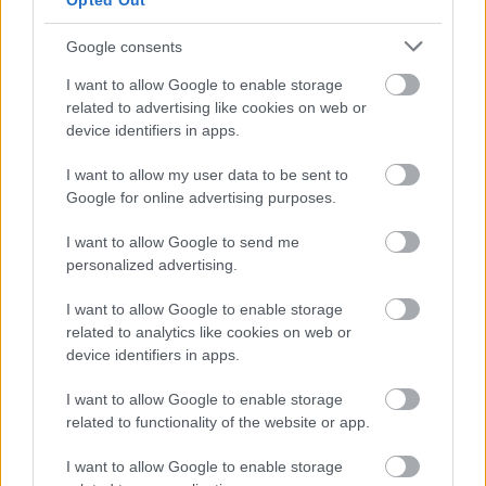
Opted Out
egy regénysorozat főgonosza, Pierre Souvestre és
Marcel Allain találták ki őt, először pedig 1911-ben
Google consents
jelent meg Fantomas-regény. A két író közösen 32
kötetet jelentetett meg, Souvestre halála után Allain
I want to allow Google to enable storage
még 11-et írt egyedül. Az ezerarcú gazember
related to advertising like cookies on web or
jelentette az átmenetet a gótikus regények negatív
device identifiers in apps.
alakjaiból a modern sorozatgyilkosokba - valójában
egyáltalán nem olyan humorosak ezek a történetek,
I want to allow my user data to be sent to
mint ahogy ebben a '64-es francia műben tálalják
Google for online advertising purposes.
nekünk. A karakter egyébként számtalan mozgókép,
tv-sorozat és képregény inspirálójává vált, az ezüst
I want to allow Google to send me
personalized advertising.
vásznon először 1913-ban jelent meg. André
Hunebelle rendező műve viszont inkább egy francia
I want to allow Google to enable storage
James Bond
-trilógia első része, mintsem Souvestre
related to analytics like cookies on web or
és Allain "hősének" legújabb életre keltése (erre
device identifiers in apps.
utalnak a különböző bizgentyűk, amiket a bűnöző-
zseni használ, pl. a boldogság-szérum).
I want to allow Google to enable storage
related to functionality of the website or app.
I want to allow Google to enable storage