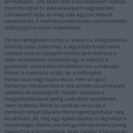
én műfajom - sőt, talán nem a korosztályom műfaja,
mert mondjuk 67 éves édesapám nagyszerűen
szórakozott rajta, én meg csak egyszer-kétszer
nevettem fel. A véleményemet szokás szerint később,
előbb jöjjön a sztori ismertetése:
Párizst rettegésben tartja az ezerarcú, elkaphatatlan
bűnöző-zseni, Fantomas. A legutóbbi fondorlatos
rablása után az újságíró Fandor (Jean Marais) a
siker reményében összedob egy ál-interjút a
gonosszal, amit aztán címoldalon hoz a másnapi
hírlap. A szenzáció óriási, de a tollforgató
hamarosan nagy bajba kerül, mert az igazi
Fantomas felháborodik a róla állított rosszindulatú
vádakon és elrabolja őt. Fandor számára a
megpróbáltatások pedig csak ekkor kezdődnek,
mert elrablója felölti az arcát és nemcsak a
menyasszonyát (Mylene Demongeot) próbálja meg
elcsábítani, de még egy újabb rablást is végrehajt! A
rendőrséget, főként Juve felügyelőt (de Funés) pedig
meggyőzik a bizonyítékok, hogy Fandor a fantom (ez