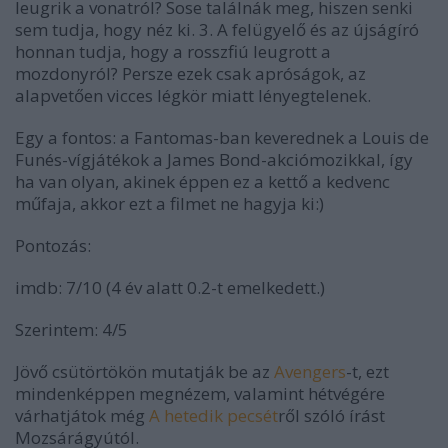
leugrik a vonatról? Sose találnák meg, hiszen senki
sem tudja, hogy néz ki. 3. A felügyelő és az újságíró
honnan tudja, hogy a rosszfiú leugrott a
mozdonyról? Persze ezek csak apróságok, az
alapvetően vicces légkör miatt lényegtelenek.
Egy a fontos:
a
Fantomas
-ban keverednek a Louis de
Funés-vígjátékok a James Bond-akciómozikkal, így
ha van olyan, akinek éppen ez a kettő a kedvenc
műfaja, akkor ezt a filmet ne hagyja ki:)
Pontozás:
imdb: 7/10
(4 év alatt 0.2-t emelkedett.)
Szerintem: 4/5
Jövő csütörtökön mutatják be az
Avengers
-t, ezt
mindenképpen megnézem, valamint hétvégére
várhatjátok még
A hetedik pecsét
ről szóló írást
Mozsárágyútól.