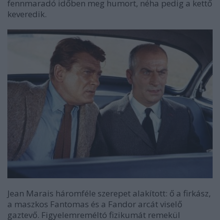
fennmaradó időben meg humort, néha pedig a kettő
keveredik.
Jean Marais háromféle szerepet alakított: ő a firkász,
a maszkos Fantomas és a Fandor arcát viselő
gaztevő. Figyelemreméltó fizikumát remekül