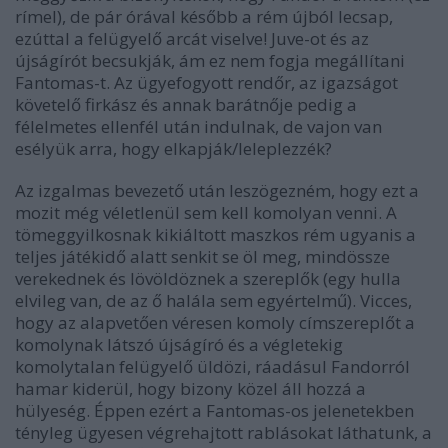
rímel), de pár órával később a rém újból lecsap,
ezúttal a felügyelő arcát viselve! Juve-ot és az
újságírót becsukják, ám ez nem fogja megállítani
Fantomas-t. Az ügyefogyott rendőr, az igazságot
követelő firkász és annak barátnője pedig a
félelmetes ellenfél után indulnak, de vajon van
esélyük arra, hogy elkapják/leleplezzék?
Az izgalmas bevezető után leszögezném, hogy
ezt a
mozit még véletlenül sem kell komolyan venni
. A
tömeggyilkosnak kikiáltott maszkos rém ugyanis a
teljes játékidő alatt senkit se öl meg, mindössze
verekednek és lövöldöznek a szereplők (egy hulla
elvileg van, de az ő halála sem egyértelmű). Vicces,
hogy az alapvetően véresen komoly címszereplőt a
komolynak látszó újságíró és a végletekig
komolytalan felügyelő üldözi, ráadásul Fandorról
hamar kiderül, hogy bizony közel áll hozzá a
hülyeség. Éppen ezért a Fantomas-os jelenetekben
tényleg ügyesen végrehajtott rablásokat láthatunk, a