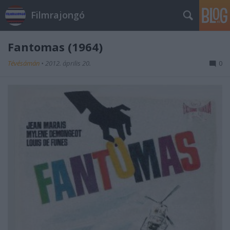
Filmrajongó
Fantomas (1964)
Tévésámán
•
2012. április 20.
0