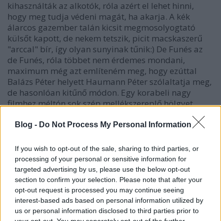
kihasználták az alkotók, róla azért el lehet hinni,
hogy meg tudja védeni magát, ha akarja. A kék
álarcos gazember talán kicsit megmosolyogtató
külsőt kapott, de nekem tetszik, picit macskaszerű
"arccal" bír, így olyan sunyinak tűnik:) De Funés az
de Funés, róla többet nem érdemes mondani,
maximum még azt említeném meg, hogy ezúttal
Balázs Péter helyett Haumann Péter szólaltatja meg,
de hasonlóan kitűnő módon. Egy korabeli nagy
filmhez méltón sok szép mellékszereplő hölgyet
vonultatnak fel, a női főhős Mylene Demongeot
nagyon csinos (és egyetlen egyszer sincs rajta
Blog -
Do Not Process My Personal Information
melltartó:D).
If you wish to opt-out of the sale, sharing to third parties, or
processing of your personal or sensitive information for
targeted advertising by us, please use the below opt-out
section to confirm your selection. Please note that after your
opt-out request is processed you may continue seeing
interest-based ads based on personal information utilized by
us or personal information disclosed to third parties prior to