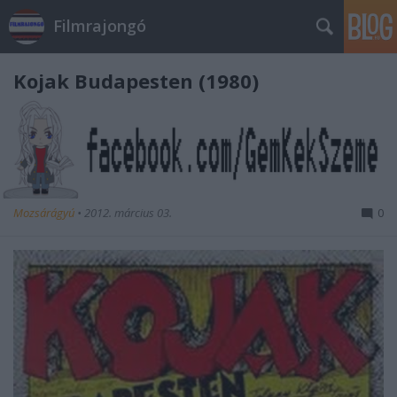
Filmrajongó
Kojak Budapesten (1980)
Mozsárágyú
•
2012. március 03.
0