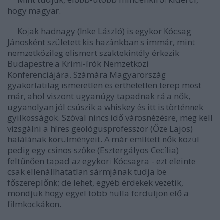
hogy magyar.
Kojak hadnagy (Inke László) is egykor Kócsag
Jánosként született kis hazánkban s immár, mint
nemzetközileg elismert szaktekintély érkezik
Budapestre a Krimi-írók Nemzetközi
Konferenciájára. Számára Magyarország
gyakorlatilag ismeretlen és érthetetlen terep most
már, ahol viszont ugyanúgy tapadnak rá a nők,
ugyanolyan jól csúszik a whiskey és itt is történnek
gyilkosságok. Szóval nincs idő városnézésre, meg kell
vizsgálni a híres geológusprofesszor (Őze Lajos)
halálának körülményeit. A már említett nők közül
pedig egy csinos szőke (Esztergályos Cecília)
feltűnően tapad az egykori Kócsagra - ezt eleinte
csak ellenállhatatlan sármjának tudja be
főszereplőnk; de lehet, egyéb érdekek vezetik,
mondjuk hogy egyel több hulla forduljon elő a
filmkockákon.