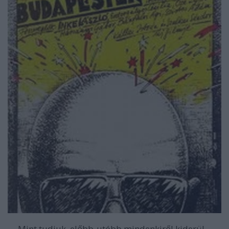
Mint tudjuk, előbb-utóbb mindenkiről kiderül,