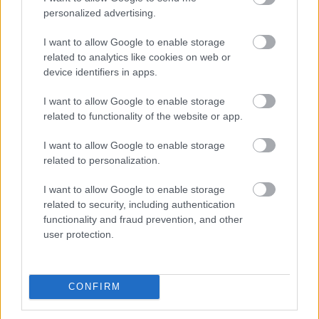
personalized advertising.
I want to allow Google to enable storage
related to analytics like cookies on web or
device identifiers in apps.
I want to allow Google to enable storage
related to functionality of the website or app.
I want to allow Google to enable storage
related to personalization.
I want to allow Google to enable storage
related to security, including authentication
functionality and fraud prevention, and other
user protection.
CONFIRM
Kiváló film ez, ami természetesen nem hibátlan,
de van benn valami báj meg sok-sok röhögős jelenet.