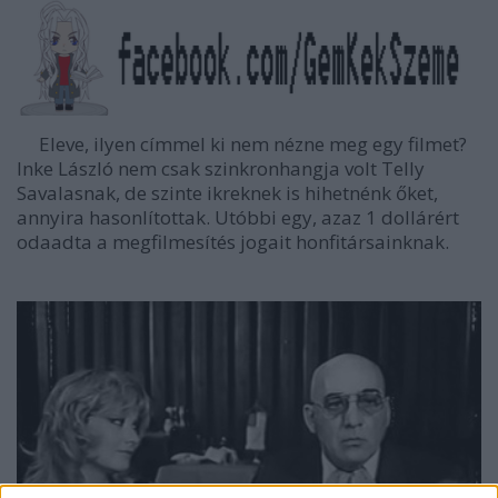
Eleve, ilyen címmel ki nem nézne meg egy filmet?
Inke László nem csak szinkronhangja volt Telly
Savalasnak, de szinte ikreknek is hihetnénk őket,
annyira hasonlítottak. Utóbbi egy, azaz 1 dollárért
odaadta a megfilmesítés jogait honfitársainknak.