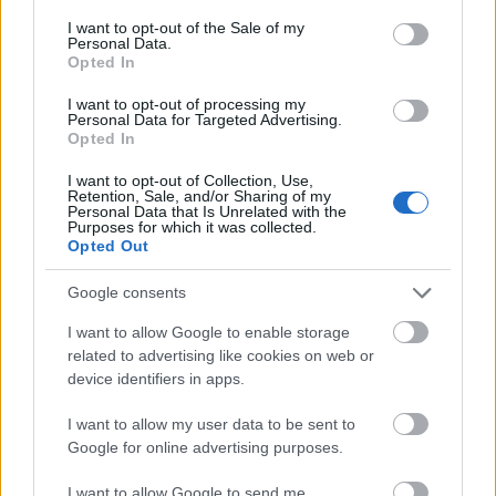
a főiskolai hallgató Básti Juli, Pécsi Ildikó vagy maga
consent section.
Bástya elvtárs, aki hihetetlen poénként úszómestert
I want to opt-out of the Sale of my
Personal Data.
alakít. ;)
Opted In
Kojak találkozik a kor Magyarországára jellemző
I want to opt-out of processing my
Personal Data for Targeted Advertising.
anomáliákkal, amik
nálunk mégse
számítottak
Opted In
anomáliáknak. Pl.: kopaszként is kötelező az
úszósapka - tudniillik az esetlegesen lehulló
I want to opt-out of Collection, Use,
hajszálak végett. A taxisok a hónap második felében
Retention, Sale, and/or Sharing of my
Personal Data that Is Unrelated with the
már nem feltétlenül állnak meg minden utazni
Purposes for which it was collected.
kívánónak, az aranyokleveles zippzárkészítő csak
Opted Out
úgy nem áll neki zippzárat javítani, stb. Tehát
hősünk nem létező haja égnek áll párszor. De csak
Google consents
felgöngyölíti az ügyet... vaaagy mégse?
I want to allow Google to enable storage
related to advertising like cookies on web or
device identifiers in apps.
I want to allow my user data to be sent to
Google for online advertising purposes.
I want to allow Google to send me