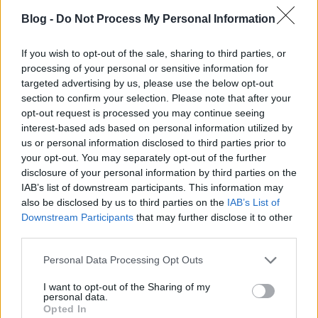
Blog -
Do Not Process My Personal Information
If you wish to opt-out of the sale, sharing to third parties, or
processing of your personal or sensitive information for
targeted advertising by us, please use the below opt-out
section to confirm your selection. Please note that after your
opt-out request is processed you may continue seeing
Amolyan vígkrimi e film műfaja, rendelkezik
interest-based ads based on personal information utilized by
minden szükséges kellékkel, ami bűnügyi
us or personal information disclosed to third parties prior to
alkotásokhoz elengedhetetlen, ugyanakkor rengeteg
your opt-out. You may separately opt-out of the further
vicces dolog is történik. Adott egy gyilkosság meg
disclosure of your personal information by third parties on the
egy nyomozás és szép lassan egyre több
IAB’s list of downstream participants. This information may
mozaikdarabka kerül a helyére,
teljes
also be disclosed by us to third parties on the
IAB’s List of
mértékben
kirajzolódik, ami történt. Emellett viszont
Downstream Participants
that may further disclose it to other
nevetésre is ad okot bőven Szalkai Sándor filmje, ha
third parties.
ránézünk a stáblistára ez nem meglepő; hiszen itt
van Harsányi Gábor, Körmendi János, Koltai Róbert,
Please note that this website/app uses one or more Google
Personal Data Processing Opt Outs
Gobbi Hilda, Gálvölgyi János és Márkus László.
services and may gather and store information including but
not limited to your visit or usage behaviour. You may click to
I want to opt-out of the Sharing of my
Továbbá Tolnay Klári, Greguss Zoltán, Szakácsi
personal data.
grant or deny consent to Google and its third-party tags to
Sándor, Raksányi Gellért, Dörner György, Antal Imre,
Opted In
use your data for below specified purposes in below Google