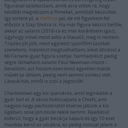
figurával találkoztam, amik arra vittek rá, hogy
később megnézzem a filmeket, amikből készültek.
Így történt pl. a
Hellboy
-jal, de ott figyeltem fel
először a
Slap Shot
ra is. Ha már figura készül belőle,
akkor az valami (2016-ra ez már korántsem igaz),
úgyhogy mivel most adta a Viasat3, meg is néztem.
Triplán jól jött, mert egyrészt sportfilm (azokat
szeretem), másrészt megtudhattam, kiket ábrázol a
McFarlane-gyár figura-szettje, harmadrészt pedig
végre láthattam valami Paul Newman-mozit -
bevallom, azt hiszem ezen kívül egyetlen másik
művét se láttam, pedig nem semmi színész volt.
Lássuk hát, miről is szól a
Jégtörők
!
Charlestown egy kis iparváros, amit leginkább a
gyár tart el. A város hokicsapata a Chiefs, ami
nagyon nagy pechszériától kísérve játszik a kis
ligában, sose jön össze nekik semmi. Ráadásul
kiderül, hogy a gyár bezárja kapuit és így 10 ezer
munkás kerül az utcákra, ez pedig rosszat jelent a