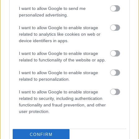
adat. Michael Ontkean szintén profi jégkorongos
I want to allow Google to send me
volt, mielőtt színésznek állt. Még két embert meg kell
personalized advertising.
említenem: Lindsay Crouse-t, aki Lily, Ned felesége
(ő olyan cuki) és Susan Kendall Newmant, Paul
I want to allow Google to enable storage
lányát, aki pedig gyógyszertárasnőt és rajongót is
related to analytics like cookies on web or
alakított. A forgatókönyvet Nancy Dowd írta,
device identifiers in apps.
testvére, Ned Dowd kis ligás élményei alapján. Ned a
kaszkadőrök vezetőjeként és technikai
I want to allow Google to enable storage
tanácsadóként vett részt a forgatáson, valamint ő a
related to functionality of the website or app.
rettegett afrofrizurás ellenfél megtestesítője. A
I want to allow Google to enable storage
rendező George Roy Hill, aki a nagyon különös
Az
related to personalization.
ötös számú vágóhid
at és a nem túl jól sikerült
Fura
farm
ot jegyzi.
I want to allow Google to enable storage
related to security, including authentication
"Az erőszak bemocskolja, megöli ezt a sportot."
functionality and fraud prevention, and other
user protection.
Érdekességek: A slapshot a legerősebb lövés e
sportban. A Chiefs-et a valóban létező Johnstown Jets
inspirálta, amiben a szereplők közül
többen
játszottak
; néhány verekedést a valóságban
CONFIRM