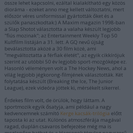
össze lehet kapcsolni, ezáltal kialakítható egy közös
dioráma - ezeket anno meg kellett változtatni, mert
először véres uniformissal gyártották őket és a
szülők panaszkodtak:) A Maxim magazin 1998-ban
a
Slap Shot
ot választotta a valaha készült legjobb
"fiús mozinak"; az Entertainment Weekly Top 50
Kultfilm listáján a 31. lett. A GQ nevű újság
beválasztotta aközé a 30 film közé, ami
"megváltoztatta a férfiak életét", az egyik cikkírójuk
szerint az utóbbi 50 év legjobb sport-mozgóképe ez.
Hasonló véleményen volt a The Hockey News, ahol a
világ legjobb jégkorong-filmjének választották. Két
folytatása készült (
Breaking the Ice, The Junior
League
), ezek videóra jöttek ki, mérsékelt sikerrel.
Érdekes film volt, de örülök, hogy láttam.
A
sportmozik egyik ősatyja
, ami például a nagy
kedvencemnek számító
Kerge kacsák
-trilógia
előtt
taposta ki az utat. Különös atmoszférája magával
ragad, duplán csavaros befejezése még ma is
meglepően hathat és a Hansonok tényleg nagyszerű