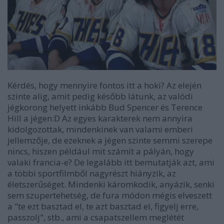
Kérdés, hogy mennyire fontos itt a hoki? Az elején
szinte alig, amit pedig később látunk, az valódi
jégkorong helyett inkább Bud Spencer és Terence
Hill a jégen:D Az egyes karakterek nem annyira
kidolgozottak, mindenkinek van valami emberi
jellemzője, de ezeknek a jégen szinte semmi szerepe
nincs, hiszen például mit számít a pályán, hogy
valaki francia-e? De legalább itt bemutatják azt, ami
a többi sportfilmből nagyrészt hiányzik,
az
életszerűsége
t. Mindenki káromkodik, anyázik, senki
sem szupertehetség, de fura módon mégis elveszett
a "te ezt basztad el, te azt basztad el, figyelj erre,
passzolj", stb., ami a csapatszellem meglétét