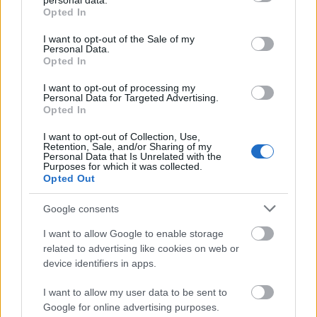
personal data.
Egy mellékszálban megjelenik, hogy mi mindent tesz
grant or deny consent to Google and its third-party tags to
Opted In
meg az edző a csapata egyben tartásáért, akár az
use your data for below specified purposes in below Google
egész világot hajlandó átverni - más kérdés, hogy ez
consent section.
I want to opt-out of the Sale of my
Personal Data.
jó-e vagy sem. A végén pedig csinálnak egy fordulat-
Opted In
fordulatot, amihez hasonlót még sose láttam, pláne
nem sportfilmben, ez még külön érdekes (arra
I want to opt-out of processing my
gondolok, hogy mi történik az utolsó meccsen).
Personal Data for Targeted Advertising.
Opted In
Számomra Newman mellett három ismert arc akadt:
I want to opt-out of Collection, Use,
Brad Sullivan - a perverz Morris, aki Thomas atya
Retention, Sale, and/or Sharing of my
Personal Data that Is Unrelated with the
volt az
Apácashow 2
-ben; Swoosey Kurtz - itt az egyik
Purposes for which it was collected.
játékos felesége, és pl. Vadtűz a
Buboréksrác
ban;
Opted Out
valamint M. Emmett Walsh - Dickie Dunn, az
alaptalan híreket megíró újságíró, pl. a
Kelekótya
Google consents
karácsony
ban találkozhattunk vele. A Hansonokat
I want to allow Google to enable storage
valódi hokisok játszották: Jeff és Steve Carlson tesók
related to advertising like cookies on web or
a valóságban is, ráadásul van egy harmadik bátyjuk,
device identifiers in apps.
Jack, aki azonban nem tudott részt venni a
forgatáson, helyette jött David Hanson, aki
I want to allow my user data to be sent to
szerencsére nagyon hasonlít a Carlsonokra. Steve és
Google for online advertising purposes.
David jelenleg edzőként dolgoznak, Jeffről nincs