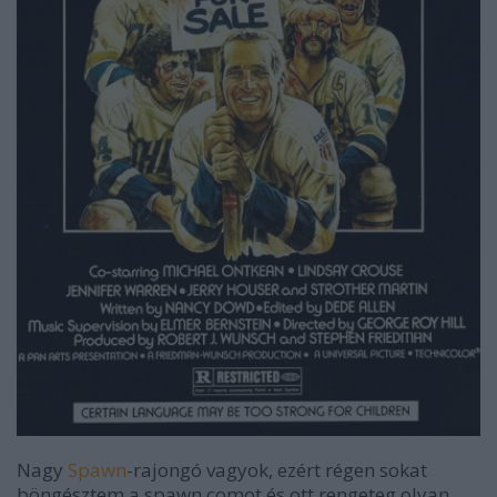
Nagy
Spawn
-rajongó vagyok, ezért régen sokat
böngésztem a spawn.comot és ott rengeteg olyan