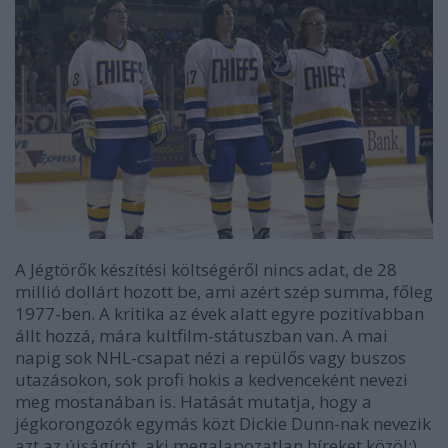
A
Jégtörők
készítési költségéről nincs adat, de 28
millió dollárt hozott be, ami azért szép summa, főleg
1977-ben. A kritika az évek alatt egyre pozitívabban
állt hozzá, mára kultfilm-státuszban van. A mai
napig sok NHL-csapat nézi a repülős vagy buszos
utazásokon, sok profi hokis a kedvenceként nevezi
meg mostanában is. Hatását mutatja, hogy a
jégkorongozók egymás közt Dickie Dunn-nak nevezik
azt az újságírót, aki megalapozatlan híreket közöl:)