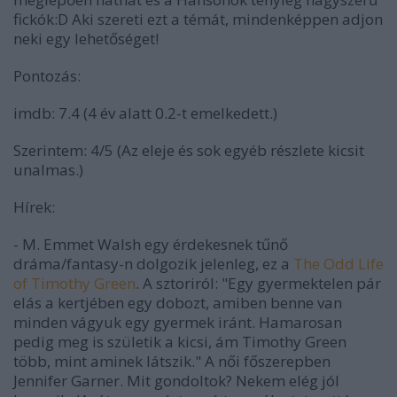
fickók:D Aki szereti ezt a témát, mindenképpen adjon
neki egy lehetőséget!
Pontozás:
imdb: 7.4 (4 év alatt 0.2-t emelkedett.)
Szerintem: 4/5 (Az eleje és sok egyéb részlete kicsit
unalmas.)
Hírek:
- M. Emmet Walsh egy érdekesnek tűnő
dráma/fantasy-n dolgozik jelenleg, ez a
The Odd Life
of Timothy Green
. A sztoriról:
"Egy gyermektelen pár
elás a kertjében egy dobozt, amiben benne van
minden vágyuk egy gyermek iránt. Hamarosan
pedig meg is születik a kicsi, ám Timothy Green
több, mint aminek látszik."
A női főszerepben
Jennifer Garner. Mit gondoltok? Nekem elég jól