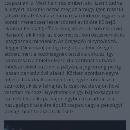
csapatnak is. Mert ha nincs ember, aki fizetni tudna
a jegyért, akkor ki nézné meg az amúgy igen rosszul
játszó fiúkat? A válasz hamarosan kiderül, ugyanis a
kontár menedzser leszerződteti az idióta külsejű
Hanson-tesókat (Jeff Carlson, Steve Carlson és David
Hanson), akik már az első meccsükön összevernek és
letaglóznak mindenkit. Az öregedő irányító/edző,
Reggie (Newman) pedig meglátja a lehetőséget
ebben, mert a közönségnek tetszik a cirkusz, így
hamarosan a Chiefs elkezd durvábbnál durvább
módszerekkel küzdeni a pályán, a jégkorong pedig
lassan pankrációvá alakul. Közben azonban egyre
feljebb haladnak a ranglétrán, egyre több lesz a
szurkolójuk és a felhajtás is csak nő, de vajon hová
vezethet mindez? Nyerhetnek-e így bajnokságot és
ha övék lesz a kupa, vajon egyben maradhat-e a
hazugságok talajára épülő csapat, vagy a pénzügyi
válság miatt feloszlatják őket?