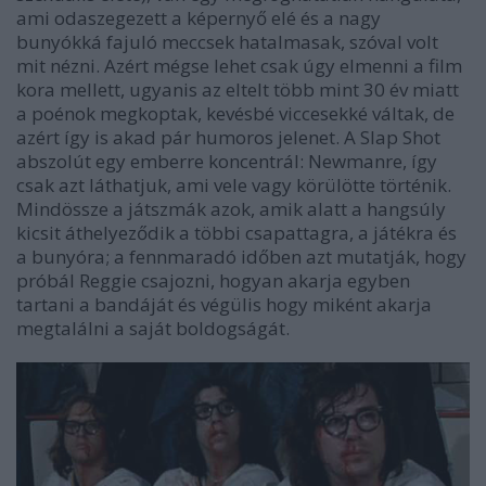
ami odaszegezett a képernyő elé
és a nagy
bunyókká fajuló meccsek hatalmasak, szóval volt
mit nézni. Azért mégse lehet csak úgy elmenni a film
kora mellett, ugyanis az eltelt több mint 30 év miatt
a poénok megkoptak, kevésbé viccesekké váltak, de
azért így is akad pár humoros jelenet. A
Slap Shot
abszolút egy emberre koncentrál: Newmanre, így
csak azt láthatjuk, ami vele vagy körülötte történik.
Mindössze a játszmák azok, amik alatt a hangsúly
kicsit
áthelyeződik a többi csapattagra, a játékra és
a bunyóra; a fennmaradó időben azt mutatják, hogy
próbál Reggie csajozni, hogyan akarja egyben
tartani a bandáját és végülis hogy miként akarja
megtalálni a saját boldogságát.