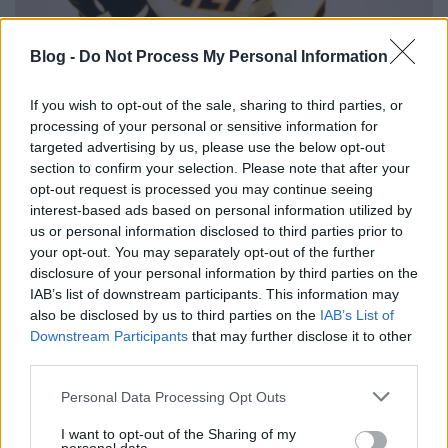
Blog -
Do Not Process My Personal Information
If you wish to opt-out of the sale, sharing to third parties, or
Nagyon sokszor csúnyán
beszélnek
a szereplők, ettől
processing of your personal or sensitive information for
az egész annyira valóságos lesz; ezen kívül van
targeted advertising by us, please use the below opt-out
leszbikus meg homokos karakter, rengeteg szó esik a
section to confirm your selection. Please note that after your
szexről és az ágyjelenetben sokáig mutatnak egy
opt-out request is processed you may continue seeing
félpucér hölgyet, vagyis itt a takaró mindenkinek
interest-based ads based on personal information utilized by
us or personal information disclosed to third parties prior to
ugyanaddig ér:) Visszatérő motívum az elveszett
your opt-out. You may separately opt-out of the further
szerelem, hiszen Reggie a volt nejét akarja
disclosure of your personal information by third parties on the
visszakapni, Ned pedig, bár szétmegy asszonyával,
IAB’s list of downstream participants. This information may
Lily-vel, mindketten titokban a másikra vágynak.
also be disclosed by us to third parties on the
IAB’s List of
Newman karaktere próbálja elnyerni valamelyik nő
Downstream Participants
that may further disclose it to other
szívét, de hogy sikerrel jár-e, azt nem árulom el. Az
third parties.
életszerű légkör megteremtését szolgálja az is, hogy
bemutatják, amint a jégkorongosok rárepülnek
Please note that this website/app uses one or more Google
Personal Data Processing Opt Outs
egymás feleségeire, és emellé a készítők rámutatnak
services and may gather and store information including but
a sport-bizniszben utazó gazdagok machinációira.
not limited to your visit or usage behaviour. You may click to
I want to opt-out of the Sharing of my