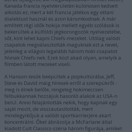
Kanada francia nyelvterületén különösen kedvelt
alkotás ez, mert a két francia játékos egy ottani
dialektust használ és azon káromkodnak. A már
említett régi idők hokija mellett egyéb szólások is
bekerültek a külföldi jégkorongozók nyelvezetébe,
sőt, kint lehet kapni Chiefs-mezeket. Utólag valódi
csapatok megválasztották maguknak ezt a nevet,
jelenleg a világon legalább három hoki-csapatot
hívnak Chiefs-nek. Ezek közt akad olyan, amelyik a
filmben látott mezeket viseli.
A Hanson-tesók beépültek a popkultúrába, Jeff,
Steve és David máig híresek erről a szerepükről -
meg is élnek belőle, rengeteg hokimeccsen
felbukkannak hozzájuk hasonló alakok az USA-n
belül. Anno felajánlották nekik, hogy kapnak egy
saját mozit, de visszautasították, mert
mindegyikőjük a valódi sportkarrierjére akart
koncentrálni. Őket ábrázolja a McFarlane által
kiadott Cult Classics-széria három figurája, amiket