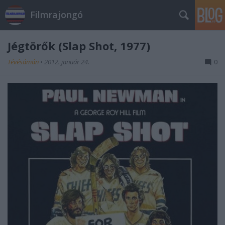
Filmrajongó
Jégtörők (Slap Shot, 1977)
Tévésámán
•
2012. január 24.
0