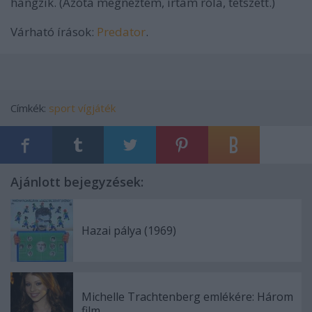
hangzik. (Azóta megnéztem, írtam róla, tetszett.)
Várható írások:
Predator
.
Címkék:
sport
vígjáték
Ajánlott bejegyzések:
Hazai pálya (1969)
Michelle Trachtenberg emlékére: Három
film