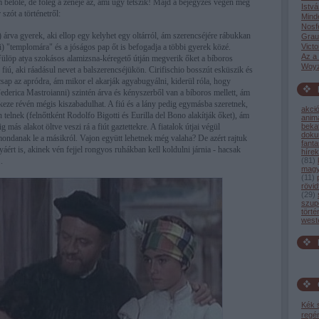
belőle, de főleg a zenéje az, ami úgy tetszik! Majd a bejegyzés végén meg
Istvá
 szót a történetről:
Mind
Nosf
) árva gyerek, aki ellop egy kelyhet egy oltárról, ám szerencséjére rábukkan
Grau
) "templomára" és a jóságos pap őt is befogadja a többi gyerek közé.
Victo
Az a
ülöp atya szokásos alamizsna-kéregető útján megverik őket a bíboros
Woyz
fiú, aki ráadásul nevet a balszerencséjükön. Cirifischio bosszút esküszik és
csap az apródra, ám mikor el akarják agyabugyálni, kiderül róla, hogy
Federica Mastroianni) szintén árva és kényszerből van a bíboros mellett, ám
keze révén mégis kiszabadulhat. A fiú és a lány pedig egymásba szeretnek,
akci
telnek (felnőttként Rodolfo Bigotti és Eurilla del Bono alakítják őket), ám
anim
más alakot öltve veszi rá a fiút gaztettekre. A fiatalok útjai végül
bekat
dok
ndanak le a másikról. Vajon együtt lehetnek még valaha? De azért rajtuk
fant
yáért is, akinek vén fejjel rongyos ruhákban kell koldulni járnia - hacsak
hírek
.
(
81
)
magy
(
11
)
rövid
(
29
)
szup
törté
west
Kék 
regé