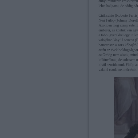
annyi mindenre emlékeztem 
lehet hallgatni, de addig pár
Cirifischio (Roberto Farris
Néri Fülöp (Johnny Dorelli
Azonban még aznap este, F
emberei, és köztük van egy 
a többi gyerekkel együtt le
valójában lány! Leonetta (
hamarosan a sors kőhajító 
aztán az évek boldogságban 
az Ördög nem alszik, mindig 
különválnak, de sohasem mo
kívül szoríthatunk Fülöp at
valami csoda nem történik..