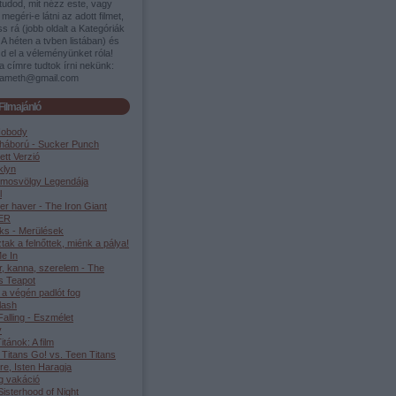
tudod, mit nézz este, vagy
megéri-e látni az adott filmet,
s rá (jobb oldalt a Kategóriák
A héten a tvben listában) és
d el a véleményünket róla!
a címre tudtok írni nekünk:
ameth@gmail.com
Filmajánló
Nobody
háború - Sucker Punch
ett Verzió
klyn
lmosvölgy Legendája
l
er haver - The Iron Giant
ER
ks - Merülések
tak a felnőttek, miénk a pálya!
e In
r, kanna, szerelem - The
s Teapot
 a végén padlót fog
lash
alling - Eszmélet
y
Titánok: A film
 Titans Go! vs. Teen Titans
re, Isten Haragja
g vakáció
isterhood of Night