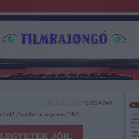
2012.01.12. 11:02
TÉVÉSÁMÁN
udtok! (State buoni, se potete; 1984)
Több
magy
filmr
Nem 
vagy
néző,