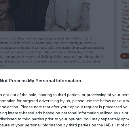
A lá
máso
Magy
Oldal
Vásár
Film
filme
Filmt
rossz
ebben a filmben, nem csak úgy, ha gyerekként látod. Először: ki ne
Supe
ulatú, a másik orcáját is odatartó típus, ám közben intelligens, remek a
Vérfü
Mozi
ll magával a Sátánnal! Kicsit talán mind szeretnénk olyan szeretetre méltóak
óval (így kell kiejteni, csak hogy tudja, aki még nem látta) alig éreztem
s, mint amilyen én vagyok, de hiába gazfickó, mégsem fogunk haragudni rá.
ind felnőttként szép és ez az örök szerelem, a tolvajjal köztük lévő plátói
et:)
Not Process My Personal Information
Tév
to opt-out of the sale, sharing to third parties, or processing of your per
tudta
akik 
formation for targeted advertising by us, please use the below opt-out s
19:4
r selection. Please note that after your opt-out request is processed y
(199
giga
eing interest-based ads based on personal information utilized by us or
gyer
disclosed to third parties prior to your opt-out. You may separately opt-
róla 
vagyo
losure of your personal information by third parties on the IAB’s list of
06:4