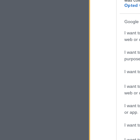
Opted 
Google 
I want t
web or d
I want t
purpose
I want 
I want t
web or d
I want t
or app.
Történelmi arcképcsarno
I want t
A valódi Filippo Neri (151
sosem volt annyira szegény 
I want t