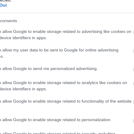
Out
Tév
consents
Mozs
o allow Google to enable storage related to advertising like cookies on
evice identifiers in apps.
o allow my user data to be sent to Google for online advertising
s.
to allow Google to send me personalized advertising.
o allow Google to enable storage related to analytics like cookies on
evice identifiers in apps.
o allow Google to enable storage related to functionality of the website
k:
Néri Szent Fülöp
o allow Google to enable storage related to personalization.
5 - 1595) sokban hasonlított a filmbelire, de mégsem mindenben. Például
és nem járt rongyokban, sőt, feljegyezték róla, hogy mindig ápolt volt a
o allow Google to enable storage related to security, including