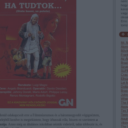
nem 
hogy 
keres
vagy 
olvas
Erre 
tomz
Mr. 
Álom
Bővít
Fran
Az Á
Brazi
Szup
SUP
Crac
Elhúz
Let M
Dollá
Bras
John
Whip
The F
Awa
Tini 
Teen
tlenül odakapcsolt erre a Filmmúzeumon és a háromnegyedét végignéztem,
Aguir
elejétől kezdve is megtekintem, hogy írhassak róla, hiszen ez szerintem
a
Vikin
ozija
. Anno még az általános iskolában néztük videóról, talán többször is, és
The S