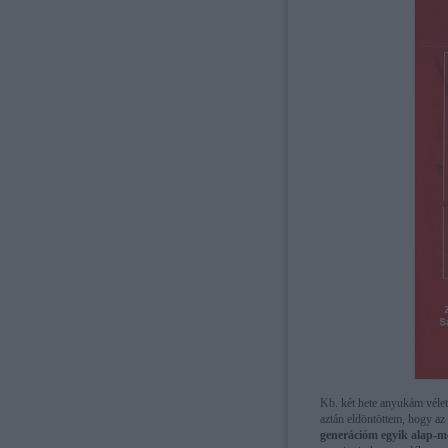
Kb. két hete anyukám véle
aztán eldöntöttem, hogy az 
generációm egyik alap-m