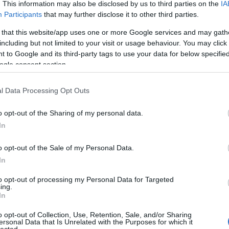
. This information may also be disclosed by us to third parties on the
IA
Beve
Tév
Participants
that may further disclose it to other third parties.
Kösz
Mini
 that this website/app uses one or more Google services and may gath
Tév
ontosabb szereplő, akiket meg kell említenem, ők pedig: a zord Loyolai Ignác
Kösz
including but not limited to your visit or usage behaviour. You may click 
aki Fülöp atya barátja, de totális ellentéte; az őrség parancsnoka (Franco
vagy
s lesz, ha összetalálkozik Nérivel; és V. Sixtus pápa (a svájci Mario Adorf),
 to Google and its third-party tags to use your data for below specifi
ingye
nácot és Fülöpöt összekevernénk. Ezek az alakok pedig mindig valamilyen
(
2026
ogle consent section.
(Dem
ben találkoznak, ám joviális főszereplő papunk minden alkalommal
Liber
zeket a találkozásokat:) Az író-rendező Luigi Magni volt, aki elsősorban
ninc
k körül mozgó filmeket készített.
negat
l Data Processing Opt Outs
film 
ő mögött a
State buoni, se potete
a fontos dolgokról szól, hiszen benne van az
(
2025
ssz; a fiúk és a lányok; a szerelem, a fájdalom; és úgy-ahogy, de megelevenednek
(196
o opt-out of the Sharing of my personal data.
nagy alakjai. Az egyetlen dolog, ami nem tetszik benne, az a mór nős rész,
In
 kirívó... Az ördög figurája nagyon érdekes, főleg az első inkarnációja, a
ak. A sátán mellett azért vannak még itt egészen ronda dolgok is, például a
me", a kurvák részletes bemutatása, vagy Cirifischio végzete, amik talán nem
2026 
o opt-out of the Sale of my Personal Data.
e felnőttként ezeket jobban értékeljük majd. (
"Minden római ereiben
2026 
gedezik”.
) És
"Ha két őrült találkozik, mindig történik
valami érdekes."
In
2026
es, például az, hogy Federica Mastroianni Marcello Mastroianni unokahúga,
2026 
ari pedig látható is, ő
Spiridione, aki énekelteti a gyerekeket.
2026
to opt-out of processing my Personal Data for Targeted
2026
ing.
2026
In
2025
2025
2025
o opt-out of Collection, Use, Retention, Sale, and/or Sharing
2025 
ersonal Data that Is Unrelated with the Purposes for which it
Tová
lected.