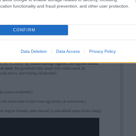
ápolta a szegényeket és a betegeket, sőt, még a prostituáltakat is. 1538-tól
lóan járta Róma utcáit és miként nagy elődje, megszólított embereket, hogy
cation functionality and fraud prevention, and other user protection.
 és rádöbbentse őket fontos dolgokra. 1548-ban megalapította a Santissima
 Convalescenti testvériséget, akiknek elsődleges feladata a nélkülöző
l felépült, de még dolgozni képtelen emberek segítése volt. Áldásos
e a Róma Apostola jelzőt. Játékos humora és szellemessége miatt sokan
rtotta, hogy a jókedv keresztényibb a melankóliánál és ezt a nézetet
CONFIRM
körben elterjeszteni.
"Egy vidám szív könnyebben érheti el a tökéletességet,
a. Rengeteg legenda és történet maradt fent róla, több csodát tulajdonítottak
evitáló szent. 1615-ben avatták boldoggá és 1622-ben szentté, ünnepnapja
 és május 25. a reformátusoknál. Ő Róma és az Amerikai Speciális Erők
Data Deletion
Data Access
Privacy Policy
n értem, de ezt írták róla). Teste a Chiesa Nuova templomban nyugszik.
k jók, ha tudtok!
egy
kitűnő ifjúsági vígjáték, ami egyben dráma,
kus mozi
. Aki gyerekként látta, annak örök emlék marad, de
sak azért is, mert tényleg szórakoztató!
ljes pontot emelkedett!)
 nős részért talán le kéne vonni egy pontot, de nem teszem.)
ször magyar felirattal, aztán olasszal: (a másodiknál sajnos késik a hang)