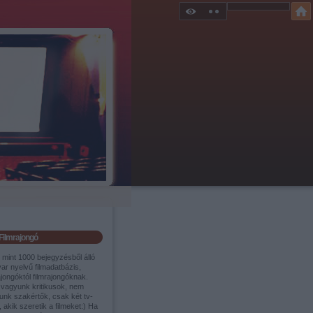
Filmrajongó
 mint 1000 bejegyzésből álló
ar nyelvű filmadatbázis,
ajongóktól filmrajongóknak.
vagyunk kritikusok, nem
unk szakértők, csak két tv-
 akik szeretik a filmeket:) Ha