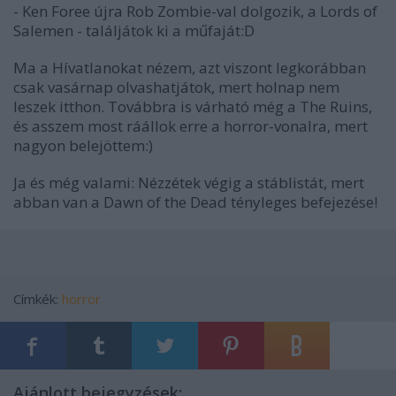
- Ken Foree újra Rob Zombie-val dolgozik, a
Lords of
Salem
en - találjátok ki a műfaját:D
Ma a
Hívatlanok
at nézem, azt viszont legkorábban
csak vasárnap olvashatjátok, mert holnap nem
leszek itthon. Továbbra is várható még a
The Ruins
,
és asszem most ráállok erre a horror-vonalra, mert
nagyon belejöttem:)
Ja és még valami: Nézzétek végig a stáblistát, mert
abban van a
Dawn of the Dead
tényleges befejezése!
Címkék:
horror
Ajánlott bejegyzések: