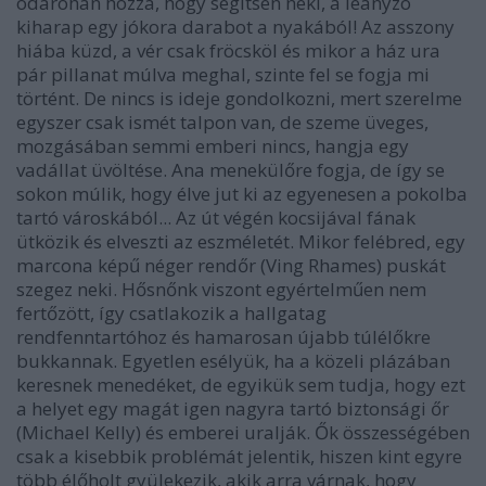
odarohan hozzá, hogy segítsen neki, a leányzó
kiharap egy jókora darabot a nyakából! Az asszony
hiába küzd, a vér csak fröcsköl és mikor a ház ura
pár pillanat múlva meghal, szinte fel se fogja mi
történt. De nincs is ideje gondolkozni, mert szerelme
egyszer csak ismét talpon van, de szeme üveges,
mozgásában semmi emberi nincs, hangja egy
vadállat üvöltése. Ana menekülőre fogja, de így se
sokon múlik, hogy élve jut ki az egyenesen a pokolba
tartó városkából... Az út végén kocsijával fának
ütközik és elveszti az eszméletét. Mikor felébred, egy
marcona képű néger rendőr (Ving Rhames) puskát
szegez neki. Hősnőnk viszont egyértelműen nem
fertőzött, így csatlakozik a hallgatag
rendfenntartóhoz és hamarosan újabb túlélőkre
bukkannak. Egyetlen esélyük, ha a közeli plázában
keresnek menedéket, de egyikük sem tudja, hogy ezt
a helyet egy magát igen nagyra tartó biztonsági őr
(Michael Kelly) és emberei uralják. Ők összességében
csak a kisebbik problémát jelentik, hiszen kint egyre
több élőholt gyülekezik, akik arra várnak, hogy