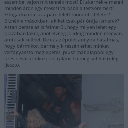
eszembe: vajon mit tennék most? El akarnék-e menni
minden áron egy messzi városba a testvéremért?
Elfogadnám-e az apám felett mondott ítéletet?
Bíznék-e másokban, akiket csak pár órája ismerek?
Aztán persze az is felmerül, hogy milyen lehet egy
plázában lakni, ahol elvileg jó ideig minden megvan,
ami csak kellhet. De ez az épület annyira hatalmas,
hogy bármikor, bármelyik részén érhet minket
vérfagyasztó meglepetés, plusz már alapból egy
üres bevásárlóközpont (pláne ha még sötét is) elég
ijesztő.