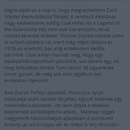
Végre eljött az a nap is, hogy megnézhettem
Zack
Snyder bemutatkozó filmjé
t. A rendező alkotásai
nagy kedvenceim, eddig csak ehhez és a
Legend of
the Guardians
-hez nem volt szerencsém, de az
utóbbi kevésbé érdekel. Viszont Snyder mellett azért
is voltam kíváncsi rá, mert még régen láttam az
1978-as eredetit, bár alig emlékszem belőle
bármire. Csak annyi maradt meg, hogy egy
bevásárlóközpontban játszódik, van benne egy nő,
meg felbukkan benne Tom Savini. Itt ugyanezek
mind igazak, de még sok más egyéb is van,
konkrétan ilyesmik:
Ana (Sarah Polley) ápolónő. Hosszúra nyúlt
műszakja után hazatér férjéhez, együtt töltenek egy
romantikus éjszakát - de nem látják a tévében
bejelentett különleges híradást... Másnap reggel
megjelenik hálószobájuk ajtajában a szomszéd
kislány, az arca csupa vér és mikor a férj rémülten