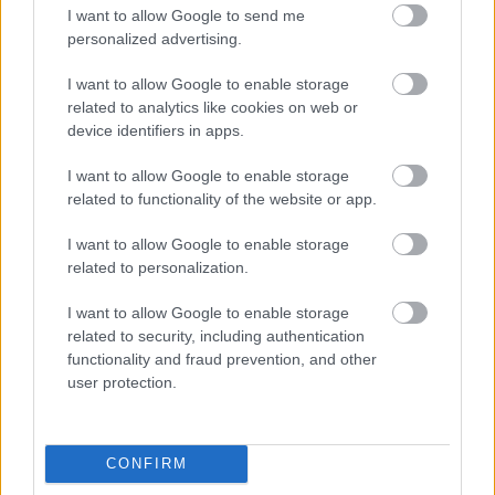
Rendezői Változat
ot néztem, ami rondább a
I want to allow Google to send me
personalized advertising.
mozisnál:D Szóval a belezés-kedvelők sem fognak
unatkozni, a vér fröcsög rendesen... A direktor úrra
I want to allow Google to enable storage
jellemző lassítások itt még nem annyira markánsak
related to analytics like cookies on web or
vagy fontosak, de már megjelennek; ezen kívül
device identifiers in apps.
megtapasztalható az általa remek érzékkel
megválasztott kísérőzenék használata.
I want to allow Google to enable storage
related to functionality of the website or app.
I want to allow Google to enable storage
related to personalization.
I want to allow Google to enable storage
related to security, including authentication
functionality and fraud prevention, and other
user protection.
CONFIRM