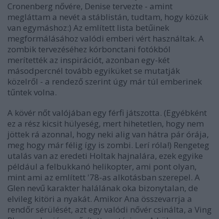
Cronenberg nővére, Denise tervezte - amint
megláttam a nevét a stáblistán, tudtam, hogy közük
van egymáshoz:) Az említett lista betűinek
megformálásához valódi emberi vért használtak. A
zombik tervezéséhez kórbonctani fotókból
merítették az inspirációt, azonban egy-két
másodpercnél tovább egyiküket se mutatják
közelről - a rendező szerint úgy már túl emberinek
tűntek volna.
A kövér nőt valójában egy férfi játszotta. (Egyébként
ez a rész kicsit hülyeség, mert hihetetlen, hogy nem
jöttek rá azonnal, hogy neki alig van hátra pár órája,
meg hogy már félig így is zombi. Lerí róla!) Rengeteg
utalás van az eredeti
Holtak hajnalá
ra, ezek egyike
például a felbukkanó helikopter, ami pont olyan,
mint ami az említett '78-as alkotásban szerepel. A
Glen nevű karakter halálának oka bizonytalan, de
elvileg kitöri a nyakát. Amikor Ana összevarrja a
rendőr sérülését, azt egy valódi nővér csinálta, a Ving