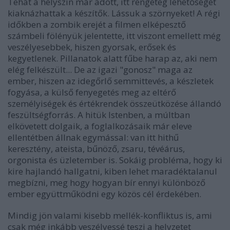
Tehát a helyszín már adott, itt rengeteg lehetőséget
kiaknázhattak a készítők. Lássuk a szörnyeket! A régi
időkben a zombik erejét a filmen elképesztő
számbeli fölényük jelentette, itt viszont emellett még
veszélyesebbek, hiszen gyorsak, erősek és
kegyetlenek. Pillanatok alatt fűbe harap az, aki nem
elég felkészült... De az igazi "gonosz"
maga
az
ember, hiszen az idegőrlő semmittevés, a készletek
fogyása, a külső fenyegetés meg az eltérő
személyiségek és értékrendek összeütközése állandó
feszültségforrás. A hitük Istenben, a múltban
elkövetett dolgaik, a foglalkozásaik már eleve
ellentétben állnak egymással: van itt hithű
keresztény, ateista, bűnöző, zsaru, tévéárus,
orgonista és üzletember is. Sokáig probléma, hogy ki
kire hajlandó hallgatni, kiben lehet maradéktalanul
megbízni, meg hogy hogyan bír ennyi különböző
ember együttműködni egy közös cél érdekében.
Mindig jön valami kisebb mellék-konfliktus is, ami
csak még inkább veszélyessé teszi a helyzetet