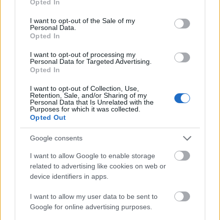
szurkoltam neki. Meg kell még említeni Ty Burrellt,
Opted In
use your data for below specified purposes in below Google
aki a tapló üzletember, meg a két fiatal csajt, Lindey
consent section.
I want to opt-out of the Sale of my
Booth-t és Kim Poirier-t, mert ők meg jól néznek ki:D
Personal Data.
Ismert arc a
Vészhelyzet
es Mekhi Phifer, Matt Frewer
Opted In
(
Töketlenek, Watchmen
), a valószínűleg csak nekem
I want to opt-out of processing my
ismerős Boyd Banks (
Jason X
), valamint az eredeti
Personal Data for Targeted Advertising.
film három főhőse is látható egy-egy beugrás
Opted In
erejéig. Mind a hárman a tévében láthatóak: Ken
Foree a televangelista, Tom Savini a sheriff, Scott H.
I want to opt-out of Collection, Use,
Retention, Sale, and/or Sharing of my
Reiniger pedig a tábornok.
Personal Data that Is Unrelated with the
Purposes for which it was collected.
Opted Out
Amiről még mindenképpen szólnom kell, az a
humor, ugyanis
sikerült
pár igazán remek poént
Google consents
becsempészni a vérfürdő-mentes pillanatok közé.
/Azért ne a
Rémálom az Elm utcában
vicceire
I want to allow Google to enable storage
gondoljunk:)/ Ezek a felhőtlenebb pillanatok
related to advertising like cookies on web or
kellenek is, mert egyébként rengeteg sokkoló meg
device identifiers in apps.
brutális eseményt láthatunk. Ana útja a városon
keresztül
elég nyomasztó
, után a pedig a plázában a
I want to allow my user data to be sent to
dagadt nős rész meg a szülés marhára
Google for online advertising purposes.
mellbevágóak; bár lehet hogy csak azért, mert én a