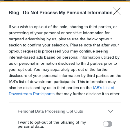
Blog -
Do Not Process My Personal Information
If you wish to opt-out of the sale, sharing to third parties, or
processing of your personal or sensitive information for
targeted advertising by us, please use the below opt-out
section to confirm your selection. Please note that after your
opt-out request is processed you may continue seeing
A színészek közül
Ving Rhames a legjobb
, őt az első
interest-based ads based on personal information utilized by
pillanatban megkedveltem, azt gondoltam, "ez az én
us or personal information disclosed to third parties prior to
emberem". Egy igazán tökös legény, de mégsem
your opt-out. You may separately opt-out of the further
nagypofájú, nem izomagyú, alapvetően normális
disclosure of your personal information by third parties on the
érdekek hajtják, csak meg kell tanulnia közösségben
IAB’s list of downstream participants. This information may
gondolkodni. Ereje, tudása minden helyzetben jól
also be disclosed by us to third parties on the
IAB’s List of
jön. Sarah Polley kezdetben kicsit idegesített, de
Downstream Participants
that may further disclose it to other
aztán fokozatosan megkedveltem. Tetszett benne,
third parties.
hogy nem az a feltűnő szépség, de tehetséges, így az
Please note that this website/app uses one or more Google
Personal Data Processing Opt Outs
általa megformált
hétköznapi
nő igazán hiteles alak.
services and may gather and store information including but
Jó volt még Michael Kelly is, ő a "rosszfiú", de aztán
not limited to your visit or usage behaviour. You may click to
I want to opt-out of the Sharing of my
persze megtanul együttműködni, a végére már
personal data.
grant or deny consent to Google and its third-party tags to