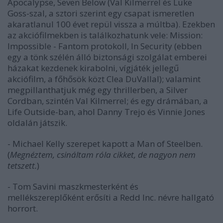
Apocalypse
,
Seven Below
(Val Kilmerrel és Luke
Goss-szal, a sztori szerint egy csapat ismeretlen
akaratlanul 100 évet repül vissza a múltba). Ezekben
az akciófilmekben is találkozhatunk vele:
Mission:
Impossible - Fantom protokoll
,
In Security
(ebben
egy a tönk szélén álló biztonsági szolgálat emberei
házakat kezdenek kirabolni, vígjáték jellegű
akciófilm, a főhősök közt Clea DuVallal); valamint
megpillanthatjuk még egy thrillerben, a
Silver
Cord
ban, szintén Val Kilmerrel; és egy drámában, a
Life Outside
-ban, ahol Danny Trejo és Vinnie Jones
oldalán játszik.
- Michael Kelly szerepet kapott a
Man of Steel
ben.
(
Megnéztem, csináltam róla cikket, de nagyon nem
tetszett.
)
- Tom Savini maszkmesterként és
mellékszereplőként erősíti a
Redd Inc.
névre hallgató
horrort.