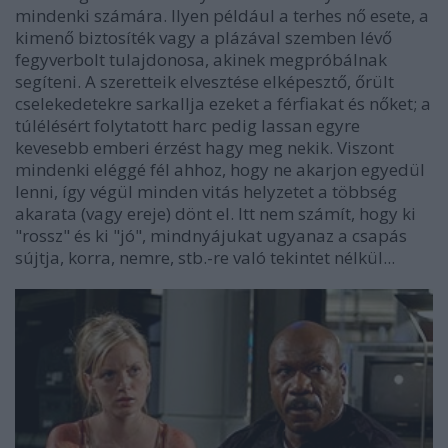
mindenki számára. Ilyen például a terhes nő esete, a
kimenő biztosíték vagy a plázával szemben lévő
fegyverbolt tulajdonosa, akinek megpróbálnak
segíteni. A szeretteik elvesztése elképesztő, őrült
cselekedetekre sarkallja ezeket a férfiakat és nőket; a
túlélésért folytatott harc pedig lassan egyre
kevesebb emberi érzést hagy meg nekik. Viszont
mindenki eléggé fél ahhoz, hogy ne akarjon egyedül
lenni, így végül minden vitás helyzetet a többség
akarata (vagy ereje) dönt el. Itt nem számít, hogy ki
"rossz" és ki "jó", mindnyájukat ugyanaz a csapás
sújtja, korra, nemre, stb.-re való tekintet nélkül...