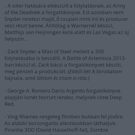
- A siker hatására elkészült a folytatásnak, az
Army
of the Dead
nek a forgatókönyve. Ezt azonban nem
Snyder rendezi majd, ő csupán mint író és producer
vesz részt benne. Állítólag a Warnernél készül,
Matthijs van Heijningen keze alatt és Las Vegas az új
helyszín...
- Zack Snyder a
Man of Steel
mellett a
300
folytatásába is beszállt. A
Battle of Artemisia
2013-
ban készül el, Zack bácsi a forgatókönyvet készíti,
meg pénzeli a produkciót. (
Ebből lett
A birodalom
hajnala,
amit láttam és írtam is róla.
)
- George A. Romero Dario Argento forgatókönyve
alapján ismét horrort rendez, melynek címe
Deep
Red
.
- Ving Rhames rengeteg filmben bukkan fel jövőre.
Az alábbi borzongatós alkotásokban láthatjuk:
Piranha 3DD
(David Hasselhoff-fal),
Zombie