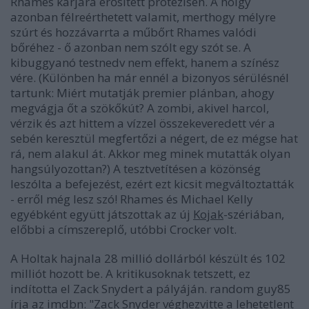
Rhames karjára erősített protézisen. A hölgy
azonban félreérthetett valamit, merthogy mélyre
szúrt és hozzávarrta a műbőrt Rhames valódi
bőréhez - ő azonban nem szólt egy szót se. A
kibuggyanó testnedv nem effekt, hanem a színész
vére. (Különben ha már ennél a bizonyos sérülésnél
tartunk: Miért mutatják premier plánban, ahogy
megvágja őt a szökőkút? A zombi, akivel harcol,
vérzik és azt hittem a vízzel összekeveredett vér a
sebén keresztül megfertőzi a négert, de ez mégse hat
rá, nem alakul át. Akkor meg minek mutatták olyan
hangsúlyozottan?) A tesztvetítésen a közönség
leszólta a befejezést, ezért ezt kicsit megváltoztatták
- erről még lesz szó! Rhames és Michael Kelly
egyébként együtt játszottak az új
Kojak
-szériában,
előbbi a címszereplő, utóbbi Crocker volt.
A
Holtak hajnala
28 millió dollárból készült és 102
milliót hozott be. A kritikusoknak tetszett, ez
indította el Zack Snydert a pályáján. random guy85
írja az imdbn
: "Zack Snyder véghezvitte a lehetetlent