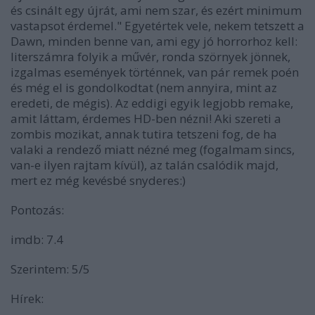
és csinált egy újrát, ami nem szar, és ezért minimum
vastapsot érdemel."
Egyetértek vele, nekem
tetszett a
Dawn
, minden benne van, ami egy jó horrorhoz kell:
literszámra folyik a művér, ronda szörnyek jönnek,
izgalmas események történnek, van pár remek poén
és még el is gondolkodtat
(nem annyira, mint az
eredeti, de mégis). Az eddigi egyik legjobb remake,
amit láttam, érdemes HD-ben nézni! Aki szereti a
zombis mozikat, annak tutira tetszeni fog, de ha
valaki a rendező miatt nézné meg (fogalmam sincs,
van-e ilyen rajtam kívül), az talán csalódik majd,
mert ez még kevésbé snyderes:)
Pontozás:
imdb: 7.4
Szerintem: 5/5
Hírek: