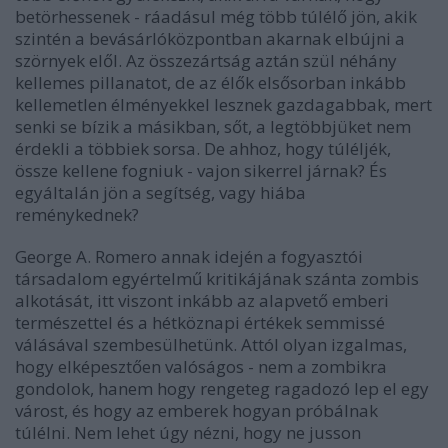
betörhessenek - ráadásul még több túlélő jön, akik
szintén a bevásárlóközpontban akarnak elbújni a
szörnyek elől. Az összezártság aztán szül néhány
kellemes pillanatot, de az élők elsősorban inkább
kellemetlen élményekkel lesznek gazdagabbak, mert
senki se bízik a másikban, sőt, a legtöbbjüket nem
érdekli a többiek sorsa. De ahhoz, hogy túléljék,
össze kellene fogniuk - vajon sikerrel járnak? És
egyáltalán jön a segítség, vagy hiába
reménykednek?
George A. Romero annak idején a fogyasztói
társadalom egyértelmű kritikájának szánta zombis
alkotását, itt viszont inkább
az alapvető emberi
természettel és a hétköznapi értékek semmissé
válásával szembesülhetünk
. Attól olyan izgalmas,
hogy elképesztően valóságos - nem a zombikra
gondolok, hanem hogy rengeteg ragadozó lep el egy
várost, és hogy az emberek hogyan próbálnak
túlélni. Nem lehet úgy nézni, hogy ne jusson