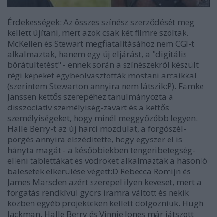
Érdekességek: Az összes színész szerződését meg
kellett újítani, mert azok csak két filmre szóltak.
McKellen és Stewart megfiatalításához nem CGI-t
alkalmaztak, hanem egy új eljárást, a "digitális
bőrátültetést" - ennek során a színészekről készült
régi képeket egybeolvasztották mostani arcaikkal
(szerintem Stewarton annyira nem látszik:P). Famke
Janssen kettős szerepéhez tanulmányozta a
disszociatív személyiség-zavart és a kettős
személyiségeket, hogy minél meggyőzőbb legyen.
Halle Berry-t az új harci mozdulat, a forgószél-
pörgés annyira elszédítette, hogy egyszer el is
hányta magát - a későbbiekben tengeribetegség-
elleni tablettákat és vödröket alkalmaztak a hasonló
balesetek elkerülése végett:D Rebecca Romijn és
James Marsden azért szerepel ilyen keveset, mert a
forgatás rendkívül gyors iramra váltott és nekik
közben egyéb projekteken kellett dolgozniuk. Hugh
Jackman, Halle Berry és Vinnie Jones már játszott