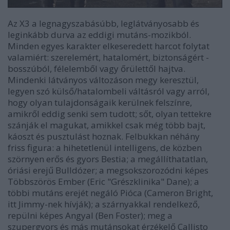
Az
X3
a legnagyszabásúbb, leglátványosabb és
leginkább durva az eddigi mutáns-mozikból.
Minden egyes karakter elkeseredett harcot folytat
valamiért: szerelemért, hatalomért, biztonságért -
bosszúból, félelemből vagy őrülettől hajtva.
Mindenki látványos változáson megy keresztül,
legyen szó külső/hatalombeli váltásról vagy arról,
hogy olyan tulajdonságaik kerülnek felszínre,
amikről eddig senki sem tudott; sőt, olyan tettekre
szánják el magukat, amikkel csak még több bajt,
káoszt és pusztulást hoznak. Felbukkan néhány
friss figura: a hihetetlenül intelligens, de közben
szörnyen erős és gyors Bestia; a megállíthatatlan,
óriási erejű Bulldózer; a megsokszorozódni képes
Többszörös Ember (Eric "Grészklinika" Dane); a
többi mutáns erejét negáló Pióca (Cameron Bright,
itt Jimmy-nek hívják); a szárnyakkal rendelkező,
repülni képes Angyal (Ben Foster); meg a
szupergyors és más mutánsokat érzékelő Callisto