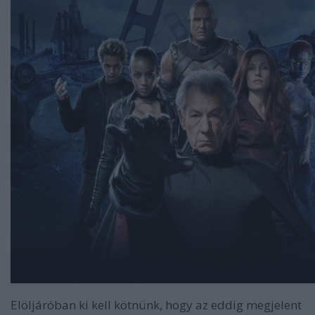
Elöljáróban ki kell kötnünk, hogy az eddig megjelent