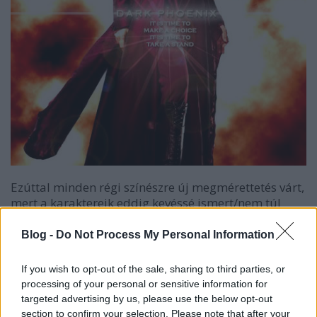
Ezúttal minden régi színészre új megmérettetés várt,
mert a karaktereik eddig kevéssé ismert/nem túl
kihangsúlyozott oldalait kellett bemutatniuk. Patrick
Stewart a film egy bizonyos pontján egészen
Blog -
Do Not Process My Personal Information
"gonosznak" tűnik, aztán pedig egy megdöbbentő
fordulat részese lesz. Ian McKellen most is uralja a
If you wish to opt-out of the sale, sharing to third parties, or
vásznat, a Testvériség vezére még sosem látszott
processing of your personal or sensitive information for
ennyire erősnek; aztán jön egy egészen elképesztő
targeted advertising by us, please use the below opt-out
váltás a végére, ahol McKellen ismét brillírozik. Hugh
section to confirm your selection. Please note that after your