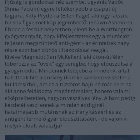
ifjúság is gondokkal néz szembe, ugyanis Vadóc
(Anna Paquin) egyre féltékenyebb a csapat új
tagjára, Kitty Pryde-ra (Ellen Page), aki úgy látszik,
túl sok figyelmet kap Jégembertől (Shawn Ashmore).
Ebben a feszült helyzetben jelenti be a Worthington
gyógyszergyár, hogy kifejlesztettek egy a mutációt
teljesen megszüntető anti-gént - az érintettek nagy
része azonban dühös tiltakozással reagál.
Kivéve Magnetot (Ian McKellen), aki úton-útfélen
toborozza az "övéit" egy seregbe, hogy elpusztítsa a
gyógymódot. Mindennek tetejébe a mindenki által
halottnak hitt Jean Grey (Famke Janssen) visszatér a
hullámsírból, ám ez a tűzvörös hajú nő már nem az,
aki anno feláldozta magát társaiért, hanem valami
elképzelhetetlen, nagyon veszélyes lény. A harc pedig
kezdetét veszi ennek a minden eddiginél
hatalmasabb mutánsnak az irányításáért és az
antigént termelő gyár elpusztításáért - de vajon ki
melyik oldalt választja?