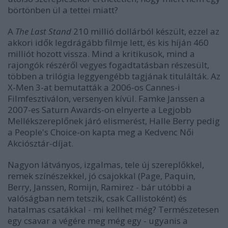
börtönben ül a tettei miatt?
A
The Last Stand
210 millió dollárból készült, ezzel az
akkori idők legdrágább filmje lett, és kis híján 460
milliót hozott vissza. Mind a kritikusok, mind a
rajongók részéről vegyes fogadtatásban részesült,
többen a trilógia leggyengébb tagjának titulálták. Az
X-Men 3
-at
bemutatták a
2006-os Cannes-i
Filmfesztiválon, versenyen kívül. Famke Janssen a
2007-es Saturn Awards-on elnyerte a Legjobb
Mellékszereplőnek járó elismerést, Halle Berry pedig
a People's Choice-on kapta meg a Kedvenc Női
Akciósztár-díjat.
Nagyon látványos, izgalmas, tele új szereplőkkel,
remek színészekkel, jó csajokkal
(Page, Paquin,
Berry, Janssen, Romijn, Ramirez - bár utóbbi a
valóságban nem tetszik, csak Callistoként)
és
hatalmas csatákkal - mi kellhet még?
Természetesen
egy csavar a végére meg még egy - ugyanis
a