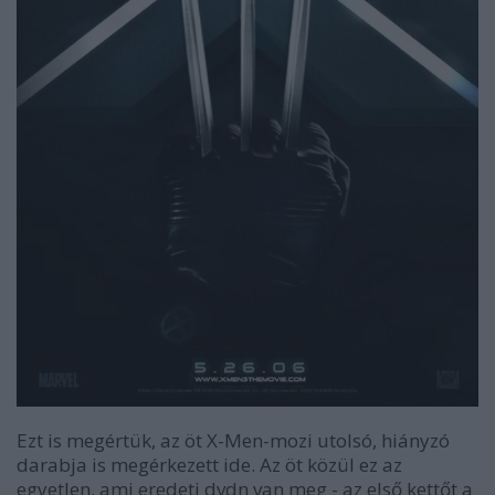
Ezt is megértük, az öt
X-Men
-mozi utolsó, hiányzó
darabja is megérkezett ide. Az öt közül ez az
egyetlen, ami eredeti dvdn van meg - az első kettőt a