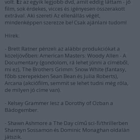
volt.
E
z az egyik legjobb dvd, amit
eddig
láttam - jó
film, sok érdekes, vicces és igényesen összerakott
extrával.
Aki szereti
Az ellenállás végé
t,
mindenképpen szerezze be! Csak ajánlani tudom!
Hírek:
- Brett Ratner pénzeli az alábbi produkciókat a
közeljövőben:
American Masters: Woody Allen - A
Documentary
(gondolom, rá lehet jönni a címéből,
mi ez),
The Brothers Grimm: Snow White
(fantasy,
főbb szerepekben Sean Bean és Julia Roberts),
Arcana
(akciófilm, semmit se lehet tudni még róla,
de milyen jó címe van).
- Kelsey Grammer lesz a
Dorothy of Oz
ban a
Bádogember.
- Shawn Ashmore a
The Day
című sci-fi/thrillerben
Shannyn Sossamon és Dominic Monaghan oldalán
játszik.