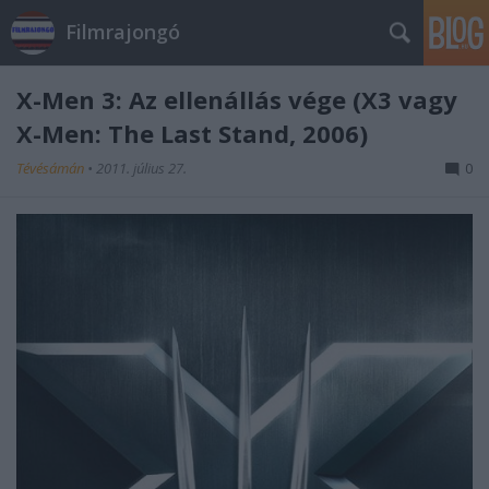
Filmrajongó
X-Men 3: Az ellenállás vége (X3 vagy
X-Men: The Last Stand, 2006)
Tévésámán
•
2011. július 27.
0