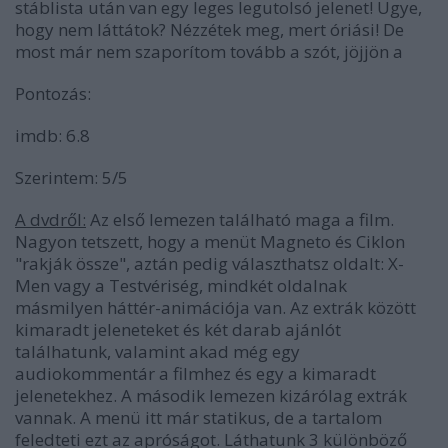
stáblista után van egy leges legutolsó jelenet!
Ugye,
hogy nem láttátok? Nézzétek meg, mert óriási! De
most már nem szaporítom tovább a szót, jöjjön a
Pontozás:
imdb: 6.8
Szerintem: 5/5
A dvdről:
Az első lemezen található maga a film.
Nagyon tetszett, hogy a menüt Magneto és Ciklon
"rakják össze", aztán pedig választhatsz oldalt: X-
Men vagy a Testvériség, mindkét oldalnak
másmilyen háttér-animációja van. Az extrák között
kimaradt jeleneteket és két darab ajánlót
találhatunk, valamint akad még egy
audiokommentár a filmhez és egy a kimaradt
jelenetekhez. A második lemezen kizárólag extrák
vannak. A menü itt már statikus, de a tartalom
feledteti ezt az apróságot. Láthatunk 3 különböző