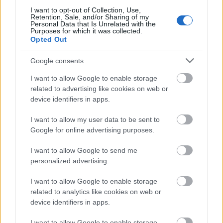
magyar színészt, Buday Zoltánt, aki a gyógymódért
I want to opt-out of Collection, Use,
sorban álló mutánsok egyike.
Retention, Sale, and/or Sharing of my
Personal Data that Is Unrelated with the
Purposes for which it was collected.
Opted Out
Google consents
I want to allow Google to enable storage
related to advertising like cookies on web or
device identifiers in apps.
I want to allow my user data to be sent to
Google for online advertising purposes.
I want to allow Google to send me
personalized advertising.
I want to allow Google to enable storage
related to analytics like cookies on web or
device identifiers in apps.
I want to allow Google to enable storage