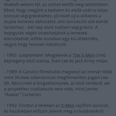
tévéből vettem fel, az utolsó kettőt meg letöltöttem.
Most, hogy megjött a kedvem
Az elsők
után a teljes
sorozat végignézéséhez, jól esett újra elővenni a
dupla lemezes változatot, ami borzasztó sok extrát
tartalmaz - két nap alatt tudtam végignézni. A
bejegyzés végén olvashatjátok a lemezek
elemzésését, előtte azonban egy kis áttekintés,
vagyis hogy honnan indultunk:
- 1963. szeptember: Megjelenik a
The X-Men
című
képregény első száma, Stan Lee és Jack Kirby műve.
- 1989: A Carolco filmstúdió megveszi az immár több
mint 30 éves sikersorozat megfilmesítési jogait Lee-
től. Készülnek a forgatókönyvek, az első rendező, aki
a projekthez csatlakozik nem más, mint James
"Avatar" Cameron.
- 1992: Elindul a tévében az
X-Men
rajzfilm-sorozat,
és hazánkban először jelenik meg a mutánsokról