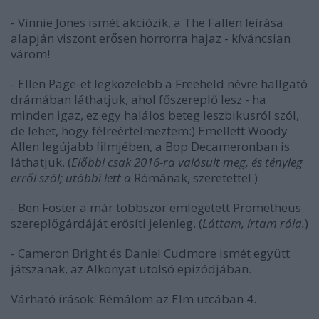
- Vinnie Jones ismét akciózik, a
The Fallen
leírása
alapján viszont erősen horrorra hajaz - kíváncsian
várom!
- Ellen Page-et legközelebb a
Freeheld
névre hallgató
drámában láthatjuk, ahol főszereplő lesz - ha
minden igaz, ez egy halálos beteg leszbikusról szól,
de lehet, hogy félreértelmeztem:) Emellett Woody
Allen legújabb filmjében, a
Bop Decameron
ban is
láthatjuk. (
Előbbi csak 2016-ra valósult meg, és tényleg
erről szól; utóbbi lett a
Rómának, szeretettel.)
- Ben Foster a már többször emlegetett
Prometheus
szereplőgárdáját erősíti jelenleg. (
Láttam, írtam róla.
)
- Cameron Bright és Daniel Cudmore ismét együtt
játszanak, az
Alkonyat
utolsó epizódjában.
Várható írások:
Rémálom az Elm utcában 4.