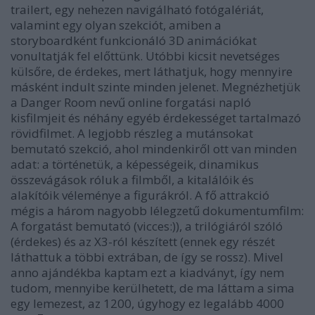
trailert, egy nehezen navigálható fotógalériát,
valamint egy olyan szekciót, amiben a
storyboardként funkcionáló 3D animációkat
vonultatják fel előttünk. Utóbbi kicsit nevetséges
külsőre, de érdekes, mert láthatjuk, hogy mennyire
másként indult szinte minden jelenet. Megnézhetjük
a Danger Room nevű online forgatási napló
kisfilmjeit és néhány egyéb érdekességet tartalmazó
rövidfilmet. A legjobb részleg a mutánsokat
bemutató szekció, ahol mindenkiről ott van minden
adat: a történetük, a képességeik, dinamikus
összevágások róluk a filmből, a kitalálóik és
alakítóik véleménye a figurákról. A fő attrakció
mégis a három nagyobb lélegzetű dokumentumfilm:
A forgatást bemutató (vicces:)), a trilógiáról szóló
(érdekes) és az
X3
-ról készített (ennek egy részét
láthattuk a többi extrában, de így se rossz). Mivel
anno ajándékba kaptam ezt a kiadványt, így nem
tudom, mennyibe kerülhetett, de ma láttam a sima
egy lemezest, az 1200, úgyhogy ez legalább 4000