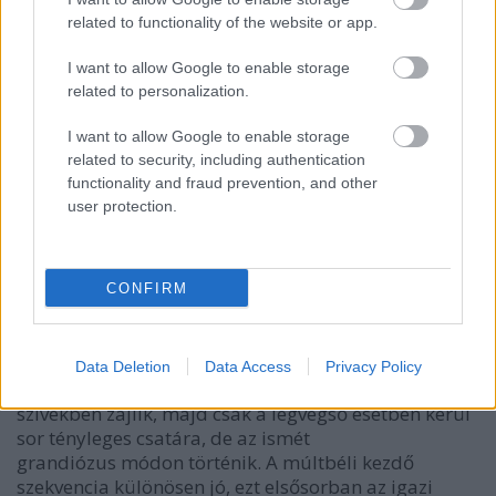
related to functionality of the website or app.
I want to allow Google to enable storage
related to personalization.
I want to allow Google to enable storage
related to security, including authentication
functionality and fraud prevention, and other
A sztori jól sikerült: két képregény-folyamot raktak
user protection.
egybe, a végeredmény
komplex, izgalmas
és
mindenek előtt
nagyon látványos
- elég csak arra
gondolni, hogy ennyiféle képességet egyszerre eddig
még sosem láthattunk! Kellőképpen hangsúlyos a
CONFIRM
"jó" és a "rossz" oldal; emellett a kisebb
mellékszálak, mint mondjuk a Jégember-Kitty-
Vadóc-, a Mystique-Magneto- vagy a Farkas-Jean-
Data Deletion
Data Access
Privacy Policy
kapcsolat is helyet kap. A harc a fejekben és a
szívekben zajlik, majd csak a legvégső esetben kerül
sor tényleges csatára, de az ismét
grandiózus módon történik. A múltbéli kezdő
szekvencia különösen jó, ezt elsősorban az igazi