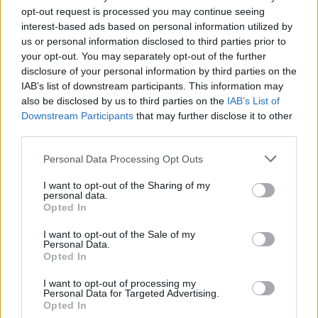
Jackmannek a harcjelenetek mellett az érzelmek
opt-out request is processed you may continue seeing
hangsúlyozása volt a feladata és szintén ezt kellett
interest-based ads based on personal information utilized by
tennie az elég rövid ideig szereplő James
us or personal information disclosed to third parties prior to
Marsdennek. Halle Berry alapvetően nem akart
your opt-out. You may separately opt-out of the further
visszajönni, ám a
Macskanő
nagyon bukott, és
disclosure of your personal information by third parties on the
megígérték neki, hogy Ciklon többet fog harcolni, így
IAB’s list of downstream participants. This information may
also be disclosed by us to third parties on the
IAB’s List of
aztán ismét vállalta - ezúttal rá nehezedik Xavier
Downstream Participants
that may further disclose it to other
feladata. Famke Janssen itt már egészen más, ez a
third parties.
Jean (vagy nevezzem nevén?) szexibb, veszélyesebb,
szebb és ijesztőbb - végre tetszett úgy is, mint nő.
Please note that this website/app uses one or more Google
Personal Data Processing Opt Outs
Anna Paquin karaktere eléggé háttérbe szorul, csak
services and may gather and store information including but
az elején van igazán szerepe, utána szinte eltűnik.
not limited to your visit or usage behaviour. You may click to
I want to opt-out of the Sharing of my
Sajnos viszont ugyanez a sorsa a csodás Mystique-
personal data.
grant or deny consent to Google and its third-party tags to
Opted In
nek, vagyis Rebecca Romijnnek is. Az újak viszont
use your data for below specified purposes in below Google
kárpótolnak a régiekért:) A mellékszereplők közt ott
consent section.
I want to opt-out of the Sale of my
van Bill Duke a Dangerous című Busta Rhymes-szám
Personal Data.
Opted In
klipjéből, a 20 évvel ezelőtti részletben pedig Stan
Lee és a szintén
X-Men
író Chris Claremont. Valamint
I want to opt-out of processing my
meg kell még említeni az egyszer hallható R. Lee
Personal Data for Targeted Advertising.
Ermey-t (a fegyverkezős jelenetben beszél) és egy
Opted In