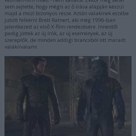
sem sejtette, hogy mégis az ő írása alapján készül
majd a mozi bizonyos része. Aztán valakinek eszébe
jutott felkérni Brett Ratnert, aki még 1996-ban
jelentkezett az első X-film rendezésére. Innentől
pedig jöttek az új írók, az új események, az új
szereplők, de minden addigi brancsból ott maradt
valaki/valami.