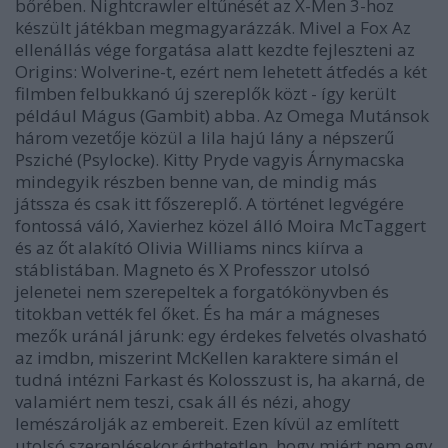
bőrében. Nightcrawler eltűnését az
X-Men 3
-hoz
készült játékban megmagyarázzák. Mivel a Fox
Az
ellenállás vége
forgatása alatt kezdte fejleszteni az
Origins: Wolverine
-t, ezért nem lehetett átfedés a két
filmben felbukkanó új szereplők közt - így került
például Mágus (Gambit) abba. Az Omega Mutánsok
három vezetője közül a lila hajú lány a népszerű
Psziché (Psylocke). Kitty Pryde vagyis Árnymacska
mindegyik részben benne van, de mindig más
játssza és csak itt főszereplő. A történet legvégére
fontossá váló, Xavierhez közel álló Moira McTaggert
és az őt alakító Olivia Williams nincs kiírva a
stáblistában. Magneto és X Professzor utolsó
jelenetei nem szerepeltek a forgatókönyvben és
titokban vették fel őket. És ha már a mágneses
mezők uránál járunk: egy érdekes felvetés olvasható
az imdbn, miszerint McKellen karaktere simán el
tudná intézni Farkast és Kolosszust is, ha akarná, de
valamiért nem teszi, csak áll és nézi, ahogy
lemészárolják az embereit. Ezen kívül az említett
utolsó szereplésekor érthetetlen, hogy miért nem egy