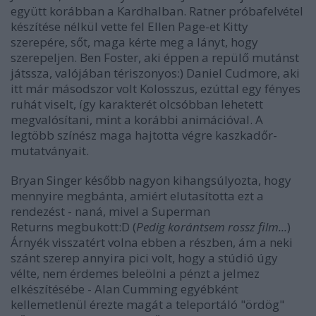
együtt korábban a
Kardhal
ban. Ratner próbafelvétel
készítése nélkül vette fel Ellen Page-et Kitty
szerepére, sőt, maga kérte meg a lányt, hogy
szerepeljen. Ben Foster, aki éppen a repülő mutánst
játssza, valójában tériszonyos:) Daniel Cudmore, aki
itt már másodszor volt Kolosszus, ezúttal egy fényes
ruhát viselt, így karakterét olcsóbban lehetett
megvalósítani, mint a korábbi animációval. A
legtöbb színész maga hajtotta végre kaszkadőr-
mutatványait.
Bryan Singer később nagyon kihangsúlyozta, hogy
mennyire megbánta, amiért elutasította ezt a
rendezést - naná, mivel a
Superman
Returns
megbukott:D (
Pedig korántsem rossz film...
)
Árnyék visszatért volna ebben a részben, ám a neki
szánt szerep annyira pici volt, hogy a stúdió úgy
vélte, nem érdemes beleölni a pénzt a jelmez
elkészítésébe - Alan Cumming egyébként
kellemetlenül érezte magát a teleportáló "ördög"