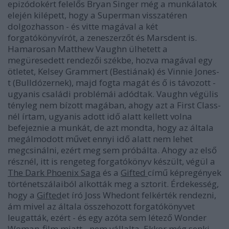
epizódokért felelős Bryan Singer még a munkálatok
elején kilépett, hogy a
Superman visszatér
en
dolgozhasson - és vitte magával a két
forgatókönyvírót, a zeneszerzőt és Marsdent is.
Hamarosan Matthew Vaughn ülhetett a
megüresedett rendezői székbe, hozva magával egy
ötletet, Kelsey Grammert (Bestiának) és Vinnie Jones-
t (Bulldózernek), majd fogta magát és ő is távozott -
ugyanis családi problémái adódtak. Vaughn végülis
tényleg nem bízott magában, ahogy azt a
First Class
-
nél írtam, ugyanis adott idő alatt kellett volna
befejeznie a munkát, de azt mondta, hogy az általa
megálmodott művet ennyi idő alatt nem lehet
megcsinálni, ezért meg sem próbálta. Ahogy az első
résznél, itt is rengeteg forgatókönyv készült, végül a
The Dark Phoenix Saga
és a
Gifted
című képregények
történetszálaiból alkották meg a sztorit. Érdekesség,
hogy a
Gifted
et író Joss Whedont felkérték rendezni,
ám mivel az általa összehozott forgatókönyvet
leugatták, ezért - és egy azóta sem létező Wonder
Woman-film miatt - nem vállalta. Ekkor még senki