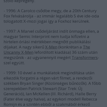
szóló képregény.
- 1996: A Carolco csődbe megy, de a 20th Century
Fox felvásárolja - az immár legalább 5 éve ide-oda
tologatott X-mozi jogai így a Foxhoz kerülnek.
- 1997: A Marvel csődeljárást indít önmaga ellen, a
magyar Semic Interprint nem tudja kifizetni a
hirtelen óriási mértékben megnőtt publikálási
díjakat. A nagy sikerű
X-Men
(konkrétan a
The
Uncanny X-Men
lefordított kiadása) 36 szám után
megszűnik - az ugyanennyit megért
Transformers
-
szel együtt.
- 1999: 10 évvel a munkálatok megindítása után
elkezdik forgatni a régen várt filmet, a rendezői
székben Bryan Singer (
Közönséges bűnözők
). A főbb
szerepekben Patrick Stewart (
Star Trek: Új
Generáció
), Ian McKellen (
III. Richárd
), Halle Berry
(
Fater élve vagy halva
), az egykori modell Rebecca
Romijn és a szintén ebből a szakmából érkező