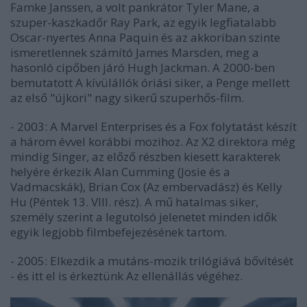
Famke Janssen, a volt pankrátor Tyler Mane, a
szuper-kaszkadőr Ray Park, az egyik legfiatalabb
Oscar-nyertes Anna Paquin és az akkoriban szinte
ismeretlennek számító James Marsden, meg a
hasonló cipőben járó Hugh Jackman. A 2000-ben
bemutatott
A kívülállók
óriási siker, a
Penge
mellett
az első "újkori" nagy sikerű szuperhős-film.
- 2003: A Marvel Enterprises és a Fox folytatást készít
a három évvel korábbi mozihoz. Az
X2
direktora még
mindig Singer, az előző részben kiesett karakterek
helyére érkezik Alan Cumming (
Josie és a
Vadmacskák
), Brian Cox (
Az embervadász
) és Kelly
Hu (
Péntek 13. VIII. rész
). A mű hatalmas siker,
személy szerint a legutolsó jelenetet minden idők
egyik legjobb filmbefejezésének tartom.
- 2005: Elkezdik a mutáns-mozik trilógiává bővítését
- és itt el is érkeztünk
Az ellenállás végé
hez.