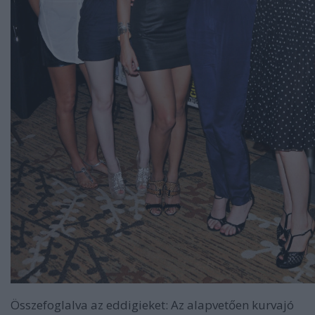
Összefoglalva az eddigieket
: Az alapvetően kurvajó