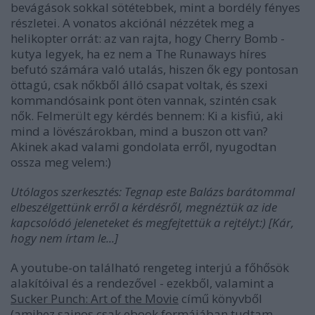
bevágások sokkal sötétebbek, mint a bordély fényes
részletei. A vonatos akciónál nézzétek meg a
helikopter orrát: az van rajta, hogy Cherry Bomb -
kutya legyek, ha ez nem a The Runaways híres
befutó számára való utalás, hiszen ők egy pontosan
öttagú, csak nőkből álló csapat voltak, és szexi
kommandósaink pont öten vannak, szintén csak
nők.
Felmerült egy kérdés bennem: Ki a kisfiú, aki
mind a lövészárokban, mind a buszon ott van?
Akinek akad valami gondolata erről, nyugodtan
ossza meg velem:)
Utólagos szerkesztés: Tegnap este Balázs barátommal
elbeszélgettünk erről a kérdésről, megnéztük az ide
kapcsolódó jeleneteket és megfejtettük a rejtélyt:) [Kár,
hogy nem írtam le...]
A youtube-on található rengeteg interjú a főhősök
alakítóival és a rendezővel - ezekből, valamint a
Sucker Punch: Art of the Movie
című könyvből
(amihez sajnos csak ebook formájában tudtam