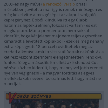
2009-es nagy műve)
a rendezői verzió
óriási
mértékben javított a már így is remek minőségen és
még közel vitte a mozgóképet az alapul szolgáló
képregényhez. Ebből kiindulva itt egy újabb
hatalmas léptékű élményfokozást vártam - és ezt
megkaptam. Már a premier után nem sokkal
kiderült, hogy két jelenet majdnem teljes egészében
kimaradt a levetített kópiákból - ezek és még néhány
extra kép együtt 18 perccel rövidítették meg az
eredeti alkotást, amit itt visszaállítottak nekünk. Az a
két rész viszont szerintem elengedhetetlen, rendkívül
fontos, főleg a második.
Emellett az
Extended Cut
nézése közben kiderült, hogy mennyivel jobb eredeti
nyelven végignézni - a magyar fordítás az egyes
mellékalakok nevénél borzalmas lett, hogy mást ne
mondjak.