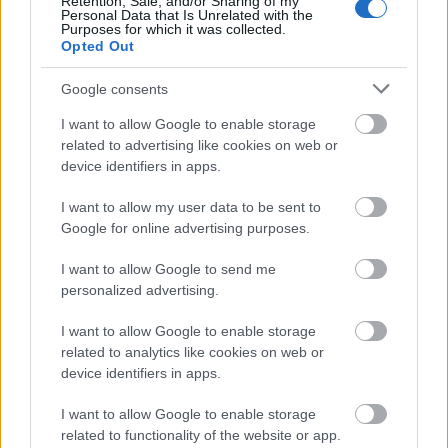
Retention, Sale, and/or Sharing of my
Personal Data that Is Unrelated with the
külsőségeiben mindenképp.
Purposes for which it was collected.
Opted Out
2. "A forgatókönyvet mintha egy kanos 12 éves fiú
írta volna." Hogyne.
Akinek az egészből az jön le,
Google consents
hogy ez testhez simuló ruhákban lövöldöző csajokról
I want to allow Google to enable storage
szól, az rohadtul nem látja, hogy mi miért van benne,
related to advertising like cookies on web or
és hogy mi a történet.
Igenis, szerintem
pont az a jó
device identifiers in apps.
benne, hogy
ha a tudományos-fantasztikum
kedvelője (is) vagy, akkor
megtalálod benne a
I want to allow my user data to be sent to
kedvencedet
; ha szerepjátékos vagy, láthatsz egy a
Google for online advertising purposes.
kedvelt világaidhoz hasonlót; ha pedig manga-
megszállottként élsz, akkor sem csalódsz majd. De
I want to allow Google to send me
lehet rá drámaként/tragédiaként tekintetni, szóval
personalized advertising.
igencsak összetett – lehetetlenség besorolni, „nem
lehet rá felkészülni”.
I want to allow Google to enable storage
related to analytics like cookies on web or
3. "Tárgyiasítja a nőket." Hát, aki ezt írta, az is csak
device identifiers in apps.
nézésre használja a szemét, nem látásra...
Pont az
egyik fő lényeg az, hogy a tárgyiasítás ELLEN
I want to allow Google to enable storage
harcolnak a lányok!
Azért akarnak megszökni abból
related to functionality of the website or app.