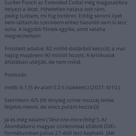
Sucker Punch
az
Extended Cut
tal még magasabbra
helyezi a lécet.
Hihetetlen hatása volt rám,
pedig tudtam, mi fog történni.
Eddig semmi ilyet
nem láttam és szerintem ehhez hasonló nem is lesz
soha.
A legjobb filmek egyike, amit valaha
megnézhettem.
Frissített adatok: 82 millió dollárból készült, a mai
napig majdnem 90 milliót hozott. A kritikusok
általában utálják, de nem mind.
Pontozás:
imdb: 6.1 (5 év alatt 0.2-t csökkent.) (2021: 6/10.)
Szerintem: 6/5 (Itt tényleg szinte muszáj lenne
feljebb menni, de nincs pofám hozzá:D)
Ja és még valami (
"And one more thing"
): Az
Álomháború
magyar szinkronnal ellátott DVD-
formátumban július 27-étől lesz kapható. [
Aki