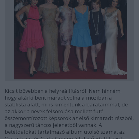
Kicsit bővebben a helyreállításról:
Nem hinném,
hogy akárki bent maradt volna a moziban a
stáblista alatt, mi is kimentünk a barátaimmal, de
az akkor a nevek felsorolása mellett futó
összemontírozott képsorok az első kimaradt részből,
a nagyszerű táncos jelenetből vannak. A
betétdalokat tartalmazó album utolsó száma, az
Oscar Isaac és Carla Gugino által előadott Love Is