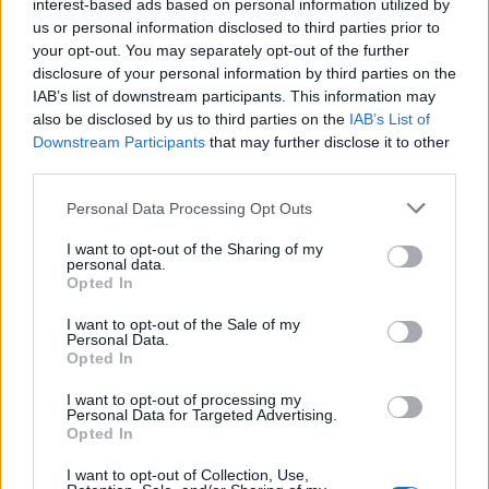
interest-based ads based on personal information utilized by
megtestesül az összes többi lány fájdalma és
us or personal information disclosed to third parties prior to
elszántsága is. A középkori fantasy-csatában az
your opt-out. You may separately opt-out of the further
ostromló lovagok nem emberek.
disclosure of your personal information by third parties on the
IAB’s list of downstream participants. This information may
Most pedig reagálnék néhány, a filmet ért negatív
also be disclosed by us to third parties on the
IAB’s List of
vagy furcsa állításra:
Downstream Participants
that may further disclose it to other
third parties.
1. Sokan azzal támadták, hogy olyan, mint egy
videojáték. Nekem, aki rengeteg
Diablo II
-t,
Heroes
Please note that this website/app uses one or more Google
Personal Data Processing Opt Outs
III
-at és
Warcraft
ot nyomatott anno, ESZEMBE NEM
services and may gather and store information including but
JUTOTT ez a dolog a nézése közben. A legtöbb
not limited to your visit or usage behaviour. You may click to
I want to opt-out of the Sharing of my
personal data.
díszlet és az ember méretű ellenségek szinte mindig
grant or deny consent to Google and its third-party tags to
Opted In
valósak voltak, vagyis felépített helyszíneken
use your data for below specified purposes in below Google
kaszkadőrök játszották őket, a játékidő kb. 85%-
consent section.
I want to opt-out of the Sale of my
ában. Bár tény, hogy sok videojáték van, amiben
Personal Data.
Opted In
robotokat, orkokat és hasonlóakat lehet karddal
vagy lőfegyverekkel irtani, mégis
az Álomháború
I want to opt-out of processing my
sokkal nagyobb mértékben épít a színészekre és a
Personal Data for Targeted Advertising.
Opted In
maszkmesteri munkára, mint mondjuk a világ
legjobb filmjének kikiáltott
Avatar
. Szerintem az
I want to opt-out of Collection, Use,
Avatar
sokkal jobban hasonlít egy játékra, mint ez -