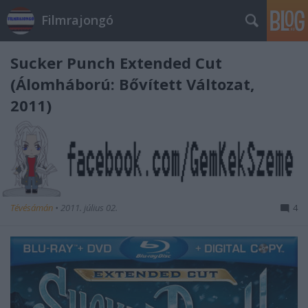
Filmrajongó
Sucker Punch Extended Cut
(Álomháború: Bővített Változat,
2011)
Tévésámán
•
2011. július 02.
4