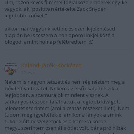
Hm, "azon kevés filmmel foglalkozó emberek egyike
vagyok, aki pozitívan értékelte Zack Snyder
legutóbbi művét."
akkor már vagyunk ketten, és ezen kijelentésed
alapján be is teszem a honlapom linkjei közé a
blogod, amint holnap felébredtem. :D
Kaland-Játék-Kockázat
12 éve
Nekem is nagyon tetszett és nem rég néztem meg a
bővített változatot. Nekem az első csata tetszik a
legjobban, a szamurájok mindent visznek. A
sárkányos részben találhattuk a legtöbb kivágott
jelenetet szerintem (ami a csatás részeket illeti). Nem
tudom megfigyeltétek-e, amikor a lányok a smink
tükör előtt beszélgetnek és a kamera körbe
megy...szerintem zseniális ötlet volt, bár apró hibák