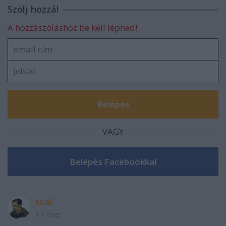
Szólj hozzá!
A hozzászóláshoz be kell lépned!
VAGY
scal
14 éve