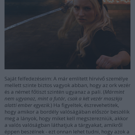
Saját felfedezéseim
: A már említett hírvivő személye
mellett szinte biztos vagyok abban, hogy az ork vezér
és a német főtiszt szintén ugyanaz a pali. (
Mármint
nem ugyanaz, mint a futár, csak a két vezér maszkja
alatti ember egyezik.
) Ha figyeltek, észrevehetitek,
hogy amikor a bordély valóságában először beszélik
meg a lányok, hogy miket kell megszerezniük, akkor
a valós valóságban láthatjuk a tárgyakat, amikről
éppen beszélnek - ezt onnan lehet tudni, hogy azok a