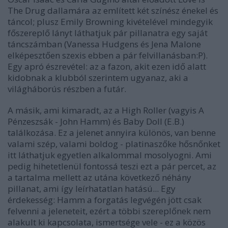
The Drug dallamára az említett két színész énekel és
táncol; plusz Emily Browning kivételével mindegyik
főszereplő lányt láthatjuk pár pillanatra egy saját
táncszámban (Vanessa Hudgens és Jena Malone
elképesztően szexis ebben a pár felvillanásban:P).
Egy apró észrevétel: az a fazon, akit ezen idő alatt
kidobnak a klubból szerintem ugyanaz, aki a
világháborús részben a futár.
A másik, ami kimaradt, az a High Roller (vagyis A
Pénzeszsák - John Hamm) és Baby Doll (E.B.)
találkozása. Ez a jelenet annyira különös, van benne
valami szép, valami boldog - platinaszőke hősnőnket
itt láthatjuk
egyetlen alkalommal mosolyogni. Ami
pedig hihetetlenül fontossá teszi ezt a pár percet, az
a tartalma mellett az utána következő néhány
pillanat, ami így leírhatatlan hatású... Egy
érdekesség: Hamm a forgatás legvégén jött csak
felvenni a jeleneteit, ezért a többi szereplőnek nem
alakult ki kapcsolata, ismertsége vele - ez a közös