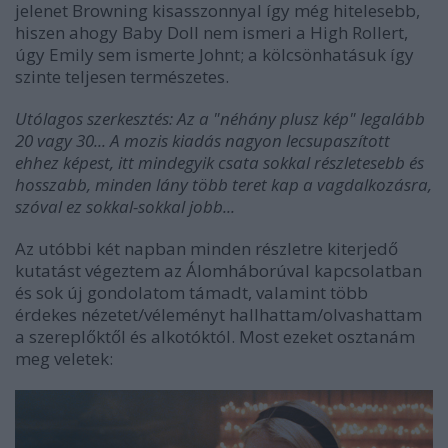
jelenet Browning kisasszonnyal így még hitelesebb,
hiszen ahogy Baby Doll nem ismeri a High Rollert,
úgy Emily sem ismerte Johnt; a kölcsönhatásuk így
szinte teljesen természetes.
Utólagos szerkesztés: Az a "néhány plusz kép" legalább
20 vagy 30... A mozis kiadás nagyon lecsupaszított
ehhez képest, itt mindegyik csata sokkal részletesebb és
hosszabb, minden lány több teret kap a vagdalkozásra,
szóval ez sokkal-sokkal jobb...
Az utóbbi két napban minden részletre kiterjedő
kutatást végeztem az
Álomháború
val kapcsolatban
és sok új gondolatom támadt, valamint több
érdekes nézetet/véleményt hallhattam/olvashattam
a szereplőktől és alkotóktól. Most ezeket osztanám
meg veletek: