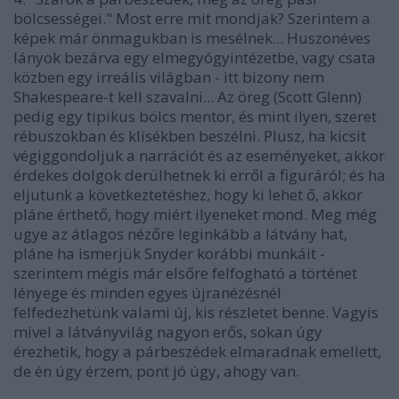
bölcsességei." Most erre mit mondjak? Szerintem
a
képek már önmagukban is mesélnek...
Huszonéves
lányok bezárva egy elmegyógyintézetbe, vagy csata
közben egy irreális világban - itt bizony nem
Shakespeare-t kell szavalni... Az öreg (Scott Glenn)
pedig egy tipikus bölcs mentor, és mint ilyen, szeret
rébuszokban és klisékben beszélni. Plusz, ha kicsit
végiggondoljuk a narrációt és az eseményeket, akkor
érdekes dolgok derülhetnek ki erről a figuráról; és ha
eljutunk a következtetéshez, hogy ki lehet ő, akkor
pláne érthető, hogy miért ilyeneket mond. Meg még
ugye az átlagos nézőre leginkább a látvány hat,
pláne ha ismerjük Snyder korábbi munkáit -
szerintem mégis már elsőre felfogható a történet
lényege és minden egyes újranézésnél
felfedezhetünk valami új, kis részletet benne. Vagyis
mivel a látványvilág nagyon erős, sokan úgy
érezhetik, hogy a párbeszédek elmaradnak emellett,
de én úgy érzem, pont jó úgy, ahogy van.