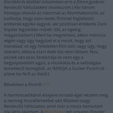
(
Korábbi és későbbi írásaimban erre a filmre gyakran
Rendezői Változat
ként hivatkozom.
) Aki három
hónapja olvasta az írásomat az
Álomháború
ról, az
tudhatja, hogy
azon kevés filmmel foglalkozó
emberek egyike vagyok, aki pozitívan értékelte Zack
Snyder legutóbbi művét.
Sőt, az egekig
magasztaltam:) Mert ha megnézted, akkor március
végén vagy úgy hagytad el a mozit, hogy azt
mondtad: ez egy hihetetlen film volt; vagy úgy, hogy
istenem, ekkora szart évek óta nem láttam. Nos,
akinek van esze, fantáziája és nem egy a
begyöpösödött agyú, a munkába és a valóságba
temetkező tömegből, az IMÁDJA a
Sucker Punch
-ot -
pláne ha férfi az illető:)
Bővebben a filmről
ITT
.
A harmincadikáról elsejére virradó éjjel néztem meg
a nemrég hozzáférhetővé vált
Bővített
(vagy
Rendezői
)
Változat
ot, amit már a mozis bemutató
óta látni akartam. A
Watchmen
nél ugyanis (Snyder