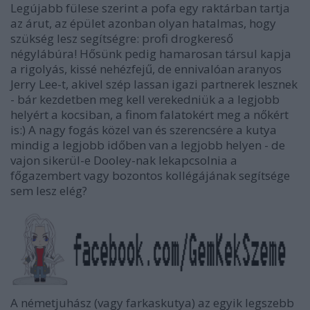
Legújabb fülese szerint a pofa egy raktárban tartja
az árut, az épület azonban olyan hatalmas, hogy
szükség lesz segítségre: profi drogkereső
négylábúra! Hősünk pedig hamarosan társul kapja
a rigolyás, kissé nehézfejű, de ennivalóan aranyos
Jerry Lee-t, akivel szép lassan igazi partnerek lesznek
- bár kezdetben meg kell verekedniük a a legjobb
helyért a kocsiban, a finom falatokért meg a nőkért
is:) A nagy fogás közel van és szerencsére a kutya
mindig a legjobb időben van a legjobb helyen - de
vajon sikerül-e Dooley-nak lekapcsolnia a
főgazembert vagy bozontos kollégájának segítsége
sem lesz elég?
A németjuhász (vagy farkaskutya) az egyik legszebb