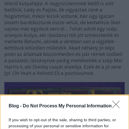
létező kutyafajta. A nagyszüleimnek kettő is volt
belőlük, Lady és Pajtás, ők vigyáztak ránk a
húgommal, mikor kicsik voltunk, bár úgy igazán
sosem barátkoztunk össze velük, de kedveltük őket -
sajnos már egyikük sem él... Tehát adott egy szép,
aranyos kutya, aki ráadásul tök jól színészkedik és
mellette Belushi, akinek a vérében van a vígjáték -
kettősük kitűnően működik. Akad néhány jó képi
poén az állatnak köszönhetően és pár remek szóbeli
a pasastól, látványnak pedig mellékelték a szép Mel
Harris-t, aki Dooley csaját alakítja. Ezek és a jó zene
(pl. Oh Yeah a Yellotól:D) a pozitívumok.
Blog -
Do Not Process My Personal Information
If you wish to opt-out of the sale, sharing to third parties, or
processing of your personal or sensitive information for