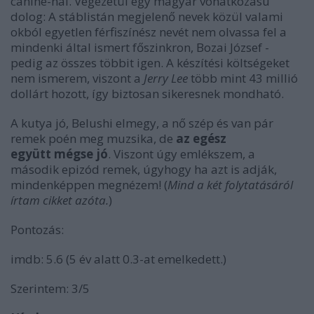
canine-nal. Végezetül egy magyar vonatkozású
dolog: A stáblistán megjelenő nevek közül valami
okból egyetlen férfiszínész nevét nem olvassa fel a
mindenki által ismert főszinkron, Bozai József -
pedig az összes többit igen. A készítési költségeket
nem ismerem, viszont a
Jerry Lee
több mint 43 millió
dollárt hozott, így biztosan sikeresnek mondható.
A kutya jó, Belushi elmegy, a nő szép és van pár
remek poén meg muzsika, de
az egész
együtt mégse jó
. Viszont úgy emlékszem, a
második epizód remek, úgyhogy ha azt is adják,
mindenképpen megnézem! (
Mind a két folytatásáról
írtam cikket azóta.
)
Pontozás:
imdb: 5.6 (5 év alatt 0.3-at emelkedett.)
Szerintem: 3/5