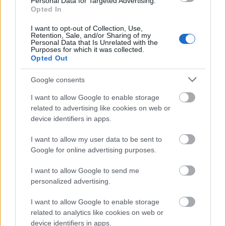
Personal Data for Targeted Advertising.
Miután pedig a kutya megjelenik, sajnos még
Opted In
mindig inkább a pofán van a hangsúly és a gyagya
I want to opt-out of Collection, Use,
konfliktuson. A főgonosz egy seggfej és nem is
Retention, Sale, and/or Sharing of my
félelmetes, ráadásul sajnos sokszor a
K-9
képtelen
Personal Data that Is Unrelated with the
Purposes for which it was collected.
eldönteni, hogy mi akar lenni: kutyás vígjáték vagy
Opted Out
nyomozós krimi. Bevallom, nekem leginkább a
Jerry
Lee 2
maradt meg, ahol egy érdekesebb konfliktus és
Google consents
több poén van, meg ott lehet izgulni - itt erre alig
akad lehetőség. A végén megpróbálnak ellőni egy
I want to allow Google to enable storage
related to advertising like cookies on web or
jajmostmilesz-patront, ami talán a kiskorú nézőket
device identifiers in apps.
meghatja, de mivel én tudtam, hogy van folytatás,
ezért engem nem:)
I want to allow my user data to be sent to
Google for online advertising purposes.
Néhány érdekesség: A rendező a felejthető filmek és
sorozat-epizódok készítője, Rob Daniel; az író-
I want to allow Google to send me
producer pedig Steven Siegel, aki a többi részen is
personalized advertising.
dolgozott. A mellékszereplők közt egy-egy rövid
jelenetig láthatjuk Ed "Al Bundy" O'Nealt (a
I want to allow Google to enable storage
kutyakiképző), Pruitt Taylor Vince-t (a bárban a
related to analytics like cookies on web or
főrosszfiú, jellegzetes szemmozgásáról azonnal fel
device identifiers in apps.