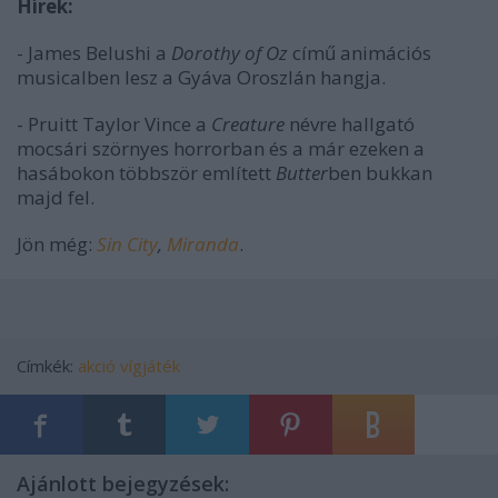
Hírek:
- James Belushi a
Dorothy of Oz
című animációs
musicalben lesz a Gyáva Oroszlán hangja.
- Pruitt Taylor Vince a
Creature
névre hallgató
mocsári szörnyes horrorban és a már ezeken a
hasábokon többször említett
Butter
ben bukkan
majd fel.
Jön még:
Sin City
,
Miranda
.
Címkék:
akció
vígjáték
Ajánlott bejegyzések: