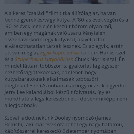
A sikeres "családi" film titka állítólag az, ha van
benne gyerek és/vagy kutya. A '80-as évek végén és a
'90-es évek legelején készült három olyan mű,
amiben egy magának való zsaru kénytelen
összehaverkodni egy kutyával, akivel aztán
elválaszthatatlan társak lesznek. Ez az egyik, aztán
ott van még az
Egyik kopó, másik eb
Tom Hanks-szel
és a
Szuperhekus kutyabőrben
Chuck Norris-szal. Én
mindet láttam többször is, gyakorlatilag egyszer
nézhető vígjátékocskák, bár lehet, hogy
kutyabarátoknak
alkalmasak
többszöri
megtekintésre:) Azonban akárhogy nézzük, egyedül
Jerry Lee kalandjából készült folytatás, így ez
mondható a legsikeresebbnek - de semmiképp nem
a legjobbnak.
Szóval, adott nekünk Dooley nyomozó (James
Belushi), aki már évek óta lohol egy nagy hatalmú,
kábítószerrel kereskedő üzletember nyomában.