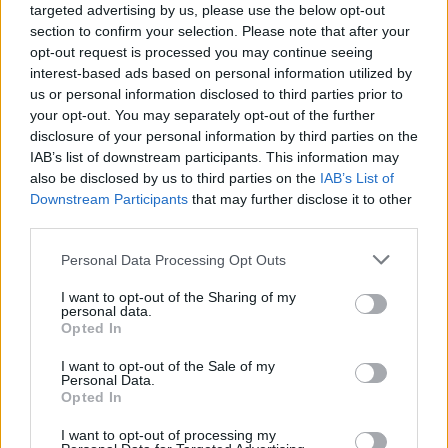
targeted advertising by us, please use the below opt-out
section to confirm your selection. Please note that after your
opt-out request is processed you may continue seeing
interest-based ads based on personal information utilized by
us or personal information disclosed to third parties prior to
your opt-out. You may separately opt-out of the further
disclosure of your personal information by third parties on the
IAB’s list of downstream participants. This information may
also be disclosed by us to third parties on the
IAB’s List of
Downstream Participants
that may further disclose it to other
third parties.
Please note that this website/app uses one or more Google
Personal Data Processing Opt Outs
services and may gather and store information including but
not limited to your visit or usage behaviour. You may click to
I want to opt-out of the Sharing of my
personal data.
grant or deny consent to Google and its third-party tags to
Opted In
use your data for below specified purposes in below Google
consent section.
I want to opt-out of the Sale of my
Personal Data.
Opted In
A negatívum maga a sztori.
Az első 10-15 perc
I want to opt-out of processing my
totál érdektelen, amíg a kutya nincs, addig unalmas.