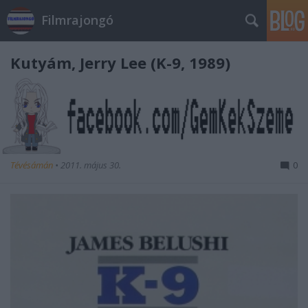
Filmrajongó
Kutyám, Jerry Lee (K-9, 1989)
Tévésámán
•
2011. május 30.
0