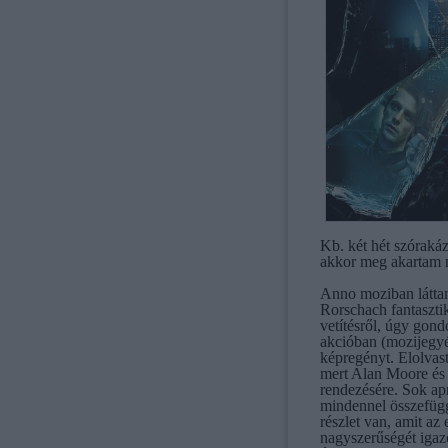
Kb. két hét szórakáz
akkor meg akartam n
Anno moziban látt
Rorschach fantaszti
vetítésről, úgy gond
akcióban (mozijegy
képregényt.
Elolvast
mert Alan Moore és
rendezésére. Sok ap
mindennel összefügg
részlet van, amit az
nagyszerűségét igaz