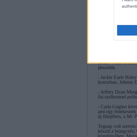
authenti
Hírek:
- Hamarosan a moz
írt, rendezett és pén
benne lesz. Én már
- Az egyik forgató
fantasy-akció, ami 
izgalommal teli harc
- Malin Akermant a
Bruce Willis és Brad
játszódik.
- Jackie Earle Haley
horrorban, Johnny D
- Jeffrey Dean Mor
ősi szellemmel próbá
- Carla Gugino köv
ami egy érdekesnek 
új filmjében, a
Mr. 
Tegnap volt szerenc
készül a bejegyzés;
közeljövőben. Mozs