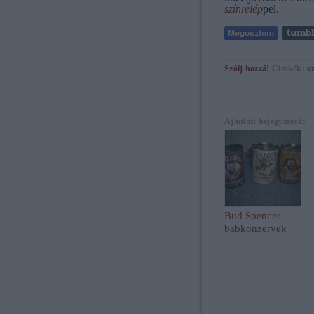
színrelép
pel.
Szólj hozzá!
Címkék:
s
Ajánlott bejegyzések:
Bud Spencer
babkonzervek