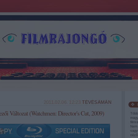
2011.02.06. 12:23
TÉVÉSÁMÁN
ői Változat (Watchmen: Director's Cut, 2009)
Több
magy
filmr
Nem 
vagy
néző,