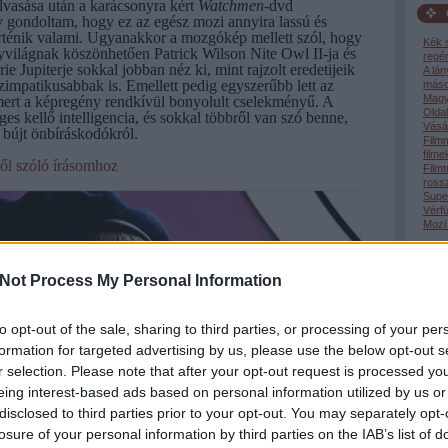
lvasása után a karácsonyra kért
Watchmen
-dvd
 gondoltam, hogy ez az egész mozi annyira lassú és
örténik valami.
Ugyanakkor a mozgókép mellett szól, hogy
Kék 
nyvilágnak köszönhetően Patrick Wilson Nite Owl II-ja és
regé
 Jupiterje sokkal jobban néz ki, mint rajzolt eredetijeik
A lá
szimpatikusabbak is. Emellett pedig egyszerűbb lett az
máso
Magy
ert a képregény rendkívül bonyolult cselekményű. A
Oldal
ges kellő intelligencia, és sokkal többről van szó benne,
Vásár
bújt önbíráskodókról.
Film
filme
ről szóló írásomhoz
Filmt
rossz
Supe
Vérfü
Mozi
Not Process My Personal Information
to opt-out of the sale, sharing to third parties, or processing of your per
formation for targeted advertising by us, please use the below opt-out s
r selection. Please note that after your opt-out request is processed y
Tév
tudta
eing interest-based ads based on personal information utilized by us or
akik 
disclosed to third parties prior to your opt-out. You may separately opt-
19:4
(199
losure of your personal information by third parties on the IAB’s list of
giga