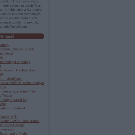
tudod, mit nézz este, vagy
megéri-e látni az adott filmet,
s rá (jobb oldalt a Kategóriák
A héten a tvben listában) és
d el a véleményünket róla!
a címre tudtok írni nekünk:
ameth@gmail.com
Filmajánló
Nobody
háború - Sucker Punch
ett Verzió
klyn
lmosvölgy Legendája
l
er haver - The Iron Giant
ER
ks - Merülések
tak a felnőttek, miénk a pálya!
e In
r, kanna, szerelem - The
s Teapot
 a végén padlót fog
lash
alling - Eszmélet
y
Titánok: A film
 Titans Go! vs. Teen Titans
re, Isten Haragja
g vakáció
isterhood of Night