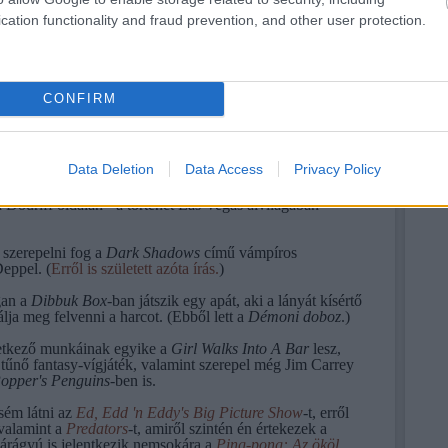
cation functionality and fraud prevention, and other user protection.
ikban a
Sucker Punch
(
Álomháború
), amit Zack Snyder
zelt, valamint az itt Sally Jupitert játszó Carla Gugino is
 nagyon várom!
CONFIRM
könyvíró, Alex Tse következő munkája a
Ninja Scroll
című
a középkori Japánban játszódó, démonokkal és
olós filmnek ígérkezik. (Ha jól tudom, nem készült el.)
Data Deletion
Data Access
Privacy Policy
Catch .44
névre hallgató thriller-krimiben láthatjuk majd
 Douriff oldalán - a történet Las Vegas alvilágában
 szerepelni fog a
Dark Shadows
című vámpíros
eppel. (
Erről is született azóta írás.
)
gan a
Dibbuk Box
-ban játszik egy apát, aki a lányát kísértő
lja meg felvenni a harcot. (Ebből lett a
Démoni doboz
.)
etkező munkáinak egyike a
Girl Walks Into A Bar
lesz,
tűnő fantasy-vígjáték, valamint szerepel még Jim Carrey
Popper's Penguins
-ben is.
sém látni az
Ed, Edd 'n Eddy's Big Picture Show
-t, erről
 valamint a
Predators
-t, amiről szintén én értekezek a
árágyú is jelentkezik nemsokára a
Ping-pong: Az ököl