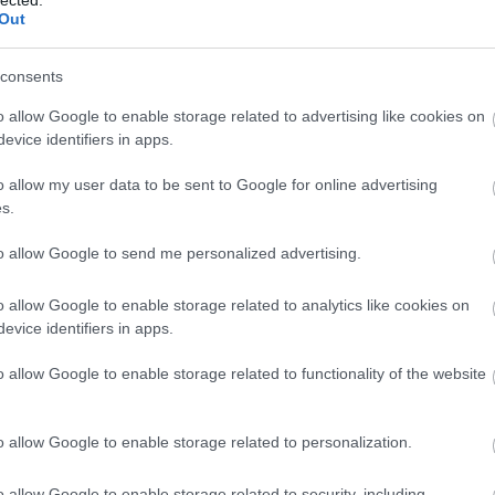
2025
Out
2025
2025 
Tová
consents
o allow Google to enable storage related to advertising like cookies on
Tév
evice identifiers in apps.
Mozs
lők és középen Zack Snyder.
Az eredeti vágás kb. 2 és fél
o allow my user data to be sent to Google for online advertising
ánál valamivel több, mégis azt mondom, hogy
az a plusz
s.
kevesebb kivágott erőszak miatt sokkal közelebb áll a
apjául szolgáló világhírű grafikus novellához, mint
t társa
.
Kár, hogy szinte semmi nincs róla az
to allow Google to send me personalized advertising.
o allow Google to enable storage related to analytics like cookies on
evice identifiers in apps.
n
)
ezői Változat
)
o allow Google to enable storage related to functionality of the website
s: Zack Snyder bármelyik filmje sokkal jobb
Rendezői
nos egyiket se adják ki hazánkban legális formában...
rkesztés: 2016-ra már megvan eredeti külföldi blu-rayen
o allow Google to enable storage related to personalization.
ami a
Rendezői Változat
, kiegészítve a
T
ales of the Black
. Ez már megközelíti a 4 órás játékidőt, akit érdekel,
őben, egy videóban értekeztem róla!
o allow Google to enable storage related to security, including