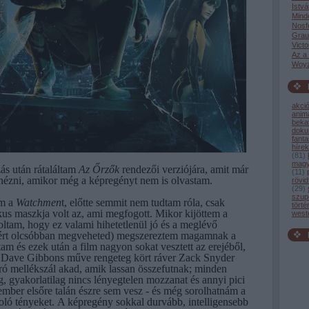
Istvá
Mind
Nosf
Grau
Victo
Az a
Woyz
akci
anim
bekat
dok
fant
hírek
(
81
)
magy
ás után rátaláltam
Az Őrzők
rendezői verziójára, amit már
(
11
)
ézni, amikor még a képregényt nem is olvastam.
rövid
(
29
)
szup
am a
Watchmen
t, előtte semmit nem tudtam róla, csak
törté
kus maszkja volt az, ami megfogott. Mikor kijöttem a
west
oltam, hogy ez valami hihetetlenül jó és a meglévő
ért olcsóbban megveheted) megszereztem magamnak a
am és ezek után a film nagyon sokat vesztett az erejéből,
 Dave Gibbons műve rengeteg kört ráver Zack Snyder
ró mellékszál akad, amik lassan összefutnak; minden
, gyakorlatilag nincs lényegtelen mozzanat és annyi pici
 ember elsőre talán észre sem vesz - és még sorolhatnám a
oló tényeket. A képregény sokkal durvább, intelligensebb