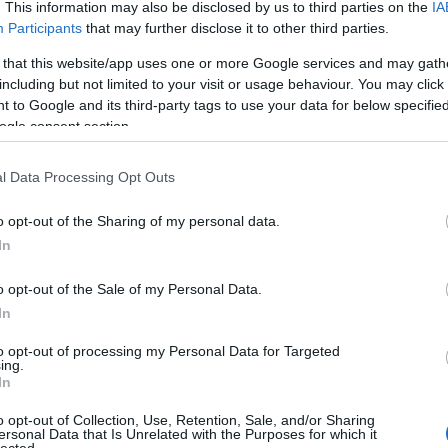
. This information may also be disclosed by us to third parties on the
IA
gyer
róla 
Participants
that may further disclose it to other third parties.
vagyo
06:4
 that this website/app uses one or more Google services and may gath
Beve
Tév
including but not limited to your visit or usage behaviour. You may click 
 rá a
Rendezői Változat
ra!
Sokkal több benne a durva
Kösz
 to Google and its third-party tags to use your data for below specifi
kodás és több a kis látványbeli részlet, ami az eredeti
Mini
Tév
ogle consent section.
stalgia parfüm reklámja, a Gunga Diner, vagy a Piramis
Kösz
ója). Nagyon tetszett, hogy a mozis verzióban csak egy
vagy
ságos és a srác, aki egész nap ott lebzsel a standjánál a
ingye
reighter című képregényt olvasva, itt
l Data Processing Opt Outs
(
2026
 kap. Többször láthatjuk a súlyos döntés előtt álló
(Dem
, valamint picit több időt tölthetünk a New Frontiersman
Liber
o opt-out of the Sharing of my personal data.
Megjelennek a kontyosok (egy huligánbanda) és a
ninc
negat
ó, a képregényben nagyon sokkoló Hollis Mason-jelenet
In
film 
(
2025
(196
o opt-out of the Sale of my Personal Data.
In
2026 
to opt-out of processing my Personal Data for Targeted
2026 
ing.
2026
In
2026 
2026
2026
o opt-out of Collection, Use, Retention, Sale, and/or Sharing
2026
ersonal Data that Is Unrelated with the Purposes for which it
2025
lected.