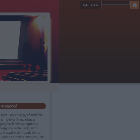
Filmrajongó
 mint 1000 bejegyzésből álló
ar nyelvű filmadatbázis,
ajongóktól filmrajongóknak.
vagyunk kritikusok, nem
unk szakértők, csak két tv-
 akik szeretik a filmeket:) Ha