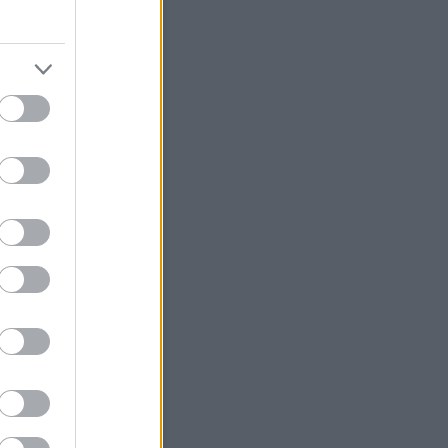
 október
(
1
)
 augusztus
(
1
)
július
(
2
)
bb
...
Szerzők
ésámán
(
profil
)
árágyú
(
profil
)
Egyéb