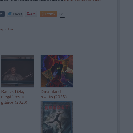
Tetszik
0
zuperhős
Radics Béla, a
Dreamland
megátkozott
Awaits (2025)
gitáros (2023)