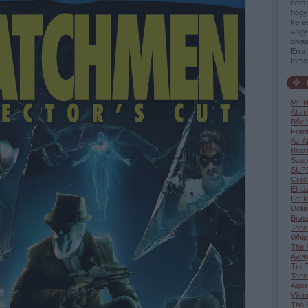
nem 
hogy 
keres
vagy 
olvas
Erre 
tomz
Mr. 
Álom
Bővít
Fran
Az Á
Brazi
Szup
SUP
Crac
Elhúz
Let M
Dollá
Bras
John
Whip
The F
Awa
Tini 
Teen
Aguir
Vikin
The S