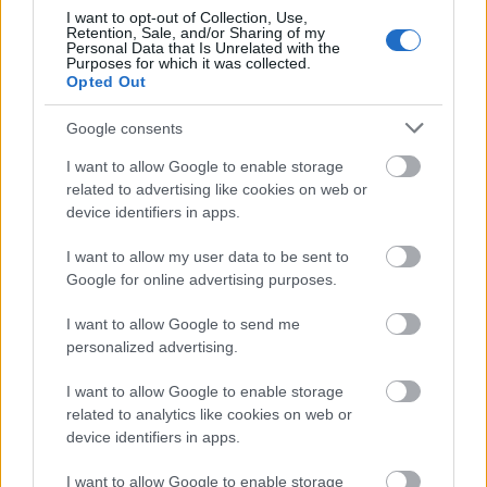
És hogy mennyire rimék az
Amikor megállt a Föld
? A rendező,
I want to opt-out of Collection, Use,
Scott Derrickson szerint inkább egyfajta újramesélésről van szó,
Retention, Sale, and/or Sharing of my
Personal Data that Is Unrelated with the
mint rimékről, vagyis inkább feldolgoztak egy már meglévő,
Purposes for which it was collected.
remek történetet, hogy megálljon a mai korban is. Például ezt
Opted Out
támasztja alá az, hogy Reeves szerint Klaatu régen idegen volt
Google consents
emberi testtel, itt pedig idegen emberi testben - nem ugyanaz...
A
forgatókönyv nagyban merített Edmund H. North eredeti
I want to allow Google to enable storage
szkriptjéből, amely egyébiránt Harry Bates
Farewell to the Master
related to advertising like cookies on web or
című 1940-es novellájából készült.
Sajnos nem fog jót tenni a mű
device identifiers in apps.
hírnevének, ha elárulom, hogy Derrickson rendező úr nevéhez
eddig olyan munkák fűződnek, mint: 2000-es
Hellraiser
(nem
I want to allow my user data to be sent to
tudom pontosan melyik),
Rémségek könyve 2.
,
Ördögűzés Emily
Google for online advertising purposes.
Rose
üdvéért. Ezekből kettőt írt, és kettőt rendezett is, a háromból
I want to allow Google to send me
kettőt láttam és megvan a véleményem róluk...
Jaden Smith
personalized advertising.
egyébként Will Smith fia, egy mellékszerepben pedig felbukkan
John Cleese, aki ezúttal drámai alakítást nyújt. Akit pedig még
I want to allow Google to enable storage
érdemes megemlíteni, az Ken Kirzinger - egy apró szerepben
related to analytics like cookies on web or
tűnik fel - bevallom, én nem ismertem fel őt. Az úriember a
device identifiers in apps.
Freddy vs. Jason
ben alakította az utóbbit, valamint a
Péntek 13.
VIII. részé
ben egy szakácsot játszott, akit a hokimaszkos kinyír!
I want to allow Google to enable storage