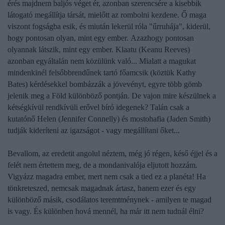
érés majdnem baljós véget ér, azonban szerencsére a kisebbik
látogató megállítja társát, mielőtt az rombolni kezdene. Ő maga
viszont fogságba esik, és miután lekerül róla "űrruhája", kiderül,
hogy pontosan olyan, mint egy ember.
Azazhogy pontosan
olyannak látszik, mint egy ember. Klaatu (Keanu Reeves)
azonban egyáltalán nem közülünk való... Mialatt a magukat
mindenkinél felsőbbrendűnek tartó főamcsik (köztük Kathy
Bates) kérdésekkel bombázzák a jövevényt, egyre több gömb
jelenik meg a Föld különböző pontján. De vajon mire készülnek a
kétségkívül rendkívüli erővel bíró idegenek? Talán csak a
kutatónő Helen (Jennifer Connelly) és mostohafia (Jaden Smith)
tudják kideríteni az igazságot - vagy megállítani őket...
Bevallom, az eredetit angolul néztem, még jó régen, késő éjjel és a
felét nem értettem meg, de a mondanivalója eljutott hozzám.
Vigyázz magadra ember, mert nem csak a tied ez a planéta! Ha
tönkreteszed, nemcsak magadnak ártasz, hanem ezer és egy
különböző másik, csodálatos teremtménynek - amilyen te magad
is vagy. És különben hová mennél, ha már itt nem tudnál élni?