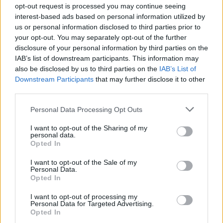
opt-out request is processed you may continue seeing
interest-based ads based on personal information utilized by
us or personal information disclosed to third parties prior to
your opt-out. You may separately opt-out of the further
disclosure of your personal information by third parties on the
IAB’s list of downstream participants. This information may
Mindkét film sarkpontja a leginkább sci-fi elem, az óriásrobot.
also be disclosed by us to third parties on the
IAB’s List of
1951-ben a 231 centis Lock Martin öltözött be egy ezüstszín
Downstream Participants
that may further disclose it to other
ruhába, és így játszotta el az elpusztíthatatlan űrfegyvert, amely
third parties.
akár egy bolygó kiirtására is képes. Mai szemmel nézve nem
Please note that this website/app uses one or more Google
Personal Data Processing Opt Outs
olyan ijesztő, de mégis tiszteletet parancsol - a popkultúra egyik
services and may gather and store information including but
megbecsült alakja.
Most pedig alapvetően sokkal nagyobb, sokkal
not limited to your visit or usage behaviour. You may click to
I want to opt-out of the Sharing of my
ijesztőbb és aztán jön a csavar, ami egy kicsit gagyi. Mert erre
personal data.
grant or deny consent to Google and its third-party tags to
Opted In
nem gondoltam volna, hogy tulajdonképpen mi is ő... Amíg
use your data for below specified purposes in below Google
viszont jelen van, addig uralja a vásznat!
A rajongóknak
consent section.
I want to opt-out of the Sale of my
Klaatu Barada
leginkább az azóta legendássá vált szállóige, a "
Personal Data.
Nikto
Opted In
" maradt meg, amely ebben is kétszer elhangzik - állítólag,
merthogy a magyar szinkronban vagy kivették, vagy egyáltalán
I want to opt-out of processing my
ott se volt. Én ugyanis nem hallottam...
Personal Data for Targeted Advertising.
Opted In