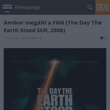
Filmrajongó
Amikor megállt a Föld (The Day The
Earth Stood Still, 2008)
Tévésámán
•
2010. július 19.
0