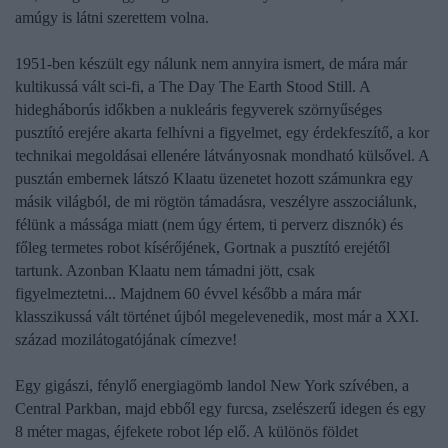
amúgy is látni szerettem volna.
1951-ben készült egy nálunk nem annyira ismert, de mára már
kultikussá vált sci-fi, a
The Day The Earth Stood Still
. A
hidegháborús időkben a nukleáris fegyverek szörnyűséges
pusztító erejére akarta felhívni a figyelmet, egy érdekfeszítő, a kor
technikai megoldásai ellenére látványosnak mondható külsővel. A
pusztán embernek látszó Klaatu üzenetet hozott számunkra egy
másik világból, de mi rögtön támadásra, veszélyre asszociálunk,
félünk a mássága miatt (nem úgy értem, ti perverz disznók) és
főleg termetes robot kísérőjének, Gortnak a pusztító erejétől
tartunk. Azonban Klaatu nem támadni jött, csak
figyelmeztetni...
Majdnem 60 évvel később a mára már
klasszikussá vált történet újból megelevenedik, most már a XXI.
század mozilátogatójának címezve!
Egy gigászi, fénylő energiagömb landol New York szívében, a
Central Parkban, majd ebből egy furcsa, zselészerű idegen és egy
8 méter
magas, éjfekete robot lép elő. A különös földet