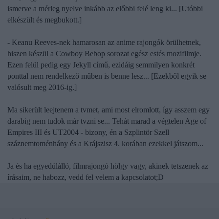
ismerve a mérleg nyelve inkább az előbbi felé leng ki... [Utóbbi
elkészült és megbukott.]
- Keanu Reeves-nek hamarosan az anime rajongók örülhetnek,
hiszen készül a
Cowboy Bebop
sorozat egész estés mozifilmje.
Ezen felül pedig egy
Jekyll
című, ezidáig semmilyen konkrét
ponttal nem rendelkező műben is benne lesz... [Ezekből egyik se
valósult meg 2016-ig.]
Ma sikerült leejtenem a tvmet, ami most elromlott, így asszem egy
darabig nem tudok már tvzni se... Tehát marad a végtelen Age of
Empires III és UT2004 - bizony, én a Szplintör Szell
száznemtoménhány és a Krájszisz 4. korában ezekkel játszom...
Ja és ha egyedülálló, filmrajongó hölgy vagy, akinek tetszenek az
írásaim, ne habozz, vedd fel velem a kapcsolatot;D