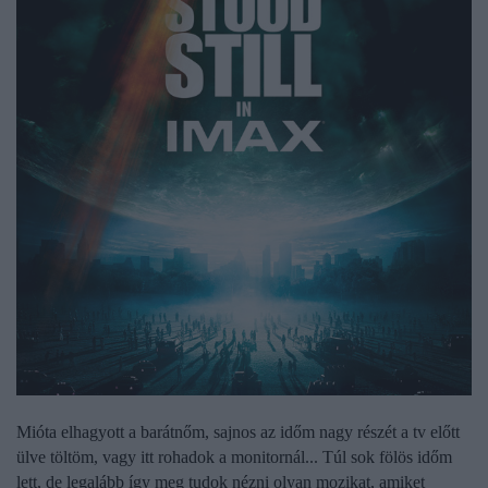
Mióta elhagyott a barátnőm, sajnos az időm nagy részét a tv előtt
ülve töltöm, vagy itt rohadok a monitornál... Túl sok fölös időm
lett, de legalább így meg tudok nézni olyan mozikat, amiket