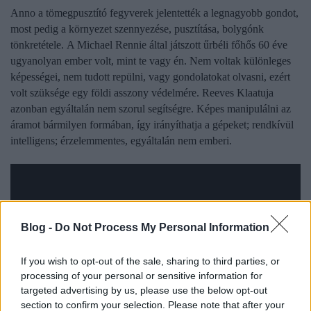
Anno a tömegpusztító fegyverek jelentették a legnagyobb gondot,
most pedig a környezet szennyezése, pusztítása, bolygónk
tönkretétele.
A Michael Rennie által játszott űrbéli főhős 60 éve
ugyanolyan ember volt, mint te vagy én. Nem voltak különleges
képességei, nem tudott repülni, vagy gondolatokat olvasni, ezért
volt szüksége egy földi asszony védelmére.
Reeves Klaatuja
azonban egyáltalán nem szorul segítségre. Képes manipulálni az
áramot bármilyen formában, így irányíthatja a gépeket; rendkívül
intelligens; érzelemmentes, egyáltalán nem emberi.
Blog -
Do Not Process My Personal Information
If you wish to opt-out of the sale, sharing to third parties, or
processing of your personal or sensitive information for
targeted advertising by us, please use the below opt-out
section to confirm your selection. Please note that after your