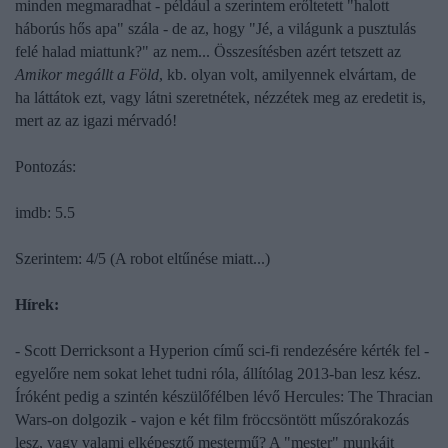
minden megmaradhat - például a szerintem erőltetett "halott
háborús hős apa" szála - de az, hogy "Jé, a világunk a pusztulás
felé halad miattunk?" az nem...
Összesítésben azért tetszett az
Amikor megállt a Föld
, kb. olyan volt, amilyennek elvártam, de
ha láttátok ezt, vagy látni szeretnétek, nézzétek meg az eredetit is,
mert az az igazi mérvadó!
Pontozás:
imdb: 5.5
Szerintem: 4/5 (A robot eltűnése miatt...)
Hírek:
- Scott Derricksont a
Hyperion
című sci-fi rendezésére kérték fel -
egyelőre nem sokat lehet tudni róla, állítólag 2013-ban lesz kész.
Íróként pedig a szintén készülőfélben lévő
Hercules: The Thracian
Wars
-on dolgozik - vajon e két film fröccsöntött műszórakozás
lesz, vagy valami elképesztő mestermű? A "mester" munkáit