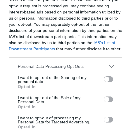
Adott egy kitűnő alapsztori, két szép és kemény
opt-out request is processed you may continue seeing
hősnő, néhány bátor katona, meg a két fura civil,
interest-based ads based on personal information utilized by
akik mindketten rejtegetnek valamit. Ezek az
us or personal information disclosed to third parties prior to
emberek egy klausztrofóbiás érzetet keltő, csupa
your opt-out. You may separately opt-out of the further
fém és üveg útvesztőbe vannak bezárva, ami már
disclosure of your personal information by third parties on the
eleve elég ijesztő lenne, de pláne rémisztő úgy, ha
IAB’s list of downstream participants. This information may
közben zombikkal, mutánsokkal, egymással és egy
also be disclosed by us to third parties on the
IAB’s List of
láthatatlan ellenséggel, a vírussal is meg kell
Downstream Participants
that may further disclose it to other
third parties.
küzdeniük! Az viszont fura, hogy miért kell
lekapcsolni a Vörös Királynőt? 2 óra 50 perc
Please note that this website/app uses one or more Google
Personal Data Processing Opt Outs
alatt elszigetelné saját magát és az összes félelmetes
services and may gather and store information including but
kreatúrát a föld mélyére örökre - akkor minek ez az
not limited to your visit or usage behaviour. You may click to
I want to opt-out of the Sharing of my
egész? De ez csak szőrszálhasogatás, hiszen, ha nem
personal data.
grant or deny consent to Google and its third-party tags to
Opted In
mennének le, nem lenne izgalom...
use your data for below specified purposes in below Google
consent section.
I want to opt-out of the Sale of my
Personal Data.
Opted In
I want to opt-out of processing my
Personal Data for Targeted Advertising.
Opted In