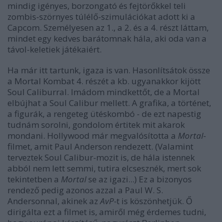
mindig igényes, borzongató és fejtörőkkel teli
zombis-szörnyes túlélő-szimulációkat adott ki a
Capcom. Személyesen az 1., a 2. és a 4. részt láttam,
mindet egy kedves barátomnak hála, aki oda van a
távol-keletiek játékaiért.
Ha már itt tartunk, igaza is van. Hasonlítsátok össze
a Mortal Kombat 4. részét a kb. ugyanakkor kijött
Soul Caliburral. Imádom mindkettőt, de a Mortal
elbújhat a Soul Calibur mellett. A grafika, a történet,
a figurák, a rengeteg ütéskombó - de ezt napestig
tudnám sorolni, gondolom értitek mit akarok
mondani. Hollywood már megvalósította a
Mortal
-
filmet, amit Paul Anderson rendezett. (Valamint
terveztek Soul Calibur-mozit is, de hála istennek
abból nem lett semmi, tutira elcsesznék, mert sok
tekintetben a
Mortal
se az igazi...) Ez a bizonyos
rendező pedig azonos azzal a Paul W. S.
Andersonnal, akinek az
AvP-
t is köszönhetjük. Ő
dirigálta ezt a filmet is, amiről még érdemes tudni,