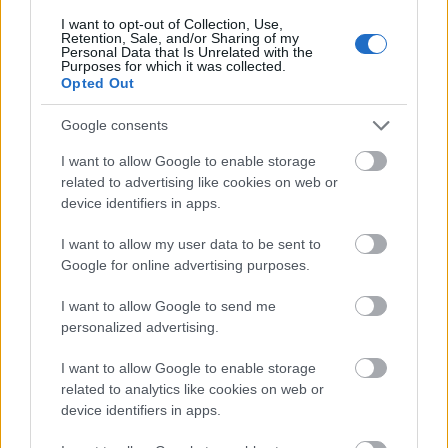
I want to opt-out of Collection, Use,
Retention, Sale, and/or Sharing of my
Personal Data that Is Unrelated with the
Purposes for which it was collected.
Opted Out
Google consents
I want to allow Google to enable storage
related to advertising like cookies on web or
device identifiers in apps.
(A képen Jovovich, a rendező úr és Rodriguez
kisasszony.) A két említett hölgy remekül oldja meg
I want to allow my user data to be sent to
a feladatát, mindketten erős és szívós karaktereket
Google for online advertising purposes.
játszanak. Egyikőjüknek az amnéziával kell
szembenéznie, majd a visszatérő múlt súlyos
I want to allow Google to send me
eseményeivel; a másikuk pedig a testén belüli
personalized advertising.
ellenséggel, a halálnál is rosszabb fertőzéssel
harcol. A férfiak közül a kommandósvezér Colin
I want to allow Google to enable storage
Salmont emelném ki, a többiek nem túl lényegesek.
related to analytics like cookies on web or
device identifiers in apps.
A zombik kellően rondák, a mutánsok eléggé
valóságosnak tűnnek, a halálok pedig sokszor