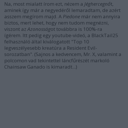
Na, most mialatt írom ezt, nézem a
Jéghercegnő
t,
aminek így már a negyedéről lemaradtam, de azért
asszem megírom majd. A
Piedone
már nem annyira
biztos, mert lehet, hogy nem tudom megnézni,
viszont az
Azonosság
ot továbbra is 100%-ra
ígérem. Itt pedig egy youtube-videó, a BlackTail25
felhasználó által kiválogatott "Top 10
legveszélyesebb kreatúra a Resident Evil-
sorozatban". (Sajnos a kedvencem, Mr. X, valamint a
polcomon vad tekintettel láncfűrészét markoló
Chainsaw Ganado is kimaradt...)