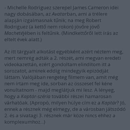
- Michelle Rodriguez szerepel James Cameron idei
nagy dobásában, az
Avatar
ban, ami a trélere
alapján izgalmasnak tűnik; na meg Robert
Rodriguez (a kettő nem rokon) jövőre jövő
Macheté
jében is feltűnik. (Mindkettőről lett írás az
eltelt évek alatt.)
Az itt tárgyalt alkotást egyébként azért néztem meg,
mert nemrég adták a 2. részét, ami megvan eredeti
videokazettán, ezért gondoltam elindítom itt a
sorozatot, aminek eddig mindegyik epizódját
láttam. Valójában rengeteg filmem van, amit még
nem írtam meg ide, sorban az összeset fel kéne
vonultatnom - majd meglátjuk mi lesz. A lényeg,
hogy a
Kaptár-széria
további részei hamarosan
várhatóak. (Apropó, milyen hülye cím ez a
Kaptár
? Jó,
ennek a résznek még elmegy, de a városban játszódó
2. és a sivatagi 3. résznek már köze nincs ehhez a
komplexumhoz...)