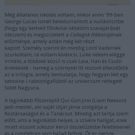
Még általános iskolás voltam, mikor anno '99-ben
George Lucas ismét beledurrantott a nulláslisztbe
(hogy egy kedvelt főiskolai oktatóm szavajárását
idézzem) és megszületett a
Csillagok Háborújá
nak
előzménye, amely aztán még két részt
kapott. Személy szerint én mindig Lord Vadernek
szurkoltam, rá voltam kíváncsi, Luke nekem eléggé
irritáló, a többiek közül is csak Leia, Han és Csubi
érdekesek - nameg a szörnyek! Itt viszont elkezdődik
az a trilógia, amely bemutatja, hogy hogyan lett egy
tatooine-i rabszolgafiúból az univerzum rettegett
Sötét Nagyura.
A leginkább főszereplő Qui-Gon Jinn (Liam Neeson)
Jedi-mester, aki saját útját járva szolgálja a
Köztársaságot és a Tanácsot. Mindig azt tartja szem
előtt, ami a leginkább helyes, a szívére hallgat, ezek
miatt viszont sokszor kerül összetűzésbe feletteseivel
és a ranglétrán sem halad felfelé. Őt ez persze