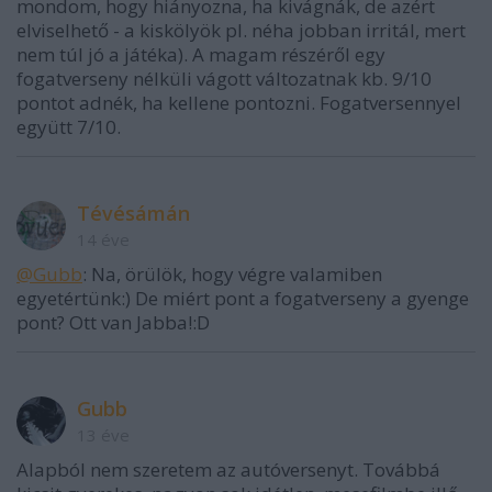
mondom, hogy hiányozna, ha kivágnák, de azért
elviselhető - a kiskölyök pl. néha jobban irritál, mert
nem túl jó a játéka). A magam részéről egy
fogatverseny nélküli vágott változatnak kb. 9/10
pontot adnék, ha kellene pontozni. Fogatversennyel
együtt 7/10.
Tévésámán
14 éve
@Gubb
: Na, örülök, hogy végre valamiben
egyetértünk:) De miért pont a fogatverseny a gyenge
pont? Ott van Jabba!:D
Gubb
13 éve
Alapból nem szeretem az autóversenyt. Továbbá