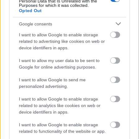
Personal Data that Is Unrelated with the
Purposes for which it was collected.
Opted Out
Google consents
I want to allow Google to enable storage
related to advertising like cookies on web or
device identifiers in apps.
I want to allow my user data to be sent to
Google for online advertising purposes.
Íme a teljesen számítógéppel rajzolt Nass főnök
I want to allow Google to send me
(Brian Blessed hangján szólal meg), a naboo-i
personalized advertising.
gunganek vezetője. Ő csak egy a fantasztikus
I want to allow Google to enable storage
kreatúrákból, akik felbukkanak, hiszen említhetném
related to analytics like cookies on web or
még a groteszk Sebulbát, a lebegő Wattot, vagy a
device identifiers in apps.
hatalmas Jabbát.
I want to allow Google to enable storage
related to functionality of the website or app.