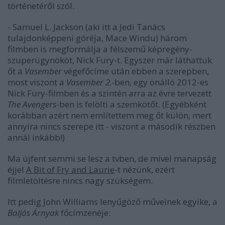
történetéről szól.
- Samuel L. Jackson (aki itt a Jedi Tanács
tulajdonképpeni góréja, Mace Windu) három
filmben is megformálja a félszemű képregény-
szuperügynököt, Nick Fury-t. Egyszer már láthattuk
őt a
Vasember
végefőcíme után ebben a szerepben,
most viszont a
Vasember 2.-
ben, egy önálló 2012-es
Nick Fury-filmben és a szintén arra az évre tervezett
The Avengers
-ben is felölti a szemkötőt. (Egyébként
korábban azért nem említettem meg őt külön, mert
annyira nincs szerepe itt - viszont a második részben
annál inkább!)
Ma újfent semmi se lesz a tvben, de mivel manapság
éjjel
A Bit of Fry and Laurie
-t nézünk, ezért
filmletöltésre nincs nagy szükségem.
Itt pedig John Williams lenyűgöző műveinek egyike, a
Baljós Árnyak
főcímzenéje: