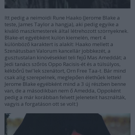
Itt pedig a neimoidi Rune Haako (Jerome Blake a
teste, James Taylor a hangja), aki pedig egyike a
kiváló maszkmesterek által létrehozott szörnyeknek.
Blake-et egyébként külön kiemelén, mert 4
különböző karaktert is alakít: Haako mellett a
Szenátusban Valorum kancellár jobbkezét, a
gusztustalan kinövésekkel teli fejű Mas Ameddát; a
Jedi tanács szőrös Oppo Racisis-ét és a túlsúlyos,
kékbőrű twi'lek szenátort, Orn Free Taa-t. Bár mind
csak alig szerepelnek, meglepően élethűek lettek!
Jerome Blake egyébként mind a 3 új részben benne
van, de a másodikban nem ő Amedda, Oppoként
pedig a már korábban felvett jeleneteit használták,
vagyis a forgatáson ott se volt:)