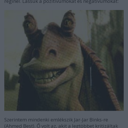
réginél. Lássuk a pozitívumokat és negatívumokat:
Szerintem mindenki emlékszik Jar-Jar Binks-re
(Ahmed Best). Ő volt az, akit a legtöbbet kritizáltak