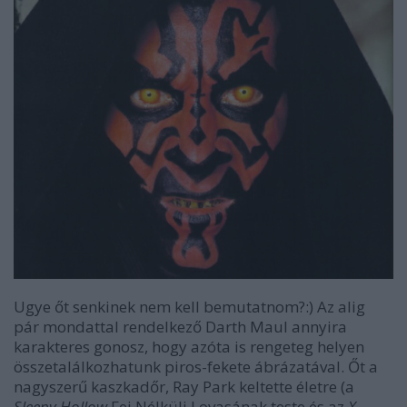
Ugye őt senkinek nem kell bemutatnom?:) Az alig
pár mondattal rendelkező Darth Maul annyira
karakteres gonosz, hogy azóta is rengeteg helyen
összetalálkozhatunk piros-fekete ábrázatával. Őt a
nagyszerű kaszkadőr, Ray Park keltette életre (a
Sleepy Hollow
Fej Nélküli Lovasának teste és az
X-