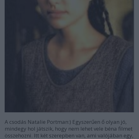
A csodás Natalie Portman:) Egyszerűen ő olyan jó,
mindegy hol játszik, hogy nem lehet vele béna filmet
összehozni. Itt két szerepben van, ami valójában egy,