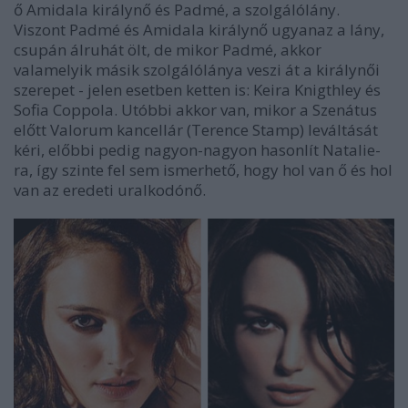
ő Amidala királynő és Padmé, a szolgálólány.
Viszont Padmé és Amidala királynő ugyanaz a lány,
csupán álruhát ölt, de mikor Padmé, akkor
valamelyik másik szolgálólánya veszi át a királynői
szerepet - jelen esetben ketten is: Keira Knigthley és
Sofia Coppola. Utóbbi akkor van, mikor a Szenátus
előtt Valorum kancellár (Terence Stamp) leváltását
kéri, előbbi pedig nagyon-nagyon hasonlít Natalie-
ra, így szinte fel sem ismerhető, hogy hol van ő és hol
van az eredeti uralkodónő.