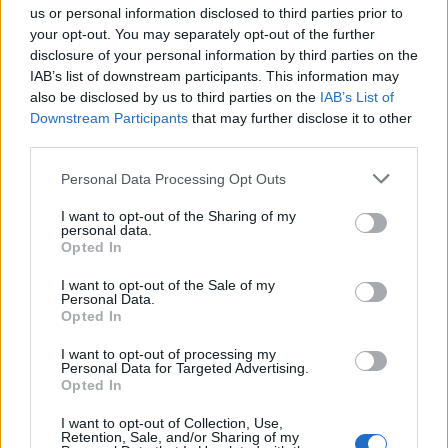
us or personal information disclosed to third parties prior to
Itt egyértelműen Keira van a királynői sminkben, míg
your opt-out. You may separately opt-out of the further
mellette balra áll Natalie. A lényeg, hogy Portman
disclosure of your personal information by third parties on the
kisasszony gyönyörű és fantasztikus színésznő, itt is
IAB’s list of downstream participants. This information may
nagyban emeli a film színvonalát! A következő dolog,
also be disclosed by us to third parties on the
IAB’s List of
amit kiemelnék, a remek animált és maszkmesteri
Downstream Participants
that may further disclose it to other
munkával éltre hívott lények aspektusa!
third parties.
Please note that this website/app uses one or more Google
Personal Data Processing Opt Outs
services and may gather and store information including but
not limited to your visit or usage behaviour. You may click to
I want to opt-out of the Sharing of my
personal data.
grant or deny consent to Google and its third-party tags to
Opted In
use your data for below specified purposes in below Google
consent section.
I want to opt-out of the Sale of my
Personal Data.
Opted In
I want to opt-out of processing my
Personal Data for Targeted Advertising.
Opted In
I want to opt-out of Collection, Use,
Retention, Sale, and/or Sharing of my