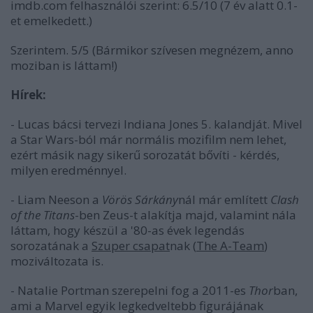
imdb.com felhasználói szerint: 6.5/10 (7 év alatt 0.1-
et emelkedett.)
Szerintem. 5/5 (Bármikor szívesen megnézem, anno
moziban is láttam!)
Hírek:
- Lucas bácsi tervezi Indiana Jones 5. kalandját. Mivel
a Star Wars-ból már normális mozifilm nem lehet,
ezért másik nagy sikerű sorozatát bővíti - kérdés,
milyen eredménnyel.
- Liam Neeson a
Vörös Sárkány
nál már említett
Clash
of the Titans
-ben Zeus-t alakítja majd, valamint nála
láttam, hogy készül a '80-as évek legendás
sorozatának a
Szuper csapat
nak (
The A-Team
)
moziváltozata is.
- Natalie Portman szerepelni fog a 2011-es
Thor
ban,
ami a Marvel egyik legkedveltebb figurájának