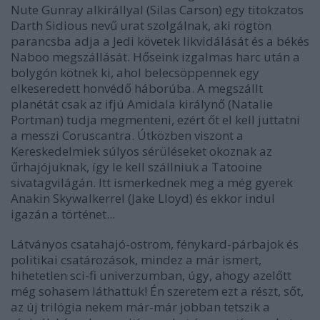
Nute Gunray alkirállyal (Silas Carson) egy titokzatos
Darth Sidious nevű urat szolgálnak, aki rögtön
parancsba adja a Jedi követek likvidálását és a békés
Naboo megszállását. Hőseink izgalmas harc után a
bolygón kötnek ki, ahol belecsöppennek egy
elkeseredett honvédő háborúba. A megszállt
planétát csak az ifjú Amidala királynő (Natalie
Portman) tudja megmenteni, ezért őt el kell juttatni
a messzi Coruscantra. Útközben viszont a
Kereskedelmiek súlyos sérüléseket okoznak az
űrhajójuknak, így le kell szállniuk a Tatooine
sivatagvilágán. Itt ismerkednek meg a még gyerek
Anakin Skywalkerrel (Jake Lloyd) és ekkor indul
igazán a történet...
Látványos csatahajó-ostrom, fénykard-párbajok és
politikai csatározások, mindez a már ismert,
hihetetlen sci-fi univerzumban, úgy, ahogy azelőtt
még sohasem láthattuk! Én szeretem ezt a részt, sőt,
az új trilógia nekem már-már jobban tetszik a