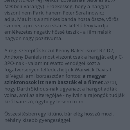
Men
beli Varangy). Érdekesség, hogy a hangját
viszont nem Park, hanem Peter Serafinowicz
adja. Mault is a sminkes banda hozta össze, vörös
szemei, apró szarvacskái és kétélű fénykardja
emlékezetes negatív hőssé teszik - a film másik
nagyon nagy pozitívuma.
A régi szereplők közül Kenny Baker ismét R2-D2,
Anthony Daniels most viszont csak a hangját adja C-
3PO-nak - valamint Watto vendégei közt a
fogatversenyen felfedezhetjük Warwick Davis-t
is! Végül, ami borzasztóan fontos:
a magyar
szinkronosok itt nem baszták el a filmet
azzal,
hogy Darth Sidious-nak ugyanazt a hangot adták
volna, ami az alteregójáé - nyilván a rajongók tudják
kiről van szó, úgyhogy le sem írom.
Összesítésben egy kitűnő, bár elég hosszú mozi,
néhány kisebb gyengeséggel.