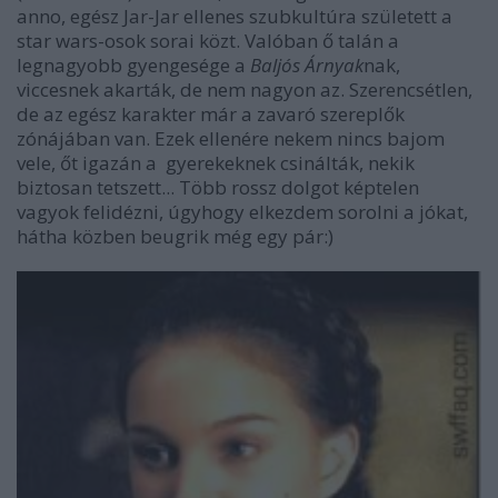
anno, egész Jar-Jar ellenes szubkultúra született a
star wars-osok sorai közt. Valóban ő talán a
legnagyobb gyengesége a
Baljós Árnyak
nak,
viccesnek akarták, de nem nagyon az. Szerencsétlen,
de az egész karakter már a zavaró szereplők
zónájában van. Ezek ellenére nekem nincs bajom
vele, őt igazán a gyerekeknek csinálták, nekik
biztosan tetszett... Több rossz dolgot képtelen
vagyok felidézni, úgyhogy elkezdem sorolni a jókat,
hátha közben beugrik még egy pár:)