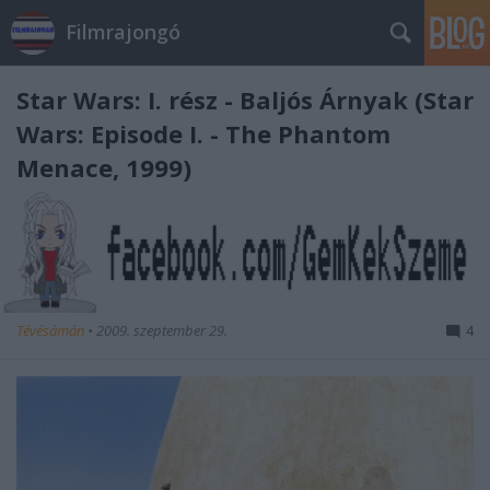
Filmrajongó
Star Wars: I. rész - Baljós Árnyak (Star
Wars: Episode I. - The Phantom
Menace, 1999)
Tévésámán
•
2009. szeptember 29.
4