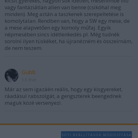
kicsit gyerekes, nagyon sok idétlen, mesefilmbe illő
vagy fantáziátlan alien van benne (csikóhal meg
minden). Meg aztán a taszkenek szerepeltetése is
komolytalan. Rendben van, hogy a SW egy mese, de
a mese alapvetően egy komoly műfaj. Egyik
népmesében sincs idétlenkedés pl. Még tudnék
sorolni ilyen tüskéket, ha újranézném és összeírnám,
de nem teszem.
Gubb
13 éve
Már az sem igazáén reális, hogy egy kisgyereket,
ráadásul rabszolgát, a gengszterek beengednek
maguk közé versenyezi.
SÜTI BEÁLLÍTÁSOK MÓDOSÍTÁSA