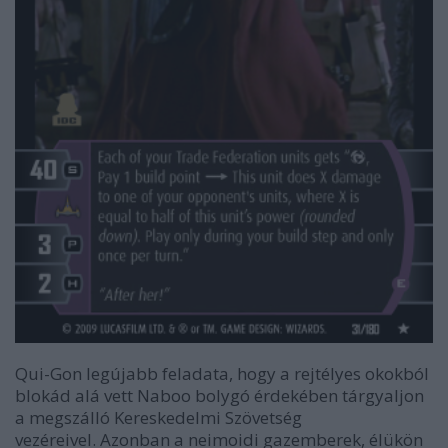
Qui-Gon legújabb feladata, hogy a rejtélyes okokból
blokád alá vett Naboo bolygó érdekében tárgyaljon
a megszálló Kereskedelmi Szövetség
vezéreivel. Azonban a neimoidi gazemberek, élükön