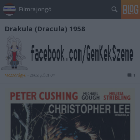
Filmrajongó
Drakula (Dracula) 1958
Mozsárágyú
•
2009. július 04.
1