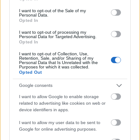
use your data for below specified purposes in below Google
kétségbeesett hölgy, aki elmondása szerint
consent section.
I want to opt-out of the Sale of my
kénytelen elviselni
a gróf terrorját. Emberünknek pár
Personal Data.
pillanat múlva azonban már a nyakát kell védenie a
Opted In
nőtől, megint előkerül a gróf, és reggelre már csak a
I want to opt-out of processing my
garbó viseletét ajánlaná minden sztájliszt Mr.
Personal Data for Targeted Advertising.
Harkernek...
Opted In
I want to opt-out of Collection, Use,
Itt jön a képbe Harker ismerőse, Dr. Van Helsing
Retention, Sale, and/or Sharing of my
Personal Data that Is Unrelated with the
(Peter Cushing), aki tudomást szerez a történtekről
Purposes for which it was collected.
Jonathan naplója által, így hát cselekednie kell és a
Opted Out
napló mostanra vért szívó tulajdonosának szívébe
karó kerül. De álljunk csak meg egy pillanatra? Hol
Google consents
van Drakula? És miért vezetnek a szálak a néhai
I want to allow Google to enable storage
Jonathan menyasszonyához és annak családjához?
related to advertising like cookies on web or
device identifiers in apps.
Valószínűleg nincs ember, aki legalább ne hallott
volna a történetről, és akinek ismerősen hangzik a
I want to allow my user data to be sent to
Max Schreck név, az ebben a filmben sem fog
Google for online advertising purposes.
csalódni. Mellékszereplőként feltűnik Michael