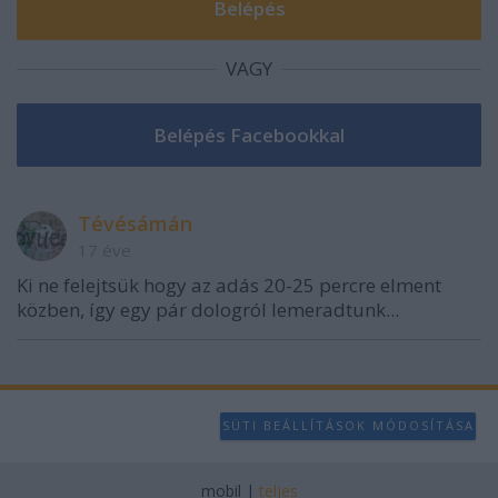
VAGY
Tévésámán
17 éve
Ki ne felejtsük hogy az adás 20-25 percre elment
közben, így egy pár dologról lemeradtunk...
SÜTI BEÁLLÍTÁSOK MÓDOSÍTÁSA
mobil
|
teljes