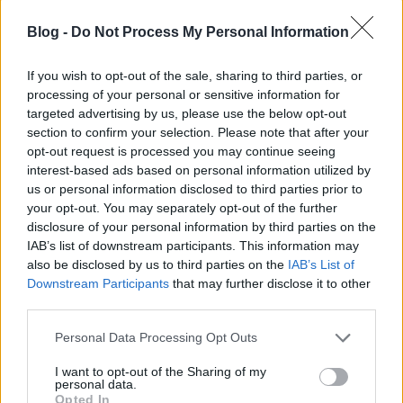
Ez a harmadik Drakula-mozi, amit láttam, szóval
Blog -
Do Not Process My Personal Information
minimum dobogós. :) Ha belegondolunk, egy
Drakulás filmhez nem kell más, csak egy megnyerő,
If you wish to opt-out of the sale, sharing to third parties, or
ám egyben ijesztő fazon, és Christopher Lee megfelel
processing of your personal or sensitive information for
e tekintetben. Öltözete miatt pedig nemcsak a
targeted advertising by us, please use the below opt-out
depeche-esek érezhetik közülük valónak, de még a
section to confirm your selection. Please note that after your
Roxfort tanári értekezletén is simán elvegyülhetne.
opt-out request is processed you may continue seeing
Erősségét a prózában nem igazán mutathatja meg,
interest-based ads based on personal information utilized by
mert csak 13 sort beszél, viszont nagyon
us or personal information disclosed to third parties prior to
meggyőzően tud suhanni, tényleg, minden
your opt-out. You may separately opt-out of the further
elismerésem.
disclosure of your personal information by third parties on the
IAB’s list of downstream participants. This information may
Na, de térjünk a lényegre. A már említett Drakula
also be disclosed by us to third parties on the
IAB’s List of
gróf kastélyában járunk, 1885-ben, és Jonathan
Downstream Participants
that may further disclose it to other
Harkert látjuk, amint egyedül költi el vacsoráját a
third parties.
hatalmas épületben. Vacsorát írtam volna? Ja, hát
Please note that this website/app uses one or more Google
Personal Data Processing Opt Outs
igen, ezek szerint már lement a Nap. És nini, Drakula
services and may gather and store information including but
úr épp ekkor jelenik meg, és sajnálatát fejezi ki,
not limited to your visit or usage behaviour. You may click to
I want to opt-out of the Sharing of my
amiért nem tudta fogadni az ő leendő könyvtárosát,
personal data.
grant or deny consent to Google and its third-party tags to
Mr. Harkert. Drakula el, jön viszont egy
Opted In