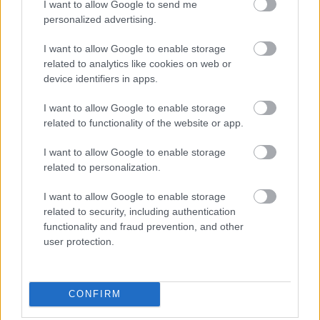
Gough, aki a Denevérember inasaként is ismert, a
I want to allow Google to send me
zene természetesen vérfagyasztó és nagyon jó, és
personalized advertising.
érdemes eredeti nyelven nézni, mert nagyon szépen
beszélnek, tiszta nyelvvizsga-előkészítő.
I want to allow Google to enable storage
related to analytics like cookies on web or
Jó film. Jó sok ketchupfröcsögéssel.
device identifiers in apps.
I want to allow Google to enable storage
related to functionality of the website or app.
I want to allow Google to enable storage
Címkék:
horror
related to personalization.
I want to allow Google to enable storage
related to security, including authentication
functionality and fraud prevention, and other
Ajánlott bejegyzések:
user protection.
Dreamland Awaits (2025)
CONFIRM