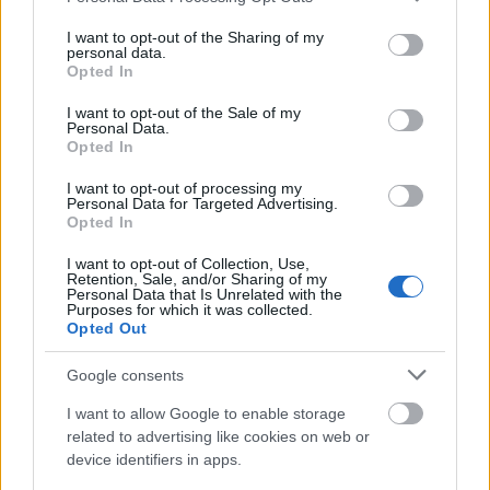
a
Harmadik típusú találkozások
ra,
A légy
re vagy
A
services and may gather and store information including but
masszá
ra. Már eleve a karakterek rengeteg poén
not limited to your visit or usage behaviour. You may click to
I want to opt-out of the Sharing of my
personal data.
forrásai, mert mért ne lenne vicces egy nagy kék,
grant or deny consent to Google and its third-party tags to
Opted In
egyszemű, vigyorgó kocsonya, egy macsó dumájú
use your data for below specified purposes in below Google
consent section.
hal-majom vagy egy 15 méteres külvárosi lány?
I want to opt-out of the Sale of my
Personal Data.
Opted In
I want to opt-out of processing my
Personal Data for Targeted Advertising.
Opted In
I want to opt-out of Collection, Use,
Retention, Sale, and/or Sharing of my
Personal Data that Is Unrelated with the
Purposes for which it was collected.
Opted Out
Google consents
I want to allow Google to enable storage
related to advertising like cookies on web or
device identifiers in apps.