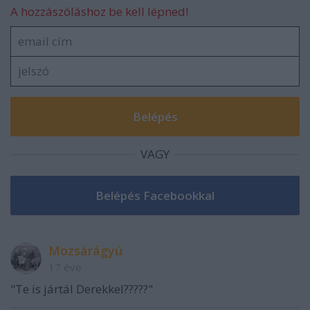
A hozzászóláshoz be kell lépned!
VAGY
Mozsárágyú
17 éve
"Te is jártál Derekkel?????"