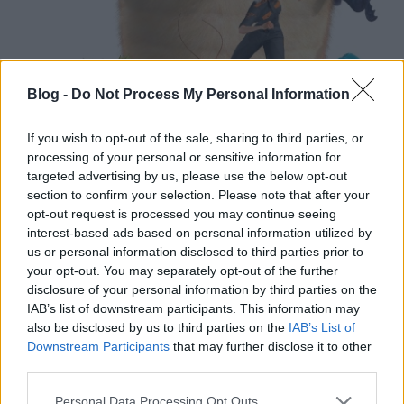
Blog -
Do Not Process My Personal Information
If you wish to opt-out of the sale, sharing to third parties, or
processing of your personal or sensitive information for
targeted advertising by us, please use the below opt-out
section to confirm your selection. Please note that after your
opt-out request is processed you may continue seeing
interest-based ads based on personal information utilized by
Amikor a Földet egy űrbéli robot-gigász támadja
us or personal information disclosed to third parties prior to
meg, az elnök (Stephen Colbert) és a hadsereg nem
your opt-out. You may separately opt-out of the further
tudnak mit kezdeni vele, mert legyőzhetetlennek
disclosure of your personal information by third parties on the
látszik. Ekkor a különc W.R. Monger tábornok (Kiefer
IAB’s list of downstream participants. This information may
Sutherland) felajánlja a Szörnyek csapatát, Susan
also be disclosed by us to third parties on the
IAB’s List of
pedig, immár Drabáliaként, harcba vezeti a
Downstream Participants
that may further disclose it to other
társaságot a megszállók ellen!
third parties.
Annyi ici-pici, tök jó utalás van az ősi sci-filmekre, pl.
Please note that this website/app uses one or more Google
Personal Data Processing Opt Outs