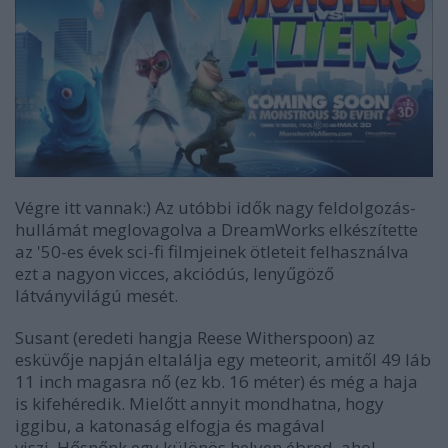
Végre itt vannak:) Az utóbbi idők nagy feldolgozás-
hullámát meglovagolva a DreamWorks elkészítette
az '50-es évek sci-fi filmjeinek ötleteit felhasználva
ezt a nagyon vicces, akciódús, lenyűgöző
látványvilágú mesét.
Susant (eredeti hangja Reese Witherspoon) az
esküvője napján eltalálja egy meteorit, amitől 49 láb
11 inch magasra nő (ez kb. 16 méter) és még a haja
is kifehéredik. Mielőtt annyit mondhatna, hogy
iggibu, a katonaság elfogja és magával
viszi. Hősnőnk egy különös helyen ébred, ahol