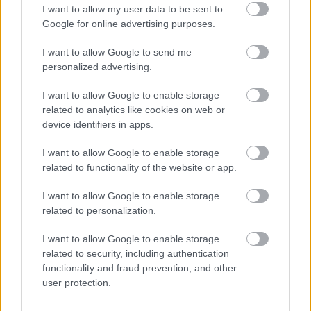
I want to allow my user data to be sent to
Mint azt már megszokhattuk, a látvány mindennél
Google for online advertising purposes.
fontosabb, itt viszont mindegyik "hősnek" mélysége
van. Egyik sem tökéletes, vannak gondjaik, de együtt
I want to allow Google to send me
képesek bármit legyőzni! Ugyanakkor semmi
personalized advertising.
gusztustalankodás nincs benne, remekül
kifigurázzák az amerikai főgórékat és egy percre se
I want to allow Google to enable storage
fogunk unatkozni a játékidő alatt!
related to analytics like cookies on web or
device identifiers in apps.
Én csak ajánlani tudom, nekem nagyon tetszett!
I want to allow Google to enable storage
related to functionality of the website or app.
I want to allow Google to enable storage
related to personalization.
I want to allow Google to enable storage
related to security, including authentication
functionality and fraud prevention, and other
user protection.