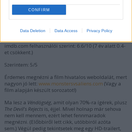
CONFIRM
Data Deletion
Data Access
Privacy Policy
imdb.com felhasználói szerint: 6.6/10 (7 év alatt 0.4-
et csökkent.)
Szerintem: 5/5
Érdemes megnézni a film hivatalos weboldalát, mert
nagyon jó lett:
www.monstersvsaliens.com
(Vagy a
film alapján készült sorozatot!)
Ma lesz a
Véndögség
, amit olyan 70%-ra ígérek, plusz
The Devil's Rejects
is, éjjel. Mivel holnap már sehova
nem kell mennem, ezért lehet fennmaradok
megnézni. (Előbbiről lett cikk, utóbbiról azóta
sem.) Végül pedig tekintsetek meg egy HD-trailert,