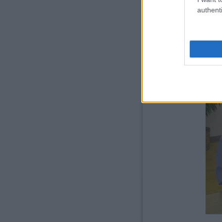
authenti
Bal oldalon a "Hang-isten"
fantasztikus ember minden 
3 főellenségének hangja is