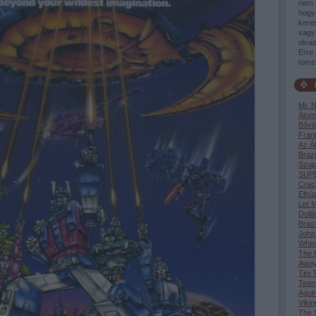
nem 
hogy 
keres
vagy 
olvas
Erre 
tomz
Mr. 
Álom
Bővít
Fran
Az Á
Brazi
Szup
SUP
Crac
Elhúz
Let M
Dollá
Bras
John
Whip
The F
Awa
Tini 
Teen
Aguir
Vikin
The S