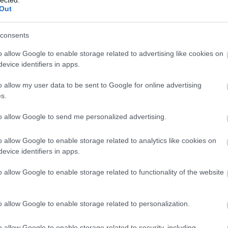
 - a rajzfilmsorozat fő karakterei egy nagy összecsapásban végre kieresztik
Out
 vezető párbaját Optimusz nyeri - de a győzelem ára magas. Unicron pedig
Tév
consents
Mozs
rűsödött a történet az eredeti képregénybeli eseményekhez képest, azonban
ilág, mint a sorozatban. Hamisítatlan '80-as évekbeli rockmuzsika festi alá a
o allow Google to enable storage related to advertising like cookies on
zépek és részletesek, realisztikusabbak a szériában megszokottaknál. Az
evice identifiers in apps.
 a közkedvelt szereplőket - helyükre viszont új hősök állnak! Lássuk a
Belé
Regi
o allow my user data to be sent to Google for online advertising
s.
to allow Google to send me personalized advertising.
o allow Google to enable storage related to analytics like cookies on
evice identifiers in apps.
o allow Google to enable storage related to functionality of the website
o allow Google to enable storage related to personalization.
o allow Google to enable storage related to security, including