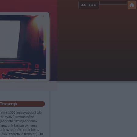
Filmrajongó
 mint 1000 bejegyzésből álló
ar nyelvű filmadatbázis,
ajongóktól filmrajongóknak.
vagyunk kritikusok, nem
unk szakértők, csak két tv-
 akik szeretik a filmeket:) Ha