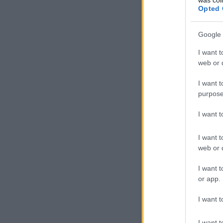
lehallgatják és rajta ütnek
Opted 
dühüket Amerikában! A két
jön!
Google 
Nagyon sok ponton leegysze
jóval erőszakosabb a képi v
I want t
csatákat, a rajzok nagyon s
web or d
alkotók nem féltek megölni
színészeket:
I want t
purpose
I want 
I want t
web or d
I want t
or app.
I want t
I want t