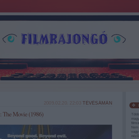
2009.02.20. 22:03
TÉVÉSÁMÁN
: The Movie (1986)
Több
magy
filmr
Nem 
vagy
néző,