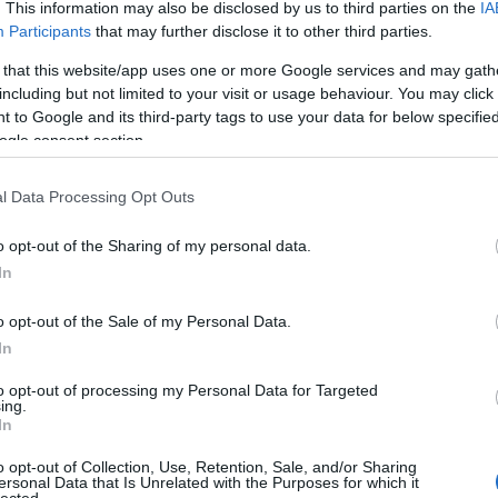
tés animációs mozi. Az Alakváltók Első Generációja (hazánkban képregény
. This information may also be disclosed by us to third parties on the
IA
Beve
ért el a történet, és ez is hiányosan...) a mindent eldöntő Unicron-csatával
Tév
Participants
that may further disclose it to other third parties.
Kösz
ot és egy új korszak kezdetét vitték vászonra itt.
Mini
 that this website/app uses one or more Google services and may gath
Tév
Kösz
including but not limited to your visit or usage behaviour. You may click 
vagy
 to Google and its third-party tags to use your data for below specifi
ingye
(
2026
ogle consent section.
(Dem
Liber
ninc
negat
l Data Processing Opt Outs
film 
(
2025
(196
o opt-out of the Sharing of my personal data.
In
2026 
o opt-out of the Sale of my Personal Data.
2026 
In
2026
2026 
2026
to opt-out of processing my Personal Data for Targeted
zony ám), a Káoszhozó, a Sötét Isten, aki egy élő bolygó, Kiberton felé
2026
ing.
on a Transformerek szülőbolygója, ahol évmilliók óta háborúznak a nemes
2026
In
2025
 tét egy világ sorsa. Ebbe a csatába akaratukon kívül a Föld lakói, az
2025
 Fordulópontjához ért a háború: Kibertront az Álcák uralják, vezérük az
2025
indenkihangja" Welker). Az ellenállás a planéta két holdján még él, és az
o opt-out of Collection, Use, Retention, Sale, and/or Sharing
2025 
pül a Földön. Azonban elfogy az energon (a robotok üzemanyaga) és ezért
ersonal Data that Is Unrelated with the Purposes for which it
Tová
lected.
len) egy hajót küld az emberek világába, erősítésért. Ellenfelei viszont