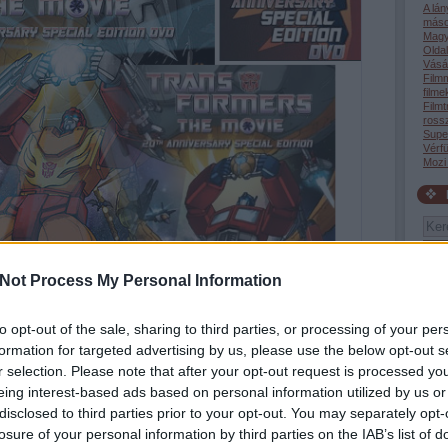
A lá
máso
Magy
Oldal
Vásár
Film
filme
Filmt
rossz
Supe
Vérfü
Mozi
Not Process My Personal Information
Tév
to opt-out of the sale, sharing to third parties, or processing of your per
tudta
akik 
formation for targeted advertising by us, please use the below opt-out s
19:4
r selection. Please note that after your opt-out request is processed y
(199
giga
eing interest-based ads based on personal information utilized by us or
gyer
disclosed to third parties prior to your opt-out. You may separately opt-
róla 
sorban adták ki az újabb és újabb, mindig egyre jobb játékfigurákat, és
vagyo
losure of your personal information by third parties on the IAB’s list of
ormers
-rajzfilmsorozat is. Ennek folytatása és kicsit újraértelmezése volt ez a
06:4