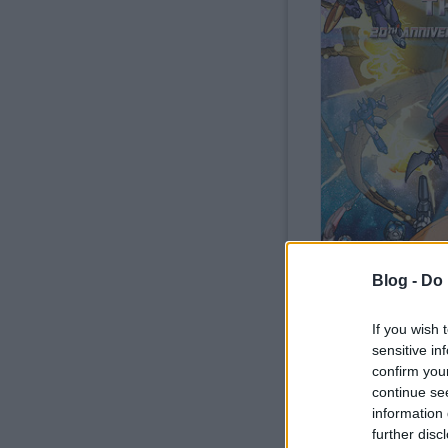
Blog -
Do 
If you wish 
sensitive in
confirm you
continue se
information 
A képregény javában ment, 
further disc
elindult a világhírű
Transf