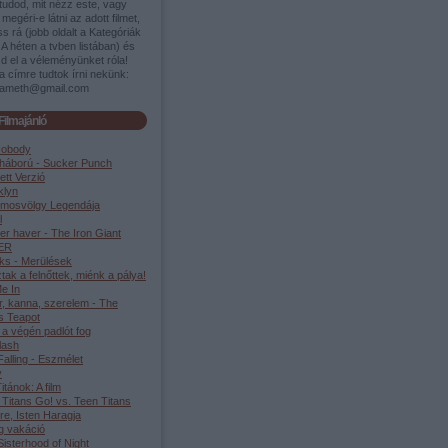
tudod, mit nézz este, vagy
megéri-e látni az adott filmet,
s rá (jobb oldalt a Kategóriák
A héten a tvben listában) és
d el a véleményünket róla!
a címre tudtok írni nekünk:
ameth@gmail.com
Filmajánló
Nobody
háború - Sucker Punch
ett Verzió
klyn
lmosvölgy Legendája
l
er haver - The Iron Giant
ER
ks - Merülések
tak a felnőttek, miénk a pálya!
e In
r, kanna, szerelem - The
s Teapot
 a végén padlót fog
lash
alling - Eszmélet
y
Titánok: A film
 Titans Go! vs. Teen Titans
re, Isten Haragja
g vakáció
isterhood of Night