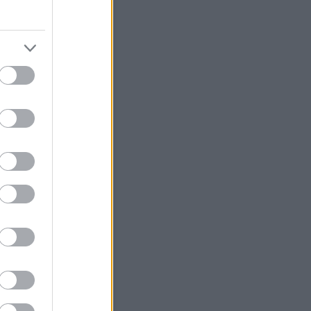
Szerzők
ésámán
(
profil
)
árágyú
(
profil
)
Egyéb
pés
sztráció