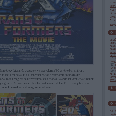
Istvá
Mind
Nosf
Grau
Victo
Az a
Woyz
akci
anim
bekat
dok
fant
hírek
(
81
)
magy
(
11
)
rövid
filmjét egy kicsit, és utazzatok vissza velem a '80-as évekbe, amikor a
(
29
)
szup
olt! 1984-től adták ki a Hasbronál ezeket a számomra mindörökké
törté
or alkották meg ezt az univerzumot és a csodás kalandokat, amiket átélhetünk
west
y a gonosz Megatron és robot harcostársaik oldalán. Nem csak játékokról
lm és sokunknak egy élmény, amin felnőttünk...
Kék 
regé