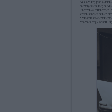
Az előző kép jobb oldalán 
személyesítette meg az Aut
kibertroniak történetében, h
viszont emellett szintén 
Számomra ez a remek ember 
Voorhees, vagy Robert Eng