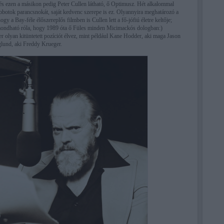
és ezen a másikon pedig Peter Cullen látható, ő Optimusz. Hét alkalommal
obotok parancsnokát, saját kedvenc szerepe is ez. Olyannyira meghatározó a
ogy a Bay-féle élőszereplős filmben is Cullen lett a fő-jófiú életre keltője;
elmondható róla, hogy 1989 óta ő Füles minden Micimackós dologban:)
olyan kitüntetett pozíciót élvez, mint például Kane Hodder, aki maga Jason
lund, aki Freddy Krueger.