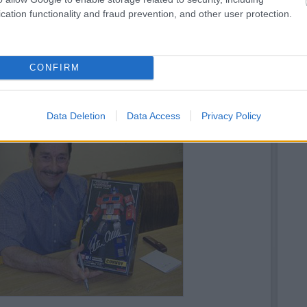
cation functionality and fraud prevention, and other user protection.
CONFIRM
 Frank Welker, aki Megatron mellett hat másik robot hangját kölcsönzi. Ez a
nagy animációs projektben megtalálható, de például ő volt a Mortal Kombat
, legismertebb szerepe pedig talán Scooby-Doo:)
Data Deletion
Data Access
Privacy Policy