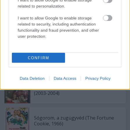
I want to allow Google to enable storage
related to personalization.
I want to allow Google to enable storage
related to security, including authentication
functionality and fraud prevention, and other
user protection.
Címkék:
paródia
vígjáték
CONFIRM
Ajánlott bejegyzések:
Data Deletion
Data Access
Privacy Policy
Kontroll – Harmadszor, ezúttal DVD-n
(2003-2004)
Sógorom, a zugügyvéd (The Fortune
Cookie, 1966)