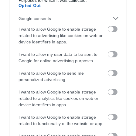
Purposes for which it was collected.
szükségesek. Többszöri megnézés után is mindig új
Opted Out
hülyeségeket fedezhetünk fel a háttérben. Szóval
többszöri megnézésre ajánlom. :)
Google consents
I want to allow Google to enable storage
Itt a kedvcsináló hozzá:
related to advertising like cookies on web or
device identifiers in apps.
I want to allow my user data to be sent to
Google for online advertising purposes.
I want to allow Google to send me
personalized advertising.
I want to allow Google to enable storage
related to analytics like cookies on web or
device identifiers in apps.
I want to allow Google to enable storage
related to functionality of the website or app.