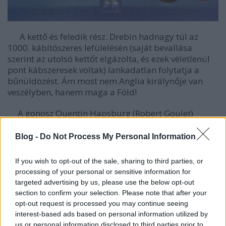
A kettő és feledik rész. Drebin hadnagy túl az
1000. kábítószeres lefülelésén (saját bevallása
szerint az utolsó kettőt elgázolta, és ezek véletlenül
pont kábszeresek voltak) lankadatlan folytatja a
bűnüldözést. Ám most nem Anglia királynője van
veszélyben, hanem maga a Föld!
A gonosz Quentin Hapsburg (Robert Goulet)
elrabolja a híres tudóst, Dr. Meinheimert (Richard
Griffiths), aki így nem számolhat be létfontosságú
Blog -
Do Not Process My Personal Information
környezetvédelmi megoldásokról a világnak. Mi lesz
így? Az atomenergia csúnya árnyéka vetül
If you wish to opt-out of the sale, sharing to third parties, or
bolygónkra? NEM! Amíg Frank Drebin él, addig mi
processing of your personal or sensitive information for
megnyugodhatunk. Ő természetesen ezúttal is
targeted advertising by us, please use the below opt-out
mindent elkövet, hogy a kiszabadítsa a doktort, hogy
section to confirm your selection. Please note that after your
elkapja Hapsburgot, és temérdek kötelessége és
opt-out request is processed you may continue seeing
tennivalója mellett, még arra is szakít időt, hogy
interest-based ads based on personal information utilized by
újból meghódítsa szerelmét, Jane-t, és a rejtélyes
us or personal information disclosed to third parties prior to