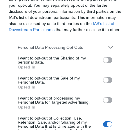
körülmények között Detroitba jutó Nordbergről is
your opt-out. You may separately opt-out of the further
gondoskodik. (A
"Mit keres Nordberg Detroitban?"
disclosure of your personal information by third parties on the
kérdés nekem már-már olyan közmondássá lett,
IAB’s list of downstream participants. This information may
also be disclosed by us to third parties on the
IAB’s List of
mint az, hogy
"A nemzetközi helyzet egyre fokozódik."
Downstream Participants
that may further disclose it to other
De ez más tészta.)
third parties.
Please note that this website/app uses one or more Google
Personal Data Processing Opt Outs
services and may gather and store information including but
not limited to your visit or usage behaviour. You may click to
I want to opt-out of the Sharing of my
personal data.
grant or deny consent to Google and its third-party tags to
Opted In
use your data for below specified purposes in below Google
consent section.
Mindeközben pedig a néző is szokás szerint jókat
I want to opt-out of the Sale of my
Personal Data.
röhög. A már megszokott szereplők újra
Opted In
visszatérnek, cseppet sem változtak, szerencsénkre.
Vagyis Jane hajszíne más lett. De a hadnagy
I want to opt-out of processing my
Personal Data for Targeted Advertising.
ugyanolyan ezüstösen fénylő hajkoronával
Opted In
rendelkezik, Ed Haverja magánéletével továbbra
sincs minden rendben, Nordberg ismét
I want to opt-out of Collection, Use,
szerencsétlenkedik, a polgármester asszony pedig
Retention, Sale, and/or Sharing of my
Personal Data that Is Unrelated with the
ezúttal sem gondolja úgy, hogy Drebin intézkedései