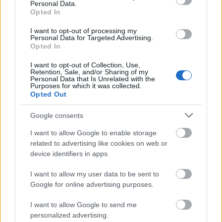
Personal Data.
et csökkent.)
Opted In
Szerintem: 5/5
I want to opt-out of processing my
Personal Data for Targeted Advertising.
Opted In
Egyébiránt van az imdbn egy "utálom Ellen Page-et"
topik:D Ma lesz a
T4XI
, azt mindenképpen nézem,
I want to opt-out of Collection, Use,
utána
Életfogytig
, azt nem biztos, de ajánlom
Retention, Sale, and/or Sharing of my
Personal Data that Is Unrelated with the
megtekintésre, mert nagyon jó, végül pedig jön
Az
Purposes for which it was collected.
átok (The Haunting)
, amit szintén nem nézek, mert
Opted Out
már kívülről tudom. Itt pedig jöjjön egy elég jóra
sikerült trailer:
Google consents
I want to allow Google to enable storage
related to advertising like cookies on web or
device identifiers in apps.
I want to allow my user data to be sent to
Google for online advertising purposes.
I want to allow Google to send me
personalized advertising.