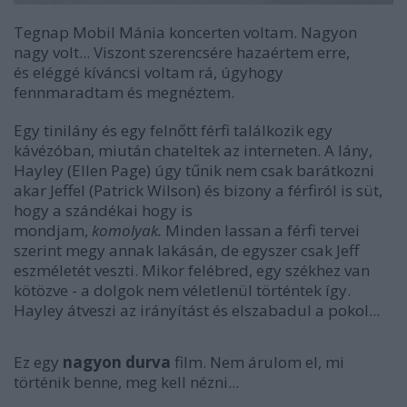
Tegnap Mobil Mánia koncerten voltam. Nagyon
nagy volt... Viszont szerencsére hazaértem erre,
és eléggé kíváncsi voltam rá, úgyhogy
fennmaradtam és megnéztem.
Egy tinilány és egy felnőtt férfi találkozik egy
kávézóban, miután chateltek az interneten. A lány,
Hayley (Ellen Page) úgy tűnik nem csak barátkozni
akar Jeffel (Patrick Wilson) és bizony a férfiról is süt,
hogy a szándékai hogy is
mondjam,
komolyak.
Minden lassan a férfi tervei
szerint megy annak lakásán, de egyszer csak Jeff
eszméletét veszti. Mikor felébred, egy székhez van
kötözve - a dolgok nem véletlenül történtek így.
Hayley átveszi az irányítást és elszabadul a pokol...
Ez egy
nagyon durva
film. Nem árulom el, mi
történik benne, meg kell nézni...