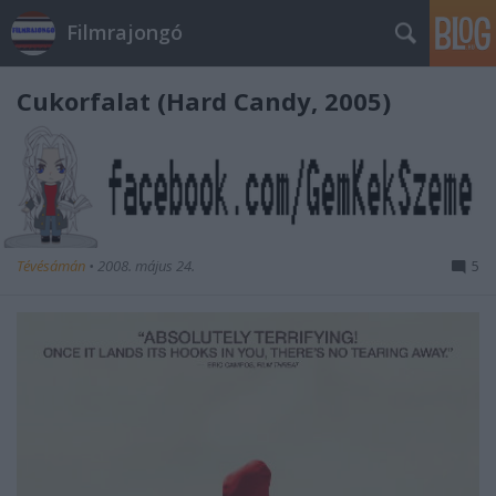
Filmrajongó
Cukorfalat (Hard Candy, 2005)
Tévésámán
•
2008. május 24.
5