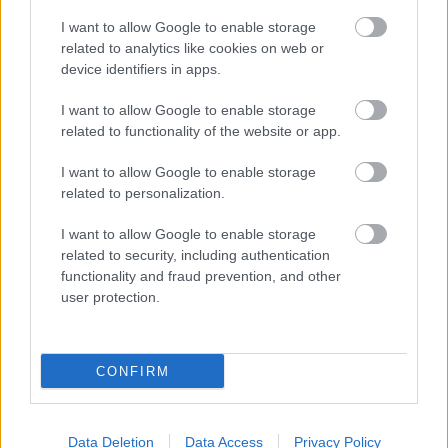
I want to allow Google to enable storage
related to analytics like cookies on web or
device identifiers in apps.
I want to allow Google to enable storage
related to functionality of the website or app.
I want to allow Google to enable storage
related to personalization.
I want to allow Google to enable storage
related to security, including authentication
Címkék:
dráma
functionality and fraud prevention, and other
user protection.
CONFIRM
Ajánlott bejegyzések:
Kontroll – Harmadszor, ezúttal DVD-n
Data Deletion
Data Access
Privacy Policy