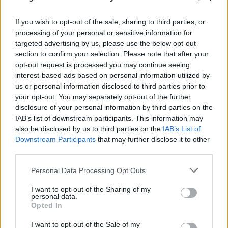
életre kelteni, amit már nagyon várok. Mióta tudom,
hogy WIlson benne lesz, azóta még kíváncsibb
If you wish to opt-out of the sale, sharing to third parties, or
lettem rá.
processing of your personal or sensitive information for
targeted advertising by us, please use the below opt-out
A rendező David Slade, ez az első nagyjátékfilmje,
section to confirm your selection. Please note that after your
előtte főleg videoklipeket rendezett. A sztori durva, a
opt-out request is processed you may continue seeing
megvalósítás is remek lett. Csupán egyetlen baj van
interest-based ads based on personal information utilized by
a
Cukorfalat
tal: olyan, mint a
Vidocq
, egynél többször
us or personal information disclosed to third parties prior to
nem éri meg megnézni, mert már nem üt úgy.
your opt-out. You may separately opt-out of the further
disclosure of your personal information by third parties on the
Viszont egyszerűen gusztustalan a kereskedelmi
IAB’s list of downstream participants. This information may
tévék sorozatsztár-kultusza. Ez a Sandra Oh kb. 2
also be disclosed by us to third parties on the
IAB’s List of
percet szerepel, erre mint főszereplőt hirdetik
Downstream Participants
that may further disclose it to other
mindenhol. Utálom ezt a nőt, olyan tenyérbemászó
third parties.
feje van, és abszolút semmi lényeges szerepe nincs
Please note that this website/app uses one or more Google
ebben a moziban (se), szóval annyi értelme van
Personal Data Processing Opt Outs
services and may gather and store information including but
kiemelni, mint mikor a
Csupasz pisztoly 2 és fél
elején
not limited to your visit or usage behaviour. You may click to
I want to opt-out of the Sharing of my
30 másodpercre
belépő
Gábor Zsazsát kiírják
personal data.
grant or deny consent to Google and its third-party tags to
főszereplőnek...
Opted In
use your data for below specified purposes in below Google
consent section.
imdb.com felhasználói szerint: 7.1/10 (8 év alatt 0.1-
I want to opt-out of the Sale of my