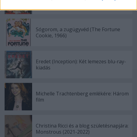
(2003-2004)
Sógorom, a zugügyvéd (The Fortune
Cookie, 1966)
Eredet (Inception): Két lemezes blu-ray-
kiadás
Michelle Trachtenberg emlékére: Három
film
Christina Ricci és a blog születésnapjára:
Monstrous (2021-2022)