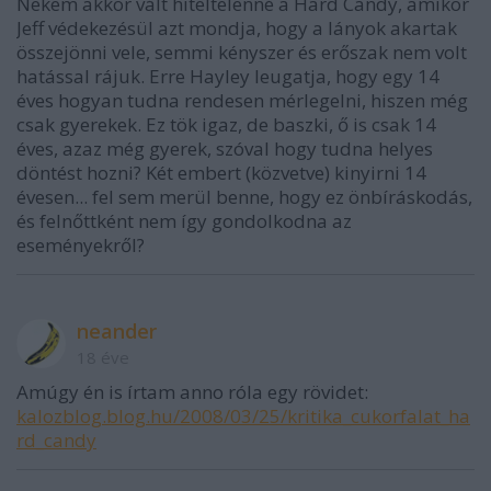
Nekem akkor vált hiteltelenné a Hard Candy, amikor
Jeff védekezésül azt mondja, hogy a lányok akartak
összejönni vele, semmi kényszer és erőszak nem volt
hatással rájuk. Erre Hayley leugatja, hogy egy 14
éves hogyan tudna rendesen mérlegelni, hiszen még
csak gyerekek. Ez tök igaz, de baszki, ő is csak 14
éves, azaz még gyerek, szóval hogy tudna helyes
döntést hozni? Két embert (közvetve) kinyirni 14
évesen... fel sem merül benne, hogy ez önbíráskodás,
és felnőttként nem így gondolkodna az
eseményekről?
neander
18 éve
Amúgy én is írtam anno róla egy rövidet:
kalozblog.blog.hu/2008/03/25/kritika_cukorfalat_ha
rd_candy