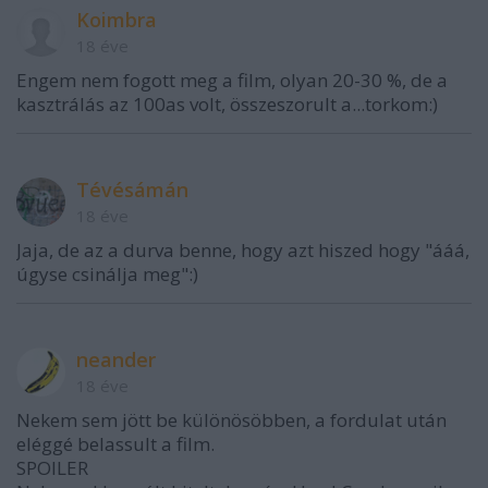
Koimbra
18 éve
Engem nem fogott meg a film, olyan 20-30 %, de a
kasztrálás az 100as volt, összeszorult a...torkom:)
Tévésámán
18 éve
Jaja, de az a durva benne, hogy azt hiszed hogy "ááá,
úgyse csinálja meg":)
neander
18 éve
Nekem sem jött be különösöbben, a fordulat után
eléggé belassult a film.
SPOILER